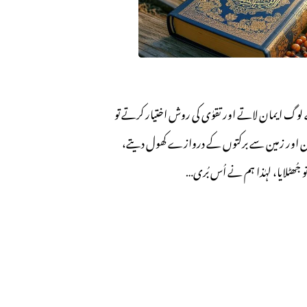
 لوگ ایمان لاتے اور تقوٰی کی روش اختیار کرتے تو
ان اور زمین سے برکتوں کے دروازے کھول دیتے،
و جُھٹلایا، لہٰذا ہم نے اُس بُری…