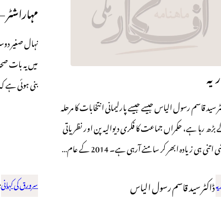
مہاراشٹر –
نہال صغیر دوس
میں یہ بات صحا
ریہ
بنی ہوئی ہے کہ
ر سید قاسم رسول الیاس جیسے جیسے پارلیمانی انتخابات کا مرحلہ
بڑھ رہا ہے، حکمراں جماعت کا فکری دیوالیہ پن اور نظریاتی
 اتنی ہی زیادہ ابھر کر سامنے آرہی ہے۔ 2014 کے عام…
یہ
ڈاکٹر سید قاسم رسول الیاس
سرورق کی کہانی
ن