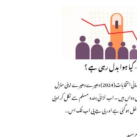
 کیا ہوا بدل رہی ہے ؟
قاسم سید پارلیمانی انتخابات(2024) دھیرے دھیرے اپنی منزل
واں ہیں ۔ اب لڑائی ہندو مسلم سے نکل کر اوبی
 داخل ہوگئی ہے اور بی جے پی اب تک اس…
 سید