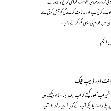
 کی نریند رمودی حکومت عوامی فلاح و بہبود کے
 کرتی ہے اور یہ ثابت کرنے کی کوشش کرتی ہے
تان میں عوام کی ایسی فکر کرنے والی…
 انجم
انت اور ڈیپ فیک
عظمی آپ تصور کیجئے کہ آپ ایک ایسا ویڈیو دیکھتے ہیں
پہلے وفات پاچکے آپ کے کوئی قریبی رشتہ دار آپ