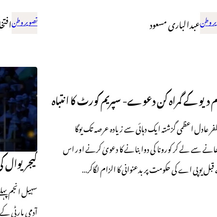
ر وطن
عبدالباری مسعود
تصویر وطن
افتخا
 دیو کے گمراہ کن دعوے- سپریم کورٹ کا انتباہ
فر عادل اعظمی گزشتہ ایک دہائی سے زیادہ عرصہ تک یوگا
انے سے لے کر کورونا کی دوا بنانے کا دعویٰ کرنے اور اس
کیجریوال کی
بل یوپی اے کی حکومت پر بدعنوانی کا الزام لگاکر…
سہیل انجم پہلے
آدمی پارٹی کے