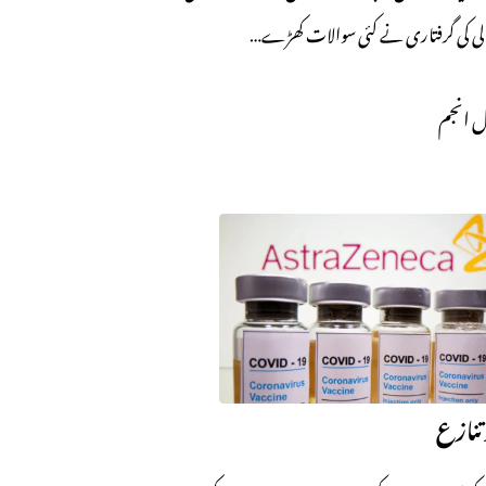
الی کی گرفتاری نے کئی سوالات کھڑے…
 انجم
تنازع