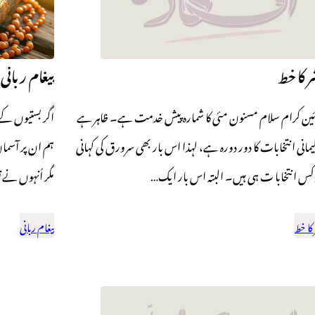
ر کا خط
پیغام ربانی
ئین کرام سلام مسنون مئی کا شمارہ پیش خدمت ہے۔ ظاہر ہے
اگر بستیوں کے
یمانی انتخابات کا دور دورہ ہے، لہذا اس بار بھی سرورق کی کہانی
ہم ان پر آسم
وکس انتخابا ت ہی ہیں۔ البتہ اس بار ایک…
مگر اُنہوں نے ت
 کا خط
پیغام ربانی