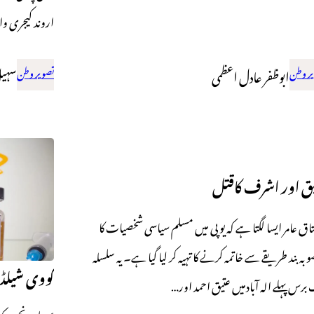
اروند کیجری و
ر وطن
ابوظفر عادل اعظمی
تصویر وطن
سہیل
ق اور اشرف کاقتل
ق عامر ایسا لگتا ہے کہ یو پی میں مسلم سیاسی شخصیات کا
بہ بند طریقے سے خاتمہ کرنے کا تہیہ کر لیا گیا ہے۔ یہ سلسلہ
کووی شیلڈ 
برس پہلے الہ آبادمیں عتیق احمد اور…