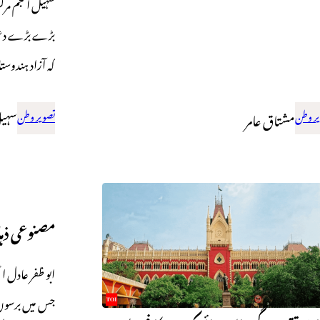
سہیل انجم مرکز
بڑے بڑے دعوے
کہ آزاد ہندوس
ر وطن
مشتاق عامر
تصویر وطن
سہیل
مصنوعی ذہ
ابو ظفر عادل ا
جس میں برسوں 