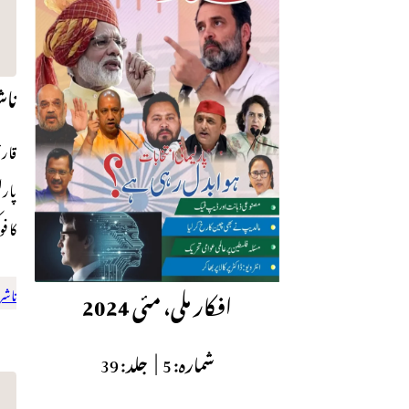
ناش
قار
پارل
کا ف
ناشر
افکار ملی، مئی 2024
شمارہ:
5 |
جلد:
39