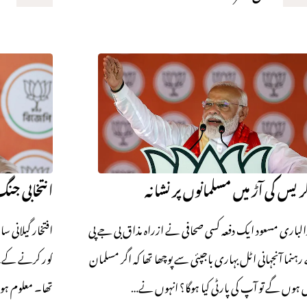
گریس کی آڑ میں مسلمانوں پر نشانہ
انتخابی جنگ
لباری مسعود ایک دفعہ کسی صحافی نے ازراہ مذاق بی جے پی
ہنما آنجہانی اٹل بہاری باجپئی سے پوچھا تھا کہ اگر مسلمان
کور کرنے کےلئے
 ہوں گے تو آپ کی پارٹی کیا ہوگا؟ انہوں نے…
تھا۔ معلوم ہو