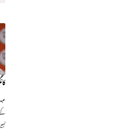
کان
عبدا
کے ر
نہیں