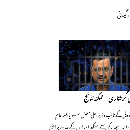
ر گیلانی
 گرفتاری – ممکنہ نتائج
 دہلی کے نائب وزیر اعلیٰ منیش سسودیا پھر عام
 راجیہ سبھا رکن سنجے سنگھ اور اس کے بعد وزیر اعلیٰ