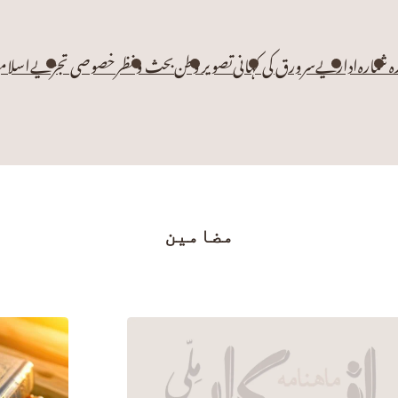
زہ شمارہ
اداریے
سرورق کی کہانی
تصویر وطن
بحث و نظر
خصوصی تجزیے
اسلام
مضامین