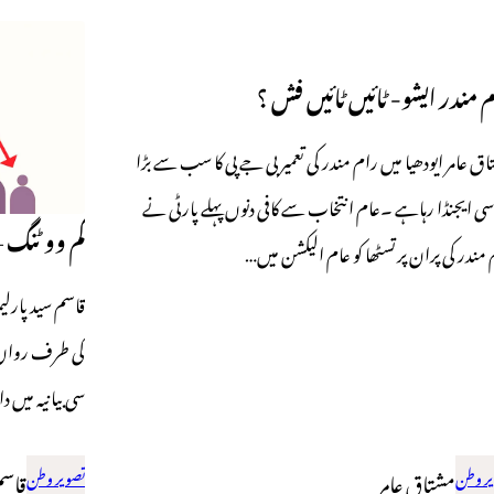
 مندر ایشو- ٹائیں ٹائیں فش ؟
ق عامر ایودھیا میں رام مندر کی تعمیر بی جے پی کا سب سے بڑا
ی ایجنڈا رہاہے ۔عام انتخاب سے کافی دنوں پہلے پارٹی نے
کم ووٹنگ –
مندر کی پران پرتسٹھا کو عام الیکشن میں…
کی طرف رواں د
سی بیانیہ میں
ر وطن
مشتاق عامر
تصویر وطن
قاسم