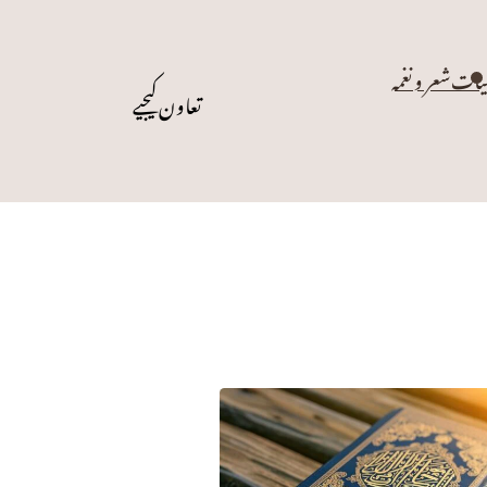
یات
شعر و نغمہ
تعاون کیجیے