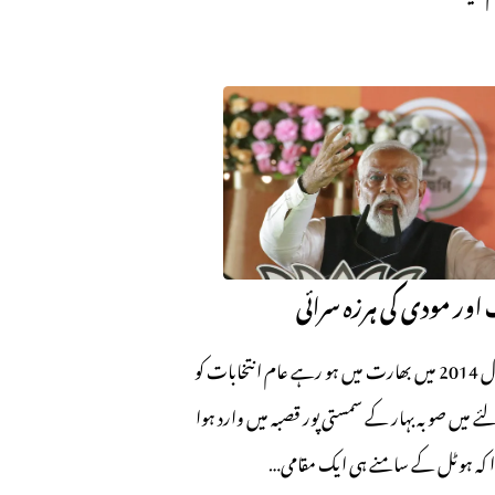
 اور مودی کی ہرزہ سرائی
افتخار گیلانی سال 2014 میں بھارت میں ہو رہے عام انتخابات کو
 میں صوبہ بہار کے سمستی پور قصبہ میں وارد ہوا
ا کہ ہوٹل کے سامنے ہی ایک مقامی…