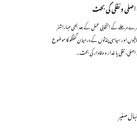
 اصلی ونقلی کی بحث
رے مرحلے کے انتخابی عمل کے بعد بھی مہاراشٹر
فیوں اور سیاسی پنڈتوں کے درمیان گفتگو کا موضوع
 اصلی، نقلی یا غدار و وفادار کی بحث…
ہال صغیر