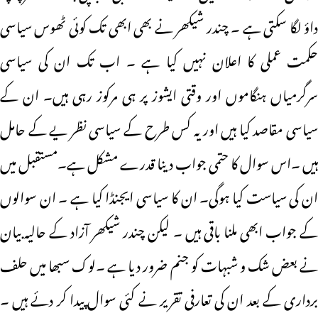
داؤ لگا سکتی ہے ۔ چندر شیکھر نے بھی ابھی تک کوئی ٹھوس سیاسی
حکمت عملی کا اعلان نہیں کیا ہے ۔ اب تک ان کی سیاسی
سرگرمیاں ہنگاموں اور وقتی ایشوز پر ہی مرکوز رہی ہیں۔ ان کے
سیاسی مقاصد کیا ہیں اور یہ کس طرح کے سیاسی نظر یے کے حامل
ہیں ۔اس سوال کا حتمی جواب دینا قدرے مشکل ہے۔مستقبل میں
ان کی سیاست کیا ہوگی۔ ان کا سیاسی ایجنڈا کیا ہے ۔ ان سوالوں
کے جواب ابھی ملنا باقی ہیں ۔ لیکن چندر شیکھر آزاد کے حالیہ بیان
نے بعض شک و شبہات کو جنم ضرور دیا ہے ۔لوک سبھا میں حلف
برداری کے بعد ان کی تعارفی تقریر نے کئی سوال پیدا کر دئے ہیں ۔