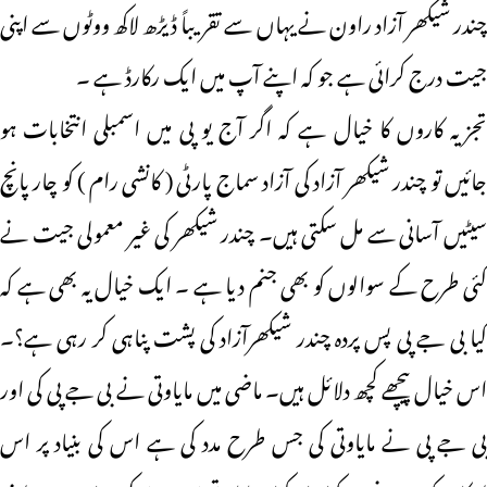
چندر شیکھر آزاد راون نے یہاں سے تقریباً ڈیڑھ لاکھ ووٹوں سے اپنی
جیت درج کرائی ہے جو کہ اپنے آپ میں ایک رکارڈ ہے ۔
تجزیہ کاروں کا خیال ہے کہ اگر آج یو پی میں اسمبلی انتخابات ہو
جائیں تو چندر شیکھر آزاد کی آزاد سماج پارٹی ( کانشی رام ) کو چار پانچ
سیٹیں آسانی سے مل سکتی ہیں۔ چندر شیکھر کی غیر معمولی جیت نے
کئی طرح کے سوالوں کو بھی جنم دیا ہے ۔ ایک خیال یہ بھی ہے کہ
کیا بی جے پی پس پردہ چندر شیکھرآزاد کی پشت پناہی کر رہی ہے؟۔
اس خیال پیچھے کچھ دلائل ہیں۔ ماضی میں مایاوتی نے بی جے پی کی اور
بی جے پی نے مایاوتی کی جس طرح مدد کی ہے اس کی بنیاد پر اس