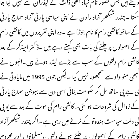
دیتے ہیں جس تصور نام نہاد اعلیٰ ذات کے لیڈران سے نہیں کیا جا
سکتا ۔چندر شیکھر آزاد راون نے اپنی سیاسی پارٹی آزاد سماج پارٹی
کے ساتھ کانشی رام کا نام جوڑا ہے ۔وہ ا پنی تقریروں میں کانشی رام
کے اصولوں پر چلنے کی بات بھی کہتے رہے ہیں ۔ڈاکٹر امبیڈکر کے بعد
کانشی رام دلتوں کے سب سے بڑے لیڈر ہوئے ہیں۔انہوں نے
کبھی منو واد سے سمجھوتا نہیں کیا ۔لیکن جون 1995 میں مایاوتی نے
بی جے پی ساتھ مل کر حکومت بنائی اسی دن سے بہوجن سماج پارٹی
کے زوال کی شروعات ہو گئی۔ کانشی رام کی موت کے بعد سے یو پی
کی دلت سیاست ہندوتو کے نرغے میں رہی ہے ۔اگر چندر شیکھرآزاد
کانشی رام کے اصولوں پر چلتے ہوئے دلتوں،مسلمانوں اور محروم