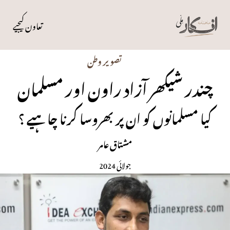
تعاون کیجیے
تصویر وطن
چندر شیکھر آزاد راون اور مسلمان
کیا مسلمانوں کو ان پر بھروسا کرنا چاہیے ؟
مشتاق عامر
جولائی 2024