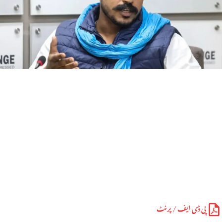
پی ڈی ایف / پرنٹ