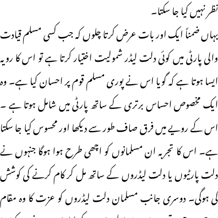
نظر نہیں کیا جا سکتا۔
یہاں ضمناً ایک اور بات عرض کرتا چلوں کہ جب کسی مسلم قیادت
والی پارٹی میں کوئی دلت لیڈر شمولیت اختیار کرتا ہے تو اس کا رویہ
ایسا ہوتا ہے کہ گویا اس نے پوری مسلم قوم پر احسان کیا ہے۔ وہ
ایک مخصوص احساس برتری کے ساتھ پارٹی میں شامل ہوتا ہے ۔
اس کے رویے میں فرق صاف طور سے دیکھا اور محسوس کیا جا سکتا
ہے۔ اس کا تجربہ ان مسلمانوں کو اچھی طرح ہوا ہوگا جنہوں نے
دلت پارٹیوں یا دلت لیڈروں کے ساتھ مل کر کام کرنے کی کوشش
کی ہوگی۔ دوسری جانب مسلمان دلت لیڈروں کو عزت کا وہ مقام