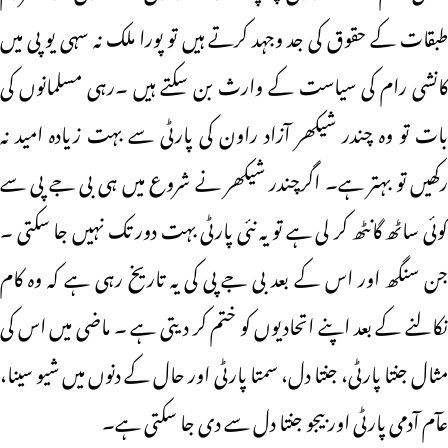
طبقات کے حقوق کی جد وجہد کرتے ہیں تو پورا ملک نہ سہی یو پی میں
کانشی رام کی سیاست کے وارث بن سکتے ہیں ۔رہی مسلمانوں کی
بات تو وہ چندر شیکھر آزاد راون کی پارٹی سے بہت زیادہ امید نہ
رکھیں تو بہتر ہے۔ اگرچندر شیکھر نے شروع میں ہی بی جے پی سے
کوئی ساٹھ گانٹھ کر لی ہے تو یہ نئی پارٹی بہت دور تک نہیں جا سکتی ۔
جن سنگھ اور اس کے بعد بی جے پی کی یہ تاریخ رہی ہے کہ وہ کام
نکالنے کے بعد اپنے اتحادیوں کو ختم کر دیتی ہے ۔ ماضی میں اس کی
مثال جنتا پارٹی، جنتا دل، سمتا پارٹی اور حال کے دنوں میں شیو سینا،
عآم آدمی پارٹی اور بیجو جنتا دل سے دی جا سکتی ہے۔