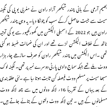
بھیم آرمی کے بانی چندر شیکھر آزاد راون نے مغربی یو پی کی نگینہ
سیٹ سے جیت حاصل کرکے سب کو چونکا دیا۔ یہ وہی چندر شیکھر
راون ہیں جو 2022 کے اسمبلی الیکشن میں گھورکھپور سے یو گی آدتیہ
ناتھ کے خلاف الیکشن لڑے تھے اور ان کی ضمانت ضبط ہو گئی
تھی ۔اس الیکشن میں چندر شیکھر راون کو صرف ساڑھے چار ہزار
ووٹ ملے تھے جبکہ سماج وادی پارٹی دوسرے نمبر پر تھی۔ نگینہ لوک
سبھا سیٹ پر مسلم ووٹ فیصلہ کن ثابت ہوتا رہا ہے ۔نئی حلقہ بندی
کے بعد یہاں کے تقریباً 16؍ لاکھ ووٹوں میں سے چھ لاکھ ووٹ
مسلمانوں کے ہیں ۔ تین لاکھ ووٹ دلتوں کے بتائے جاتے ہیں۔