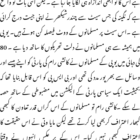
ہے اس کا تو ابھی اندازاہ ہی لگایا جا رہا ہے ۔لیکن اتنی بات تو واضح
ہے کہ نگینہ کی جس سیٹ سے چندرشیکھر نے اپنی جیت درج کرائی
ہے ۔اس سیٹ پر مسلمانوں کے ووٹ فیصلہ کن ہوتے ہیں۔ یو پی
میں ہمیشہ سے ہی مسلمانوں نے دلت تحریکوں کا ساتھ دیا ہے ۔ 80
کی دہائی میں یو پی کے مسلمانوں نے کانشی رام کی پارٹی کو اپنے پیسے اور
وسائل سے بھر پور مدد کی تھی اور بی ایس پی کو اس قابل بنایا تھا کہ
بحیثیت ایک سیاسی پارٹی کے الیکشن میں مضبوطی کے ساتھ حصہ
لے سکے ۔کانشی رام تو مسلمانوں کے اس گراں قدر تعاون کا کبھی
کبھار اعتراف کربھی لیا کرتے تھے لیکن مایا وتی نے اس حقیقت کا
اعتراف کبھی نہیں کیا۔ اس کے بر عکس انہوں نے وقتاً