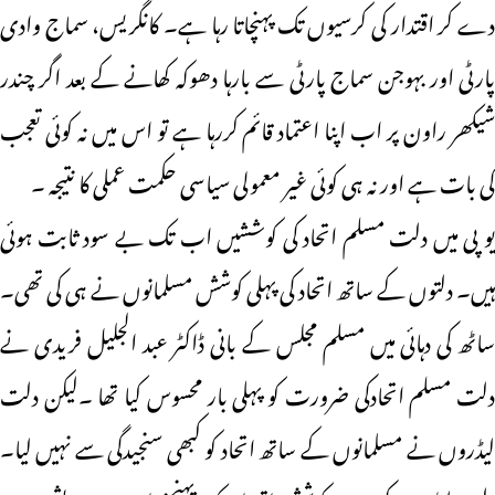
دے کر اقتدار کی کرسیوں تک پہنچاتا رہا ہے۔ کانگریس، سماج وادی
پارٹی اور بہوجن سماج پارٹی سے بارہا دھوکہ کھانے کے بعد اگر چندر
شیکھر راون پر اب اپنا اعتماد قائم کررہا ہے تو اس میں نہ کوئی تعجب
کی بات ہے اور نہ ہی کوئی غیر معمولی سیاسی حکمت عملی کا نتیجہ ۔
یو پی میں دلت مسلم اتحاد کی کوششیں اب تک بے سود ثابت ہوئی
ہیں۔ دلتوں کے ساتھ اتحاد کی پہلی کوشش مسلمانوں نے ہی کی تھی۔
ساٹھ کی دہائی میں مسلم مجلس کے بانی ڈاکٹر عبد الجلیل فریدی نے
دلت مسلم اتحادکی ضرورت کو پہلی بار محسوس کیا تھا ۔لیکن دلت
لیڈروں نے مسلمانوں کے ساتھ اتحاد کو کبھی سنجیدگی سے نہیں لیا۔