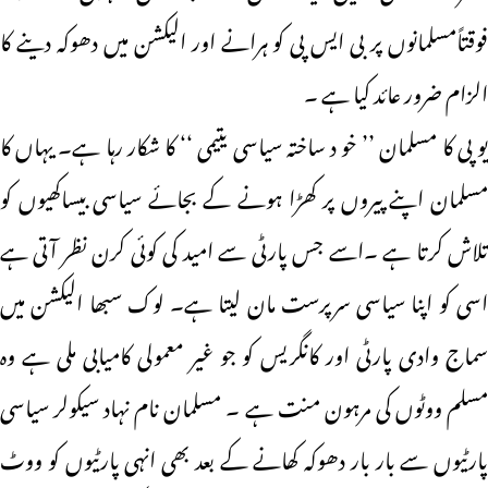
فوقتاًمسلمانوں پر بی ایس پی کو ہرانے اور الیکشن میں دھوکہ دینے کا
الزام ضرور عائد کیا ہے ۔
یو پی کا مسلمان ’’ خو د ساختہ سیاسی یتیمی ‘‘ کا شکار رہا ہے۔ یہاں کا
مسلمان اپنے پیروں پر کھڑا ہونے کے بجائے سیاسی بیساکھیوں کو
تلاش کرتا ہے ۔اسے جس پارٹی سے امید کی کوئی کرن نظر آتی ہے
اسی کو اپنا سیاسی سرپرست مان لیتا ہے۔ لوک سبھا الیکشن میں
سماج وادی پارٹی اور کانگریس کو جو غیر معمولی کامیابی ملی ہے وہ
مسلم ووٹوں کی مرہون منت ہے ۔ مسلمان نام نہاد سیکولر سیاسی
پارٹیوں سے بار بار دھوکہ کھانے کے بعد بھی انہی پارٹیوں کو ووٹ