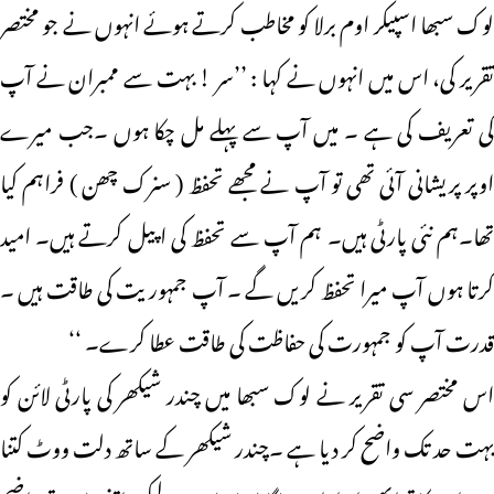
لوک سبھا اسپیکر اوم برلا کو مخاطب کرتے ہوئے انہوں نے جو مختصر
تقریر کی، اس میں انہوں نے کہا : ’’سر ! بہت سے ممبران نے آپ
کی تعریف کی ہے ۔ میں آپ سے پہلے مل چکا ہوں ۔جب میرے
اوپر پریشانی آئی تھی تو آپ نے مجھے تحفظ ( سنرک چھن ) فراہم کیا
تھا۔ہم نئی پارٹی ہیں۔ ہم آپ سے تحفظ کی اپیل کرتے ہیں۔ امید
کرتا ہوں آپ میرا تحفظ کریں گے ۔ آپ جمہوریت کی طاقت ہیں ۔
قدرت آپ کو جمہورت کی حفاظت کی طاقت عطا کرے۔ ‘‘
اس مختصر سی تقریر نے لوک سبھا میں چندر شیکھر کی پارٹی لائن کو
بہت حد تک واضح کر دیا ہے ۔چندر شیکھر کے ساتھ دلت ووٹ کتنا