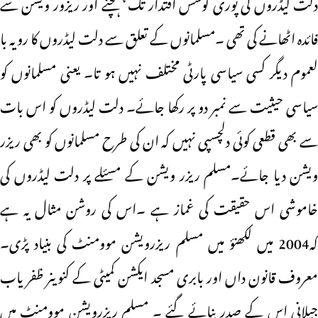
دلت لیڈروں کی پوری کوشش اقتدار تک پہنچنے اور ریزور ویشن سے
فائدہ اٹھانے کی تھی ۔مسلمانوں کے تعلق سے دلت لیڈروں کا رویہ با
لعموم دیگر کسی سیاسی پارٹی مختلف نہیں ہو تا۔ یعنی مسلمانوں کو
سیاسی حیثیت سے نمبر دو پر رکھا جائے۔ دلت لیڈروں کو اس بات
سے بھی قطعی کوئی دلچسپی نہیں کہ ان کی طرح مسلمانوں کو بھی ریزر
ویشن دیا جائے۔مسلم ریزر ویشن کے مسئلے پر دلت لیڈروں کی
خاموشی اس حقیقت کی غماز ہے ۔اس کی روشن مثال یہ ہے
کہ2004 میں لکھنؤ میں مسلم ریزرویشن موومنٹ کی بنیاد پڑی۔
معروف قانون داں اور بابری مسجد ایکشن کمیٹی کے کنوینر ظفر یاب
جیلانی اس کے صدر بنائے گئے ۔ مسلم ریزرویشن موومنٹ میں