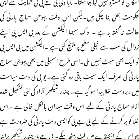
امکان کو مسترد نہیں کیا جا سکتا۔ مایا وتی بی جے پی کی حمایت سے اپنی
حکومت بھی بنا چکی ہیں۔لیکن اس وقت بہوجن سماج پارٹی کی
حالت نہ گفتہ بہ ہے ۔ لوک سبھا الیکشن کے بعد بی ایس پی اپنے
زوال کی سب سے نچلی سطح پر پہنچ گئی ہے ۔الیکشن میں بی ایس پی
کو ایک بھی سیٹ نہیں ملی۔اسی طرح اسمبلی میں بھی بہوجن سماج
پارٹی کی صرف ایک سیٹ باقی رہ گئی ہے۔ یو پی کی دلت سیاست
میں زبردست خلا پیدا ہو گیا ہے۔ چندر شیکھر آزاد کی نئی تشکیل شدہ
آزاد سماج پارٹی کے لیے اس وقت میدان بالکل خالی ہے ۔اس
خلا کو پر کرنے کے لیے بی جے پی کوایسی دلت پارٹی کی ضرورت ہے
جو اس کے ایجنڈے میں فٹ بیٹھ سکے۔ بی جے پی چندر شیکھرپراپنا