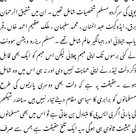
یوپی کی سرکردہ مسلم شخصیات شامل تھیں ۔ ان میں شفیق الرحمان
برق، ایڈوکیٹ عبد المنان ، محمد سلیمان ، ملک عظیم احمد خاں ،قمر
یاب جیلانی اور جہانگیر عالم شامل تھے ۔ مسلم ریزرو ویشن موونٹ
نے کئی برسوں تک اپنی مہم چلائی لیکن اس مہم کو ایک بھی قابل
ذکر دلت لیڈر نے اپنی حمایت نہیں دی اور نہ ہی اس میں وہ شامل
ہوے ۔حقیقت یہ ہے کہ دلت بھی دوسری پارٹیوں کی طرح
مسلمانوں کو برابری کا سیاسی مقام دینے تیار نہیں ہیں ۔چندر شیکھر
کی پارٹی اگر بی ایس پی کا متبادل بن جاتی ہے تو اس میں بھی مسلمانوں
کی حیثیت ثانوی ہی ہوگی ۔یہ ایک تلخ حقیقت ہے جس سے صرف