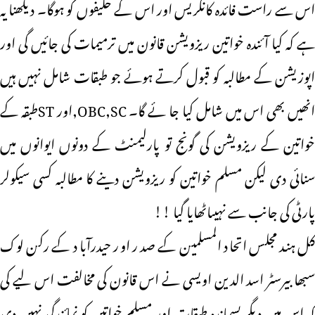
اس سے راست فائدہ کانگریس اور اس کے حلیفوں کو ہوگا۔ دیکھنا یہ
ہے کہ کیا آئندہ خواتین ریزویشن قانون میں ترمیمات کی جائیں گی اور
اپوزیشن کے مطالبہ کو قبول کرتے ہوئے جو طبقات شامل نہیں ہیں
انھیں بھی اس میں شامل کیا جا ئے گا۔ OBC,SC,اور STطبقہ کے
خواتین کے ریزویشن کی گونج تو پارلیمنٹ کے دونوں ایوانوں میں
سنائی دی لیکن مسلم خواتین کو ریزویشن دینے کا مطالبہ کسی سیکولر
پارٹی کی جانب سے نہیںاٹھایا گیا !!
کل ہند مجلس اتحاد المسلمین کے صدر اور حیدرآباد کے رکن لوک
سبھا بیرسٹر اسد الدین اویسی نے اس قانون کی مخالفت اس لیے کی
کہ اس میں دیگر پسماندہ طبقات اور مسلم خواتین کو نمائندگی نہیں دی