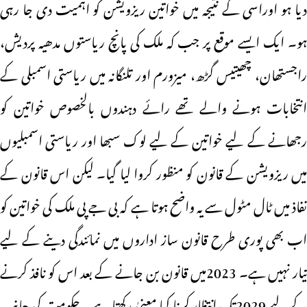
دیا ہو اوراسی کے نتیجہ میں خواتین ریزویشن کو اہمیت دی جا رہی
ہو۔ ایک ایسے موقع پر جب کہ ملک کی پانچ ریاستوں مدھیہ پردیش،
راجستھان، چھیتیس گڑھ، میزورم اور تلنگانہ میں ریاستی اسمبلی کے
انتخابات ہونے والے تھے رائے دہندوں بالخصوص خواتین کو
رجھانے کے لیے خواتین کے لیے لوک سبھا اور ریاستی اسمبلیوں
میں ریزویشن کے قانون کو منظور کروا لیا گیا۔ لیکن اس قانون کے
نفاذ میں ٹال مٹول سے یہ واضح ہوتا ہے کہ بی جے پی ملک کی خواتین کو
اب بھی پوری طرح قانون ساز اداروں میں نمائندگی دینے کے لیے
تیار نہیں ہے۔ 2023میں قانون بن جانے کے بعد اس کو نافذ کرنے
کے لیے 2029تک انتظار کرنا کیا معنیٰ رکھتا ہے۔ حکومت کی جانب