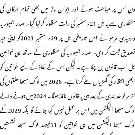
دن اس پر مباحث ہوئے اور ایوان بالا میں بھی تمام ارکان کی
منظوری سے یہ بل 21؍ ستمبر کی رات منظور کرلیا گیا۔ صدر جمہوریہ
دروپدی مرمو نے اس تاریخی بل پر 29؍ ستمبر 2023کو اپنی مہر
تصدیق ثبت کر دی۔ صدر جمہوریہ کی منظوری کے ساتھ ہی خواتین
بل اب قانون بن چکا ہے۔ لیکن اس کے نفاذ کے لیے خواتین کو
ابھی انتظار کی گھڑیاں طے کرنا ہے۔ 2026 میں لوک سبھا حلقوں کی
ازسر نو حد بندی کے بعد ہی یہ قانون نافذ ہوگا۔ 2024میں ہونے والے
لوک سبھا الیکشن میں اس پر عمل نہیں کیا جائے گا بلکہ 2029کے
لوک سبھا الیکشن میں ہی خواتین کو 33فیصد لوک سبھا نشستیں