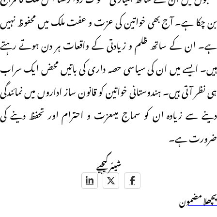
بن چکا ہے۔ آج بھی خواتین کی عزت و عفت ملک میں محفوظ نہیں
ہے۔ ان کے ساتھ ظلم و زیادتی کے واقعات ہر دن ہوتے رہتے
ہیں۔ ایسے میں ان کی سیاسی حصہ داری کی باتیں محض ایک سراب
ہی نظر آتی ہیں۔ ہندوستانی خواتین کو قانون ساز اداروں میں نمائندگی
دینے سے زیادہ ان کو سماج میںعزت و احترام اور تحفظ دینے کی
ضرورت ہے۔
شیئر کیجیے
پچھلا مضمون