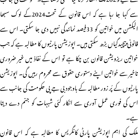
سے کہا جا رہا ہے کہ اس قانون کے تحت2024کے لوک سبھا
الیکشن میں خواتین کو 33فیصد نمائندگی نہیں دی جا سکتی۔ اس سے
قانونی پیچیدگیاں بڑھ سکتی ہیں۔ اپوزیشن پارٹیوں کا مطالبہ ہے کہ جب
خواتین ریزویشن قانون بن چکا ہے تو اس کے نفاذ میں غیر ضروری
تاخیر سے خواتین اپنے دستوری حقوق سے محروم رہیں گی۔ اپوزیشن
پارٹیوں کے پُر زور مطالبہ کے باوجود بی جے پی حکومت کی جانب سے
اس کی فوری عمل آوری سے انکار کئی شبہات کو جنم دے دیتا
ہے۔
ملک کی اہم اپوزیشن پارٹی کانگریس کا مطالبہ ہے کہ اس قانون