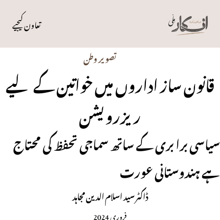
تعاون کیجیے
تصویر وطن
قانون ساز اداروں میں خواتین کے لیے
ریزرویشن
سیاسی برا بری کے ساتھ سماجی تحفظ کی محتاج
ہے ہندوستانی عورت
ڈاکٹر سید اسلام الدین مجاہد
فروری 2024