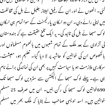
گئی۔ انھوں نے اور ان کے رفیق امیتاز جلیل نے بل کی مخالفت
میں اپنی رائے دی۔ ان دو ارکان پارلیمنٹ کے سوا تمام ہی ارکان
لوک سبھا نے بل کی تائید کی۔ یہ ایک تلخ حقیقت ہے کہ ہندوستان
کی آزادی کے بعد ملک کے تمام شعبوں میں بالعموم مسلمانوں اور
بالخصوص ان کی خواتین کو حاشیہ پر لا دیا گیا۔ تعلیم ہو، معیشت،
سرکاری ملازمت ہو یا سیاست کہیں پر بھی ان کی نمائندگی برائے نام
ہی ہے۔ پہلے لوک سبھا کے الیکشن سے سترویں لوک سبھا تک
690خواتین لوک سبھا کی رکن بنیں۔ ان میں صرف 25 مسلم
خواتین ہیں۔ اسد اویسی صاحب نے بتایا کہ ملک بھر میں مسلم