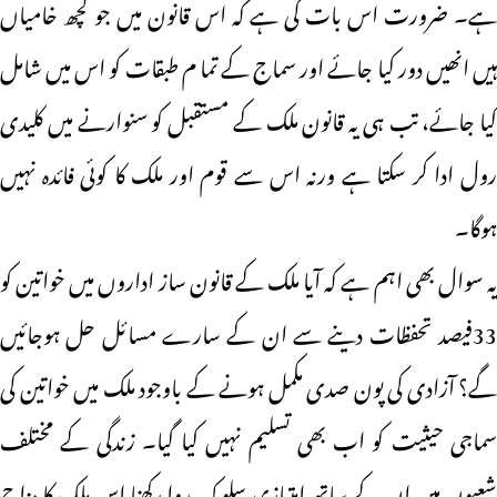
ہے۔ ضرورت اس بات کی ہے کہ اس قانون میں جو کچھ خامیاں
ہیں انھیں دور کیا جائے اور سماج کے تما م طبقات کو اس میں شامل
کیا جائے، تب ہی یہ قانون ملک کے مستقبل کو سنوارنے میں کلیدی
رول ادا کر سکتا ہے ورنہ اس سے قوم اور ملک کا کوئی فائدہ نہیں
ہوگا۔
یہ سوال بھی اہم ہے کہ آیا ملک کے قانون ساز اداروں میں خواتین کو
33فیصد تحفظات دینے سے ان کے سارے مسائل حل ہوجائیں
گے؟ آزادی کی پون صدی مکمل ہونے کے باوجود ملک میں خواتین کی
سماجی حیثیت کو اب بھی تسلیم نہیں کیا گیا۔ زندگی کے مختلف
شعبوں میں ان کے ساتھ امتیازی سلوک روا رکھنا اس ملک کا مزاج