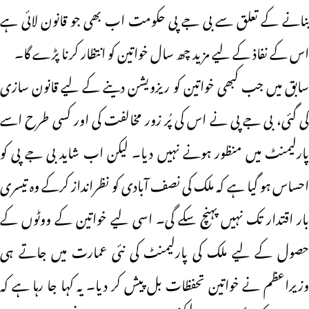
بنانے کے تعلق سے بی جے پی حکومت اب بھی جو قانون لائی ہے
اس کے نفاذ کے لیے مزید چھ سال خواتین کو انتظار کرنا پڑے گا۔
سابق میں جب کبھی خواتین کو ریزویشن دینے کے لیے قانون سازی
کی گئی، بی جے پی نے اس کی پُر زور مخالفت کی اور کسی طرح اسے
پارلیمنٹ میں منظور ہونے نہیں دیا۔ لیکن اب شاید بی جے پی کو
احساس ہو گیا ہے کہ ملک کی نصف آبادی کو نظرانداز کرکے وہ تیسری
بار اقتدار تک نہیں پہنچ سکے گی۔ اسی لیے خواتین کے ووٹوں کے
حصول کے لیے ملک کی پارلیمنٹ کی نئی عمارت میں جاتے ہی
وزیراعظم نے خواتین تحفظات بل پیش کر دیا۔ یہ کہا جا رہا ہے کہ