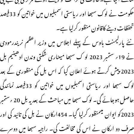
حکومت نے لوک سبھا اور ریاستی اسمبلیوں میں خواتین کو 33فیصد
تحفظات دینے کاقانون منظور کرلیا ہے۔
نئے پارلیمنٹ ہاوس کے پہلے اجلاس میں وزیر اعظم نریندرمودی
نے 19؍ ستمبر 2023 لو ک سبھا میںناری شکتی وندن ادھینیم بِل
2023 پیش کرتے ہوئے اعلان کیا کہ اس بل کی منظوری کے بعد
لوک سبھا اور ریاستی اسمبلیوں میں خواتین کو 33فیصد نمائندگی
حاصل ہوجائے گی۔ لوک سبھا میں مباحث کے بعد یہ بل 20 ؍ستمبر
2023کو ایوان میںمنظور کرلیا گیا۔ 454ارکان نے بل کی تائید کی اور
صرف دو ارکان نے اس کی مخالفت کی۔ راجیہ سبھا میں دوسرے