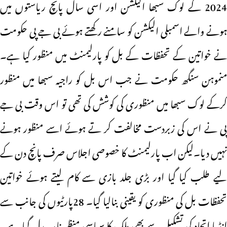
2024 کے لوک سبھا الیکشن اور اسی سال پانچ ریاستوں میں
ہونے والے اسمبلی الیکشن کو سامنے رکھتے ہوئے بی جے پی حکومت
نے خواتین کے تحفظات کے بل کو پارلیمنٹ میں منظور کیا ہے۔
منموہن سنگھ حکومت نے جب اس بل کو راجیہ سبھا میں منظور
کرکے لوک سبھا میں منظوری کی کوشش کی تھی تو اس وقت بی جے
پی نے اس کی زبردست مخالفت کر تے ہوئے اسے منظور ہونے
نہیں دیا۔لیکن اب پارلیمنٹ کا خصوصی اجلاس صرف پانچ دن کے
لیے طلب کیا گیا اور بڑی جلد بازی سے کام لیتے ہوئے خواتین
تحفظات بل کی منظوری کو یقینی بنالیا گیا۔ 28پارٹیوں کی جانب سے
انڈیا اتحاد کی تشکیل سے بھی ملک کا سیاسی منظر نامہ بدل گیا ہے۔