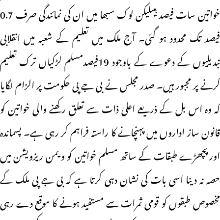
خواتین سات فیصد ہیںلیکن لوک سبھا میں ان کی نمائندگی صرف 0.7
فیصد تک محدود ہو گئی۔ آج ملک میں تعلیم کے شعبہ میں انقلابی
تبدیلیوں کے دعوے کے باوجود 19فیصدمسلم لڑکیاں ترک تعلیم
کرنے پر مجبور ہیں۔ صدر مجلس نے بی جے پی حکومت پر الزام لگایا
کہ وہ اس بل کے ذریعے اعلیٰ ذات سے تعلق رکھنے والی خواتین کو
قانون ساز اداروں میں پہنچانے کا راستہ فراہم کر رہی ہے۔ پسماندہ
اورپچھڑے طبقات کے ساتھ مسلم خواتین کو ویمن ریزویشن میں
حصہ نہ دینا اسی بات کی نشان دہی کرتا ہے کہ بی جے پی ملک کے
مخصوص طبقوں کو قومی ثمرات سے مستفید ہونے کا موقع دے رہی