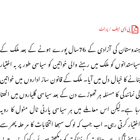
پی ڈی ایف / پرنٹ
ہندوستان کی آزادی کے 76سال پورے ہونے کے بعد ملک کے
سیاستدانوں کو ملک میں رہنے والی خواتین کو سیاسی طور پر بہ اختیار
بنانے کا خیال دل میں آیا۔ ملک کے قانون ساز اداروں میں خواتین
کی نمائندگی کا مسئلہ ہر تھوڑے دن کے بعد سیاسی گلیاروں میں اٹھتا
رہا ہے۔لیکن اس معاملے میں ہر سیاسی پارٹی ٹال مٹول کا رویہ
اختیار کرتی رہی۔ اب جب کہ لوک سبھا انتخابات کا مر حلہ پھر سے
سامنے آگیا ہے۔حالات کی نزاکت کو دیکھتے ہوئے مرکز کی بی جے پی