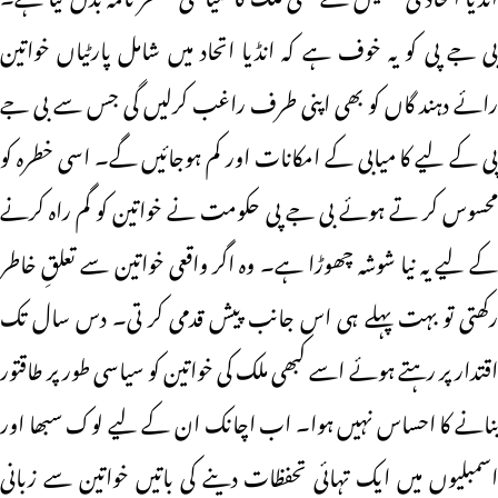
بی جے پی کو یہ خوف ہے کہ انڈیا اتحاد میں شامل پارٹیاں خواتین
رائے دہند گاں کو بھی اپنی طرف راغب کرلیں گی جس سے بی جے
پی کے لیے کا میابی کے امکانات اور کم ہوجائیں گے۔ اسی خطرہ کو
محسوس کر تے ہوئے بی جے پی حکومت نے خواتین کو گم راہ کرنے
کے لیے یہ نیا شوشہ چھوڑا ہے۔ وہ اگر واقعی خواتین سے تعلقِ خاطر
رکھتی تو بہت پہلے ہی اس جانب پیش قدمی کر تی۔ دس سال تک
اقتدار پر رہتے ہوئے اسے کبھی ملک کی خواتین کو سیاسی طور پر طاقتور
بنانے کا احساس نہیں ہوا۔ اب اچانک ان کے لیے لوک سبھا اور
اسمبلیوں میں ایک تہائی تحفظات دینے کی باتیں خواتین سے زبانی