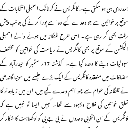
ہمدردی ہی ہو سکتی ہے۔ کانگریس نے کرناٹک اسمبلی انتخابات کے
موقع پر خواتین سے جو وعدے کیے وہ اسے پورا کرنے کی جانب پیش
رفت بھی کر رہی ہے۔ اسی طرح تلنگانہ میں ہونے والے اسمبلی
الیکشن کے موقع پر بھی کانگریس نے ریاست کی خواتین کو مختلف
سہولیات دینے کا وعدہ کیا ہے۔ گذشتہ 17؍ ستمبر کو حیدرآباد کے
مضافات میں منعقدہ کانگریس کے ایک بڑے جلسے میں سونیا گاندھی
نے تلنگانہ کی عوام سے چھ اہم وعدے کیے ہیں، ان میں زیادہ تر کا
تعلق خواتین کی فلاح وبہبود سے تھا۔ کہیں ایسا تو نہیں ہے کہ
کانگریس کے ان انتخابی وعدوں نے بی جے پی کو بوکھلاہٹ کا شکار کر