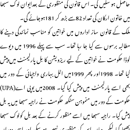
حاصل ہو سکیں گی۔ اس قانون کی منظوری کے بعدایوان لوک سبھا
میں خاتون ارکان کی تعداد 82سے بڑھ کر 181ہوجائے گی۔
ملک کے قانون ساز اداروں میں خواتین کو مناسب نمائندگی دینے کا
مطالبہ برسوں سے کیا جا رہا تھا۔ سب سے پہلے 1996 میں دیوے
گوڈا حکومت نے خواتین کے لیے ریزویشن کا بل پارلیمنٹ میں پیش
کیا تھا۔ 1998اور پھر 1999میں اٹل بہاری واجپائی کے دور میں
بھی اسے پارلیمنٹ میں پیش کیا گیا۔ 2008میں یوپی اے(UPA)
حکومت کے دور میں منموہن سنگھ حکومت نے راجیہ سبھا میں یہ بل
پیش کیا۔ راجیہ سبھا میں اسے منظور کرنے کے بعد بل کولوک سبھا
بھیجا گیا لیکن وہاں اس کی منظوری نہیں ہو سکی اور اسی دوران