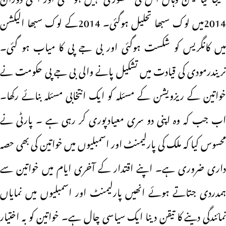
2014میں لوک سبھا تحلیل ہوگئی۔ 2014کے لوک سبھا الیکشن
میں کانگریس کو شکست ہوگئی اور بی جے پی کا میاب ہو گئی۔
نریندرمودی کی قیادت میں تشکیل پانے والی بی جے پی حکومت نے
خواتین کے ریزویشن کے مسئلہ کو ایک انتخابی مسئلہ بنائے رکھا۔
اب جب کہ وہ اپنی دو سری معیادپوری کر رہی ہے ۔ پارٹی نے
محسوس کیا کہ ملک کی پارلیمنٹ اور اسمبلیوں میں خواتین کی بھی حصہ
داری ضروری ہے۔ اپنے اقتدار کے آخری ایام میں خواتین سے
ہمدردی جتاتے ہوئے انھیں پارلیمنٹ اور اسمبلیوں میں نمایاں
نمائندگی دینے کا تیقن دینا ایک سیاسی چال ہے۔ خواتین کو بہ اختیار