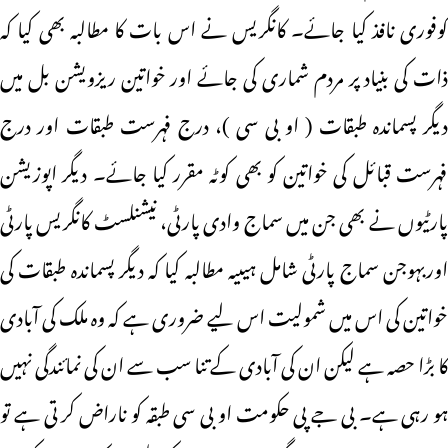
کوفوری نافذ کیا جائے۔ کانگریس نے اس بات کا مطالبہ بھی کیا کہ
ذات کی بنیاد پر مردم شماری کی جائے اور خواتین ریزویشن بل میں
دیگر پسماندہ طبقات ( او بی سی )، درج فہرست طبقات اور درج
فہرست قبائل کی خواتین کو بھی کوٹہ مقرر کیا جائے۔ دیگر اپوزیشن
پارٹیوں نے بھی جن میں سماج وادی پارٹی، نیشنلسٹ کانگریس پارٹی
اوربہوجن سماج پارٹی شامل ہیںیہ مطالبہ کیا کہ دیگر پسماندہ طبقات کی
خواتین کی اس میں شمولیت اس لیے ضروری ہے کہ وہ ملک کی آبادی
کا بڑا حصہ ہے لیکن ان کی آبادی کے تنا سب سے ان کی نمائندگی نہیں
ہو رہی ہے۔ بی جے پی حکومت او بی سی طبقہ کو ناراض کر تی ہے تو