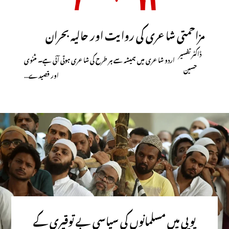
مزاحمتی شاعری کی روایت اور حالیہ بحران
ڈاکٹر تفسیر
اردو شاعری میں ہمیشہ سے ہر طرح کی شاعری ہوتی آئی ہے۔ مثنوی
حسین
اور قصیدے…
یوپی میں مسلمانوں کی سیاسی بے توقیری کے