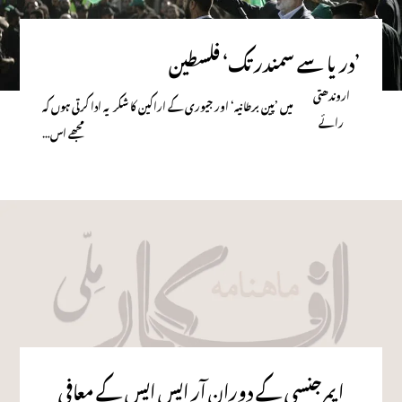
’دریا سے سمندر تک‘ــــ فلسطین
اروندھتی
میں ’پین برطانیہ‘ اور جیوری کے اراکین کا شکریہ ادا کرتی ہوں کہ
رائے
مجھے اس…
ایمرجنسی کے دوران آر ایس ایس کے معافی