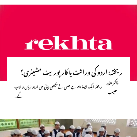
ریختہ: اردو کی وراثت یا کارپوریٹ مشینری؟
ڈاکٹر شاہد
ریختہ ایک ایسا نام ہے جس نے پچھلی دہائی میں اردو زبان و ادب
حبیب
کے…