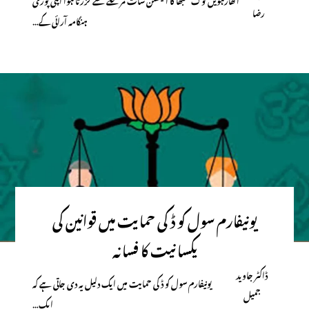
رضا
ہنگامہ آرائی کے…
یونیفارم سول کو ڈ کی حمایت میں قوانین کی
یکسانیت کا فسانہ
ڈاکٹر جاوید
یونیفارم سول کو ڈ کی حمایت میں ایک دلیل یہ دی جاتی ہے کہ
جمیل
ایک…