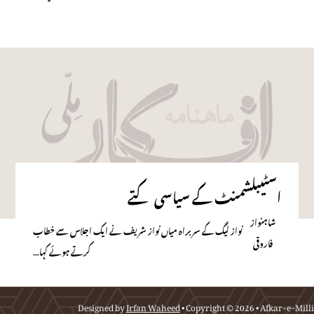
اسٹیبلشمنٹ کے سیاسی کتے
شاہنواز
نواز لیگ کے سربراہ میاں نواز شریف نے ایک اجلاس سے خطاب
فاروقی
کرتے ہوئے کہا…
Designed by
Irfan Waheed
• Copyright © 2026 • Afkar-e-Milli