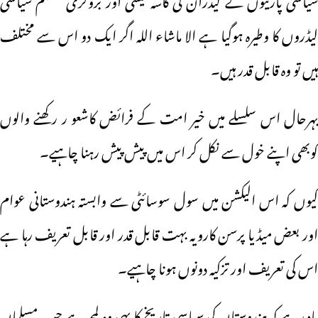
لیڈروں کا وطیرہ ہوگیا ہے الا ماشاء اللہ اگر ایک دو اس سے مختلف
ہیں تو وہ قابل قدر ہیں۔
بہرحال اس سلسلے میں خیر امت کے فرائض کاشعو ر رکھنے والوں
کوبھی اپنے خول سے نکل کر اس میں پیش پیش رہنا چاہیے۔
کیوں کہ اس الیکشن میں سول سوسائٹی سے وابستہ ہندوستانی عوام
اور بعض میڈیا پرسن کارویہ بہت قابل قدر اور قابل تعریف رہا ہے
اس کی تعریف اور تزکیہ دونوں ہونا چاہیے۔
یاد رہے کہ ہندوستان کی سیاسی تاریخ کا یہی وہ لمحہ ہے جب مسلمان