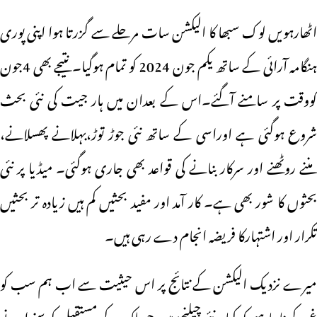
اٹھارہویں لوک سبھا کا الیکشن سات مرحلے سے گزرتا ہوا اپنی پوری
ہنگامہ آرائی کے ساتھ یکم جون 2024 کو تمام ہوگیا۔ نتیجے بھی 4جون
کووقت پر سامنے آگئے۔اس کے بعدان میں ہار جیت کی نئی بحث
شروع ہوگئی ہے اوراسی کے ساتھ نئی جوڑ توڑ،بہلانے پھسلانے،
مننے روٹھنے اور سرکار بنانے کی قواعد بھی جاری ہوگئی۔ میڈیا پر نئی
بحثوں کا شور بھی ہے۔ کار آمد اور مفید بحثیں کم ہیں زیادہ تر بحثیں
تکرار اور اشتہارکا فریضہ انجام دے رہی ہیں۔
میرے نزدیک الیکشن کے نتائج پر اس حیثیت سے اب ہم سب کو
غور کرناچاہیے کہ کیا نئے چیلنجز ہیں جو ملک کے مستقبل کو سنوارنے