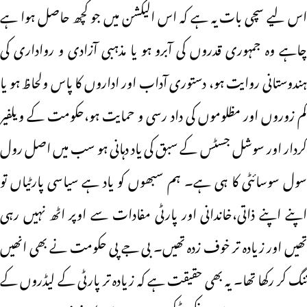
اس لیے سچی بات یہ ہے کہ اس الیکشن میں جو کچھ حاصل ہوا ہے
چاہے وہ جمہوری قدروں کی آبرو ہو یا مذہبی آزادی و رواداری کی
ہندوستانی روایت ہو، دستوری آداب اور اداروں کا پاس ولحاظ ہو یا
کم زوروں اور مظلوموں کی داد رسی و حمایت ہو،حکومت کے ویلفیر
کردار اور سوشل جسٹس کے سبق کی یاد دہانی ہو سب میں اصل رول
سول سوسائٹی کا ہی ہے۔ ہم سبھوں کو یاد ہے سیاسی پارٹیاں تو
اپنے اپنے ذاتی،خاندانی اور پارٹی مفادات سے اوپر اٹھ نہیں رہی
تھیں اور زیادہ تر خوف زدہ تھیں۔ بی جے پی حکومت نے بھی انھیں
تنگ کر رکھا تھا۔ یہ بھی حقیقت ہے کہ زیادہ تر پارٹی کے لیڈروں کے