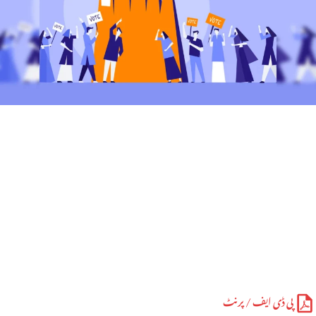
پی ڈی ایف / پرنٹ