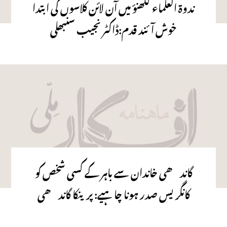
ندوۃ العلماء لکھنؤ میں آن لائن کلاسوں کی ابتدا
خوش آئند قدم:ڈاکٹر نجیب سنبھلی
گاندھی خاندان سے باہر کے کسی شخص کو
کانگریس صدر ہونا چاہیے: پرینکا گاندھی