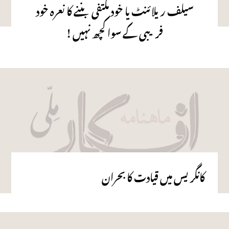
سیلف ریلائنٹ یا خود مکتفی بننے کا نعرہ خود
فریبی کے سوا کچھ نہیں !
کانگریس میں قیادت کا بحران