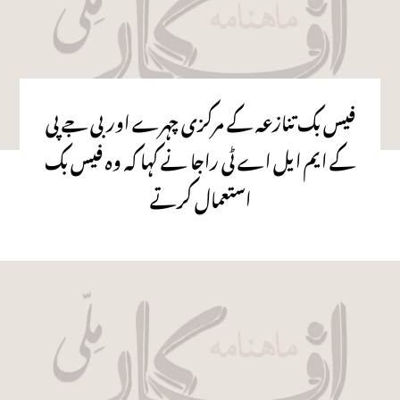
فیس بک تنازعہ کے مرکزی چہرے اور بی جے پی
کے ایم ایل اے ٹی راجا نے کہا کہ وہ فیس بک
استعمال کرتے