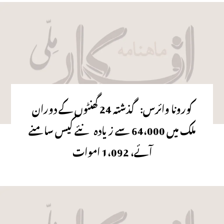
کورونا وائرس: گذشتہ 24 گھنٹوں کے دوران
ملک میں 64،000 سے زیادہ نئے کیس سامنے
آئے، 1،092 اموات