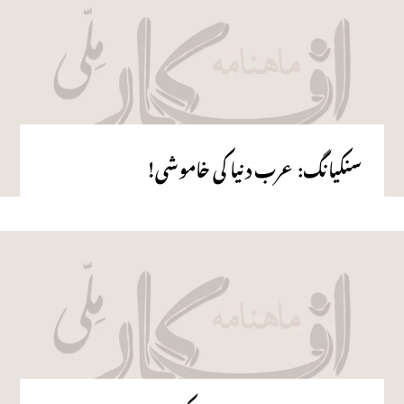
سنکیانگ: عرب دنیا کی خاموشی!