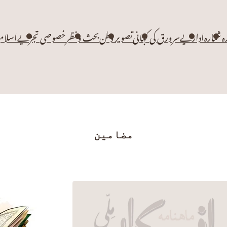
زہ شمارہ
اداریے
سرورق کی کہانی
تصویر وطن
بحث و نظر
خصوصی تجزیے
اسلام
مضامین