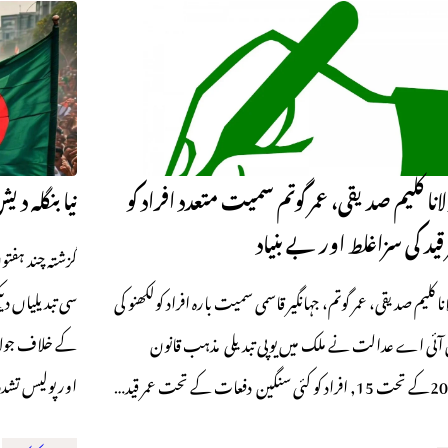
انا کلیم صدیقی، عمر گوتم سمیت متعدد افراد کو
نیا بنگلہ 
 قید کی سزاغلط اور بے بنیاد
گزشتہ چند ہفت
سی تبدیلیاں دی
نا کلیم صدیقی، عمر گوتم، جہانگیر قاسمی سمیت بارہ افراد کولکھنو کی
کے خلاف جولا
 آئی اے عدالت نے ملک میں یوپی تبدیلی مذہب قانون
اور پولیس تشد
سنگین دفعات کے تحت عمر قید…