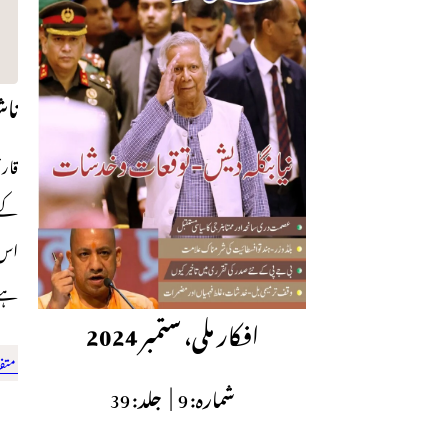
ناش
قارئ
کے 
اس 
ہے
افکار ملی، ستمبر 2024
متف
شمارہ:
9 |
جلد:
39