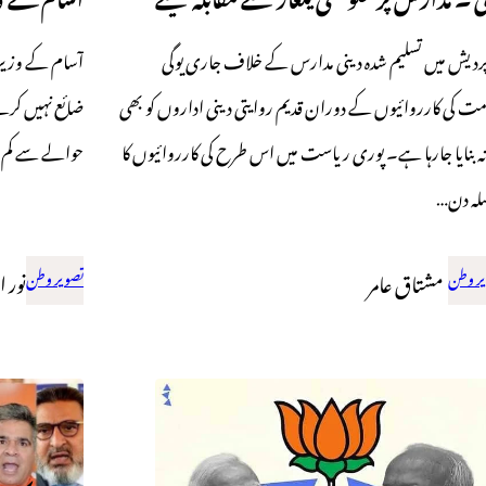
پردیش میں تسلیم شدہ دینی مدارس کے خلاف جاری یوگی
آسام کے وزیر ا
مت کی کارروائیوں کے دوران قدیم روایتی دینی اداروں کو بھی
ضائع نہیں کرتے
ہ بنایا جارہا ہے۔ پوری ریاست میں اس طرح کی کارروائیوں کا
حوالے سے کم ب
لہ دن…
ر وطن
مشتاق عامر
تصویر وطن
نور ا