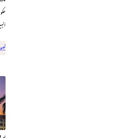
حکو
انہ
تصوی
یوپ