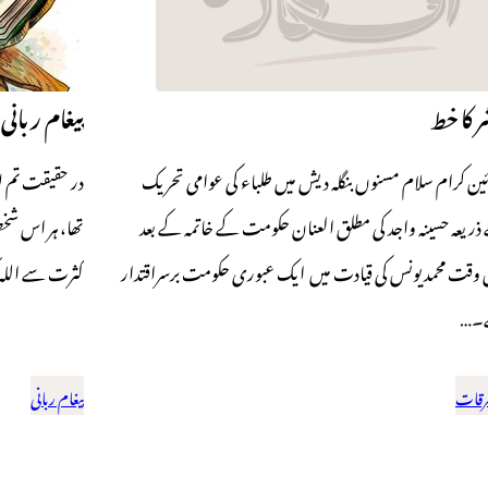
ر کا خط
پیغام ربانی
ین کرام سلام مسنوں بنگلہ دیش میں طلباء کی عوامی تحریک
در حقیقت تم ل
ذریعہ حسینہ واجد کی مطلق العنان حکومت کے خاتمہ کے بعد
تھا، ہر اس شخص
وقت محمد یونس کی قیادت میں ایک عبوری حکومت برسراقتدار
کثرت سے اللہ 
۔…
رقات
پیغام ربانی