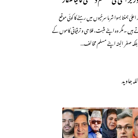
علیٰ ہمنتا بسوا شرما سرخیوں میں رہنے کا کوئی موقع
 ہیں ۔مگر وہ اپنے مثبت، فلاحی و ترقیاتی کاموں کے
لکہ صفر البتہ اپنے مسلم مخالف…
للہ جاوید