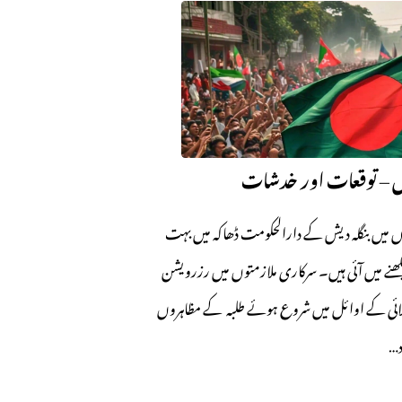
دیش – توقعات اور خدشات
وں میں بنگلہ دیش کے دارالحکومت ڈھاکہ میں بہت
کھنے میں آئی ہیں۔ سرکاری ملازمتوں میں رزرویشن
ئی کے اوائل میں شروع ہوئے طلبہ کے مظاہروں
د…