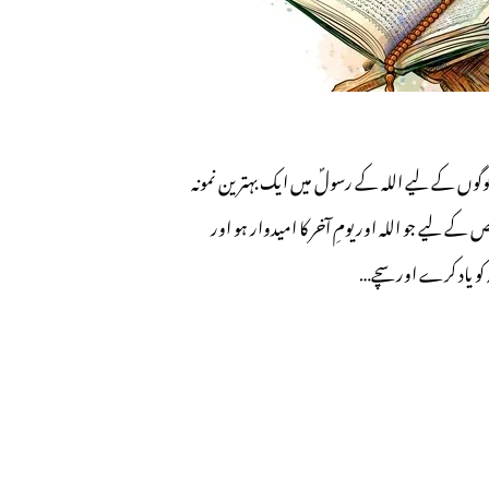
وگوں کے لیے اللہ کے رسولؐ میں ایک بہترین نمونہ
 کے لیے جو اللہ اور یومِ آخر کا امیدوار ہو اور
کو یاد کرے اور سچے…