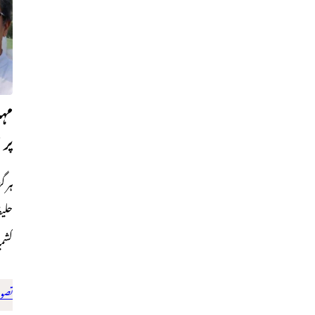
مہا
پری
ہر 
حلی
کشمی
تصوی