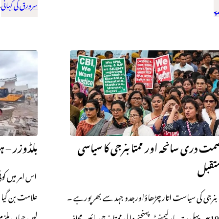
سرورق کی کہانی
س
یہ
ت دری سانحہ اور ممتا بنرجی کا سیاسی
بلڈوزر – ہ
تقبل
اس امر میں کوئ
علامت بن گیا 
 بنرجی کی سیاست اتار چڑھاؤاورجدو جہد سے بھر پورہے ۔
لیں جہاں ملزم
1984میں پہلی مرتبہ پارلیمنٹ پہنچنے والی ممتا بنرجی بائیں محاذ