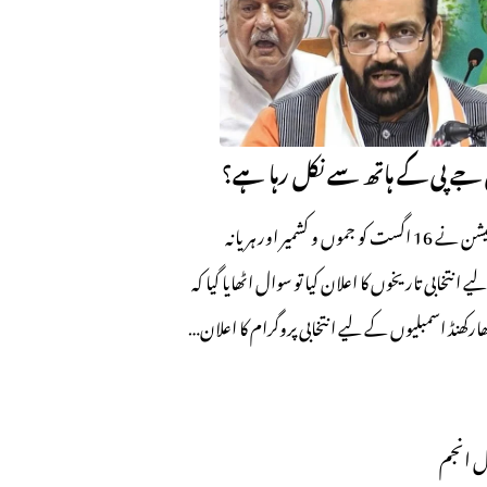
بی جے پی کے ہاتھ سے نکل رہا ہے؟
جب الیکشن کمیشن نے 16 اگست کو جموں و کشمیر اور ہریانہ
 انتخابی تاریخوں کا اعلان کیا تو سوال اٹھایا گیا کہ
ھارکھنڈ اسمبلیوں کے لیے انتخابی پروگرام کا اعلان…
 انجم