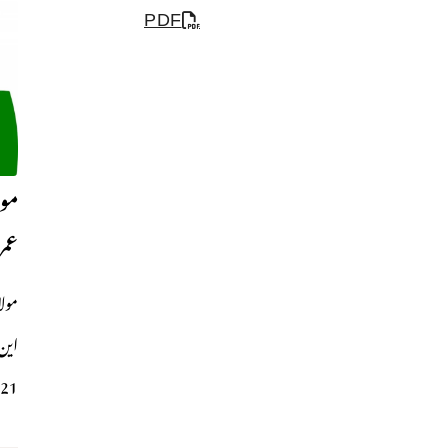
PDF
مول
عمر
مولا
این
2021کے تحت 15, افراد کو کئی 