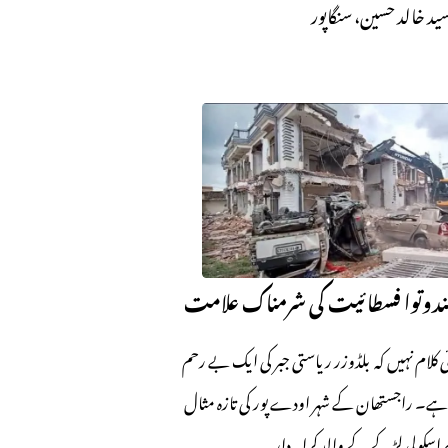
ید خالد حسین، سنگاپور
ندوتوا فسطائیت کی شرمناک علامت
ی کلام نہیں کہ بلڈوزر ریاستی جبر کی ایک بے رحم
ہے۔ راجستھان کے شہر اودے پور کی تازہ مثال
 اسکولی لڑکے کے والد کرایہ دار…