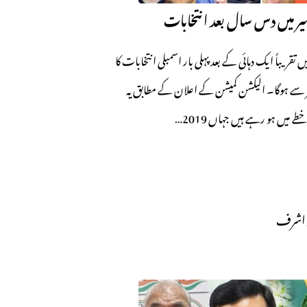
ر میں دس سال بعد انتخابات
ں تقریباً ایک دہائی کے بعد پہلی بار اسمبلی انتخابات کا
 18 ستمبر سے ہوگا۔ الیکشن کمیشن کے اعلان کے مطابق یہ
 میں ہو رہے ہیں جہاں 2019…
 اشرف