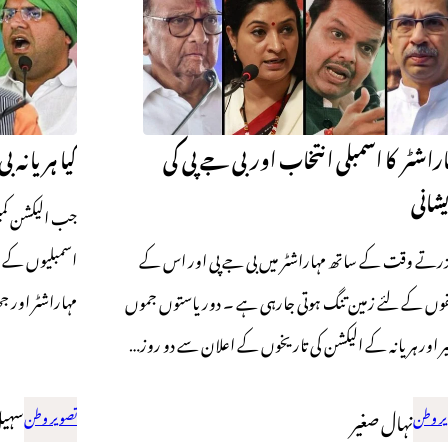
راشٹر کا اسمبلی انتخاب اور بی جے پی کی
کیا ہریانہ 
شانی
اسمبلیوں کے لیے
گزرتے وقت کے ساتھ مہاراشٹر میں بی جے پی اور اس کے
مہاراشٹر اور ج
فوں کے لئے زمین تنگ ہوتی جارہی ہے ۔ دوریاستوں جموں
ر اور ہریانہ کے الیکشن کی تاریخوں کے اعلان سے دو روز…
ر وطن
نہال صغیر
تصویر وطن
سہیل