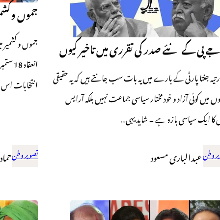
جموں وکشمی
جموں و کشمیر می
جے پی کے نئے صدر کی تقرری میں تاخیر کیوں
انعقاد
تیہ جنتا پارٹی کے بارے میں یہ بات سب جانتے ہیں کہ یہ حقیقی
انتخابات اس خطے
ں میں کوئی آزاد و خود مختار سیاسی جماعت نہیں بلکہ آرایس
 کا ایک سیاسی بازو ہے ۔ شاید یہی…
ر وطن
عبدالباری مسعود
تصویر وطن
حماد