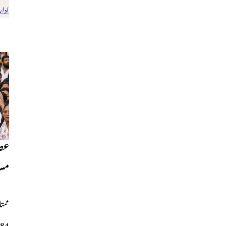
ادار
عصم
مس
ممتا