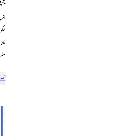
اتر
حکو
نشان
سلس
تصوی