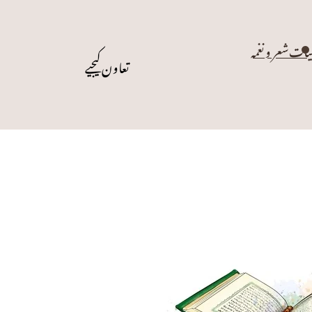
یات
شعر و نغمہ
تعاون کیجیے