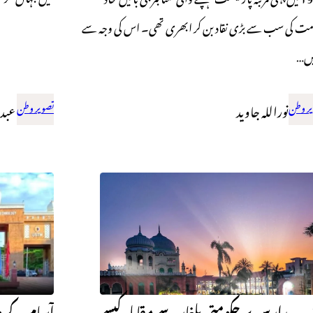
مت کی سب سے بڑی نقاد بن کر ابھری تھی۔ اس کی وجہ سے
یں…
ر وطن
نوراللہ جاوید
تصویر وطن
عبدا
ی ۔ مدارس پر حکومتی یلغار سے مقابلہ کیسے
آسام کے وزی