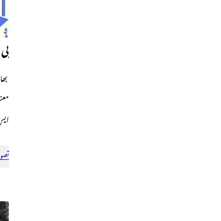
بی 
بھار
معنو
ایس
تصوی