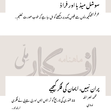
سوشل میڈیا اور فرا ڈ
عمر فراہی
کچھ دنوں سے فیس بک پر دیکھنے کو مل رہا ہے کہ خوب صورت تعلیم…
پران نہیں، ایمان کی فکر کیجیے
محمد نصر اللہ
22 جنوری کی تاریخ کو آر ایس ایس اور بی جے پی نے فکری
ندوی
ارتداد…