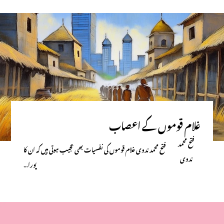
غلام قوموں کے اعصاب
فتح محمد
فتح محمد ندوی غلام قوموں کی نفسیات بھی عجیب ہوتی ہیں کہ ان کا
ندوی
پورا…