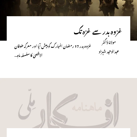
غزوہ بدر سے غزہ تک
مولانا ڈاکٹر
غزوہ بدر 17 رمضان المبارک کو پیش آیا اور معرکہ طوفان
عبدالوحید شہزاد
الاقصیٰ کا سلسلہ ماہِ…