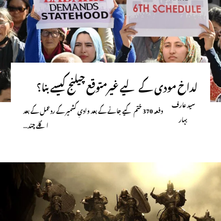
لداخ مودی کے لیے غیرمتوقع چیلنج کیسے بنا؟
سید عارف
دفعہ 370 ختم کیے جانے کے بعد وادیِ کشمیر کے ردعمل کے بعد
بہار
اگلے چند…