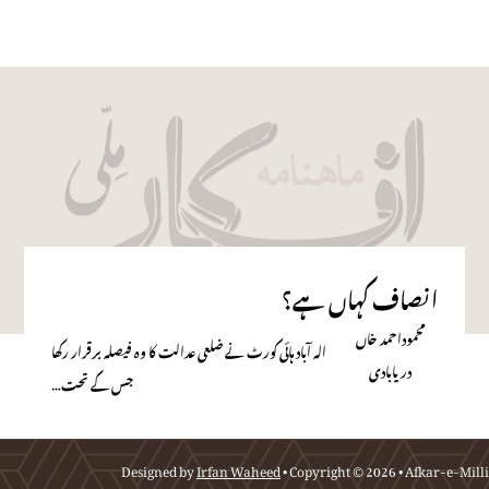
انصاف کہاں ہے؟
محموداحمد خاں
الہ آباد ہائی کورٹ نے ضلعی عدالت کا وہ فیصلہ برقرار رکھا
دریابادی
جس کے تحت…
Designed by
Irfan Waheed
• Copyright © 2026 • Afkar-e-Milli