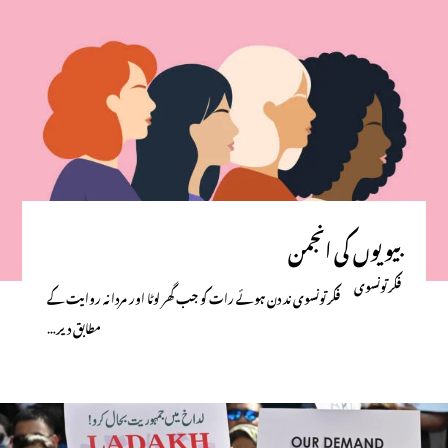
بیویوں کی انجمن
فکرتونسوی
فکرتونسوی ند دن ہوئے رات کو جب گھر لوٹا اور مردانہ روایت کے
مطابق دیر…