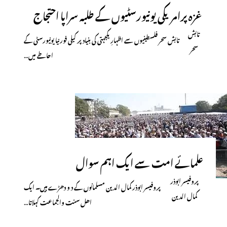
غزہ پرامریکی یونیورسٹیوں کے طلبہ سراپا احتجاج
تابش
تابش سحر فلسطینیوں سے اظہارِ یکجہتی کی بنیاد پر کیلی فورنیا یونیورسٹی کے
سحر
احاطے میں…
علمائے امت سے ایک اہم سوال
پروفیسر ابوذر
پروفیسر ابوذر کمال الدین مسلمانوں کے د و دھڑے ہیں۔ ایک
کمال الدین
اھل سنت والجماعت کہلاتا…