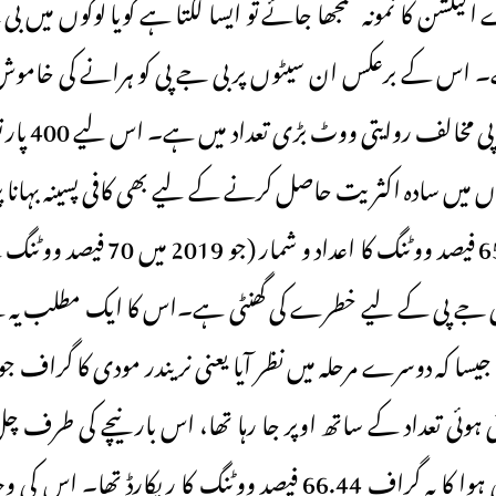
 الیکشن کا نمونہ سمجھا جائے تو ایسا لگتا ہے گویا لوگوں میں بی
 اس کے برعکس ان سیٹوں پر بی جے پی کو ہرانے کی خامو
ہے، جہاں بی جے 
لوں میں سادہ اکثریت حاصل کرنے کے لیے بھی کافی پسینہ بہانا
102 سیٹوں پر 65.5 فیصد ووٹنگ کا اعداد 
بی جے پی کے لیے خطرے کی گھنٹی ہے۔اس کا ایک مطلب یہ 
میں” اچھے دن” کی ہوا کا یہ گراف 66.44 فیصد ووٹنگ کا ریکارڈ ت