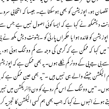
نقصان ہو، اپوزیشن کو بھی ہوسکتا ہے۔ جیسا کہ انتخابی سرو
ونت دیشمکھ نے کہا ہے کہ ایسا کوئی اصول نہیں ہے جس سے یہ ظ
اپوزیشن کو فائدہ ہوا یا حکمراں پارٹی کو ۔یشونت دیش مکھ نے 
میں کہا کہ ممکن ہے کہ گرمی کی وجہ سے کم ووٹنگ ہوئی ہو، ی
ہ سے بی جے پی کے ووٹر کم نکلے ہوں۔ یہ بھی ممکن ہے کہ اپوزی
ہم الیکشن جیتنے والے ہی نہیں ہیں ۔”یہ بھی عین ممکن ہے کہ 
وں۔ “میں ووٹنگ کے اس کم رویے کو ون ڈائریکشن میں نہیں 
 دیتے ہوئے انہوں نے کہا کہ جب بھی ہم کسی الیکشن کا تجزیہ 