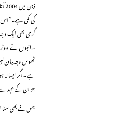
کی کمی ہے۔”اس نقط
گرمی بھی ایک وجہ
۔انہوں نے ووٹرو
ٹھوس وجہ بیان نہی
ہے ۔اگر ایسا نہ ہو
جو ان کے عہدے ک
جس نے بھی سنا اس 