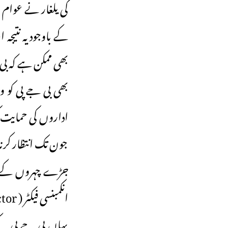
کی یلغار نے عوام 
کے باوجود یہ نتیج
بھی ممکن ہے کہ بی 
بھی بی جے پی کو 
جون تک انتظار کرن
جڑے چہروں کے حو
انکمبنسی فیکٹر ( anti imcumbancy factor )نے بھی کہیں دوبارہ کام کرنا نہ شروع کر دیا ہو۔
یہاں بی جے پی کے