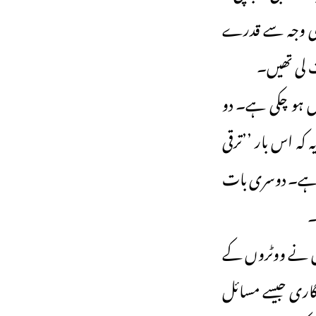
ے حالات کی وجہ سے قدرے
ھا سیٹوں میں سے 190 پر ووٹنگ مکمل ہو چکی ہے۔ دو
کہ اس بار ’’ترقی
ئب ہے۔ دوسری بات
وں نے ووٹروں کے
زگاری جیسے مسائل