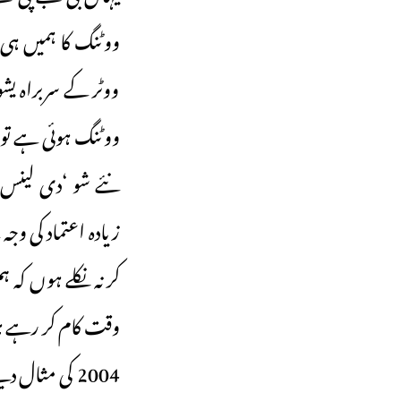
ووٹنگ کا ہمیں ہی 
ووٹر کے سربراہ یش
ووٹنگ ہوئی ہے تو 
نئے شو ‘دی لینس’ 
زیادہ اعتماد کی وج
کر نہ نکلے ہوں کہ 
وقت کام کر رہے ہ
2004 کی مثال