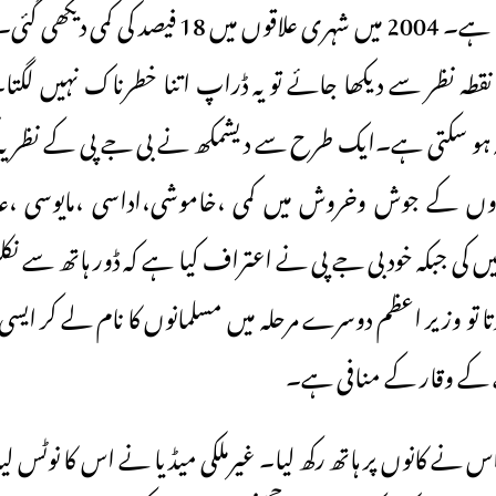
ذہن میں 2004 آتا ہے۔ 2004 میں شہری علاقوں میں 18
ہ نظر سے دیکھا جائے تو یہ ڈراپ اتنا خطرناک نہیں لگتا۔
 ہو سکتی ہے۔ایک طرح سے دیشمکھ نے بی جے پی کے نظریہ کی
ں کے جوش وخروش میں کمی ،خاموشی،اداسی ،مایوسی ،عدم 
ں کی جبکہ خود بی جے پی نے اعتراف کیا ہے کہ ڈور ہاتھ سے نکل
تا تو وزیر اعظم دوسرے مرحلہ میں مسلمانوں کا نام لے کر ایسی ب
ے وقار کے منافی ہے۔
نے کانوں پر ہاتھ رکھ لیا۔ غیرملکی میڈیا نے اس کا نوٹس لیا