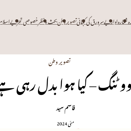
زہ شمارہ
اداریے
سرورق کی کہانی
تصویر وطن
بحث و نظر
خصوصی تجزیے
اسلام
تصویر وطن
ووٹنگ – کیا ہوا بدل رہی ہے
قاسم سید
مئی 2024