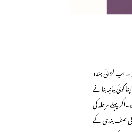
 ہیں ۔ اب لڑائی ہندو
کوئی بیانیہ بنانے
گر پہلے مرحلہ کی
ت کی صف بندی کے