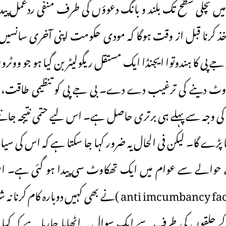
میں نچلی سطح تک بلند و بانگ دعوؤں کی طرف منفی ردعمل پی
ہ اخذ کرنا قبل از وقت ہوگا کہ مودی حکومت اپنی آخری سانس
جے پی کا ہندوتوا ایجنڈا ایک مستقل ریگولیٹر بن گیا ہو جو ووٹر
ووٹ دینے کی ترغیب دے دے۔ بی جے پی کو تنظیمی طاقت، پ
ا پڑے گا۔ لیکن فی الحال یہ ضرور کہا جا سکتا ہے کہ اس کی
الے سے عوام میں ایک تھکاوٹ سی پیدا ہو گئی ہے۔ اس 
 حلقوں کی طرف سے ایک سوال یہ اٹھایا جارہا ہے کہ کیا