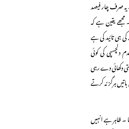
 فیصد کی کمی دیکھی گئی۔ یہ صرف چار فیصد
 مجھے یقین ہے کہ
 ہی تائید کی ہے
دلچسپی کی کوئی
تی دکھائی دے رہی
اتیں ہرگز نہ کرتے
 ۔ ظاہر ہے انہیں