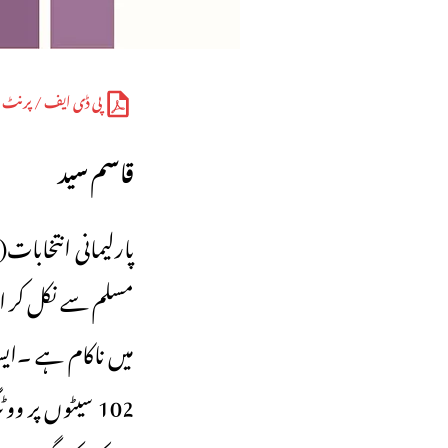
پی ڈی ایف / پرنٹ
قاسم سید
مسلم سے نکل کر اوب
میں ناکام ہے ۔ایس
102 سیٹوں پر