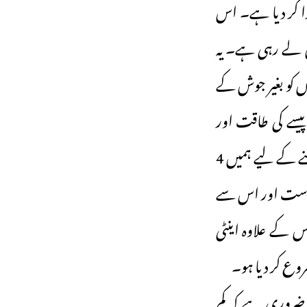
دا کر دیا ہے۔ اس
یں لے رہی ہے۔ یہ
وں کو بغیر جوش کے
یسے کی طاقت اور
اداروں کی حمایت کی وجہ سے پہلے ہی برتری حاصل ہے۔ اس لیے حتمی نتیجہ جاننے کے لیے ہمیں 4
 سیاست اور اس سے
کے علاوہ اینٹی
 ضروری ہے کہ کم