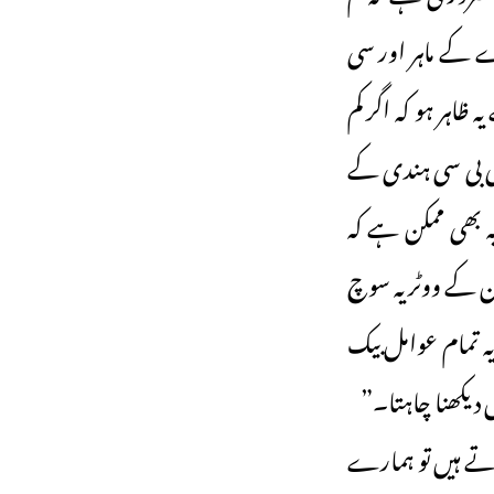
ے کے ماہر اور سی
اہر ہو کہ اگر کم
بی بی سی ہندی کے
ہ بھی ممکن ہے کہ
شن کے ووٹر یہ سوچ
یہ تمام عوامل بیک
دیکھنا چاہتا۔”
کرتے ہیں تو ہمارے