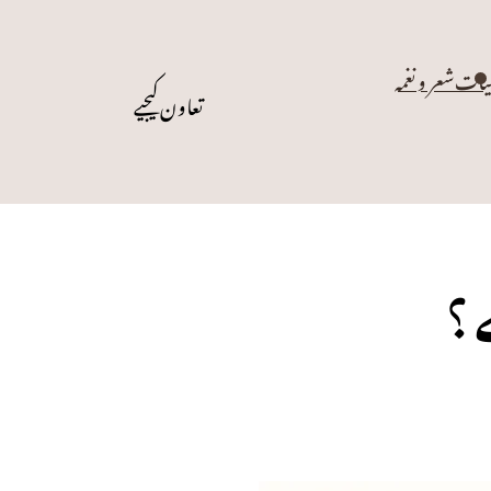
یات
شعر و نغمہ
تعاون کیجیے
 ؟