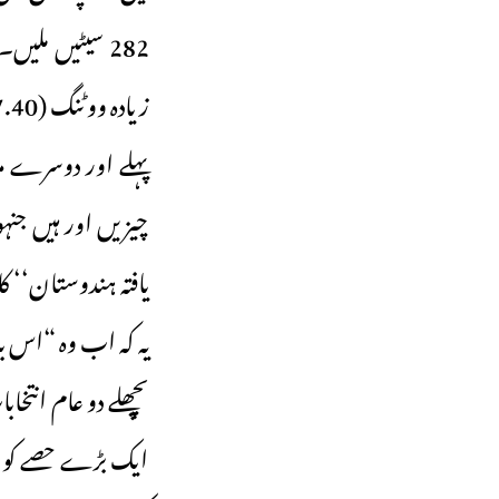
زیادہ ووٹنگ (67.40 فیصد) ہوئی۔ اس کی وجہ سے بی جے پی نے 303 سیٹیں جیت لی تھیں۔
چیزیں اور ہیں جنہ
یافتہ ہندوستان‘‘ 
یہ کہ اب وہ “اس بار ہم 400 کو پار کریں گے” کے دعوے بھی 
پچھلے دو عام انت
ایک بڑے حصے کو جو