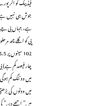
فیڈ بیک کو اگر پورے
جوش ہی نہیں ہے۔
پی کو اگلے چھ مرح
چار فیصد کم ہے) 