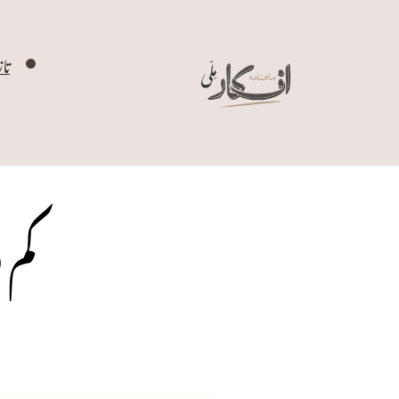
تا
کم 