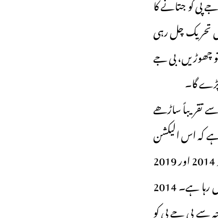
 جے پی کو جتانے کا
ش تحریک چل رہی
پی مخالف روایتی ووٹ بڑی تعداد میں ہے۔ اس لیے 400 پار تو چھوڑیں، بی جے
 پڑے گا۔
و شمار (جو 2019 میں 70 فیصد ووٹنگ سے تقریباً ساڑھے
ہے کہ اس الیکشن
میں ووٹنگ کم ہوگی جیسا کہ دوسرے مرحلہ میں نظر آیا یعنی نریندر مودی کا گراف جو 2014 اور 2019
میں ووٹوں کی بڑھتی ہوئی تعداد کے ساتھ اوپر جا رہا تھا، اس بار نیچے کی طرف چل رہا ہے۔ 2014
ھا۔ اس کی وجہ سے بی جے پی کو