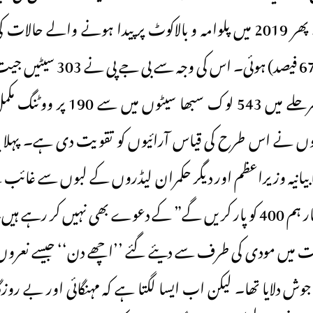
282 سیٹیں ملیں۔ پھر 2019 میں پلوامہ و بالاکوٹ پر پیدا ہونے وال
پہلے اور دوسرے مرحلے میں 543 لوک سب
وں نے اس طرح کی قیاس آرائیوں کو تقویت دی ہے۔ پہلا یہ 
کا بیانیہ وزیراعظم اور دیگر حکمران لیڈروں کے لبوں سے غا
نہیں کر رہے ہیں۔
خابات میں مودی کی طرف سے دیئے گئے ’’اچھے دن‘‘ جیسے نعر
ش دلایا تھا۔ لیکن اب ایسا لگتا ہے کہ مہنگائی اور بے رو