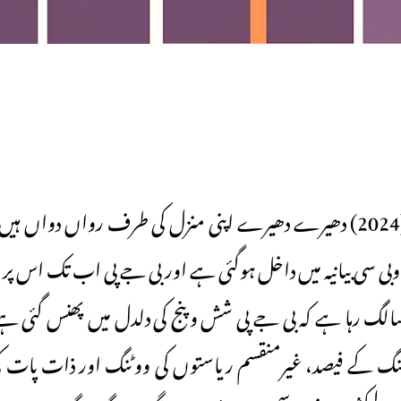
پارلیمانی انتخابات(2024) دھیرے دھیرے اپنی منزل کی طرف رواں دواں
ی سی بیانیہ میں داخل ہوگئی ہے اور بی جے پی اب تک اس پر اپنا 
الگ رہا ہے کہ بی جے پی شش و پنج کی دلدل میں پھنس گئی ہے۔ا
 ووٹنگ کے فیصد، غیرمنقسم ریاستوں کی ووٹنگ اور ذات پا