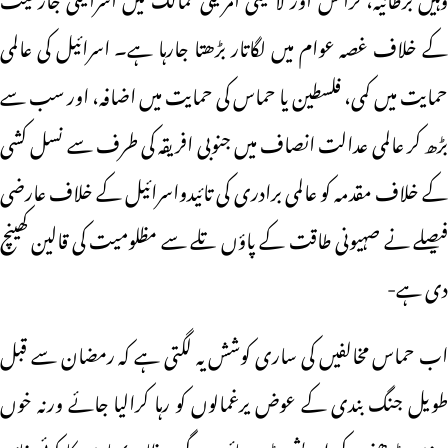
کے خلاف غصہ عوام میں لگاتار بڑھتا جارہا ہے۔ اسرائیل کی عالمی
حمایت میں کمی، فلسطین یا حماس کی حمایت میں اضافہ، اور سب سے
بڑھ کر عالمی عدالت انصاف میں جنوبی افریقہ کی طرف سے نسل کشی
کے خلاف مقدمہ کو عالمی برادری کی تائیدواسرائیل کے خلاف عارضی
فیصلے نے صہیونی طاقت کے پاؤں تلے سے مظلومیت کی قالین کھینچ
دی ہے-
اب حماس مخالفیں کی ساری کوشش یہ لگتی ہے کہ رمضان سے قبل
طویل جنگ بندی کے عوض یرغمالوں کو رہا کرالیا جائے ورنہ خوں
ریزی بڑھنے کے اندیشے بڑھ جائیں گے -بظاہر بمباری کا کوئی فائدہ