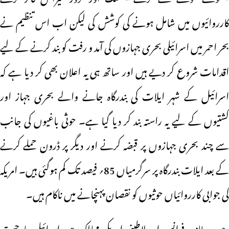
کارروائیوں میں شامل ہونے کی کوشش کی لیکن اب اس تنظیم نے
بحر احمر میں اسرائیلی بحری جہازوں کی آمد و رفت کو بند کرنے کے لیے
اقدامات شروع کر دیے ہیں اور ساتھ ہی یہ اعلان بھی کر دیا ہے کہ
اسرائیل کے شہر ایلات کی بندرگاہ جانے والے بحری جہاز اور
کشتیوں کے لیے یہ راستہ بند کر دیا گیا ہے۔ حوثی باغیوں کی جانب
سے چند بحری جہازوں پر قبضہ کرنے اور دیگر پر ڈرون حملے کرنے
کے بعد ایلات بندرگاہ پر سرگرمیاں 85؍ فیصد تک کم ہوگئی ہیں۔ امریکہ
کی جوابی کارروائیاں حوثیوں کو نقصان پہنچانے میں ناکام ہیں۔
وہیں برطانیہ، فرانس اور لاطینی امریکی ممالک میں اسرائیلی جارحیت