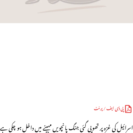
پی ڈی ایف / پرنٹ
اسرائیل کی غزہ پر تھوپی گئی جنگ پانچویں مہینے میں داخل ہو چکی ہے