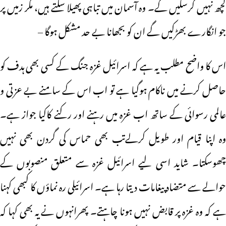
کچھ نہیں کرسکیں گے۔ وہ آسمان میں تباہی پھیلا سکتے ہیں، مگر زمیں پر
جو انگارے بھڑکیں گے ان کو بجھانا بے حد مشکل ہوگا –
اس کا واضح مطلب یہ ہے کہ اسرائیل غزہ جنگ کے کسی بھی ہدف کو
حاصل کرنے میں ناکام ہوگیا ہے تو اب اس کے سامنے بے عزتی و
عالمی رسوائی کے ساتھ اب غزہ میں رہنے اور رکنے کاکیا جواز ہے۔
وہ اپنا قیام اور طویل کرلےتب بھی حماس کی گردن بھی نہیں
چھوسکتا۔ شاید اسی لیے اسرائیل غزہ سے متعلق منصوبوں کے
حوالے سے متضاد پیغامات دیتا رہا ہے۔ اسرائیلی رہ نماؤں کا کبھی کہنا
ہے کہ وہ غزہ پر قابض نہیں ہونا چاہتے۔ پھرانہوں نے یہ بھی کہا کہ