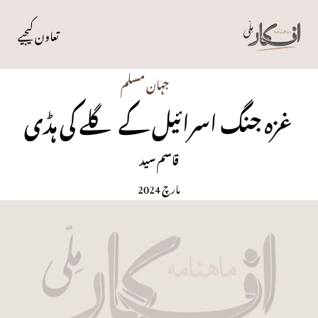
تعاون کیجیے
جہان مسلم
غزہ جنگ اسرائیل کے گلے کی ہڈی
قاسم سید
مارچ 2024