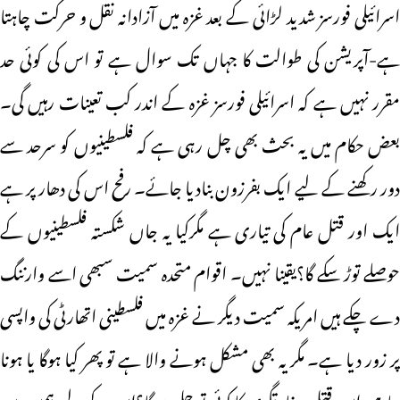
اسرائیلی فورسز شدید لڑائی کے بعد غزہ میں آزادانہ نقل و حرکت چاہتا
ہے-آپریشن کی طوالت کا جہاں تک سوال ہے تو اس کی کوئی حد
مقرر نہیں ہے کہ اسرائیلی فورسز غزہ کے اندر کب تعینات رہیں گی۔
بعض حکام میں یہ بحث بھی چل رہی ہے کہ فلسطینیوں کو سرحد سے
دور رکھنے کے لیے ایک بفرزون بنادیا جائے۔ رفح اس کی دھار پر ہے
ایک اور قتل عام کی تیاری ہے مگرکیا یہ جاں شکستہ فلسطینیوں کے
حوصلے توڑ سکے گا؟یقینا نہیں۔ اقوام متحدہ سمیت سبھی اسے وارننگ
دے چکے ہیں امریکہ سمیت دیگر نے غزہ میں فلسطینی اتھارٹی کی واپسی
پر زور دیا ہے۔ مگر یہ بھی مشکل ہونے والا ہے تو پھر کیا ہوگا یا ہونا
چاہیے اس قتل وغارتگری کا کوئی تو حل ہوگا؟اس کے لیے ہمیں بین