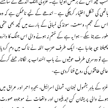
سب کچھ اس کے برعکس ہوگیا ہے۔ غزہ کی جنگ اندھے کے سامنے
ہاتھی کی شکل اختیار کرچکی ہے – اندھے کے لیے ناممکن ہے کہ وہ
اس کے حجم، وسعت، سونڈ کی لمبائی کے بارے میں کچھ بھی حتمی
طور سے بتا سکے – ہوا یہ ہے کے ختم نہ ہونے والی اس جنگ کا دائرہ
پھیلتا ہی جارہا ہے- ایک طرف حزب اللہ نے ناک میں دم کردیا
ہے تو دوسری طرف حوثیوں نے باب المنداب پر لگاتار حملے کرکے
عالمی طاقتوں کی روح فنا کردی ہے-
غزہ کے باہر بشمول لبنان، شمالی اسرائیل، بحیرہ احمر اور عراق میں
ہونے والی پریشان کن تبدیلیوں اور واقعات نے موجودہ صورت