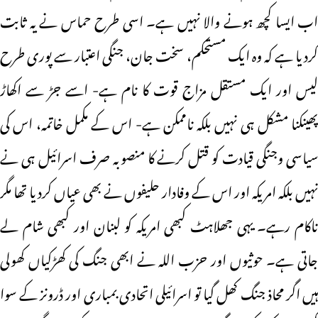
اب ایسا کچھ ہونے والا نہیں ہے۔ اسی طرح حماس نے یہ ثابت
کردیا ہے کہ وہ ایک مستحکم، سخت جان، جنگی اعتبار سے پوری طرح
لیس اور ایک مستقل مزاج قوت کا نام ہے- اسے جڑ سے اکھاڑ
پھینکنا مشکل ہی نہیں بلکہ ناممکن ہے- اس کے مکمل خاتمہ، اس کی
سیاسی وجنگی قیادت کو قتل کرنے کا منصوبہ صرف اسرائیل ہی نے
نہیں بلکہ امریکہ اور اس کے وفادار حلیفوں نے بھی عیاں کردیا تھا مگر
ناکام رہے۔ یہی جھلاہٹ کبھی امریکہ کو لبنان اور کبھی شام لے
جاتی ہے۔ حوثیوں اور حزب اللہ نے ابھی جنگ کی کھڑکیاں کھولی
ہیں اگر محاذ جنگ کھل گیا تو اسرائیلی اتحادی بمباری اور ڈرونز کے سوا