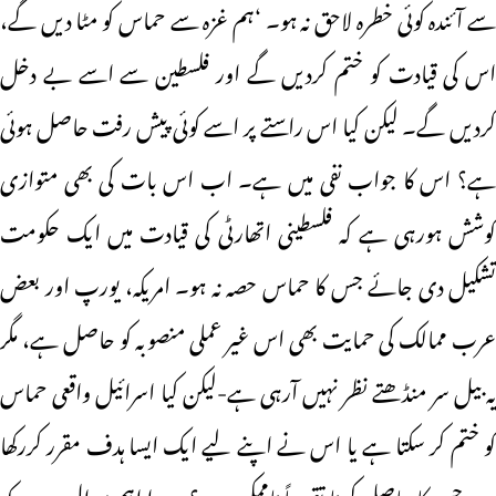
سے آئندہ کوئی خطرہ لاحق نہ ہو۔ ‘ہم غزہ سے حماس کو مٹا دیں گے،
اس کی قیادت کو ختم کردیں گے اور فلسطین سے اسے بے دخل
کردیں گے۔ لیکن کیا اس راستے پر اسے کوئی پیش رفت حاصل ہوئی
ہے؟ اس کا جواب نفی میں ہے۔ اب اس بات کی بھی متوازی
کوشش ہورہی ہے کہ فلسطینی اتھارٹی کی قیادت میں ایک حکومت
تشکیل دی جائے جس کا حماس حصہ نہ ہو۔ امریکہ، یورپ اور بعض
عرب ممالک کی حمایت بھی اس غیر عملی منصوبہ کو حاصل ہے، مگر
یہ بیل سر منڈھتے نظر نہیں آرہی ہے-لیکن کیا اسرائیل واقعی حماس
کو ختم کر سکتا ہے یا اس نے اپنے لیے ایک ایسا ہدف مقرر کررکھا
ہے جس کا حاصل کرنا تقریباً ناممکن ہے؟ دوسرا اہم سوال یہ ہے کہ