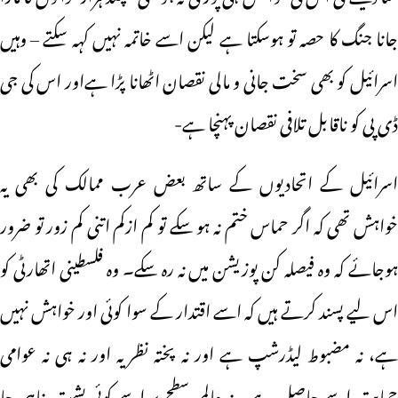
جانا جنگ کا حصہ تو ہوسکتا ہے لیکن اسے خاتمہ نہیں کہہ سکتے – وہیں
اسرائیل کو بھی سخت جانی و مالی نقصان اٹھانا پڑا ہےاور اس کی جی
ڈی پی کو ناقابل تلافی نقصان پہنچا ہے-
اسرائیل کے اتحادیوں کے ساتھ بعض عرب ممالک کی بھی یہ
خواہش تھی کہ اگر حماس ختم نہ ہو سکے تو کم ازکم اتنی کم زور تو ضرور
ہوجائے کہ وہ فیصلہ کن پوزیشن میں نہ رہ سکے۔ وہ فلسطینی اتھارٹی کو
اس لیے پسند کرتے ہیں کہ اسے اقتدار کے سوا کوئی اور خواہش نہیں
ہے، نہ مضبوط لیڈرشپ ہے اور نہ پختہ نظریہ اور نہ ہی نہ عوامی
حمایت اسے حاصل ہے۔ نہ عالمی سطح پر اسے کوئی پشت پناہی حا