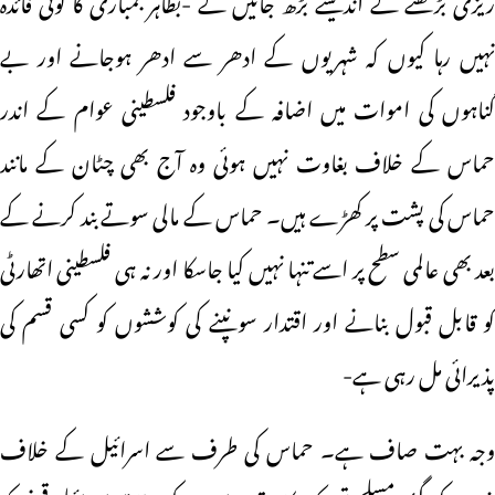
نہیں رہا کیوں کہ شہریوں کے ادھر سے ادھر ہوجانے اور بے
گناہوں کی اموات میں اضافہ کے باوجود فلسطینی عوام کے اندر
حماس کے خلاف بغاوت نہیں ہوئی وہ آج بھی چٹان کے مانند
حماس کی پشت پر کھڑے ہیں۔ حماس کے مالی سوتے بند کرنے کے
بعد بھی عالمی سطح پر اسے تنہا نہیں کیا جاسکا اور نہ ہی فلسطینی اتھارٹی
کو قابل قبول بنانے اور اقتدار سونپنے کی کوششوں کو کسی قسم کی
پذیرائی مل رہی ہے-
وجہ بہت صاف ہے۔ حماس کی طرف سے اسرائیل کے خلاف