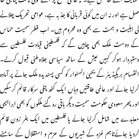
صل ہے اور نہ ان میں کوئی قربانی کا جذبہ ہے، عوامی تحریک چلانے
کی اہلیت و ہمت سے بھی وہ محروم ہیں۔ اب قطر سمیت حماس
کے دوست ملک بھی چاہیں گے کہ فلسطینی قیادت فلسطین سے
دستبردار ہوکر کہیں عیش کے ساتھ سیاسی جلاوطنی قبول کرلے۔
القسام بریگیڈیئر کے یحییٰ السنوار کو کسی پسندیدہ ملک جانے پر آمادہ
کرلیا جائے اور عالمی طاقتیں وہاں ایک کٹھ پتلی سرکار قائم کرسکیں
اور پھر سعودی حکومت سمیت دیگر باقی رہ گئے ملکوں کو بھی ابراہیمی
معاہدے میں شامل کرلیا جائے یا فلسطین میں ایک بفر زون قائم
کردیا جائےتاہم غزہ کے شہریوں کے عزم و استقلال کے سامنے