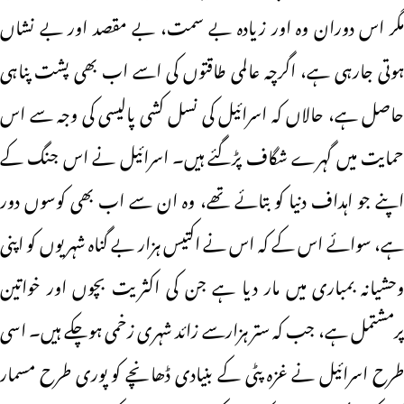
مگر اس دوران وہ اور زیادہ بے سمت، بے مقصد اور بے نشاں
ہوتی جارہی ہے، اگرچہ عالمی طاقتوں کی اسے اب بھی پشت پناہی
حاصل ہے، حالاں کہ اسرائیل کی نسل کشی پالیسی کی وجہ سے اس
حمایت میں گہرے شگاف پڑگئے ہیں۔ اسرائیل نے اس جنگ کے
اپنے جو اہداف دنیا کو بتائے تھے، وہ ان سے اب بھی کوسوں دور
ہے، سوائے اس کے کہ اس نے اکتیس ہزار بے گناہ شہریوں کو اپنی
وحشیانہ بمباری میں مار دیا ہے جن کی اکثریت بچوں اور خواتین
پرمشتمل ہے، جب کہ ستر ہزارسے زائد شہری زخمی ہوچکے ہیں۔ اسی
طرح اسرائیل نے غزہ پٹی کے بنیادی ڈھانچے کو پوری طرح مسمار