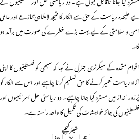
مسترد کیا جانا ناقابل قبول ہے۔ دو ریاستی حل اور فلسطینیوں کے
لیے علیحدہ ریاست کے حق سے انکار کا نتیجہ لامتناہی تنازعے اور عالمی
امن و سلامتی کے لیے بہت بڑے خطرے کی صورت میں برآمد ہو
گا۔
اقوام متحدہ کے سیکرٹری جنرل نے کہا کہ سبھی کو فلسطینیوں کا اپنی
آزاد ریاست تعمیر کرنے کا حق تسلیم کرنا چاہیے اور اس سے انکار کو
پُرزور انداز میں مسترد کیا جانا چاہیے۔ دو ریاستی حل اسرائیلیوں اور
فلسطینیوں کی جائز خواہشات کی تکمیل کا واحد راستہ ہے۔
شیئر کیجیے