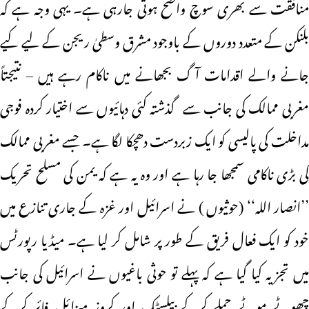
منافقت سے بھری سوچ واضح ہوتی جارہی ہے۔ یہی وجہ ہے کہ
بلنکن کے متعدد دوروں کے باوجود مشرق وسطیٰ ریجن کے لیے کیے
جانے والے اقدامات آگ بجھانے میں ناکام رہے ہیں – نتیجتاً
مغربی ممالک کی جانب سے گذشتہ کئی دہائیوں سے اختیار کردہ فوجی
مداخلت کی پالیسی کو ایک زبردست دھچکا لگا ہے۔ جسے مغربی ممالک
کی بڑی ناکامی سمجھا جا رہا ہے اور وہ یہ ہے کہ یمن کی مسلح تحریک
’’انصار اللہ‘‘ (حوثیوں ) نے اسرائیل اور غزہ کے جاری تنازع میں
خود کو ایک فعال فریق کے طور پر شامل کر لیا ہے۔ میڈیا رپورٹس
میں تجزیہ کیا گیا ہے کہ پہلے تو حوثی باغیوں نے اسرائیل کی جانب
چھوٹے موٹے حملے کرکے بیلسٹک اور کروز میزائل فائر کرکے