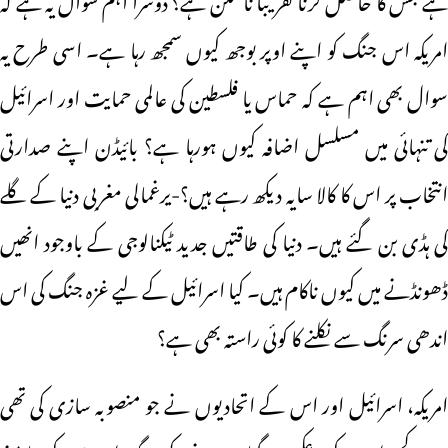
امریکہ اس جنگ کو اپنے اوپر بوجھ کیوں سمجھ رہا ہے۔ اسی طرح یہ
سوال بھی اہم ہے کہ حماس یا فلسطین کی عالمی حمایت اور اسرائیل
کی تنہائی میں مسلسل اضافہ کیوں ہورہا ہے؟ بائیڈن اپنے صدارتی
انتخاب پر اس کا کالا سایہ دیکھ رہے ہیں؟-یرغمالی مغربی دنیا کے گلے
کی ہڈی بن گئے ہیں۔ دنیا کی طاقتیں جدید ٹیکنالوجی کے باوجود انھیں
ڈھونڈنے میں کیوں ناکام ہیں۔ کیا اسرائیل کے لیے غزہ جنگ کی اس
اندھی سرنگ سے نکلنے کا کوئی راستہ بھی ہے؟
امریکہ، اسرائیل اور اس کے اتحادیوں نے جو منصوبہ سازی کی تھی