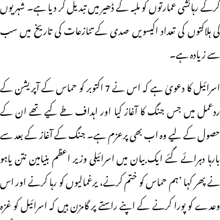
کرکے رہائشی عمارتوں کو ملبہ کے ڈھیر میں تبدیل کر دیا ہے۔ شہریوں
کی ہلاکتوں کی تعداد اکیسویں صدی کے تنازعات کی تاریخ میں سب
سے زیادہ ہے۔
اسرائیل کا دعویٰ ہے کہ اس نے 7 اکتوبر کو حماس کے آپریشن کے
ردعمل میں جس جنگ کا آغاز کیا اور اہداف طے کیے تھے ان کے
حصول کے لیے وہ اب بھی پرعزم ہے۔ جنگ کے آغاز کے بعد سے
بارہا دہرائے گئے ایک بیان میں اسرائیلی وزیر اعظم بنیامین نتن یاہو
نے پھر کہا ’ہم حماس کو ختم کرنے، یرغمالیوں کو رہا کرنے اور اس
وعدے کو پورا کرنے کے اپنے راستے پر گامزن ہیں کہ اسرائیل کو غزہ