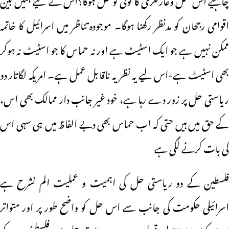
اقوامی رجحان کو مدنظر رکھنا ہوگا۔ موجودہ تناظر میں اسرائیل کا خاتمہ
ممکن نہیں ہے جو ایک اسٹیٹ ہے اور نہ حماس کا جو اسٹیٹ نہ ہوکر
بھی اسٹیٹ ہے-اس لیے یہ نظریہ ناقابل عمل ہے۔ امریکہ لگاتار دو
ریاستی حل پر زور دے رہا ہے، خود غیر جانب دار ممالک بھی اس،
کے حق میں ہیں حتی کہ اب حماس بھی دبے الفاظ میں ہی سہی اس
کی بات کرنے لگی ہے
فلسطین کے دو ریاستی حل کی اہمیت و عملیت الم نشرح ہے
اسرائیلی حکومت کی جانب سے اس حل کو واضح طور پر اور متواتر