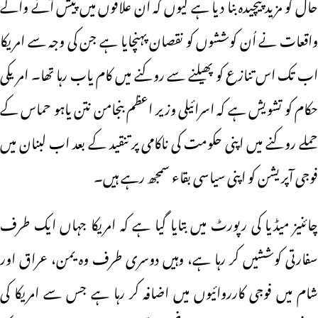
حال کو مزید پیچیدہ بنا دیا ہے کیوں کہ ان علاقوں میں پیش آنے والے
واقعات نے اُن کوششوں کو نقصان پہنچایا ہے جن کی وجہ سے امریکا
اب تک اس تنازع کو پھیلنے سے روکنے میں کام یاب رہا تھا۔ امریکی
حکام کو تشویش ہے کہ اسرائیلی وزیر اعظم بنجامن نتن یاہو حماس کے
حملے روکنے میں اپنی حکومت کی ناکامی پر تنقید کے بعد اب لبنان میں
فوجی آپریشن کو اپنی سیاسی بقاء سمجھ رہے ہیں۔
چائنیز میڈیا کی رپورٹ میں بتایا گیا ہے کہ امریکا جہاں ایک طرف
سفارتی کوششیں کر رہا ہے، وہیں دوسری طرف وہ یمن، عراق اور
شام میں فوجی کارروائیوں میں اضافہ کر رہا ہے جس سے امریکا کی