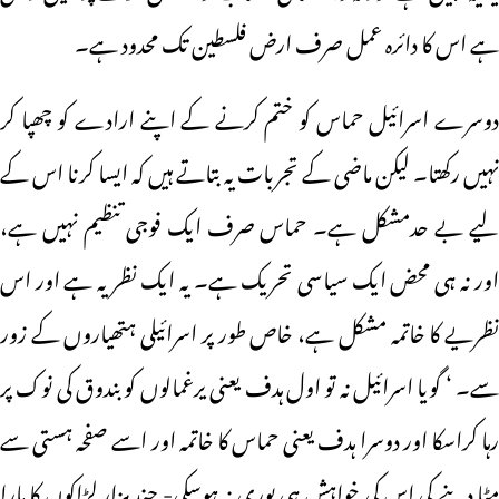
ہے اس کا دائرہ عمل صرف ارض فلسطین تک محدود ہے۔
دوسرے اسرائیل حماس کو ختم کرنے کے اپنے ارادے کو چھپا کر
نہیں رکھتا۔ لیکن ماضی کے تجربات یہ بتاتے ہیں کہ ایسا کرنا اس کے
لیے بے حدمشکل ہے۔ حماس صرف ایک فوجی تنظیم نہیں ہے،
اور نہ ہی محض ایک سیاسی تحریک ہے۔ یہ ایک نظریہ ہے اور اس
نظریے کا خاتمہ مشکل ہے، خاص طور پر اسرائیلی ہتھیاروں کے زور
سے۔ ‘ گویا اسرائیل نہ تو اول ہدف یعنی یرغمالوں کو بندوق کی نوک پر
رہا کراسکا اور دوسرا ہدف یعنی حماس کا خاتمہ اور اسے صفحہ ہستی سے
مٹا دینے کی اس کی خواہش ہی پوری نہ ہوسکی- چند ہزار لڑاکوں کا مارا