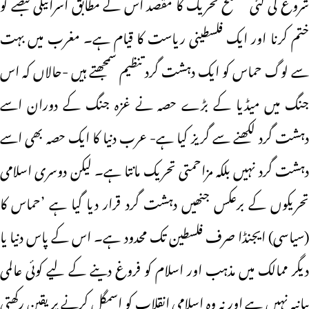
شروع کی گئی مسلح تحریک کا مقصد اس کے مطابق اسرائیلی قبضے کو
ختم کرنا اور ایک فلسطینی ریاست کا قیام ہے۔ مغرب میں بہت
سے لوگ حماس کو ایک دہشت گرد تنظیم سمجھتے ہیں -حالاں کہ اس
جنگ میں میڈیا کے بڑے حصہ نے غزہ جنگ کے دوران اسے
دہشت گرد لکھنے سے گریز کیا ہے- عرب دنیا کا ایک حصہ بھی اسے
دہشت گرد نہیں بلکہ مزاحمتی تحریک مانتا ہے۔ لیکن دوسری اسلامی
تحریکوں کے برعکس جنھیں دہشت گرد قرار دیا گیا ہے ’حماس کا
(سیاسی) ایجنڈا صرف فلسطین تک محدود ہے۔ اس کے پاس دنیا یا
دیگر ممالک میں مذہب اور اسلام کو فروغ دینے کے لیے کوئی عالمی
بیانیہ نہیں ہے اور نہ وہ اسلامی انقلاب کو اسمگل کرنے پر یقین رکھتی