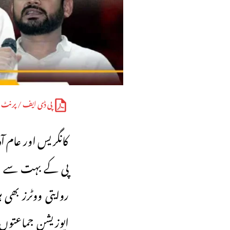
پی ڈی ایف / پرنٹ
کانگریس اور عام ا
پی کے بہت سے ووٹ
روایتی ووٹرز بھ
اپوزیشن جماعتوں کا