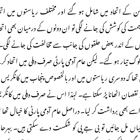
 کے اتحاد میں شامل ہو گئے اور مختلف ریاستوں میں اتحا
اہمت کی کوشش کی جانے لگی تو ان دونوں کے درمیان بھی ات
یس کے اندر بعض حلقوں کی جانب سے مخالفت کی جانے لگی۔ لی
لوگ تیار ہو گئے۔ لیکن عام آدمی پارٹی صرف دہلی میں اتحاد 
ھا کہ دوسری ریاستوں میں اور بالخصوص پنجاب میں کانگریس 
صان اٹھانا پڑ سکتا ہے۔ لہٰذا اس نے صرف دہلی میں کانگر
سے بھی برداشت کر لیا۔ دراصل عام آدمی پارٹی کا خیال تھا او
ارٹیاں مل جائیں تو بی جے پی کو شکست دے سکتی ہیں۔ بہرحال 