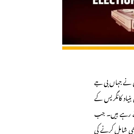
ٹی نے جہاں بی جے
نیاد کانگریس کے
تے رہے ہیں۔ جب
 بھی شامل کرنے کی