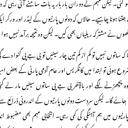
و گئی۔ لیکن مہم کے دوران بار بار یہ بات سامنے آتی رہی کہ دو
تنا ہونا چاہیے۔ حالاں کہ دونوں پارٹیوں کے لیڈر اور ورکر ای
ں نے مشترکہ ریلیاں بھی کیں۔ لیکن وہ نتیجہ برآمد نہیں ہوا
تھا کہ ساتوں نہیں تو کم از کم تین چار سیٹیں تو بی جے پی گنوا 
روع ہوئی تو ابتدا میں کانگریس اور عام آدمی پارٹی کے بعض 
ہ وہ پچھڑنے لگے اور بالآخر بی جے پی ساتوں سیٹیں مار 
ا جائے گا۔ لیکن سردست دونوں پارٹیوں کے اندرونی ذرائع س
رٹیوں میں ہم آہنگی کی کمی رہی۔ انتخابی مہم بھی مضبوط اندا