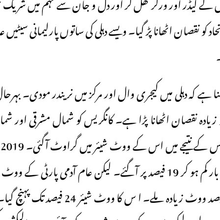
ں کے لیڈر اور ورکر کھل کر اور دل و جان سے مہم میں شریک
اد کو نقصان اٹھانا پڑ گیا۔ ویسے دہلی کی ساتوں پارلیمانی سیٹیں ع
نا ہے کہ دہلی میں کیجری وال اور مرکز میں نریندر مودی۔ بہر
و زیادہ نقصان اٹھانا پڑا ہے۔ کانگریس کو شمال مشرقی اور شم
ووٹ ملے جو اس بار کم ہو کر 19 فیصد پر آگئے۔ لیکن عام آدمی پارٹی 
ہے۔ اس کو چھ فیصد ووٹ زیادہ ملے۔ ا س کا ووٹ