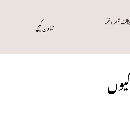
یات
شعر و نغمہ
تعاون کیجیے
کیوں