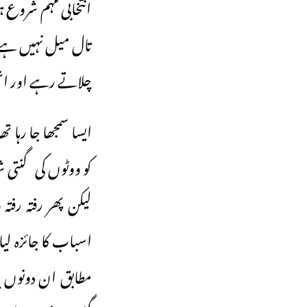
انتخابی مہم شروع ہ
تال میل نہیں ہے ج
چلاتے رہے اور انھو
ایسا سمجھا جا رہا 
کو ووٹوں کی گنتی ش
لیکن پھر رفتہ رفت
اسباب کا جائزہ لی
مطابق ان دونوں پا