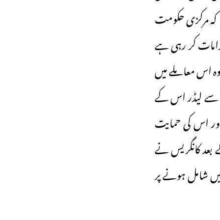
ا کہ مرکزی حکومت
امات کر رہی ہے
ہ اس معاملے میں
 سے لیڈر اس کے
 اور اس کی حمایت
ے بعد کانگریس نے
یں شامل ہونے پر