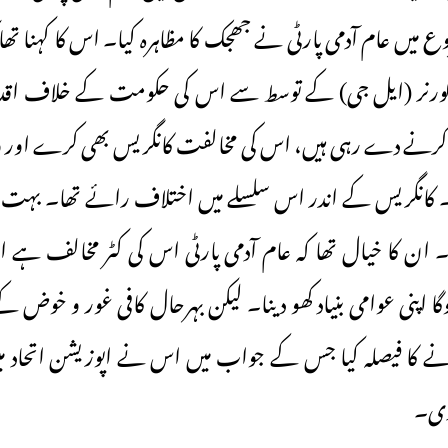
 میں عام آدمی پارٹی نے جھجک کا مظاہرہ کیا۔ اس کا کہنا تھ
 گورنر (ایل جی) کے توسط سے اس کی حکومت کے خلاف اقد
 کرنے دے رہی ہیں، اس کی مخالفت کانگریس بھی کرے اور و
کانگریس کے اندر اس سلسلے میں اختلاف رائے تھا۔ بہت
۔ ان کا خیال تھا کہ عام آدمی پارٹی اس کی کٹر مخالف ہے
 اپنی عوامی بنیاد کھو دینا۔ لیکن بہرحال کافی غور و خوض ک
 کا فیصلہ کیا جس کے جواب میں اس نے اپوزیشن اتحاد م
دی۔