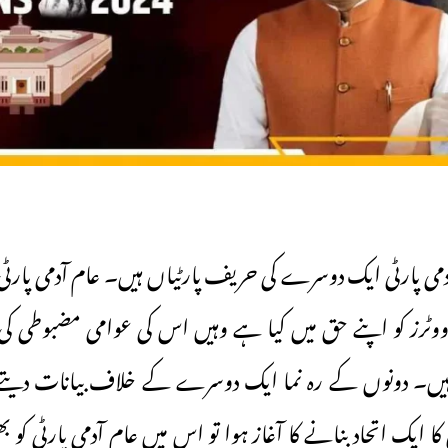
ٓدمی پارٹی ایک دوسرے کی حریف پارٹیاں ہیں۔ عام آدمی پار
رز کو اپنے حق میں کیا ہے وہیں اس کی عوامی مضبوطی کی ب
ی ہیں۔ دونوں کے رہ نما ایک دوسرے کے خلاف بیانات دی
 ایک اتحاد بنانے کا آغاز ہوا تو اس میں عام آدمی پارٹی کو