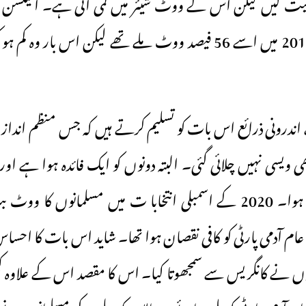
یت لیں لیکن اس کے ووٹ شیئر میں کمی آئی ہے۔ الیکشن ک
ندرونی ذرائع اس بات کو تسلیم کرتے ہیں کہ جس منظم انداز میں
ی ویسی نہیں چلائی گئی۔ البتہ دونوں کو ایک فائدہ ہوا ہے اور و
ووٹ تقسیم نہیں ہوا۔ 2020 کے اسمبلی انتخابا ت میں مسلمانوں ک
 عام آدمی پارٹی کو کافی نقصان ہوا تھا۔ شاید اس بات کا احساس
ں نے کانگریس سے سمجھوتا کیا۔ اس کا مقصد اس کے علاوہ کچھ