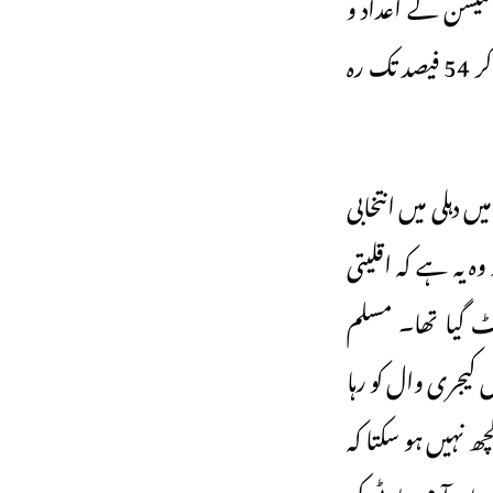
میشن کے اعداد و
شمار کے مطابق 2019 میں اسے 56 فیصد ووٹ ملے تھے لیکن اس بار وہ کم ہو کر 54 فیصد تک رہ
 دہلی میں انتخابی
ہ یہ ہے کہ اقلیتی
ا ووٹ بٹ گیا تھا۔ مسلم
 کیجری وال کو رہا
 نہیں ہو سکتا کہ