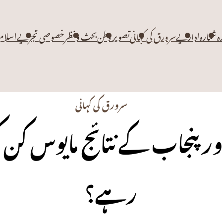
زہ شمارہ
اداریے
سرورق کی کہانی
تصویر وطن
بحث و نظر
خصوصی تجزیے
اسلام
سرورق کی کہانی
اور پنجاب کے نتائج مایوس کن 
رہے؟