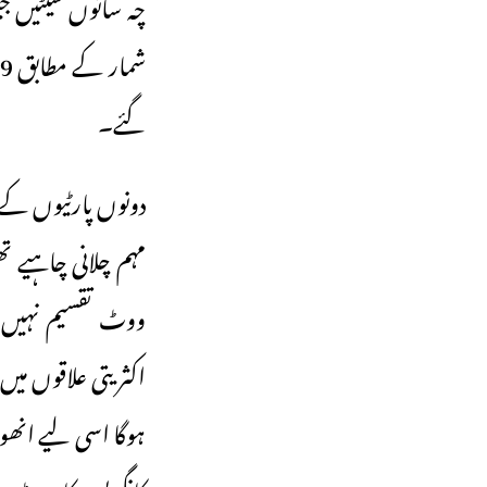
چہ ساتوں سیٹیں ج
گئے۔
دونوں پارٹیوں کے ا
مہم چلانی چاہیے تھ
اکثریتی علاقوں میں
ہوگا اسی لیے انھو