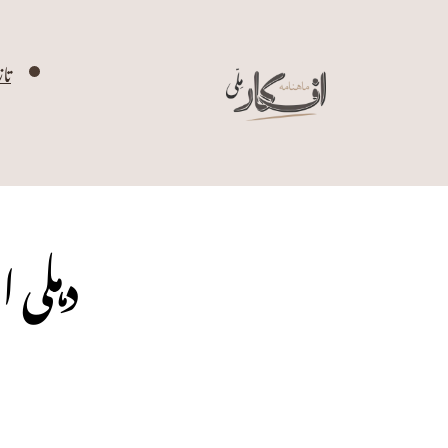
تا
دہلی 