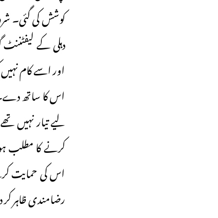
کوشش کی گئی۔ شروع
دہلی کے لیفٹننٹ
اور اسے کام نہیں
اس کا ساتھ دے۔ 
لیے تیار نہیں تھے
کرنے کا مطلب ہوگا
اس کی حمایت کرنے
رضامندی ظاہر کر 