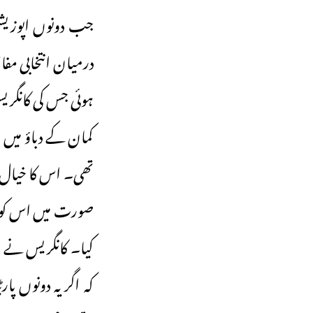
جب دونوں اپوزیشن
درمیان انتخابی مف
ہوئی جس کی کانگر
کمان کے دباؤ میں 
تھی۔ اس کا خیال ت
صورت میں اس کو نق
کیا۔ کانگریس نے ا
کہ اگر یہ دونوں پ