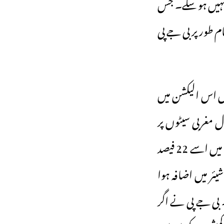
 نہیں ہو سکے۔ جس
ام طور پر بی جے پی
حال اس الیکشن میں
ال مغربی سیٹوں پر
زیادہ نقصان ہوا جس کے نتیجے میں اس کے ووٹ شیئر میں گراوٹ آگئی۔ 2019 میں اسے 22 فیصد
کے ووٹ شیئر میں اضافہ ہوا
 شیئر 24 فیصد تک پہنچ گیا۔ بی جے پی نے اگر