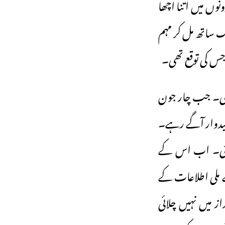
نوں میں اتنا اچھا
ک ساتھ مل کر مہم
 جس کی توقع تھی۔
دے گی۔ جب چار جون
امیدوار آگے رہے۔
لے گئی۔ اب اس کے
ے ملی اطلاعات کے
ز میں نہیں چلائی