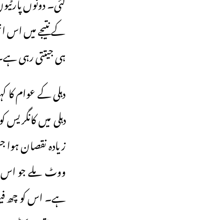
گئی۔ دونوں پارٹیو
کے نتیجے میں اس اتح
ہی جیتتی رہی ہے۔
دہلی کے عوام کا کہ
دہلی میں کانگریس ک