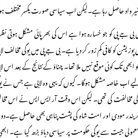
آشیر واد حاصل رہا ہے۔لیکن اب سیاسی صورت یکسر مختلف ہ
ں بی جے پی کو جو خسارہ ہوا ہے اس کی بھرپائی مشکل ہوتی ن
 کی پوزیشن کو کافی کم زور کر دیا ہے۔ بی جے پی میں یوگی مخالف لا
ی تک کوئی موقع نہیں ملا تھا۔ چناؤ کے نتائج کے بعد اس لابی ک
 لیے اب خاصہ مشکل ہوگا۔ کیوں کہ یہی وہ لابی ہے جس نے یوگی آ
نے کی مخالفت کی تھی۔ لیکن اس وقت آر ایس ایس نے اس مخالفت
کو نریندر مودی اور امت شاہ کی پشت پناہی بھی حاصل ہے۔
 معمولی جیت سے یوگی حکومت پر سیاسی دباؤ بڑھ گیا ہے۔ اب