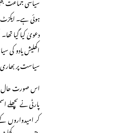
اکھلیش یادو کی سی
سیاست پر بھاری پ
اس صورت حال کا 
پارٹی نے پچھلے اس
کر امیدواروں کے 