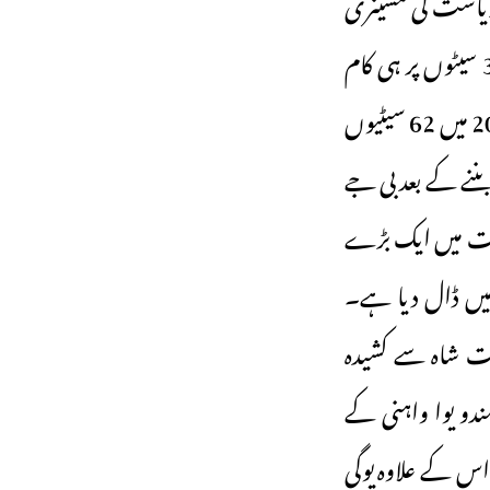
۔ ریاست کی مشینری
پر سخت کنٹرول اور زمینی سطح کی سیاسی قوت کے باجود یوگی آدتیہ ناتھ صر ف 33 سیٹوں پر ہی کام
یابی حاصل کر پائے ہیں۔ جب کہ 2014 میں بی جے پی نے 71 سیٹوں پر اور 2019 میں 62 سیٹیوں
ٰ بننے کے بعد بی جے
یاست میں ایک بڑے
یں ڈال دیا ہے۔
امت شاہ سے کشیدہ
ہندو یوا واہنی کے
اس کے علاوہ یوگی