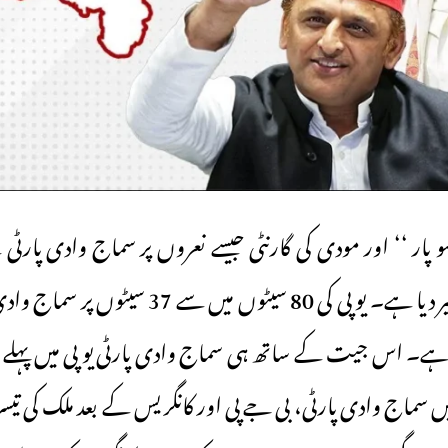
و پار ‘‘ اور مودی کی گارنٹی جیسے نعروں پر سماج وادی پارٹ
منصوبے پر پانی پھیر دیا ہے۔ یو پی کی 80 سیٹوں می
ہے۔ اس جیت کے ساتھ ہی سماج وادی پارٹی یو پی میں پہلے نمبر
 سماج وادی پارٹی، بی جے پی اور کانگریس کے بعد ملک کی 