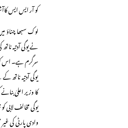
کو آر ایس ایس کا
لوک سبھا چناؤ می
نے یوگی آدتیہ ناتھ
سرگرم ہے۔ اس کو ابھ
یوگی آدتیہ ناتھ کے
کا وزیر اعلیٰ بنا
یوگی مخالف لابی 
وادی پارٹی کی غیر