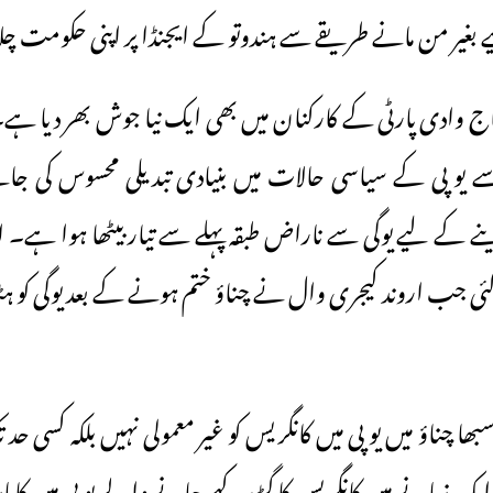
یے بغیر من مانے طریقے سے ہندوتو کے ایجنڈا پر اپنی حکومت چ
دی پارٹی کے کارکنان میں بھی ایک نیا جوش بھر دیا ہے۔ س
 یو پی کے سیاسی حالات میں بنیادی تبدیلی محسوس کی ج
 دینے کے لیے یوگی سے ناراض طبقہ پہلے سے تیار بیٹھا ہوا ہے۔ ا
 جب اروند کیجری وال نے چناؤ ختم ہونے کے بعد یوگی کو ہٹا
 چناؤ میں یو پی میں کانگریس کو غیر معمولی نہیں بلکہ کسی حد ت
 زمانے میں کانگریس کا گڑھ کہے جانے والے یو پی میں کاپارٹ