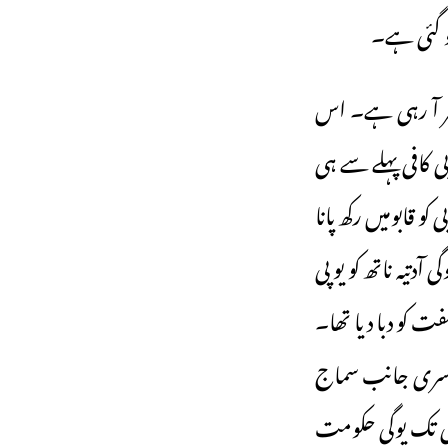
و گئی ہے۔
ظر آ رہی ہے۔ اس
بی کافی پہلے سے ہی
و قابومیں رکھ پانا
دتیہ ناتھ کو یو پی
 کو دبا دیا تھا۔
دوسری جانب سماج
ھی تک یوگی حکومت