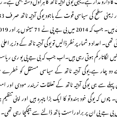
کا دارو مدار ہے۔یہی یوگی آدتیہ ناتھ کا ہراول دستہ بھی ہے
ی تھی۔ اعداد و شمار پر نظر ڈالیں تو یوگی آدتیہ ناتھ کے وزیر اعلی
ٹیں لگاتار کم ہوتی رہی ہیں۔اب جب کہ بی جے پی یو ری ر 
دو چار ہے،یوگی آدتیہ ناتھ کے سیاسی مستقل کو خطرے م
ہلے سے ہی یوگی آدتیہ ناتھ کے تعلقات نریندر مودی اور 
چوں کہ یوگی خود ہندوتو کا ایک بڑا چہرہ ہیں اور اپنی تنظیم 
یں بی جے پی ان پر براہ راست ہاتھ ڈالنے سے ہچکچا رہی تھی۔ 