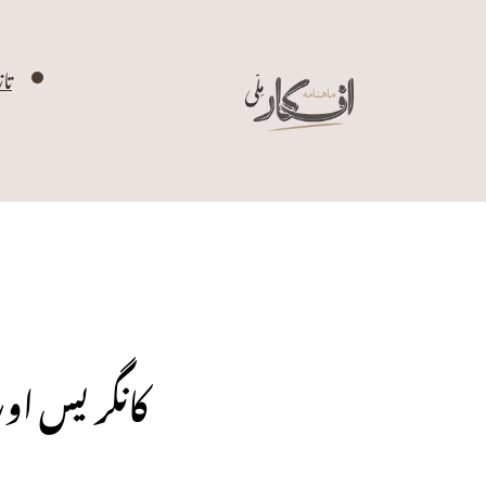
تا
کانگریس او