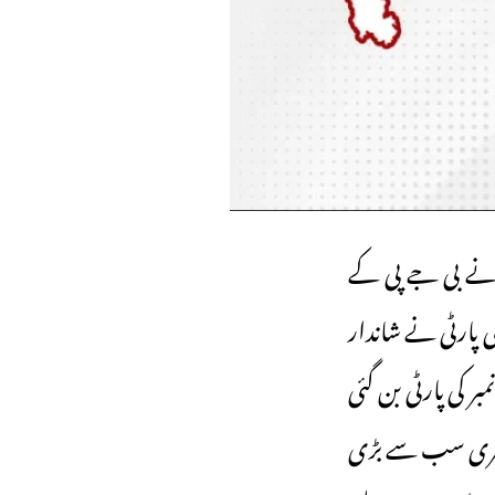
ی نے بی جے پی کے
ں سے 37 سیٹوں پر سماج وادی پارٹی نے شاندار
 کی پارٹی بن گئی
تیسری سب سے بڑی