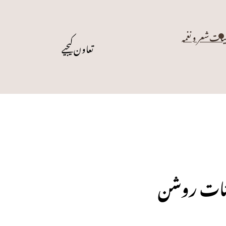
یات
شعر و نغمہ
تعاون کیجیے
انات روشن