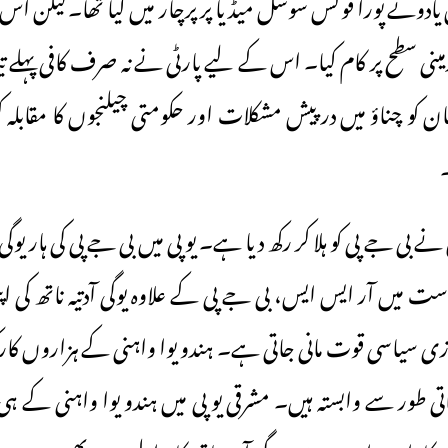
 یادونے پورا فوکس سوشل میڈیا پرپرچار میں کیا تھا۔لیکن اس
زمینی سطح پر کام کیا۔ اس کے لیے پارٹی نے نہ صرف کافی پہلے 
نان کو چناؤ میں درپیش مشکلات اور حکومتی چیلنجوں کا مقابلہ
۔
بی جے پی کو ہلا کر رکھ دیا ہے۔ یو پی میں بی جے پی کی ہار یوگی آدت
میں آر ایس ایس، بی جے پی کے علاوہ یوگی آدتیہ ناتھ کی اپنی 
ی سیاسی قوت مانی جاتی ہے۔ ہندو یوا واہنی کے ہزاروں کارکنان
ی طور سے وابستہ ہیں۔ مشرقی یو پی میں ہندو یوا واہنی کے ہی دم 