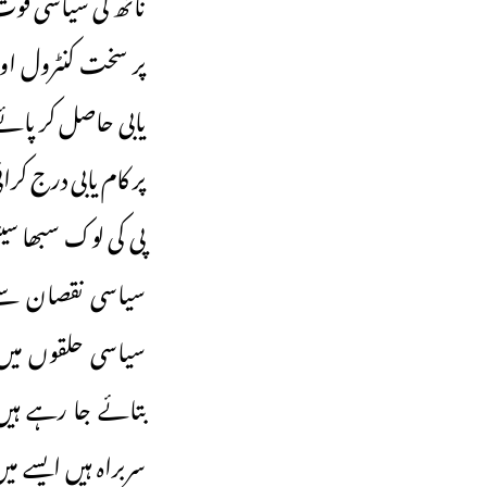
ناتھ کی سیاسی قوت 
پر کام یابی درج کرائ
پی کی لوک سبھا سی
سیاسی نقصان سے 
سیاسی حلقوں میں پ
بتائے جا رہے ہیں۔ 
سربراہ ہیں ایسے م