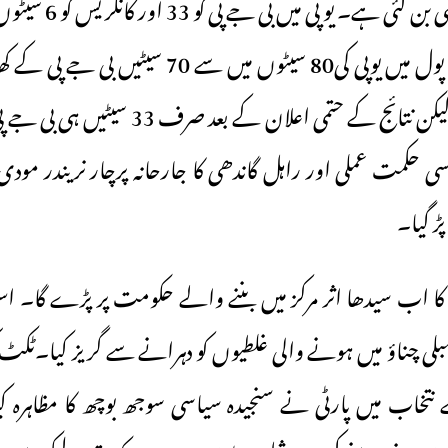
سیاسی جماعت بھی بن گئی 
ہوئی ہے۔ ایکزٹ پول میں یوپی کی80 سیٹوں میں سے 0
دعویٰ کیا گیا تھا۔ لیکن نتائج کے حتمی اعلان کے
اسی حکمت عملی اور راہل گاندھی کا جارحانہ پرچار نریندر مود
ڑ گیا۔
اب سیدھا اثر مرکز میں بننے والے حکومت پر پڑے گا۔ اس
مبلی چناؤ میں ہونے والی غلطیوں کو دہرانے سے گریز کیا۔ٹک
نتخاب میں پارٹی نے سنجیدہ سیاسی سوجھ بوچھ کا مظاہرہ کی