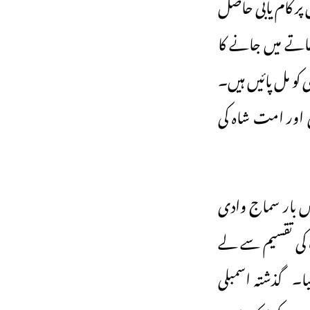
ہے۔ یو پی میں بی جے پی کو 33 اور کانگریس کو 6 سیٹوں پر کام یابی حاصل
7 سیٹیں بی جے پی کے کھاتے میں جانے کا
 بعد صرف 33 سیٹیں ہی بی جے پی کو مل پائیں ہیں۔
ی اور امت شاہ کی
 بار سماج وادی
ٹ کی تقسیم سے لے
ا۔ گذشتہ اسمبلی