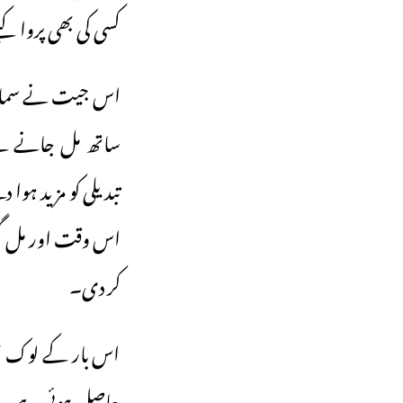
کسی کی بھی پروا ک
اس جیت نے سماج وا
ساتھ مل جانے سے
تبدیلی کو مزید ہوا
اس وقت اور مل گئی
کر دی۔
اس بار کے لوک سبھا
حاصل ہوئی ہے۔ ایک