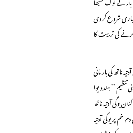
 بار کے لوک سبھا
تیاری شروع کر دی
 کرنے کی تربیت کا
یہ ناتھ کی ہار مانی
تنظیم ’’ ہندو یوا
 یوگی آدتیہ ناتھ
خم پر یوگی آدتیہ