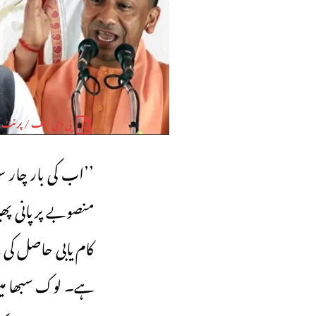
پی ڈی ایف / پرنٹ
’’اب کی بار چار س
کام یابی حاصل کی 
ہے۔ لوک سبھا میں