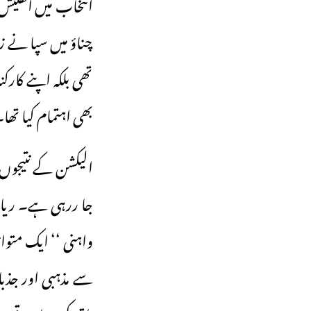
انتخاب میں اکھلیش
چناؤ میں سپا نے 
تھی بلکہ اپنے کارک
بھی اہتمام کیا تھا
الیکشن کے نتیجوں نے 
جا ررہی ہے۔ ریاست 
واہنی ‘‘ ایک متواز
سے مذہبی اور جذبات