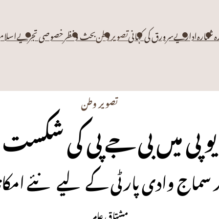
زہ شمارہ
اداریے
سرورق کی کہانی
تصویر وطن
بحث و نظر
خصوصی تجزیے
اسلام
تصویر وطن
یو پی میں بی جے پی کی شکست
ر سماج وادی پارٹی کے لیے نئے امک
مشتاق عامر