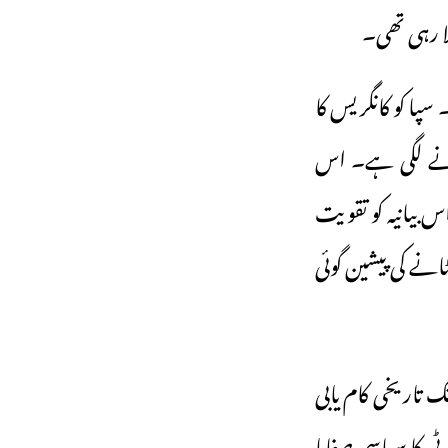
لا رہی تھی۔
پا کو کانگریس کا
انے لگی ہے۔ اس
س بیانیہ کو تقویت
نے کی پیشین گوئی
ک تاریخی کام یابی
ی کا سیاسی صفایا