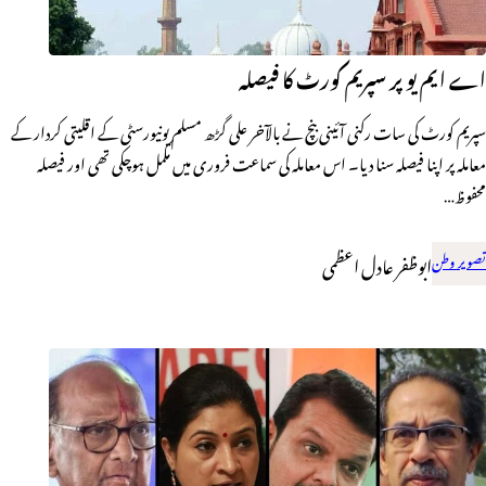
اے ایم یو پر سپریم کورٹ کا فیصلہ
سپریم کورٹ کی سات رکنی آئینی بنچ نے بالآخر علی گڑھ مسلم یونیورسٹی کے اقلیتی کردار کے
معاملہ پر اپنا فیصلہ سنا دیا۔ اس معاملہ کی سماعت فروری میں مکمل ہوچکی تھی اور فیصلہ
محفوظ…
تصویر وطن
ابوظفر عادل اعظمی