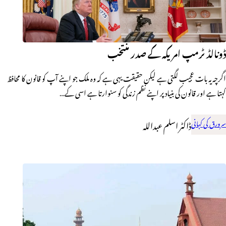
ڈونالڈ ٹرمپ امریکہ کے صدر منتخب
‏‎اگرچہ یہ بات عجیب لگتی ہے لیکن حقیقت یہی ہے کہ وہ ملک جو اپنے آپ کو قانون کا محافظ
کہتا ہے اور قانون کی بنیاد پر اپنے نظم زندگی کو سنوارتا ہے اسی کے…
سرورق کی کہانی
ڈاکٹر اسلم عبداللہ