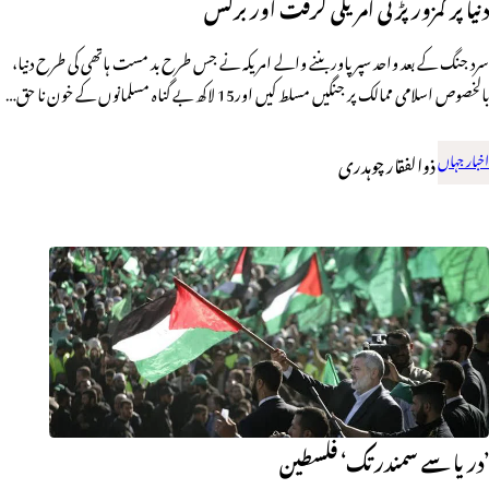
دنیا پر کمزور پڑتی امریکی گرفت اور برکس
سرد جنگ کے بعد واحد سپر پاور بننے والے امریکہ نے جس طرح بد مست ہاتھی کی طرح دنیا،
بالخصوص اسلامی ممالک پر جنگیں مسلط کیں اور15 لاکھ بے گناہ مسلمانوں کے خون نا حق…
اخبار جہاں
ذوالفقار چوہدری
’دریا سے سمندر تک‘ــــ فلسطین