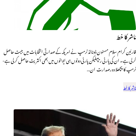
ناشر کا خط
قارئین کرام سلام مسنون ڈونالڈ ٹرمپ نے امریکہ کے صدارتی انتخابات میں جیت حاصل
کرلی ہے۔ ان کی پارٹی ریپبلیکن پارٹی دونوں ہی ایوانوں میں بھی اکثریت حاصل کرلی ہے-
ٹرمپ کا پچھلا دورصدارت ان…
ناشر کا خط