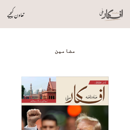
تعاون کیجیے
مضامین