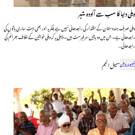
دہلی دنیا کا سب سے آلودہ شہر
دہلی صرف ہندوستان کے اقتدار کی راجدھانی نہیں ہے بلکہ یہ اور بھی بہت ساری باتوں کی
راجدھانی ہے۔ جن میں دو باتیں سرفہرست ہیں۔ پہلی یہ کہ دہلی خواتین کے خلاف جرائم کی
راجدھانی…
تصویر وطن
سہیل انجم