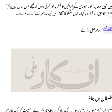
میں ’پین برطانیہ‘ اور جیوری کے اراکین کا شکریہ ادا کرتی ہوں کہ مجھے اس سال ’پین پنٹر‘
ایوارڈ کا حق دار قرار دیا گیا۔ اپنی گفتگو کا آغاز اس ’مینارۂ جرأت‘ کے نام سے…
نقطہ نظر
اروندھتی رائے
طوفان بن جاؤ
یحییٰ ابراہیم سنوار میں یحییٰ ہوں، ایک پناہ گزیں کا بیٹا، جس نے اجنبیت کو ایک عارضی