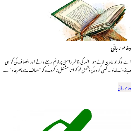
پیغام ربانی
اے لوگو جو ایمان لائے ہو! اللہ کی خاطر راستی پر قائم رہنے والے اور انصاف کی گواہی
دینے والے بنو۔ کسی گروہ کی دُشمنی تم کو اتنا مشتعل نہ کردے کہ انصاف سے پھرجاوٴ۔…
پیغام ربانی