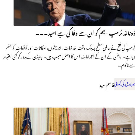
ڈونالڈ ٹرمپ -ہم کو ان سے وفا کی ہے امید۔۔۔
ٹرمپ کی فتح نے عالمی سطح پر بیک وقت خدشات، اندیشوں،امکانات اور توقعات کو جنم
دیاہے۔ ـ ماضی کے ان کے اقدامات اس کا اصل سبب ہیں۔ـ بائیڈن کے دور کو کئی اعتبار
سے ناکام…
سرورق کی کہانی
قاسم سید