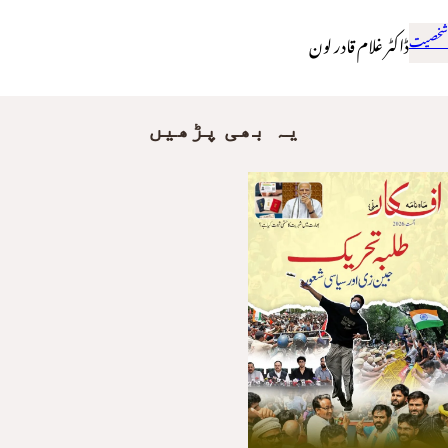
شخصیت
ڈاکٹر غلام قادر لون
یہ بھی پڑھیں