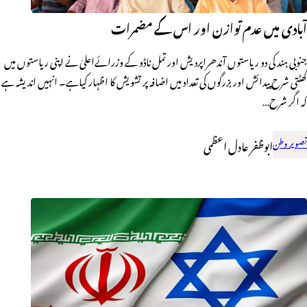
آبادی میں عدم توازن اور اس کے مضمرات
جنوبی ہند کی دو ریاستوں آندھراپردیش اور تمل ناڈو کے وزرائےاعلیٰ نے اپنی ریاستوں میں
گھٹتی شرح پیدائش اور بزرگوں کی تعداد میں اضافہ پر تشویش کا اظہار کیاہے۔ انہیں اندیشہ ہے
کہ اگر شرح…
تصویر وطن
ابوظفر عادل اعظمی