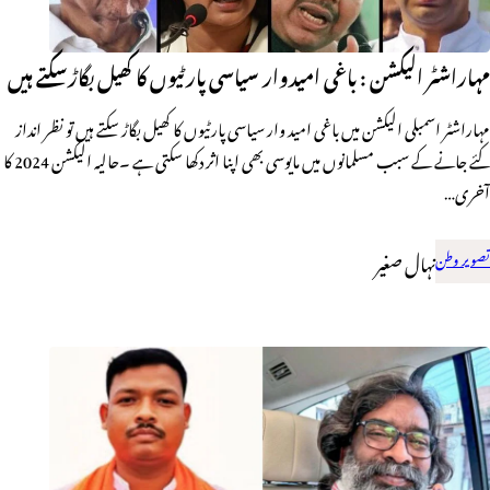
مہاراشٹر الیکشن : باغی امیدوار سیاسی پارٹیوں کا کھیل بگاڑسکتے ہیں
مہاراشٹر اسمبلی الیکشن میں باغی امید وار سیاسی پارٹیوں کا کھیل بگاڑ سکتے ہیں تو نظر انداز
کئے جانے کے سبب مسلمانوں میں مایوسی بھی اپنا اثر دکھا سکتی ہے ۔حالیہ الیکشن 2024 کا
آخری…
تصویر وطن
نہال صغیر