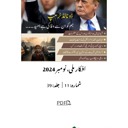
افکار ملی، نومبر 2024
شمارہ:
11 |
جلد:
39
PDF