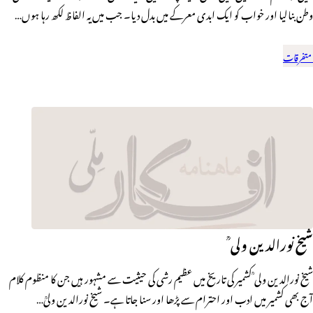
وطن بنالیا اور خواب کو ایک ابدی معرکے میں بدل دیا۔ جب میں یہ الفاظ لکھ رہا ہوں…
متفرقات
شیخ نورالدین ولی ؒ
شیخ نورالدین ولی ؒ کشمیر کی تاریخ میں عظیم رشی کی حیثیت سے مشہور ہیں جن کا منظوم کلام
آج بھی کشمیر میں ادب اور احترام سے پڑھا اور سنا جاتا ہے۔ شیخ نورالدین ولیؒ…