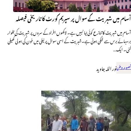
آسام میں شہریت کے سوال پر سپریم کورٹ کا تاریخی فیصلہ
آسام میں شہریت کا تنازع کوئی نیا نہیں ہے۔ لاکھوں افراد کے سروں پر شہریت کی تلوار
برسہائے برس سے لٹکی ہوئی ہے۔شہریت کے اسی سوال پر نیلی میں خون کی ہولی کھیلی
گئی۔ ایک…
تصویر وطن
نور اللہ جاوید