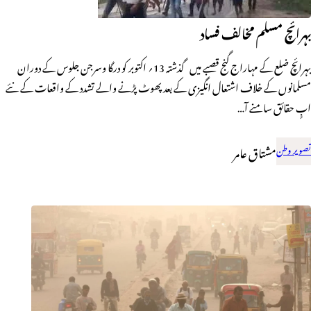
بہرائچ مسلم مخالف فساد
بہرائچ ضلع کے مہاراج گنج قصبے میں گذشتہ 13؍ اکتوبر کو درگا وسرجن جلوس کے دوران
مسلمانوں کے خلاف اشتعال انگیزی کے بعد پھوٹ پڑنے والے تشدد کے واقعات کے نئے
ابٍ حقائق سامنے آ…
تصویر وطن
مشتاق عامر