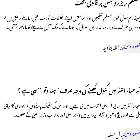
مسلم ریزرویشن پر قانونی بحث
یونیفارم سول کوڈ پر مسلم تنظیمیں اور جماعتیں اپنے تحفظات کو جب بھی سامنے رکھتی ہیں تو
دوسری طرف سے پرزورانداز میں سوال کیا جاتا ہے کہ ملک آئین سے چلے گا یا پھر قرآن…
تصویر وطن
نور اللہ جاوید
کیامہاراشٹر میں کنول کھلنے کی وجہ صرف ’’ہندوتوا‘‘ ہی ہے ؟
مہاراشٹر میں حالیہ اسمبلی انتخاب میں بی جے پی اور اس کی حلیف پارٹیوں کو بھاری کامیابی
ملی ہے اور پانچ دسمبر کو آزاد میدان میں وزیر اعلیٰ اور دو نائب وزیر اعلیٰ کے حلف…
تصویر وطن
نہال صغیر