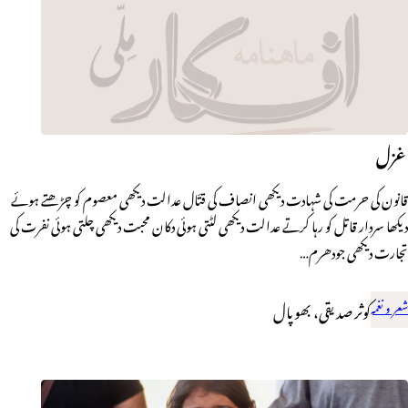
غزل
قانون کی حرمت کی شہادت دیکھی انصاف کی قتّال عدالت دیکھی معصوم کو چڑھتے ہوئے
دیکھا سردار قاتل کو رہا کرتے عدالت دیکھی لٹتی ہوئی دکان محبت دیکھی چلتی ہوئی نفرت کی
تجارت دیکھی جودھرم…
شعر و نغمہ
کوثر صدیقی، بھوپال