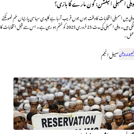
دہلی اسمبلی الیکشن: کون مارے گا بازی؟
دہلی میں اسمبلی انتخابات کاوقت جوں جوں قریب آرہا ہے کلیدی سیاسی پارٹیاں خم ٹھونکنے
لگی ہیں۔ دہلی اسمبلی کی مدت 25 فروری 2025 کو ختم ہو رہی ہے۔ اس سے قبل انتخابات کا
عمل…
تصویر وطن
سہیل انجم