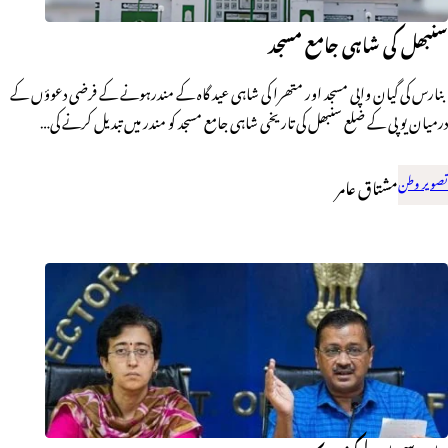
سنبھل کی شاہی جامع مسجد
بنارس کی گیان واپی مسجد اور متھرا کی شاہی عید گاہ کے مندرہونے کے فرضی دعوؤں کے
درمیان یو پی کے ضلع سنبھل کی تاریخی شاہی جامع مسجد کو مندر میں تبدیل کرنے کی…
تصویر وطن
مشتاق عامر