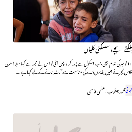
بلکتے بچے، سسکتی کلیاں
11 نومبر كی شام بچی جب اسکول سے پڑھ کر واپس آئی تو اس نے مجھ سے کہا: ابو! عربی
کلاس ٹیچر نے ہمیں چلڈرن ڈے کی مناسبت سے آرٹ بنانے کے لیے کہا ہے،…
کہانی
محمد یعقوب اعظمی قاسمی