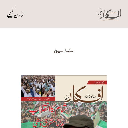
تعاون کیجیے
مضامین