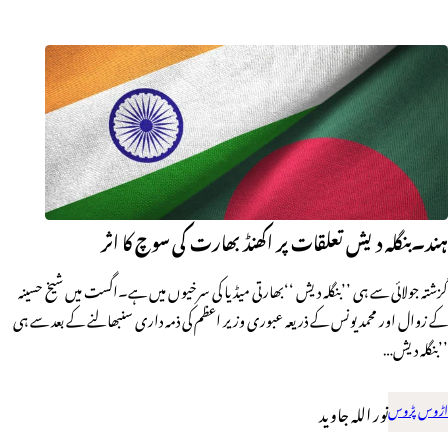
ہند۔بنگلہ دیش تعلقات پر اکھنڈ بھارت کی سوچ کا اثر
گزشتہ جولائی سے ہی ’’بنگلہ دیش ‘‘بھارتی میڈیا کی سرخیوں میں ہے۔اگست میں شیخ حسینہ
کے زوال اور محمد یونس کے ذریعہ عبوری وزیر اعظم کی ذمہ داری سنبھالنے کے بعد سے ہی
’’بنگلہ دیش…
اڑوس پڑوس
نور اللہ جاوید