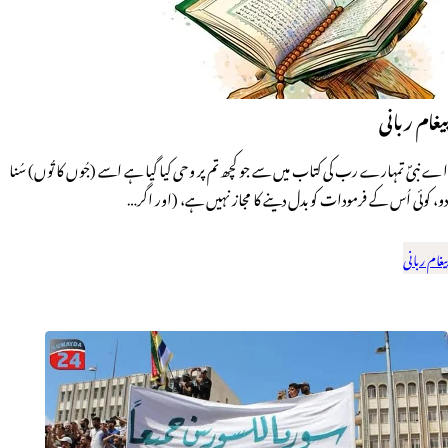
پیغام ربانی
اے نبیؐ تمہارے رب کی کتاب میں سے جو کچھ تم پر وحی کیا گیا ہے اسے (جُوں کا تُوں) سُنا
دو، کوئی اُس کے فرمودات کو بدل دینے کا مجاز نہیں ہے، (اور اگر…
پیغام ربانی