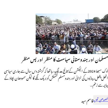
مسلمان اور ہندوستانی سیاست کا منظر اور پس منظر
لوک سبھا 2024کے الیکشن کے نتائج بعد لگ رہاتھا کہ گزشتہ دس سال سے جاری سیاسی
اتھل پتھل، بیانیوں کی لڑائی اور ہندومسلم کشمکش کو بریک لگے گا لیکن سمودھان بچاؤ کے
بیانیہ سے زخم…
خصوصی تجزیہ
قاسم سید