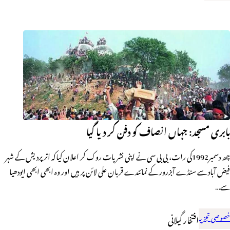
بابری مسجد: جہاں انصاف کو دفن کر دیا گیا
چھ دسمبر1992کی رات، بی بی سی نے اپنی نشریات روک کر اعلان کیاکہ اتر پردیش کے شہر
فیض آباد سے سنڈے آبزرور کے نمائندے قربان علی لائن پر ہیں اور وہ ابھی ابھی ایودھیا
سے…
خصوصی تجزیہ
افتخار گیلانی