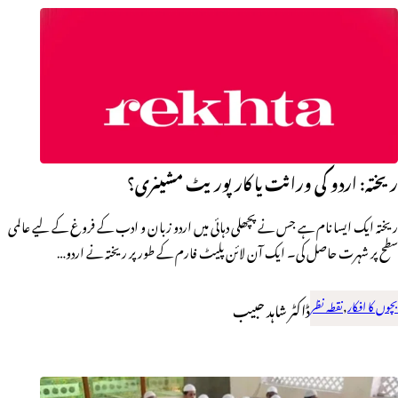
ریختہ: اردو کی وراثت یا کارپوریٹ مشینری؟
ریختہ ایک ایسا نام ہے جس نے پچھلی دہائی میں اردو زبان و ادب کے فروغ کے لیے عالمی
سطح پر شہرت حاصل کی۔ ایک آن لائن پلیٹ فارم کے طور پر ریختہ نے اردو…
بچوں کا افکار
,
نقطہ نظر
ڈاکٹر شاہد حبیب