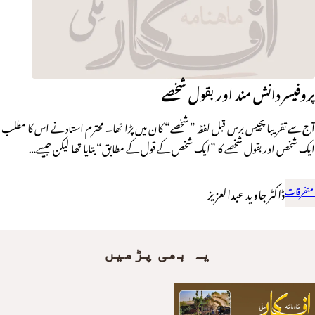
پروفیسر دانش مند اور بقول شخصے
آج سے تقریبا پچیس برس قبل لفظ ” شخصے“ کان میں پڑا تھا۔ محترم استاد نے اس کا مطلب
ایک شخص اور بقول شخصے کا ”ایک شخص کے قول کے مطابق“ بتایا تھا لیکن جیسے…
متفرقات
ڈاکٹر جاوید عبدالعزیز
یہ بھی پڑھیں