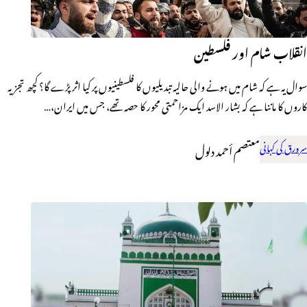
انقلاب شام اور فلسطین
سوال یہ ہے کہ شام میں ہونے والی حالیہ تبدیلیوں کا فلسطینیوں پر کیا اثر پڑے گا؟ کچھ تجزیہ
کاروں کا ماننا ہے کہ بشار الاسد ایک مزاحمتی محور کا حصہ تھے، جس میں ایران،…
سرورق کی کہانی
معتصم أحمد دلول