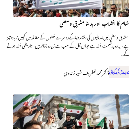
شام کا انقلاب اوربدلتا مشرق وسطیٰ
مشرق وسطی ٰ میں تبدیلیوں کی رفتار دنیاکے دوسرے خطوں کے مقابلہ میں کہیں زیادہ تیز
ہے۔ یہ وہ بدقسمت خطہ ہے جہاں تیل کے سب سے زیادہ ذخائر ہیں- تاریخی خطہ ہونے
کے…
سرورق کی کہانی
ڈاکٹرمحمدغطریف شہباز ندوی