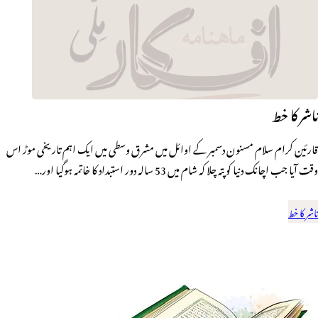
ناشر کا خط
قارئین کرام سلام مسنون دسمبر کے اوائل میں مشرق وسطی میں ایک اہم تاریخی موڑ اس
وقت آیا جب اچانک دنیا کو پتہ چلا کہ شام میں 53 سالہ دور استبداد کا خاتمہ ہوگیا اور…
ناشر کا خط