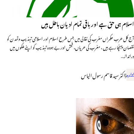
اسلام ہی حق ہے اور باقی تمام ادیان باطل ہیں
آج کل عرب حکمراں مغرب کی نقالی میں جس طرح اسلام اور اسلامی تہذیب وتمد ن کو
نقصان پہنچا رہے ہیں ، مغرب کی عریاں، فحش اور بے ہودہ تہذیب کو اپنے ملکوں میں
درانداز…
اداریہ
ڈاکٹر سید قاسم رسول الیاس