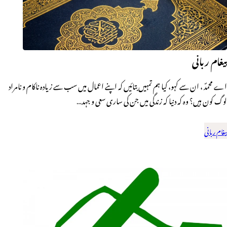
پیغام ربانی
اے محمدؐ ، ان سے کہو، کیا ہم تمہیں بتائیں کہ اپنے اعمال میں سب سے زیادہ ناکام و نامراد
لوگ کون ہیں؟ وہ کہ دنیا کہ زندگی میں جن کی ساری سعی و جہد…
پیغام ربانی