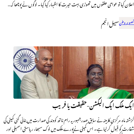
اعلان کیا تو عوامی حلقوں میں تھوڑی بہت حیرت کا اظہار کیا گیا۔ لوگوں نے پوچھا کہ…
تصویر وطن
سہیل انجم
ایک ملک ایک الیکشن-حقیقت یا فریب
گزشتہ ماہ مرکزی کابینہ نے سابق صدرجمہوریہ رام ناتھ کووند کی صدارت میں بنائی گئی کمیٹی کی
شفارت کو قبول کرلیا ہے۔ اس کمیٹی نےپورے ملک میں لوک سبھا، ریاستی اسمبلی اور