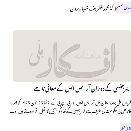
جہان مسلم
ڈاکٹرمحمدغطریف شہبازندوی
ایمرجنسی کے دوران آر ایس ایس کے معافی نامے
قربان علی ہندوستان میں آر ایس ایس اور بی جے پی کے رہنما 25 جون 1975 کو اندرا
گاندھی کی حکومت کی طرف سے ایمرجنسی کے نفاذ کو "آئین کا قتل" قرار دیتے ہیں اور…
نقطہ نظر