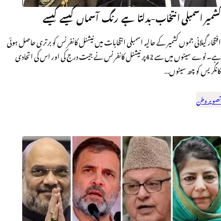
کشمیر اسمبلی انتخاب-بدلتا ہے رنگ آسماں کیسے کیسے
افتخار گیلانی جموں کشمیر کے حالیہ اسمبلی انتخابات میں نیشنل کانفرنس کو برتری حاصل ہوئی
ہے۔ نوے سیٹوں میں سے 42پر نیشنل کانفرنس نے جیت درج کی اور اس کی اتحادی
کانگریس کو چھ سیٹوں…
تصویر وطن