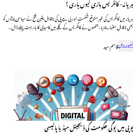
ہریانہ- کانگریس بازی کیوں ہاری ؟
ہریانہ میں کانگریس کی غیر متوقع شکست اور بی جے پی کی ناقابل یقین فتح نے سیاسی پنڈتوں کو
بھی ناقابل اعتبار بنادیا ،جنھوں نے کانگریس کے گلے میں کامیابی کا ہار بہت پہلے ڈال…
تصویر وطن
قاسم سید
یوپی میں یوگی حکومت کی ڈیجیٹل میڈیا پالیسی