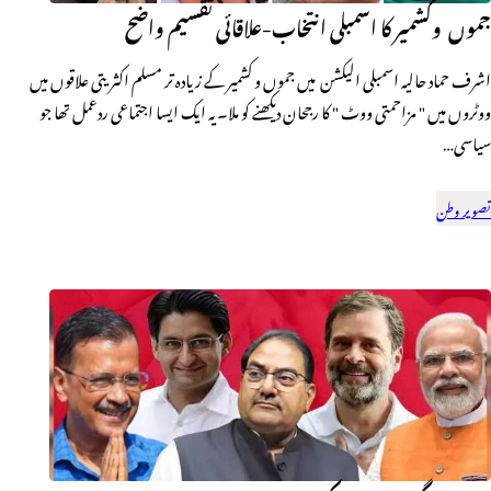
جموں وکشمیر کا اسمبلی انتخاب-علاقائی تقسیم واضح
اشرف حماد حالیہ اسمبلی الیکشن میں جموں و کشمیر کے زیادہ تر مسلم اکثریتی علاقوں میں
ووٹروں میں " مزاحمتی ووٹ " کا رجحان دیکھنے کو ملا۔ یہ ایک ایسا اجتماعی ردعمل تھا جو
سیاسی…
تصویر وطن