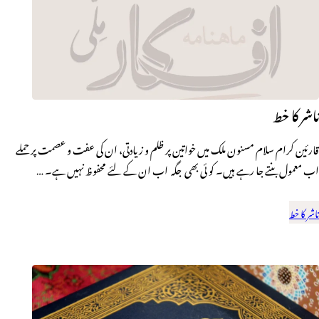
ناشر کا خط
قارئین کرام سلام مسنون ملک میں خواتین پر ظلم و زیادتی، ان کی عفت و عصمت پر حملے
اب معمول بنتے جا رہے ہیں۔ کو ئی بھی جگہ اب ان کے لئے محفوظ نہیں ہے۔ …
ناشر کا خط