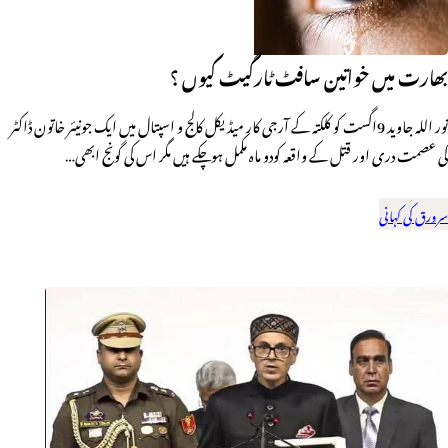
بھارت میں خواتین سافٹ ٹارگیٹ کیوں ؟
نور اللہ جاوید 9اگست کو کلکتہ کے آرجی کار میڈیکل کالج و اسپتال میں ایک جونیئر خاتون ڈاکٹر
کی عصمت دری اور قتل کے واقعہ کودو ماہ مکمل ہوچکے ہیں مگر اس کی گونج ابھی…
سرورق کی کہانی