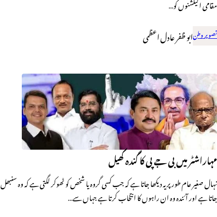
مقامی الیکشنوں کو…
تصویر وطن
ابو ظفر عادل اعظمی
مہاراشٹر میں بی جے پی کا گندہ کھیل
نہال صغیر عام طور پر یہ دیکھا جاتا ہے کہ جب کسی گروہ یا شخص کو ٹھوکر لگتی ہے کہ وہ سنبھل
جاتا ہے اور آئندہ وہ ان راہوں کا انتخاب کرتا ہے جہاں سے…