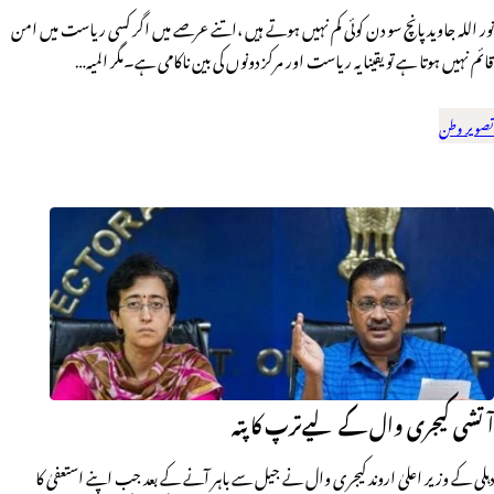
نور اللہ جاوید پانچ سو دن کوئی کم نہیں ہوتے ہیں ،اتنے عرصے میں اگر کسی ریاست میں امن
قائم نہیں ہوتا ہے تو یقینا یہ ریاست اور مرکز دونوں کی بین ناکامی ہے۔مگر المیہ…
تصویر وطن
آتشی کیجری وال کے لیےترپ کا پتہ
دہلی کے وزیر اعلیٰ اروند کیجری وال نے جیل سے باہر آنے کے بعد جب اپنے استعفیٰ کا