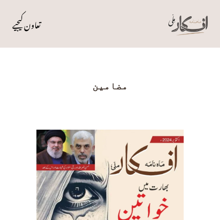
تعاون کیجیے
مضامین