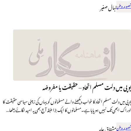
تصویر وطن
نہال صغیر
یوپی میں دلت مسلم اتحاد – حقیقت یا مفروضہ
یو پی میں دلت مسلم اتحاد کا خواب دیکھنے والے مسلمانوں کو یہاں کی زمینی سیاسی حقیقت کا
ادراک ابھی تک نہیں ہو پایا ہے۔مسلمانوں کا ایک بڑا طبقہ آج بھی یہ امید لگائے بیٹھا…
تصویر وطن
مشتاق عامر