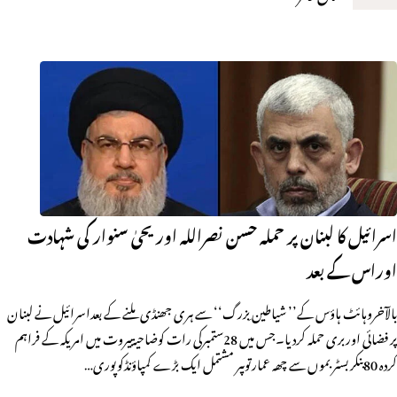
اسرائیل کا لبنان پر حملہ حسن نصراللہ اوریحیٰ سنوار کی شہادت
اوراس کے بعد
بالآخروہائٹ ہاؤس کے’’ شیاطین ِبزرگ‘‘ سے ہری جھنڈی ملنے کے بعداسرائیل نے لبنان
پر فضائی اوربری حملہ کردیا۔جس میں 28ستمبرکی رات کوضاحیۃبیروت میں امریکہ کے فراہم
کردہ 80بنکربسٹربموں سے چھہ عمارتوںپر مشتمل ایک بڑے کمپاؤنڈکوپوری…