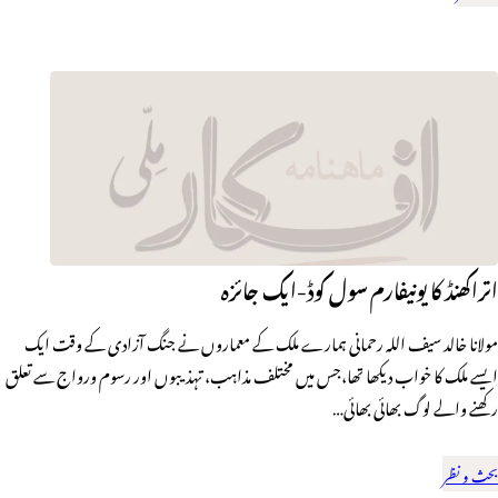
اتراکھنڈ کا یونیفارم سول کوڈ-ایک جائزہ
مولانا خالد سیف اللہ رحمانی ہمارے ملک کے معماروں نے جنگ آزادی کے وقت ایک
ایسے ملک کا خواب دیکھا تھا،جس میں مختلف مذاہب، تہذیبوں اور رسوم ورواج سے تعلق
رکھنے والے لوگ بھائی بھائی…
بحث و نظر