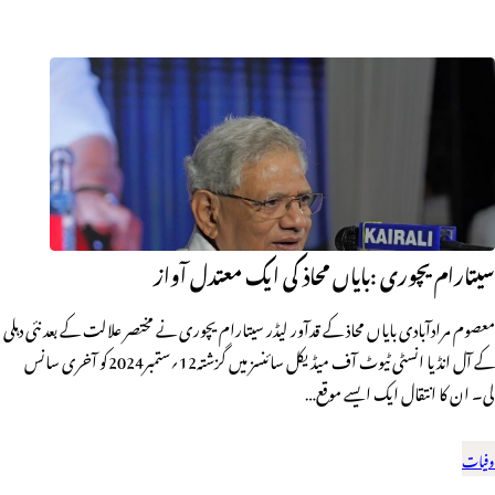
سیتارام یچوری :بایاں محاذ کی ایک معتدل آواز
معصوم مرادآبادی بایاں محاذ کے قدآور لیڈر سیتارام یچوری نے مختصر علالت کے بعد نئی دہلی
کے آل انڈیا انسٹی ٹیوٹ آف میڈیکل سائنسز میں گزشتہ12؍ستمبر2024کو آخری سانس
لی۔ ان کا انتقال ایک ایسے موقع…
وفیات