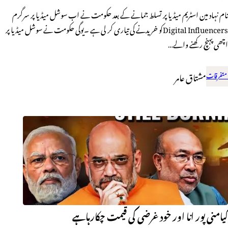
نام نہاد مین اسٹریم میڈیا پر تسلط جمانے کے بعد حکومت نے اب سوشل میڈیا پر سرگرم
Digital Influencersکو خریدنے کی تیاری کر لی ہے ۔یوگی حکومت نے سوشل میڈیا پر
اچھی پہنچ رکھنے والے…
متفرقات
مشتاق عامر
کیامنی پور انا اور خودغرضی کی قیمت چکارہاہے