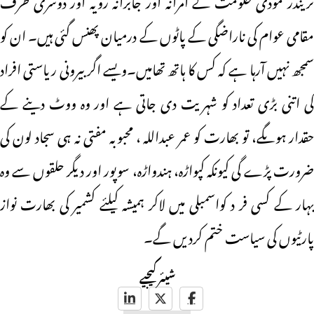
مقامی عوام کی ناراضگی کے پاٹوں کے درمیان پھنس گئی ہیں۔ ان کو
سمجھ نہیں آرہا ہے کہ کس کا ہاتھ تھامیں۔ویسے اگر بیرونی ریاستی افراد
کی اتنی بڑی تعداد کو شہریت دی جاتی ہے اور وہ ووٹ دینے کے
حقدار ہوںگے، تو بھارت کو عمر عبداللہ ، محبوبہ مفتی نہ ہی سجاد لون کی
ضرورت پڑے گی کیونکہ کپواڑہ، ہندواڑہ، سوپور اور دیگر حلقوں سے وہ
بہار کے کسی فر د کواسمبلی میں لاکر ہمیشہ کیلئے کشمیر کی بھارت نواز
پارٹیوں کی سیاست ختم کردیں گے۔
شیئر کیجیے