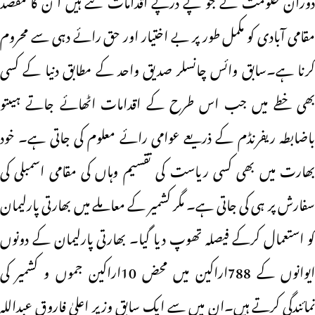
مقامی آبادی کو مکمل طور پر بے اختیار اور حق رائے دہی سے محروم
کرنا ہے۔سابق وائس چانسلر صدیق واحد کے مطابق دنیا کے کسی
بھی خطے میں جب اس طرح کے اقدامات اٹھائے جاتے ہیںتو
باضابطہ ریفرنڈم کے ذریعے عوامی رائے معلوم کی جاتی ہے۔ خود
بھارت میں بھی کسی ریاست کی تقسیم وہاں کی مقامی اسمبلی کی
سفارش پر ہی کی جاتی ہے۔ مگر کشمیر کے معاملے میں بھارتی پارلیمان
کو استعمال کرکے فیصلہ تھوپ دیا گیا۔ بھارتی پارلیمان کے دونوں
ایوانوں کے 788اراکین میں محض 10اراکین جموں و کشمیر کی
نمائندگی کرتے ہیں۔ان میں سے ایک سابق وزیر اعلیٰ فاروق عبداللہ