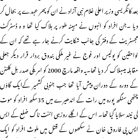
بعد کانگریسی وزیر اعلیٰ غلام نبی آزاد نے ان کوپھر عہدے پر بحال کر
دیا ۔جن افراد کو انہوں نے مبینہ طور پر ہلاک کیا تھا و ہ ڈسٹرکٹ
مجسٹریٹ کے دفتر کی جانب شکایت کرنے جار ہے تھے کہ ان کے
لواحقین کو پولیس اور فوج نے غیر ملکی بندوق بردار قرار دیکر جعلی
مقابلہ میںہلاک کر دیا تھا۔یہ واقعہ مارچ 2000 کو امریکی صدر بل کلنٹن
کے دورہ کے دوران پیش آیا تھا جب جنوبی کشمیر کےایک گاوٗں
چٹھی سنگھ پورہ میں رات کے اندھیرے میں 35سکھ افراد کو موت
کی نیند سلایا گیا تھا۔ اس کے اگلے روزہی اننت ناگ ضلع کے ایس
ایس پی فاروق خان نے سکھوں کے قتل میں ملوث افراد کو ایک