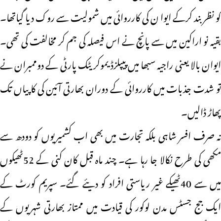
کو نظر بند کرکے ایوا ن کی کارروائی میں شمولیت سے روک دیا گیاتھا۔
بقیہ نو اراکین میں سے پانچ نے اس فیصلہ کی جم کر مخالفت کی تھی۔
ایوان بالا یعنی راجیہ سبھا میں پیپلزڈیموکریٹک پارٹی کے دوممبران نے
تو شدت جذبات میں کارروائی کے دوران بھارتی آئین کی کاپیاں تک
پھاڑ ڈالیں۔
نہ صرف افسر شاہی بلکہ تجارت میں بھی اب کشمیریوں کو دودھ سے
مکھی کی طرح نکالا جا رہا ہے۔ چند ماہ قبل کان کنی کے 52ٹھیکوں
میں سے 40ٹھیکے غیر ریاستی افراد کو دیئے گئے۔ سپریم کورٹ کے
ایک جج جسٹس مدن لوکور کی قیادت میں ممتاز بھارتی شہریوں کے