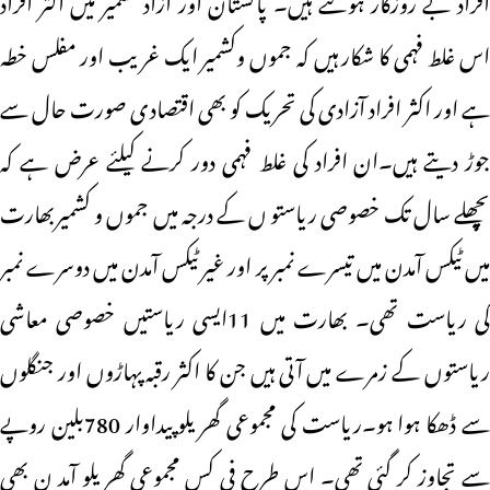
اس غلط فہمی کا شکار ہیں کہ جموں وکشمیر ایک غریب اور مفلس خطہ
ہے اور اکثر افراد آزادی کی تحریک کو بھی اقتصادی صورت حال سے
جوڑ دیتے ہیں۔ان افراد کی غلط فہمی دور کرنے کیلئے عرض ہے کہ
پچھلے سال تک خصوصی ریاستو ں کے درجہ میں جموں و کشمیربھارت
میں ٹیکس آمدن میں تیسرے نمبر پر اور غیر ٹیکس آمدن میں دوسرے نمبر
کی ریاست تھی۔ بھارت میں 11ایسی ریاستیں خصوصی معاشی
ریاستوں کے زمرے میں آتی ہیں جن کا اکثر رقبہ پہاڑوں اور جنگلوں
سے ڈھکا ہوا ہو۔ریاست کی مجموعی گھریلو پیداوار 780بلین روپے
سے تجاوز کر گئی تھی۔ اس طرح فی کس مجموعی گھریلو آمد ن بھی