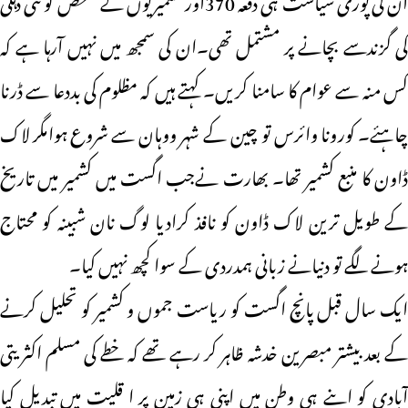
کی گزندسے بچانے پر مشتمل تھی۔ان کی سمجھ میں نہیں آرہا ہے کہ
کس منہ سے عوام کا سامنا کریں۔ کہتے ہیں کہ مظلوم کی بددعا سے ڈرنا
چاہئے۔ کورونا وائرس تو چین کے شہر ووہان سے شروع ہوامگر لاک
ڈاون کا منبع کشمیر تھا۔ بھارت نےجب اگست میں کشمیر میں تاریخ
کے طویل ترین لاک ڈاون کو نافذ کرادیا لوگ نان شبینہ کو محتاج
ہونے لگے تو دنیانے زبانی ہمدردی کے سوا کچھ نہیں کیا۔
ایک سال قبل پانچ اگست کو ریاست جموں و کشمیر کو تحلیل کرنے
کے بعد بیشتر مبصرین خدشہ ظاہر کر رہے تھے کہ خطے کی مسلم اکثریتی
آبادی کو اپنے ہی وطن میں اپنی ہی زمین پر ا قلیت میں تبدیل کیا