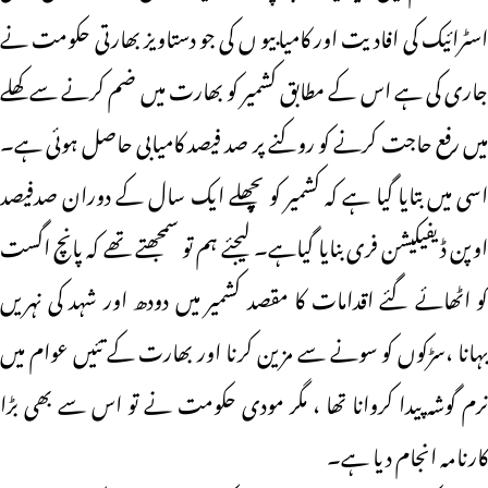
اسٹرائیک کی افادیت اور کامیابیو ں کی جو دستاویز بھارتی حکومت نے
جاری کی ہے اس کے مطابق کشمیر کو بھارت میں ضم کرنے سے کھلے
میں رفع حاجت کرنے کو روکنے پر صد فیصد کامیابی حاصل ہوئی ہے۔
اسی میں بتایا گیا ہے کہ کشمیر کو پچھلے ایک سال کے دوران صدفیصد
اوپن ڈیفیکیشن فری بنایا گیاہے۔ لیجئے ہم تو سمجھتے تھے کہ پانچ اگست
کو اٹھائے گئے اقدامات کا مقصد کشمیر میں دودھ اور شہد کی نہریں
بہانا ،سڑکوں کو سونے سے مزین کرنا اور بھارت کے تئیں عوام میں
نرم گوشہ پیدا کروانا تھا ، مگر مودی حکومت نے تو اس سے بھی بڑا
کارنامہ انجام دیا ہے۔