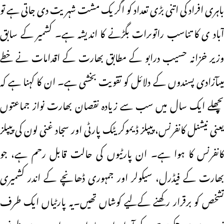
باہری افراد کی اتنی بڑی تعداد کو اگر یک مشت شہریت دی جاتی ہے تو
آباد ی کا تناسب راتوںرات بگڑنے کا اندیشہ ہے۔ کشمیر کے سابق
وزیر خزانہ حسیب درابو کے مطابق بھارت کے اقدامات نے خطے
میںآزادی پسندوں کے دلائل کو تقویت بخشی ہے۔ ان کا کہنا ہے کہ
پچھلے ایک سال میں سب سے زیادہ نقصان بھارت نواز جماعتوں
یعنی نیشنل کانفرنس، پیپلز ڈیموکریٹک پارٹی اور سجاد غنی لون کی پیپلز
کانفرنس کا ہوا ہے۔ ان پارٹیوں کی حالت قابل رحم ہے، جو
بھارت کے فیڈرل، سیکولر اور جمہوری ڈھانچے کے اندر کشمیری
تشخص کو برقرار رکھنے کےلیے کوشاں تھیں۔یہ پارٹیاں ایک طرف
نریندر مودی حکومت کے آمرانہ اور جابرانہ رویہ اور دوسری طرف