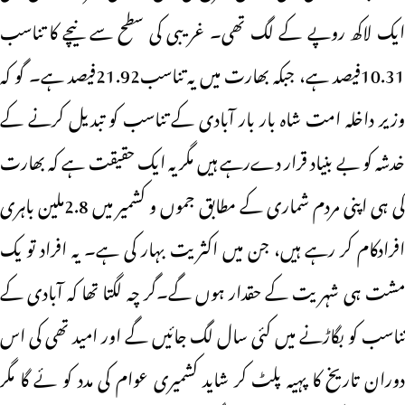
ایک لاکھ روپے کے لگ تھی۔ غریبی کی سطح سے نیچے کا تناسب
10.31فیصد ہے، جبکہ بھارت میں یہ تناسب21.92فیصد ہے۔ گو کہ
وزیر داخلہ امت شاہ بار بار آبادی کے تناسب کو تبدیل کرنے کے
خدشہ کو بے بنیاد قرار دےرہے ہیں مگر یہ ایک حقیقت ہے کہ بھارت
کی ہی اپنی مردم شماری کے مطابق جموں و کشمیر میں 2.8ملین باہری
افرادکام کر رہے ہیں، جن میں اکثریت بہار کی ہے۔ یہ افراد تو یک
مشت ہی شہریت کے حقدار ہوں گے۔گر چہ لگتا تھا کہ آبادی کے
تناسب کو بگاڑنے میں کئی سال لگ جائیں گے اور امید تھی کی اس
دوران تاریخ کا پہیہ پلٹ کر شاید کشمیری عوام کی مدد کو ئے گا مگر