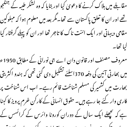
مقابلے میں ہلاک کرنے کا دعویٰ کیا اور بتایا کہ وہ لشکر طیبہ کے جنگجو
تھے اور ان کا تعلق پاکستان سے تھا۔مگر بعد میں معلوم ہوا کہ مہلوکین
مقامی دیہاتی اور ایک اننت ناگ کا تاجر تھا اور ان کو پہلے گرفتار کیا
گیا تھا۔
معروف مصنف اور قانون دان اے جی نورانی کے مطابق 1950ء
میں بھارتی آئین کی دفعہ 370اسلئے تشکیل دی گئی تھی کہ ہندو اکثریتی
بھارت میں کشمیر کی مسلم شناخت قائم رہے۔ اب اس شناخت پر
کاری وار کئے جا رہے ہیں۔ حقوق انسانی کے کارکن خرم پرویز کا کہنا
ہے کہ پچھلے ایک سال کے دوران کورونا وائرس کے کرائسس کے
دوران حکومت نے جو پے درپے اقدامات کئے ہیں ا ن کا مقصد