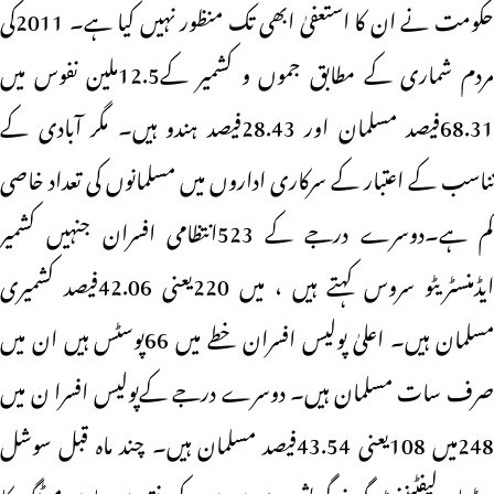
حکومت نے ان کا استعفیٰ ابھی تک منظور نہیں کیا ہے۔ 2011کی
مردم شماری کے مطابق جموں و کشمیر کے12.5ملین نفوس میں
68.31فیصد مسلمان اور 28.43فیصد ہندو ہیں۔ مگر آبادی کے
تناسب کے اعتبار کے سرکاری اداروں میں مسلمانوں کی تعداد خاصی
کم ہے۔دوسرے درجے کے 523انتظامی افسران جنہیں کشمیر
ایڈمنسٹریٹو سروس کہتے ہیں ، میں 220یعنی 42.06فیصد کشمیری
مسلمان ہیں۔ اعلیٰ پولیس افسران خطے میں 66پوسٹس ہیں ان میں
صرف سات مسلمان ہیں۔ دوسرے درجے کےپولیس افسرا ن میں
248میں 108یعنی 43.54فیصد مسلمان ہیں۔ چند ماہ قبل سوشل
میڈیا پر لیفٹیننٹ گورنر گریش چندرمورمو کے دفتر سے جاری میٹنگ کا