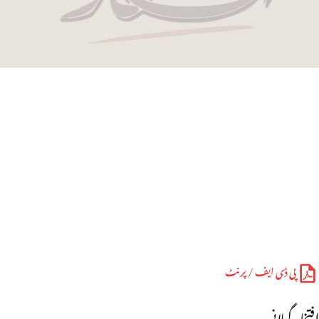
پی ڈی ایف / پرنٹ
افتخار گیلانی