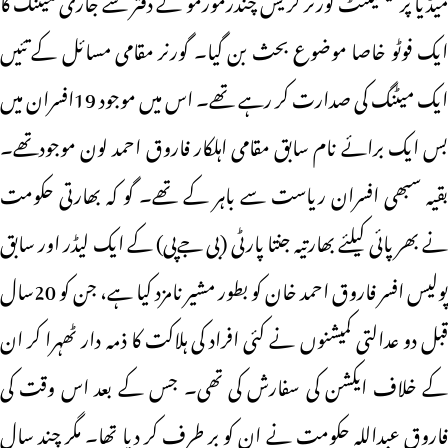
ایک فوٹو خاصا موضوع بحث بن گیا۔ گورنر مقامی مسائل کے تئیں
ایک میٹنگ کی صدارت کر رہے تھے۔ اس میں موجود 19افسران میں
بس ایک برائے نام سابق مقامی اہلکار فاروق احمد لون موجودتھے۔
بقیہ سبھی افسران ریاست سے باہر کے تھے۔ گو کہ بھارتی حکومت
نے بھر پائی کیلئے بھارتیہ جنتا پارٹی (بی جےپی) کے ایک لیڈر اور سابق
پولیس افسر فاروق احمد خان کو بطور مشیر نامزد کیا ہے، جن کو 20سال
قبل دو عدالتی کمیشنوں نے کئی افراد کی ہلاکت کا ذمہ دار ٹھہرا کر ان
کے خلاف ایکشن کی سفارش کی تھی۔ جس کے بعد اس وقت کی
فاروق عبداللہ حکومت نے ان کو بر طرف کر دیا تھا۔ مگر چند سال