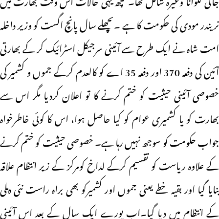
نریندر مودی کی حکومت کا ہے ۔پچھلے سال پانچ اگست کو وزیر داخلہ
امت شاہ نے ایک طرح سے آئینی سرجیکل اسٹرائیک کر کے بھارتی
آئین کی دفعہ 370 اور دفعہ 35 اے کو کالعدم کرکے جموں و کشمیر کی
خصوصی آئینی حیثیت کو ختم کرنے کا تو اعلان کردیا مگر اس سے
بھارت کو یا کشمیری عوام کو کیا حاصل ہوا، اس کا کوئی خاطرخواہ
جواب حکومت کو سوجھ نہیں رہا ہے۔ خصوصی حیثیت کو ختم کرنے
کے علاوہ ریاست کو تقسیم کرکے لداخ کومرکز کے زیر انتظام علاقہ
بنایا گیا اور بقیہ خطے یعنی جموں اور کشمیرکو بھی براہ راست نئی دہلی
کے انتظام میں دیا گیا۔اب پورے ایک سال کے بعد اس آئینی