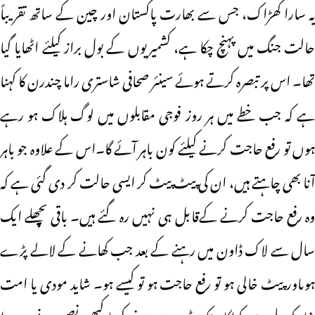
یہ سارا کھڑاک، جس سے بھارت پاکستان اور چین کے ساتھ تقریباً
حالت جنگ میں پہنچ چکا ہے، کشمیریوں کے بول براز کیلئے اٹھایا گیا
تھا۔ اس پر تبصرہ کرتے ہوئے سینئر صحافی شاستری راما چندرن کا کہنا
ہے کہ جب خطے میں ہر روز فوجی مقابلوں میں لوگ ہلاک ہو رہے
ہوں تو رفع حاجت کرنے کیلئے کون باہر آئے گا۔اس کے علاوہ جو باہر
آنا بھی چاہتے ہیں، ان کی پیٹ پیٹ کر ایسی حالت کر دی گئی ہے کہ
وہ رفع حاجت کرنے کےقابل ہی نہیں رہ گئے ہیں۔ باقی پچھلے ایک
سال سے لاک ڈاون میں رہنے کے بعد جب کھانے کے لالے پڑے
ہوںاور پیٹ خالی ہو تو رفع حاجت ہو تو کیسے ہو۔ شاید مودی یا امت
شاہ کو دہلی سے کولکاتہ تک ٹرین میں سفر کرنا کبھی نصیب نہیں ہوا