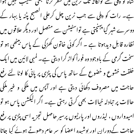
ہے۔ رات کو دہلی سے جب ٹرین چل کرعلی الصبح پٹنہ یا بہار کے
دوسرے شہر گیا پہنچتی ہے تواسٹیشن سے متصل اور دیگر علاقوں میں
نظارہ قابل دیدہوتا ہے ۔ اگر کوئی خاتون کھڑکی کے پاس بیٹھی ہو تو
سخت گرمی کے باوجود وہ فوراً کواڑ گرا دیتی ہے۔ لمبی لائین میں ایک
خلقت خشوع و خضوع کے ساتھ پاس کی پٹڑی پر پانی کا لوٹا لئے رفع
حاجت میں مصروف دکھائی دیتی ہے اور آپس میں ملکی و غیر ملکی
حالات پر تبادلہ خیالات بھی کرتی رہتی ہے۔ اگر الیکشن پاس ہو تو
امیدواروں ، لیڈروں اور پارٹیوں پرسیر حاصل تجزیہ اسی پٹڑی پر رفع
حاجت کےدوران اور پوشیدہ اعضا کو سر عام دھوتے ہوئے کیا جاتا