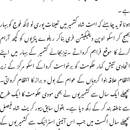
ہے ۔
ہونا تو یہ چاہئے کہ امت شاہ کشمیر میں تعینات پوری نو لاکھ فوج کو بہار
بھیج کر اسکو اوپن دیفیکیشن فری بناکر ریلوے پٹڑیوں کو کچھ آرام
کرنے کا موقع فراہم کرواتے ۔نیزبجائے کشمیر کے بہار میں اپنے
اتحادی نتیش کمار حکومت کو برخواست کرواکے اسکو مرکز کے زیر
انتظام علاقہ بنوا کروہاں کے عوام کے بول و براز کا انتظام کرواتی۔
پچھلے ایک سال سے کشمیریوں نے بھی مودی حکومت کا ایک طرح
سے ناطقہ بند کر کے رکھ دیا ہے۔ بقول سابق بیور کریٹ شاہ فیصل
پچھلے سال اگست میں جب اس آئینی اسٹرائیک سے کشمیر یوں کے