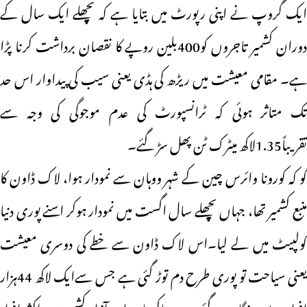
ایک گروپ نے اپنی رپورٹ میں بتایا ہے کہ پچھلے ایک سال کے
دوران کشمیر تاجروں کو400بلین روپے کا نقصان برداشت کرنا پڑا
ہے۔ مقامی معیشت میں ریڑھ کی ہڈی یعنی سیب کی پیداوار اس حد
تک متاثر ہوئی کہ ٹرانسپورٹ کی عدم موجوگی کی وجہ سے
تقریباً1.35لاکھ میٹرک ٹن پھل سڑ گئے۔
گو کہ کورونا وائرس چین کے شہر ووہان سے نمودار ہوا، لاک ڈاون کا
منبع کشمیر تھا، جہاں پچھلے سال اگست میں نمودار ہوکر اسنے پوری دنیا
کولپیٹ میں لے لیا۔اس لاک ڈاون سے خطے کی دوسری معیشت
یعنی سیاحت تو پوری طرح دم توڑ گئی ہے جس سےایک لاکھ 44ہزار
افراد بے روزگار ہوگئے ہیں۔ پاکستان اور آزاد کشمیر میں اکثر افراد