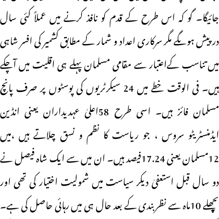
جائیگا۔ گو کہ اس طرح کے قدم کو نافذ کرنے میں عملاً کئی سال
درپیش ہوںگے مگر سرکاری اعداد و شمار کے مطابق کشمیر کی افسر شاہی
میں تناسب کےاعتبار سے مقامی مسلمان پہلے ہی اقلیت میں آچکے
ہیں۔ فی الوقت خطے میں 24 سیکرٹریوں کی پوسٹوں پر صرف پانچ
مسلمان فائز ہیں۔ اسی طرح 58اعلیٰ عہدیداران یعنی انڈین
ایڈمنسٹریٹو سروس ، جو ریاست کا نظم و نسق چلاتے ہیں ،میں
12مسلمان یعنی 17.24فیصد ہیں۔ ان میں سے ایک شاہ فیصل نے
دو سال قبل استعفیٰ دیکر سیاست میں شمولیت اختیار کی تھی اور
پچھلے 10ماہ سے نظربندی کے بعد حال ہی میں رہائی حاصل کی ہے۔