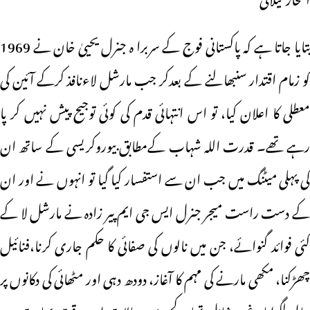
بتایا جاتا ہے کہ پاکستانی فوج کے سربرا ہ جنرل یحییٰ خان نے 1969
کو زمام اقتدار سنبھالنے کے بعدکر جب مارشل لاءنافذ کرکے آئین کی
معطلی کا اعلان کیا، تو اس انتہائی قدم کی کوئی توجیح پیش نہیں کر پا
رہے تھے۔ قدرت اللہ شہاب کےمطابق بیوروکریسی کے ساتھ ان
کی پہلی میٹنگ میں جب ان سے استفسار کیا گیا تو انہوں نے اور ان
کے دست راست میجر جنرل ایس جی ایم پیر زادہ نے مارشل لا کے
کئی فوائد گنوائے، جن میں نالوں کی صفائی کا حکم جاری کرنا،فنائیل
چھڑکنا، مکھی مارنے کی مہم کا آغاز، دودھ دہی اور مٹھائی کی دکانوں پر
جالی لگوانا وغیرہ شامل تھا۔ کچھ یہی حالات اس وقت بھارت میں