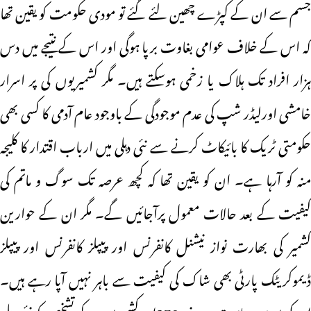
جسم سے ان کے کپڑے چھین لئے گئے تو مودی حکومت کو یقین تھا
کہ اس کے خلاف عوامی بغاوت برپا ہوگی اور اس کے نتیجے میں دس
ہزار افراد تک ہلاک یا زخمی ہوسکتے ہیں۔ مگر کشمیریوں کی پر اسرار
خامشی اورلیڈر شپ کی عدم موجودگی کے باوجود عام آدمی کا کسی بھی
حکومتی ٹریک کا بائیکاٹ کرنے سے نئی دہلی میں ارباب اقتدار کا کلیجہ
منہ کو آرہا ہے۔ ان کو یقین تھا کہ کچھ عرصہ تک سوگ و ماتم کی
کیفیت کے بعد حالات معمول پرآجائیں گے۔ مگر ان کے حوارین
کشمیر کی بھارت نواز نیشنل کانفرنس اور پیپلز کانفرنس اور پیپلز
ڈیموکریٹک پارٹی بھی شاک کی کیفیت سے باہر نہیں آپا رہے ہیں۔
ان کی پوری سیاست ہی دفعہ 370اور کشمیریوں کے تشخص کو نئی دہلی