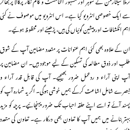
نرملا سیتارمن کے شوہر اور مشہور اکنامسٹ و کالم نگار پرکالا پربھاکر
سے ایک خصوصی انٹرویو کیا ہے۔ اس انٹرویو میں موصوف نے کئی
اہم انکشافات اور پیشین گوئیاں کی ہیں، پڑھیئے اور محظوظ ہوئیے۔
ان کے علاوہ بھی کئی اہم عنوانات پر متعدد مضامین آپ کے شوق
طلب اور ذوق مطالعہ کی تسکین کے لیے موجود ہیں۔ ان مضامین پر
آپ اپنی آراء و ردعمل ضرور بھیجیے۔ آپ کی قابل قدر آراء و
تبصرے شامل اشاعت کرکے ہمیں خوشی ہوگی۔ اگر یہ شمارہ آپ کو
پسند آئے تو اسے اپنے حلقہ احباب تک ضرور پہنچائیے۔ پرچہ کو مزید
بہتر بنانے میں ہمیں آپ کا تعاون بھی درکار ہے۔ تعاون کی متعدد