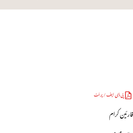
پی ڈی ایف / پرنٹ
قارئین کرام