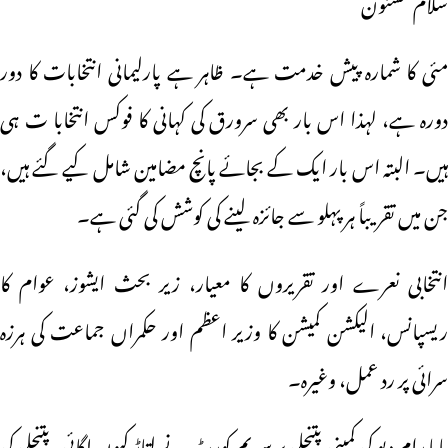
سلام مسنون
مئی کا شمارہ پیش خدمت ہے۔ ظاہر ہے پارلیمانی انتخابات کا دور
دورہ ہے، لہذا اس بار بھی سرورق کی کہانی کا فوکس انتخابا ت ہی
ہیں۔ البتہ اس بار ایک کے بجائے پانچ مضامین شامل کیے گئے ہیں،
جن میں تقریباً ہر پہلو سے جائزہ لینے کی کوشش کی گئی ہے۔
انتخابی نعرے اور تقریروں کا معیار، زیر بحث ایشوز، عوام کا
ریسپانس، الیکشن کمیشن کا وزیر اعظم اور حکمراں جماعت کی ہرزہ
سرائی پر رد عمل، وغیرہ۔
بابا رام دیو کی کمپنی پتنجلی پر سپریم کورٹ نے لتاڑ کیوں لگائی، پتنجلی کی