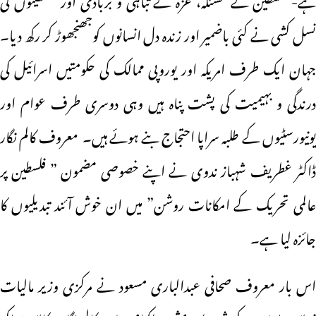
نسل کشی نے کئی باضمیر اور زندہ دل انسانوں کوجھنجھوڑ کر رکھ دیا۔
جہان ایک طرف امریکہ اور یوروپی ممالک کی حکومتیں اسرائیل کی
درندگی و بہیمیت کی پشت پناہ ہیں وہی دوسری طرف عوام اور
یونیورسٹیوں کے طلبہ سراپا احتجاج بنے ہوئے ہیں۔ معروف کالم نگار
ڈاکٹر غطریف شہباز ندوی نے اپنے خصوصی مضمون ” فلسطین پر
عالمی تحریک کے امکانات روشن” میں ان خوش آئند تبدیلیوں کا
جائزہ لیا ہے۔
اس بار معروف صحافی عبدالباری مسعود نے مرکزی وزیر مالیات