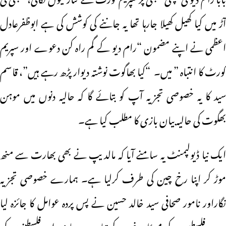
آڑ میں کیا کھیل کھیلا جارہا تھا یہ جاننے کی کوشش کی ہے ابوظفرعادل
اعظمی نے اپنے مضمون “رام دیو کے گم راہ کن دعوے اور سپریم
کورٹ کا انتباہ ” میں۔ “کیا بھاگوت نوشتہ دیوار پڑھ رہے ہیں”، قاسم
سید کا یہ خصوصی تجزیہ آپ کو بتائے گا کہ حالیہ دنوں میں موہن
بھگوت کی حالیہ بیان بازی کا مطلب کیا ہے۔
ایک نیا ڈیولپمنٹ یہ سامنے آیا کہ مالدیپ نے بھی بھارت سے منھ
موڑ کر اپنا رخ چین کی طرف کرلیا ہے۔ ہمارے خصوصی تجزیہ
نگاراور نامور صحافی سید خالد حسین نے پس پردہ عوامل کا جائزہ لیا
ہے- فلسطین کے مسئلہ، غزہ کے تباہی و بربادی اور فلسطینوں کی