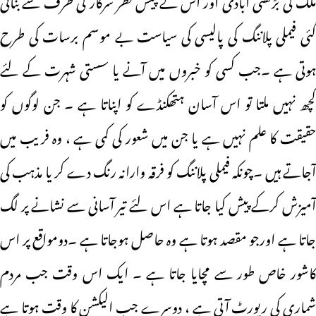
گئی فیملی پلاننگ کی پالیسی کی سیاست بے موسم برسات کی طرح
ہوتی ہے ۔جب کسی کو خبروں میں آنے یا سستی شہرت کے لئے
کچھ نہیں ملتا تو اس آسان ہتھکنڈے کو اپناتا ہے ۔ جن لوگوں کو
حقیقت کا علم نہیں ہے یا جن میں شعور کی کمی ہے ، وہ فریب میں
آجاتے ہیں ۔چونکہ فیملی پلاننگ کو فرقہ وارانہ رنگ دے کر یا مذہب کی
آمیزش کرکے پیش کیا جاتا ہے اس لئے تیر آسانی سے نشانے پر لگ
جاتا ہے اورجو مقصد ہوتا ہے وہ حاصل ہوجاتا ہے ۔دومواقع پر اس
کاشور خاص طور سے مچایا جاتا ہے ۔ ایک اس وقت جب مردم
شماری کی رپورٹ آتی ہے ، دوسرے جب الیکشن کا وقت ہوتا ہے