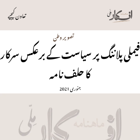
تعاون کیجیے
تصویر وطن
فیملی پلاننگ پر سیاست کے برعکس سرکار
کا حلف نامہ
جنوری 2021