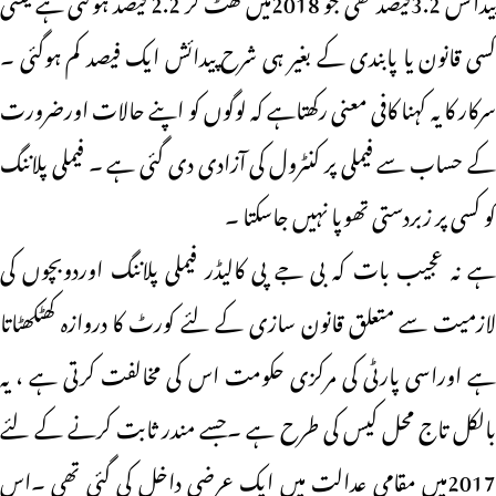
کسی قانون یا پابندی کے بغیر ہی شرح پیدائش ایک فیصد کم ہوگئی ۔
سرکار کا یہ کہنا کافی معنی رکھتاہے کہ لوگوں کو اپنے حالات اورضرورت
کے حساب سے فیملی پر کنٹرول کی آزادی دی گئی ہے ۔ فیملی پلاننگ
کو کسی پر زبردستی تھوپا نہیں جاسکتا ۔
ہے نہ عجیب بات کہ بی جے پی کالیڈر فیملی پلاننگ اوردوبچوں کی
لازمیت سے متعلق قانون سازی کے لئے کورٹ کا دروازہ کھٹکھٹاتا
ہے اوراسی پارٹی کی مرکزی حکومت اس کی مخالفت کرتی ہے ، یہ
بالکل تاج محل کیس کی طرح ہے ۔جسے مندر ثابت کرنے کے لئے
2017میں مقامی عدالت میں ایک عرضی داخل کی گئی تھی ۔اس