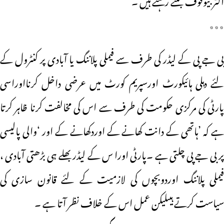
٭٭٭
بی جے پی کے لیڈر کی طرف سے فیملی پلاننگ یا آبادی پر کنٹرول کے
لئے دہلی ہائیکورٹ اورسپریم کورٹ میں عرضی داخل کرنااوراسی
پارٹی کی مرکزی حکومت کی طرف سے اس کی مخالفت کرنا ظاہر کرتا
ہے کہ ’ہاتھی کے دانت کھانے کے اوردکھانے کے اور ‘والی پالیسی
پر بی جے پی چلتی ہے ۔پارٹی اورا س کے لیڈر بھلے ہی بڑھتی آبادی ،
فیملی پلاننگ اوردوبچوں کی لازمیت کے لئے قانون سازی کی
سیاست کرتے ہیںلیکن عمل اس کے خلاف نظر آتا ہے ۔