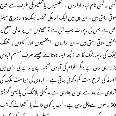
کسی نہ کسی نام نہاد اداروں ، ایجنسیوں یا تنظیموںکی طرف سے شایع
ہوتی رہتی ہیں ۔ان ہی میں ایک امریکی تھنک ٹینک پیو ریسرچ سینٹر
بھی ہے جس کی رپورٹ جب آتی ہے تو مہینوں اس پر عالمی سطح پر
بحثیں ہوتی رہتی ہیں ۔ان اداروں ، ایجنسیوں اورتنظیموں یا تھنک
ٹینک کی رپوررٹنگ کا اندازکچھ ایسا ہوتا ہے جیسے صرف مسلم آبادی
بڑھ رہی رہی ہے دیگر اقوام کی آبادی منجمدہے یا رہے گی ، ان میں
اضافہ کی شرح بہت کم دکھائی جاتی ہے ۔ آبادی کی سیاست ملک کی
آزادی کے بعد سے ہی کی جارہی ہے ۔فیملی پلاننگ کی پالیسی گزشتہ
50 برسوں سےچل رہی ہے ۔اب یہ کون بتائے یا سمجھائے کہ جب
آزادی کے بعد طویل 73برسوں میں مسلم آبادی ملک کی مجموعی