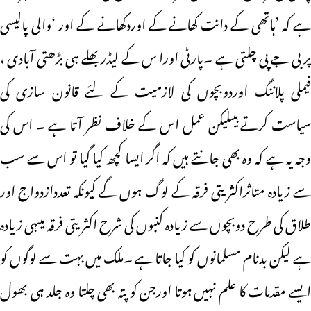
ہے کہ ’ہاتھی کے دانت کھانے کے اوردکھانے کے اور ‘والی پالیسی
پر بی جے پی چلتی ہے ۔پارٹی اورا س کے لیڈر بھلے ہی بڑھتی آبادی ،
فیملی پلاننگ اوردوبچوں کی لازمیت کے لئے قانون سازی کی
سیاست کرتے ہیںلیکن عمل اس کے خلاف نظر آتا ہے ۔ اس کی
وجہ یہ ہے کہ وہ بھی جانتے ہیں کہ اگر ایسا کچھ کیا گیا تو اس سے سب
سے زیادہ متاثراکثریتی فرقہ کے لوگ ہوں گے کیونکہ تعددازدواج اور
طلاق کی طرح دوبچوں سے زیادہ کنبوں کی شرح اکثریتی فرقہ میںہی زیادہ
ہے لیکن بدنام مسلمانوں کو کیا جاتا ہے ۔ملک میں بہت سے لوگوں کو
ایسے مقدمات کا علم نہیں ہوتا اورجن کو پتہ بھی چلتا وہ جلد ہی بھول