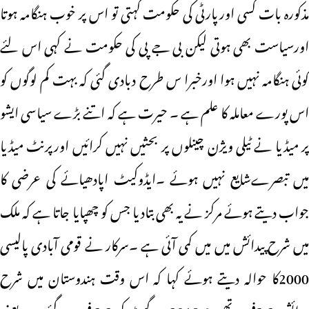
مذکورہ بات کسی اورپارٹی کی حکومت کہتی تو اس پر خوب ہنگامہ ہوتا
اورسیاست بھی ہوتی لیکن بی جے پی کی حکومت نے کہی اس لئے
کوئی ہنگامہ نہیں ہوا اورخبرا س طرح دبادی گئی کہ بہت کم لوگوں کو
اس پورے معاملہ کا علم ہے ۔ حیرت ہے کہ اتنے بڑے سیاسی ایشو
پر میڈیا نے ٹیلی ویژن چینلوں پر بحثیں نہیں کرائیں اورپرنٹ میڈیا
میں تبصرےشایع نہیں ہوئے ۔ایڈوکیٹ اپادھیائے کی عرضی کا
جواب دیتے ہوئے مرکز نے یہ بھی بتادیا جس کو چھپایا جاتا ہے کہ ملک
میں شرح پیدائش میں میں کمی آئی ہے ۔سرکار نے قومی آبادی پالیسی
2000کا حوالہ دیتے ہوئے کہا کہ اس وقت ہندوستان میں شرح
پیدائش 3.2فیصد تھی جو 2018میں گھٹ کر 2.2 فیصد ہوگئی ہے یعنی