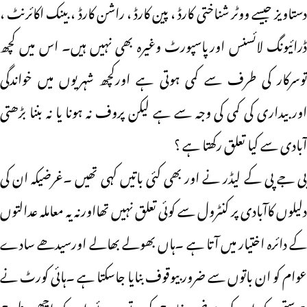
دستاویز جیسے ووٹر شناختی کارڈ ، پین کارڈ ، راشن کارڈ ، بینک اکائرنٹ ،
ڈرائیونگ لائسنس اورپاسپورٹ وغیرہ بھی نہیں ہیں۔ اس میں کچھ
توسرکار کی طرف سے کمی ہوتی ہے اورکچھ شہریوں میں خواندگی
اوربیداری کی کمی کی وجہ سے ہے لیکن پروف نہ ہونا یا نہ بننا بڑھتی
آبادی سے کیا تعلق رکھتا ہے ؟
بی جے پی کے لیڈر نے اور بھی کئی باتیں کہی تھیں ۔غرضیکہ ان کی
دلیلوں کاآبادی پر کنٹرول سے کوئی تعلق نہیں تھااورنہ یہ معاملہ عدالتوں
کے دائرہ اختیار میں آتا ہے ۔ہاں بھولے بھالے اورسیدھے سادے
عوام کو ان باتوں سے ضرور بیوقوف بنایا جاسکتا ہے ۔ہائی کورٹ نے
3 ستمبر کو ان کی عرضی خارج کرتے ہوئے ان کو اچھی طرح