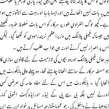
میں یہ بات نہیں اٹھاتے ہیں اورایسا بارہا اوربہت سے ایشوز میں ہوا
ہے۔کچھ لوگ انفرادی طور پر سرکار کو اس بابت خطوظ ضرور لکھتے
ہیں جیساکہ فیملی پلاننگ میں وزیراعظم نریندرمودی کو لکھا گیا، لیکن
اس پر اصرار نہیں کرتے اورنہ ہی جوا ب طلب کرتے ہیں ۔
بہر حال فیملی پلاننگ اوردو بچوں کی لازمیت کے لئے قانون سازی کا
جو مسئلہ سرکار کے سامنے اٹھانا چاہئے تھا، وہ پہلے دہلی ہائیکورٹ میں
اٹھایا گیا ۔ ہائیکورٹ میں اس کے لئے مفاد عامہ کی عرضی کسی
اورنے نہیں بلکہ بی جے پی کے لیڈر اورایڈوکیٹ اشونی کمار
اپادھیائے نے داخل کی ، جو عموما متنازعہ مسائل پر خواہ ان سے ان