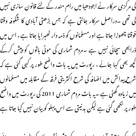
کی مرکزی سرکار نے اجودھیا میں رام مندر کے لئے قانون سازی نہیں
کی تھی ۔دراصل سرکار جانتی ہے کہ جس بڑھتی آبادی کا شگوفہ وقتا
فوقتا چھوڑا جاتا ہے اورمسلمانوں کو ذمہ دار ٹھہرایا جاتا ہے ، اس میں
ذرابھی سچائی نہیں ہے ۔مردم شماری کی موٹی باتوں کو پیش کرکے
کچھ بھی کہا جائے ، رپورٹ میں یہ بات واضح طور پر کہی گئی ہے کہ
شرح پیدائش میں اضافہ کی شرح اکثریتی فرقہ کے مقابلہ میں مسلمانوں
میں زیادہ گھٹی ہے ۔یہ بات مردم شماری 2011 کی رپورٹ میں واضح
طور پر لکھی گئی ہے لیکن بدنیتی سے اس پہلو کو بیان نہیں کیا جاتا ہے
۔
ملک کی بڑھتی آبادی اور اس کے پیش نظر سرکار کی طرف سے بنائی