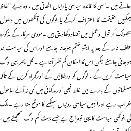
جاتے ہیں ۔اسی کا فائدہ سیاسی پارٹیاں اٹھاتی ہیں ، وہ دبے الفاظ
میںکہیں حقیقت کا اعتراف کرکے یا لوگوں کی آنکھوں میں دھول
جھونک کر قول وعمل میں تضاد دکھادیتی ہیں ۔مودی سرکار کے مذکورہ
حلف نامہ کے بعد یہ ایشو ختم ہوجانا چاہئے اوراس کی سیاست بند
ہوجانی چاہئے لیکن اس کا امکان کم نظر آتا ہے ۔ کل پھر یہی لوگ
سیاست کریں گے ، لوگوں کو ورغلائیں گے اورگمراہ کریں گے تاکہ
مسلمانوں کے بارے میں غلط فہمی اوربدگمانی میں کمی نہ آئے ،ماحول
خراب رہے اورانہیں سیاسی روٹیاں سینکنے کا موقع ملتا رہے ۔ملک
کی انوکھی سیاست کا یہی تومزاج ہے جسے بہت کم لوگ سمجھتے ہیں ،
اکثربیوقوف بنتے رہتے ہیں ۔