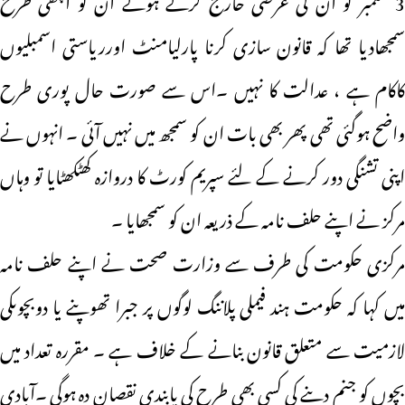
سمجھادیا تھا کہ قانون سازی کرنا پارلیامنٹ اورریاستی اسمبلیوں
کاکام ہے ، عدالت کا نہیں ۔اس سے صورت حال پوری طرح
واضح ہوگئی تھی پھر بھی بات ان کو سمجھ میں نہیں آئی ۔ انہوں نے
اپنی تشنگی دور کرنے کے لئے سپریم کورٹ کا دروازہ کھٹکھٹایا تو وہاں
مرکز نے اپنے حلف نامہ کے ذریعہ ان کو سمجھایا ۔
مرکزی حکومت کی طرف سے وزارت صحت نے اپنے حلف نامہ
میں کہا کہ حکومت ہند فیملی پلاننگ لوگوں پر جبرا تھوپنے یا دوبچوںکی
لازمیت سے متعلق قانون بنانے کے خلاف ہے ۔ مقررہ تعداد میں
بچوں کو جنم دینے کی کسی بھی طرح کی پابندی نقصان دہ ہوگی ۔آبادی