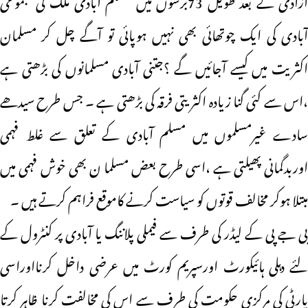
آبادی کی ایک چوتھائی بھی نہیں ہوپائی تو آگے چل کر مسلمان
اکثریت میں کیسے آجائیں گے ؟جتنی آبادی مسلمانوں کی بڑھتی ہے
،اس سے کئی گنا زیادہ اکثریتی فرقہ کی بڑھتی ہے ۔ جس طرح سیدھے
سادے غیرمسلموں میں مسلم آبادی کے تعلق سے غلط فہمی
اوربدگمانی پھیلتی ہے ،اسی طرح بعض مسلما ن بھی خوش فہمی میں
مبتلا ہوکر مخالف قوتوں کو سیاست کرنے کاموقع فراہم کرتے ہیں ۔
بی جے پی کے لیڈر کی طرف سے فیملی پلاننگ یا آبادی پر کنٹرول کے
لئے دہلی ہائیکورٹ اورسپریم کورٹ میں عرضی داخل کرنااوراسی
پارٹی کی مرکزی حکومت کی طرف سے اس کی مخالفت کرنا ظاہر کرتا