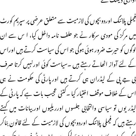
فیملی پلاننگ اوردوبچوں کی لازمیت سے متعلق عرضی پر سپریم کورٹ
میں مرکز کی مودی سرکار نے جو حلف نامہ داخل کیا، ا س سے ان
لوگوں کو حیرت ضرور ہوئی ہوگی جو اس کی سیاست کرتے ہیں اوراس
کے لئے آواز اٹھاتے رہتے ہیں ۔سیاست کوئی اورنہیں کرتا صرف
بی جے پی کے لیڈران ہی کرتے ہیں اورپارٹی کی حکومت نے ہی
اس کے خلاف موقف اختیار کیا ۔کتنی عجیب بات ہے کہ پارٹی کے
لیڈر یوں تو سیاسی وانتخابی جلسوں اورریلیوں اور بیانات میں کہتے
رہتے ہیں کہ فیملی پلاننگ اوردوبچوں کی لازمیت کے لئے قانون بناکر
لوگوں کو اس کا پابند بنانا چاہئے لیکن یہی لیڈر پارٹی فورم یا حکومت