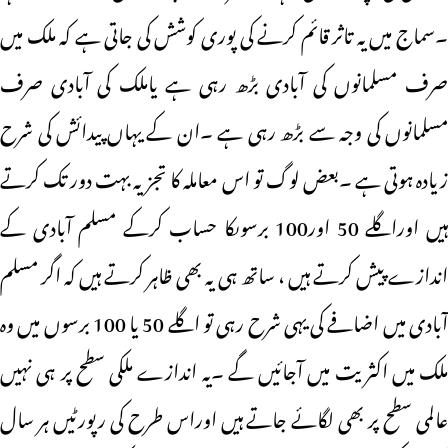
۔سماج میں یہ تاثر قائم کرنے کی پوری کوشش کی جاتی ہے کہ ملک میں
صرف مسلمانوں کی آبادی بڑھ رہی ہے یاملک کی آبادی صرف
مسلمانوں کی وجہ سے بڑھ رہی ہے ۔ان کے یہاں پیدائش کی شرح
زیادہ ہوتی ہے ۔بعض لوگ تو اس معاملہ کا تجزیہ بہت دور تک کرتے
ہیں اوراگلے 50 اور100 برسوںکا حساب کرکے مسلم آبادی کے
اندازے پیش کرتے ہیں ، ساتھ ہی یہ بھی ظاہر کرتے ہیں کہ اگر مسلم
آبادی میں اضافے کی یہی شرح رہی تو اگلے 50 یا 100 برسوں میں وہ
ملک میں اکثریت میں آجائیں گے ۔یہ اندازے ملکی سطح پر ہی نہیں
عالمی سطح پر بھی لگائے جاتے ہیں اوراس طرح کی رپورٹیں ہر سال