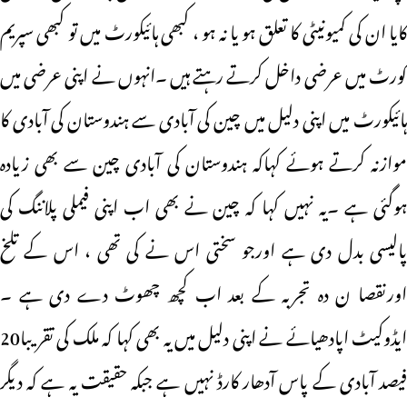
کایا ان کی کمیونیٹی کا تعلق ہو یا نہ ہو ، کبھی ہائیکورٹ میں تو کبھی سپریم
کورٹ میں عرضی داخل کرتے رہتے ہیں ۔انہوں نے اپنی عرضی میں
ہائیکورٹ میں اپنی دلیل میں چین کی آبادی سے ہندوستان کی آبادی کا
موازنہ کرتے ہوئے کہاکہ ہندوستان کی آبادی چین سے بھی زیادہ
ہوگئی ہے ۔یہ نہیں کہا کہ چین نے بھی اب اپنی فیملی پلاننگ کی
پالیسی بدل دی ہے اورجو سختی اس نے کی تھی ، اس کے تلخ
اورنقصا ن دہ تجربہ کے بعد اب کچھ چھوٹ دے دی ہے ۔
ایڈوکیٹ اپادھیائے نے اپنی دلیل میں یہ بھی کہا کہ ملک کی تقریبا20
فیصد آبادی کے پاس آدھار کارڈ نہیں ہے جبکہ حقیقت یہ ہے کہ دیگر