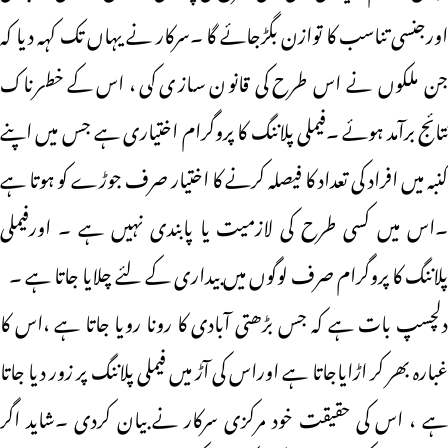
اورجنسی تناسب کا توازن بگڑجائے گا ۔سرکار نے یہاں تک کہہ دیا کہ
جن ملکوں نے اس طرح کی قانون سازی کی ، اس کے خطرناک
نتائج برآمد ہوئے ۔فیملی پلاننگ کا پروگرام اختیاری ہے جس میں اپنے
کنبہ میں افراد کی تعداد کا فیصلہ کرنے کا اختیار صرف جوڑے کو ہوتا ہے
۔اس میں کسی طرح کی لازمیت یا پابندی نہیں ہے ۔ اورفیملی
پلاننگ کا پروگرام صرف لوگوں میں بیداری کے لئے چلایا جاتا ہے ۔
دلچسپ بات ہے کہ جس بڑھتی آبادی کا رونا رویا جاتا ہے ،اس کا
غبارہ بھر کر اڑایاجاتا ہے اوراس کی آڑ میں فیملی پلاننگ پر زور دیا جاتا
ہے ، اس کی حقیقت خود مرکزی سرکار نے بیان کردی ۔شاید اگر