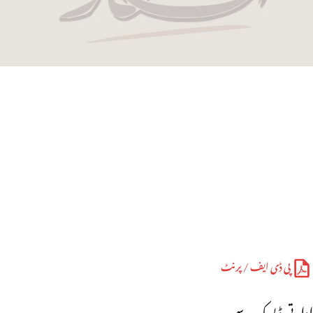
پی ڈی ایف / پرنٹ
ادارتی ڈیسک سے