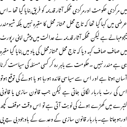
میں مرکزی حکومت اورمرکزی محکمہ آثار قدیمہ کو فریق بنایا گیا تھا ۔اس
عرضی میں کہا گیا تھا کہ تاج محل ممتاز محل کا مقبرہ نہیں بلکہ شیومندر
تیجومہالے ہے لیکن محکمہ آثار قدیمہ نے عدالت میں پیش اپنی رپورٹ
میں صاف صاف کہہ دیا کہ تاج محل ممتازمحل کی یاد میں بنایا گیا مقبرہ
ہی ہے مندر نہیں ۔حکومت سے باہر رہ کر کسی مسئلہ کی سیاست کرنا
آسان ہوتا ہے اور اس سے سیاسی فائدہ ہورہا ہو یا ہونے کی توقع ہوتو
اس کی رٹ باربار لگائی جاتی ہے لیکن جب قانون سازی یا قانونی
کٹہرے میں کھڑے ہونے کی نوبت آتی ہے تو اس وقت موقف کچھ
اورہوجاتا ہے۔باربار قانون سازی کے وعدے کے باوجود بی جے پی