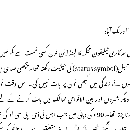
اورنگ آباد
 سرکاری ٹیلیفون محکمہ کا لینڈ لائن فون کسی نعمت سے کم نہیں
کے لئے یہ سٹیٹس سمبل(status symbol) کی حیثیت رکھتا تھ
وں نے زندگی میں کبھی فون پر بات نہیں کی۔ اس وقت فو
دیگر شہروں اور بین الاقوامی ممالک میں بات کرنے کے لئے 
کبھی دنوں انتظار کرنا پڑتا تھا۔ 90ء کی دہائی میں جب ایس ٹی ڈی- پی س
 پر قطاریں لگتی تھیں تاکہ لوگ اپنے متعلقین سے ربط قائم کر