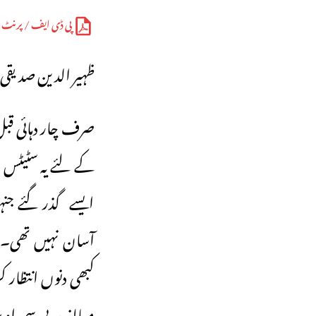
پی ڈی ایف / پرنٹ
ظہیر الدین صدیقی‘ 
صرف چار دہائی قبل
ایسے گذر گئے جنہ
آسان نہیں تھی۔ 
مبالغہ ہر پی سی او