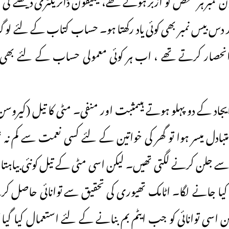
د دس بیس نمبر بھی کوئی یاد رکھتا ہو۔ حساب کتاب کے لئے ل
انحصار کرتے تھے ، اب ہر کوئی معمولی حساب کے لئے بھی م
ر ایجاد کے دو پہلو ہوتے ہیںمثبت اور منفی۔ مٹی کا تیل (کیروس
متبادل میسر ہوا تو گھر کی خواتین کے لئے کسی نعمت سے کم نہ ت
 جلن کرنے لگتی تھیں۔ لیکن اسی مٹی کے تیل کونئی بیاہتا
کیا جانے لگا۔ اٹامک تھیوری کی تحقیق سے توانائی حاصل کر
اسی توانائی کو جب ایٹم بم بنانے کے لئے استعمال کیا گیا تو 