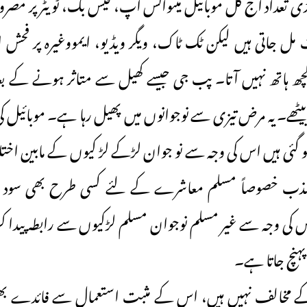
ڑی تعداد آج کل موبائیل میںواٹس اپ، فیس بک، ٹویٹر پر 
ات مل جاتی ہیں لیکن ٹک ٹاک، ویگر ویڈیو، ایمووغیرہ پر فح
 ہاتھ نہیں آتا۔ پب جی جیسے کھیل سے متاثر ہونے کے بعد 
یٹھے۔ یہ مرض تیزی سے نوجوانوں میں پھیل رہا ہے۔ موبائیل 
ا ہو گئی ہیں اس کی وجہ سے نو جوان لڑکے لڑ کیوں کے مابین اختل
ذب خصوصاً مسلم معاشرے کے لئے کسی طرح بھی سود م
کی وجہ سے غیر مسلم نوجوان مسلم لڑکیوں سے رابطہ پیدا کر
 پہنچ جاتا ہے۔
کے مخالف نہیں ہیں، اس کے مثبت استعمال سے فائدے بھی