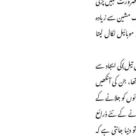
وگ مشین سے زیادہ
وبائیل نکال لیتا
ن تیل)کی ایجاد سے
ھا، جن کی آنکھیں
 ئوں کو جلانے کے
نے کے نئے ذرائع
دنیا جانتی ہے کہ