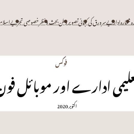
زہ شمارہ
اداریے
سرورق کی کہانی
تصویر وطن
بحث و نظر
خصوصی تجزیے
اسلام
فوکس
علیمی ادارے اور موبائل فون
اکتوبر 2020