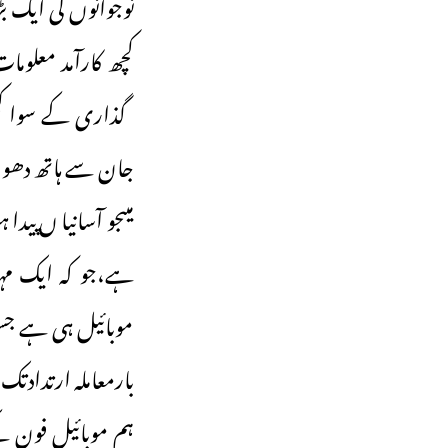
نوجوانوں کی ایک ب
کچھ کارآمد معلوم
گذاری کے سوا کچھ
جان سے ہاتھ دھو ب
میںجو آسانیا ں پید
ہے،جو کہ ایک مہ
موبائیل ہی ہے جس 
بارمعاملہ ارتدادتک
ہم موبائیل فون 