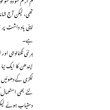
تھی، لیکن آج شائ
اپنی یاد داشت پر 
ہے۔
ہر نئی ٹکنالوجی او
ایندھن کا ایک نیا 
لکڑی کے دھوئیں سے
لئے بھی استعمال 
دستیاب ہوئے لیکن 