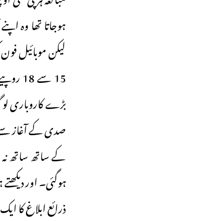
ہوجاتا تھا وہ اپن
لیکن موبائیل فون 
بڑے کاروباری لوگ 
صدی کے آغاز سے ہ
کے ساتھ ساتھ نہ 
ہوگئی۔ اور دیکھتے ہ
ذرائع ابلاغ کا ایک 