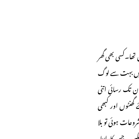
 تھا۔کسی بھی گھر
ا۔پچھلی صدی میں بہت سے لوگ
ن تک رسائی اتنی
گھنٹوں اور کبھی
ی او کی شروعات ہوئی تو بلا
 سکیں۔ جس کارابطہ