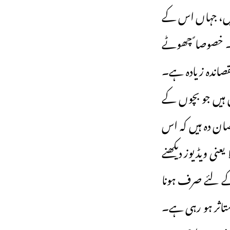
 ہیں، جہاں اس کے
ا۔ خصوصا ً چھوٹے
قصاندہ زیادہ ہے۔
ہیں جو بچوں کے
ان دہ ہیں کہ اس
عنی ویڈیوز دیکھنے
 کے لئے صرف ہونا
متاثر ہو رہی ہے۔