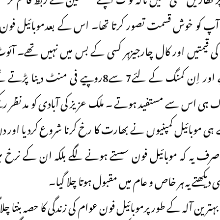
ے آپ کو خوش قسمت تصور کرتا تھا۔ اس کے بعدموبائیل فون 
کی قیمتیں اور کال چارجیزہر کسی کے بس میں نہیں تھے۔ آئ
15 سے 18 روپیے اور اِن کمنگ کے لئے7 سے8روپیے فی 
ہی اس سے مستفید ہوتے ۔ ملک عزیز کی آبادی کو مد نظر رک
ی موبائیل کمپنیوں نے بھارت کا رخ کرنا شروع کردیا اور دن ب
صرف یہ کہ موبائیل فون سستے ہونے لگے بلکہ ان کے نرخ میں
ی دیکھتے یہ ہر خاص و عام میں مقبول ہوتا چلا گیا۔
بہترین آلہ کے طور پرموبائیل فون عوام کی زندگی کا حصہ بنتا چلا