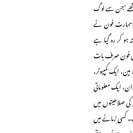
تھے ‘جن سے لوگ
 سمارٹ فون نے
ہ ہو کر رہ گیا ہے
ئیل فون صرف بات
ین، ایک کمپیوٹر،
ان، ایک معلوماتی
کی صلاحیتوں میں
ے۔ کسی زمانے میں
ی ضرورت نہیں پڑتی