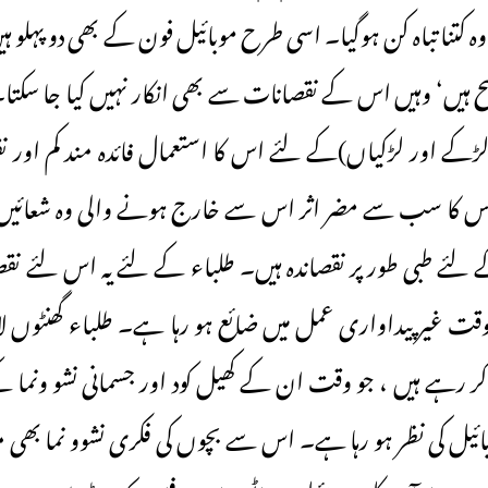
 کتنا تباہ کن ہوگیا۔ اسی طرح موبائیل فون کے بھی دو پہلو
ح ہیں‘ وہیں اس کے نقصانات سے بھی انکار نہیں کیا جا سکت
لڑکے اور لڑکیاں)کے لئے اس کا استعمال فائدہ مند کم اور ن
س کا سب سے مضر اثر اس سے خارج ہونے والی وہ شعائیں 
ے طبی طور پر نقصاندہ ہیں۔ طلباء کے لئے یہ اس لئے نقص
وقت غیر پیداواری عمل میں ضائع ہو رہا ہے۔ طلباء گھنٹوں لا ی
د کر رہے ہیں ، جو وقت ان کے کھیل کود اور جسمانی نشو ونما
ئیل کی نظر ہو رہا ہے۔ اس سے بچوں کی فکری نشوو نما بھی 