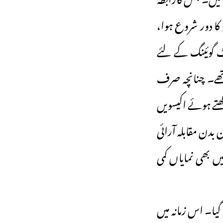
کا دور شروع ہوا،
وٹ گوئینگ کے لئے
منٹ دینا پڑتے تھے۔ چنانچہ صرف
ھتے ہوئے اکیسویں
دن مقابلہ آرائی
 بھی نمایاں کمی
 گیا۔ اس زمانہ میں