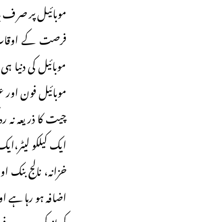
موبائیل پر صرف 
فرصت کے اوقات 
موبائیل کی دنیا ہی
موبائیل فون اور 
چیت کا ذریعہ نہ ر
ایک کیلکو لیٹر،ای
خزانہ، نالج بنک 
اضافہ ہو رہا ہے ا
کم از کم سو دو سو 