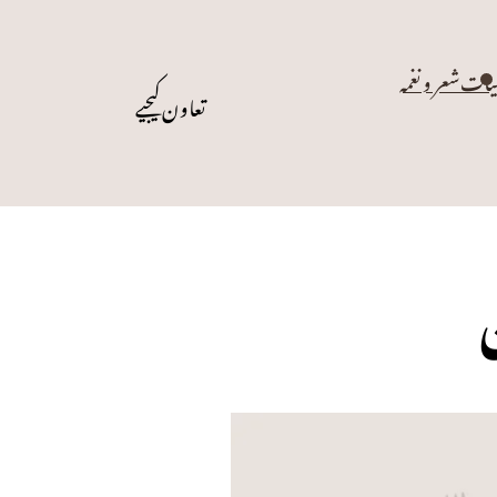
یات
شعر و نغمہ
تعاون کیجیے