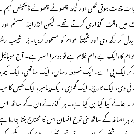
بات چیت ہوتی تھی اور کچھ چھوٹے چھوٹے ڈیجیٹل گیم 
میں وقت گذاری کرتے تھے۔ لیکن انڈرائیڈ سسٹم اور
 بدل کر رکھ دی اور نتیجتاً عوام کو مسحور کردیا۔بڑا عجیب رشت
عوام کا،ایک بے دام غلام ہے تو دوسرا اسیر ہے۔ آج موبا
ہ کر ایک پی اے، ایک خطوط رساں، ایک ساتھی، ایک کیمرہ م
ک ٹی وی، ایک ٹارچ، ایک گھڑی ،ایک پیامبر، ایک کھیل کا مید
اور نہ جانے کیا کیا بن گیا ہے۔ ہر گذرتے دن کے ساتھ اس 
ور ہر اضافہ کے ساتھ بنی نوع انسان اس کا محتاج بنتا جارہا ہ
فون نمبر ہر شخص کو ازبر ہوتے تھے، ٹیلیفون ڈائریکٹری دیکھنے ک