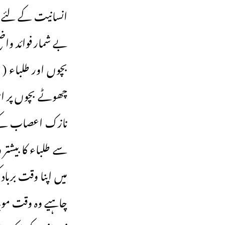
انسانیت کے لئے وہ
بے شمار فوائد واض
بچوں اور طلباء ( 
چھوٹے بچوں پر ا
نازک اعصاب کے لئ
سے طلباء کا بیشتر 
میں اپنا وقت بربا
چاہیے وہ وقت موبا