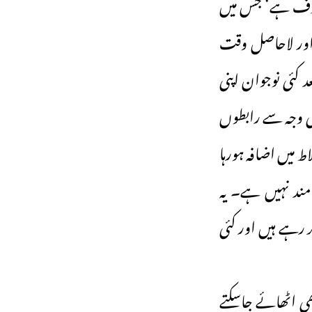
مصروف ہے‘ جس میں
ش اور لاحاصل وقت
کئی نوجوان اپنی
کی وجہ سے رابطوں
اط میں اضافہ ہورہا
ند نہیں ہے۔ یہ
 رہے ہیں اور کئی
 اٹھائے جاسکتے