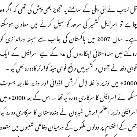
تل ابیب نے نئی دہلی کے سامنے یہ تجویز بھی پیش کی تھی کہ اگر وہ
چاہے تو اسرائیل کشمیر کی سرحد کو سیل کرنے میں معاون ہوسکتا
ہے۔ سال 2007 میں پاکستان کی جانب سے مبینہ دراندازی کو
روکنے میں ہندوستانی اہلکاروں کی مدد کے لیے اسرائیل کے ایک
فوجی وفد نے جموں و کشمیرمیں واقع فوجی ہیڈ کوارٹر کادورہ بھی کیا ۔
2000ء میں وزیر داخلہ لال کرشن اڈوانی اور وزیر خارجہ جسونت
سنگھ نے اسرائیل کا سرکاری دورہ کیاتھا ۔ اس کے بعد 2000ء میں
اسرائیلی وزیر اعظم ایریل شیرون نے ہندوستان کا سرکاری دورہ کیا
جس کے اختتام پر دونوں ملکوں کے درمیان دفاعی شعبوں میں متعدد