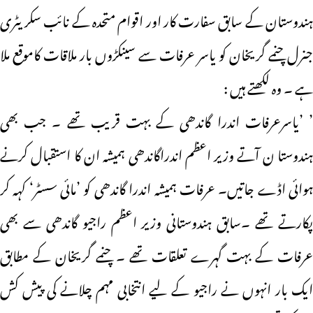
ہندوستان کے سابق سفارت کار اور اقوام متحدہ کے نائب سکریٹری
جنرل چنمے گریخان کو یاسر عرفات سے سینکڑوں بار ملاقات کاموقع ملا
ہے ۔ وہ لکھتے ہیں :
’ ’یاسرعرفات اندرا گاندھی کے بہت قریب تھے ۔ جب بھی
ہندوستا ن آتے وزیر اعظم اندراگاندھی ہمیشہ ان کا استقبال کرنے
ہوائی اڈے جاتیں۔ عرفات ہمیشہ اندرا گاندھی کو ’مائی سسٹر‘ کہہ کر
پکارتے تھے ۔سابق ہندوستانی وزیر اعظم راجیو گاندھی سے بھی
عرفات کے بہت گہرے تعلقات تھے ۔ چنمے گریخان کے مطابق
ایک بار انہوں نے راجیو کے لیے انتخابی مہم چلانے کی پیش کش