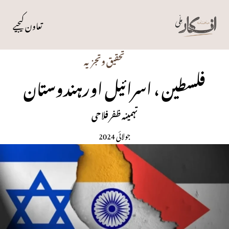
تعاون کیجیے
تحقیق وتجزیہ
فلسطین ، اسرائیل اورہندوستان
تہمینہ ظفر فلاحی
جولائی 2024