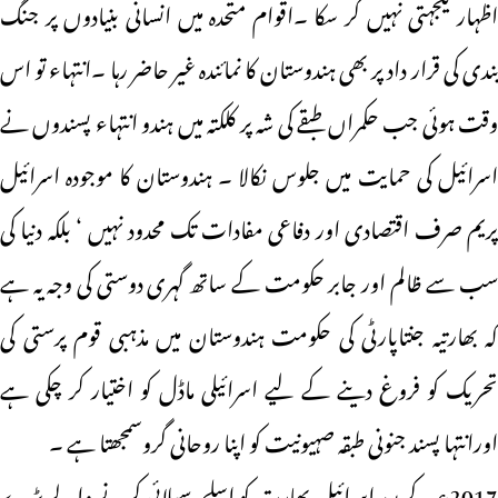
اظہار یکجہتی نہیں کر سکا ۔اقوام متحدہ میں انسانی بنیادوں پر جنگ
بندی کی قرار داد پر بھی ہندوستان کا نمائندہ غیر حاضر رہا ۔انتہاء تو اس
وقت ہوئی جب حکمراں طبقے کی شہ پر کلکتہ میں ہندو انتہاء پسندوں نے
اسرائیل کی حمایت میں جلوس نکالا ۔ ہندوستان کا موجودہ اسرائیل
پریم صرف اقتصادی اور دفاعی مفادات تک محدود نہیں ‘ بلکہ دنیا کی
سب سے ظالم اور جابر حکومت کے ساتھ گہری دوستی کی وجہ یہ ہے
کہ بھارتیہ جنتاپارٹی کی حکومت ہندوستان میں مذہبی قوم پرستی کی
تحریک کو فروغ دینے کے لیے اسرائیلی ماڈل کو اختیار کر چکی ہے
اورانتہا پسند جنونی طبقہ صہیونیت کو اپنا روحانی گروسمجھتا ہے ۔
2017ء کے بعد اسرائیل بھارت کو اسلحہ سپلائی کرنے والے بڑے