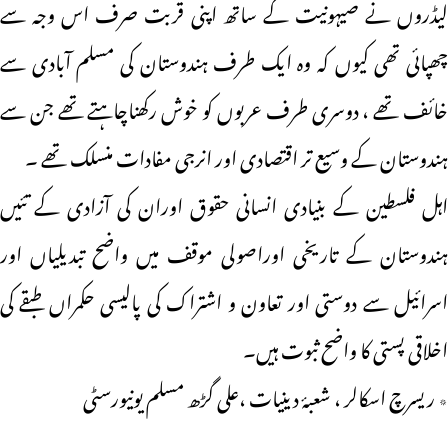
لیڈروں نے صیہونیت کے ساتھ اپنی قربت صرف اس وجہ سے
چھپائی تھی کیوں کہ وہ ایک طرف ہندوستان کی مسلم آبادی سے
خائف تھے ، دوسری طرف عربوں کو خوش رکھناچاہتے تھے جن سے
ہندوستان کے وسیع تر اقتصادی اور انرجی مفادات منسلک تھے ۔
اہل فلسطین کے بنیادی انسانی حقوق اوران کی آزادی کے تئیں
ہندوستان کے تاریخی اوراصولی موقف میں واضح تبدیلیاں اور
اسرائیل سے دوستی اور تعاون و اشتراک کی پالیسی حکمراں طبقے کی
اخلاقی پستی کا واضح ثبوت ہیں۔
٭ ریسرچ اسکالر ، شعبۂ دینیات ،علی گڑھ مسلم یونیورسٹی