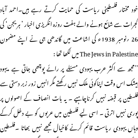
خود مختار فلسطینی ریاست کی حمایت کرتے رہے ہیں۔احمد آباد
گجرات سے شائع ہونے والے ہفت روزہ انگریزی اخبار ’ ہریجن‘ کی
26 ؍نومبر 1938ء کی اشاعت میں گاندھی جی نے اپنے مضمون
The Jews in Palestine میں لکھا تھا :
’’مجھ سے اکثر عرب یہودی مسئلے پر رائے پوچھی جاتی ہے ،یہود
بیشک اس وقت اپناکوئی ملک نہیں رکھتے مگر انہیں زور زبر دستی سے
فلسطین پر قبضہ نہیں کرناچاہیے ۔ یہ بات انصاف کے اصولوں پر
پوری نہیں اترتی ۔ اسی لیے فلسطین میں عربوں کو بے دخل کرکے
وہاں یہودی ریاست قائم کرنے کاخیال مجھے نہیں بھاتا ۔فلسطین