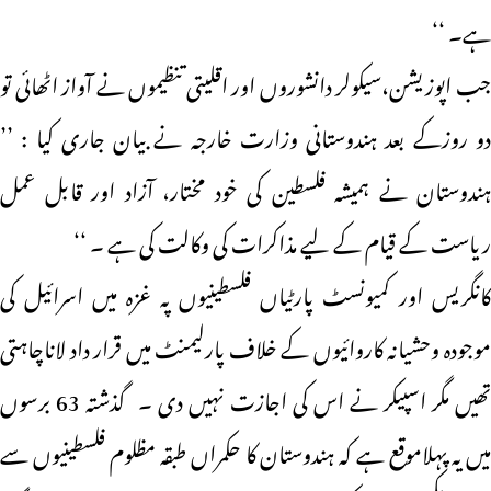
ہے۔ ‘‘
جب اپوزیشن،سیکولر دانشوروں اور اقلیتی تنظیموں نے آواز اٹھائی تو
دو روزکے بعد ہندوستانی وزارت خارجہ نے بیان جاری کیا : ’’
ہندوستان نے ہمیشہ فلسطین کی خود مختار، آزاد اور قابل عمل
ریاست کے قیام کے لیے مذاکرات کی وکالت کی ہے ۔ ‘‘
کانگریس اور کمیونسٹ پارٹیاں فلسطینیوں پہ غزہ میں اسرائیل کی
موجودہ وحشیانہ کاروائیوں کے خلاف پارلیمنٹ میں قرار داد لاناچاہتی
تھیں مگر اسپیکر نے اس کی اجازت نہیں دی ۔ گذشتہ 63 برسوں
میں یہ پہلاموقع ہے کہ ہندوستان کا حکمراں طبقہ مظلوم فلسطینیوں سے