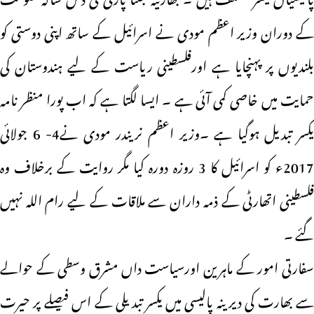
کے دوران وزیر اعظم مودی نے اسرائیل کے ساتھ اپنی دوستی کو
بلندیوں پر پہنچایا ہے اورفلسطینی ریاست کے لیے ہندوستان کی
حمایت میں خاصی کمی آئی ہے ۔ ایسا لگتا ہے کہ اب پورا منظر نامہ
یکسر تبدیل ہوگیا ہے ۔وزیر اعظم نریندر مودی نے4- 6 جولائی
2017ء کو اسرائیل کا 3 روزہ دورہ کیا مگر روایت کے برخلاف وہ
فلسطینی اتھارٹی کے ذمہ داران سے ملاقات کے لیے رام اللہ نہیں
گئے ۔
سفارتی امور کے ماہرین اورسیاست داں مشرق وسطی کے حوالے
سے بھارت کی دیرینہ پالیسی میں یکسر تبدیلی کے اس فیصلے پر حیرت