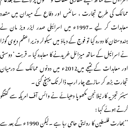
ممالک کی طرح تجارت ، سائنس اور دفاع کے میدان میں متعدد
معاہدات کر لیے ۔1997ء میں اسرائیلی صدر ایزر ویز مان نے
ہندوستان کا دورہ کیا تو فوج کے دباؤ میں سیکولر وزیر اعظم دیوی گوڑا
نے اسرائیل کے ساتھ میزائل خریدنے کا معاہدہ کیا ۔ قربت ‘ دوستی
اور معاہدات کے نتیجے میں2012ء میں دونوں ممالک کے درمیان
تجارت بڑھ کر ساڑھے چار ارب ڈالر تک پہنچ گئی ۔
سینئر تجزیہ کار نیلانجن مکھوپا دھیائے نے وائس آف امریکہ سے گفتگو
کرتے ہوئے کہا :
’’بھارت فلسطین کا روایتی حامی رہا ہے ۔لیکن 1990ء کے بعد سے