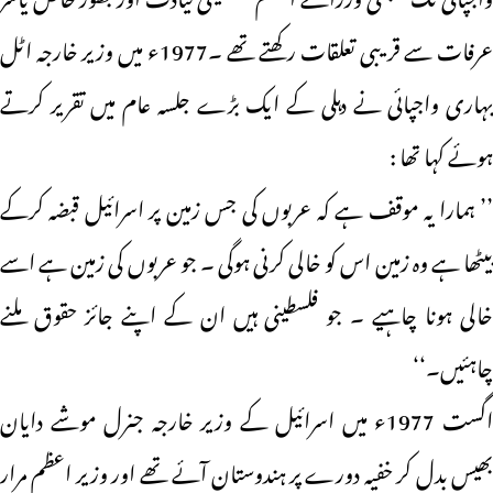
عرفات سے قریبی تعلقات رکھتے تھے ۔1977ء میں وزیر خارجہ اٹل
بہاری واجپائی نے دہلی کے ایک بڑے جلسہ عام میں تقریر کرتے
ہوئے کہا تھا :
’’ ہمارا یہ موقف ہے کہ عربوں کی جس زمین پر اسرائیل قبضہ کرکے
بیٹھا ہے وہ زمین اس کو خالی کرنی ہوگی ۔ جو عربوں کی زمین ہے اسے
خالی ہونا چاہیے ۔ جو فلسطینی ہیں ان کے اپنے جائز حقوق ملنے
چاہئیں۔‘‘
اگست 1977ء میں اسرائیل کے وزیر خارجہ جنرل موشے دایان
بھیس بدل کر خفیہ دورے پر ہندوستان آئے تھے اور وزیر اعظم مرار