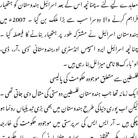
معاہدے کیے گئے ۔چنانچہ اس کے بعد اسرائیل ہندوستان کو ہتھیار
فراہم کرنے والا دوسرا سب سے بڑا ملک بن گیا ۔ 2007ء میں
ہندوستان اسرائیل نے مشترکہ طور پر ہتھیار بنانے کا فیصلہ کیا ۔
چنانچہ اسرائیل ایرو اسپیس انڈسٹری اورہندوستانی ’ڈی ،آر، ڈی،
او‘بارک8 نامی میزائل بنا رہی ہیں ۔
فلسطین سے متعلق موجودہ حکومت کی پالیسی
ایک زمانہ تھا جب ہندوستان فلسطین دوستی کی مثال دی جاتی تھی ۔
لیکن اب پوری دنیاکی طرح ہندوستان میں بھی بڑی تبدیلیاں رونما ہو
چکی ہیں ۔ آر ایس ایس کی سرپرستی میں موجودہ حکومت کی خارجہ
پالیسیاں یکسر مختلف ہیں ۔ بھارتیہ جنتا پارٹی کی دس سالہ حکومت