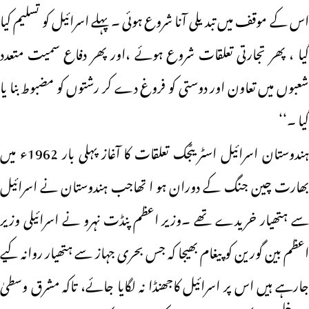
اس کے موقف میں تبدیلی آنا شروع ہوئی ۔ پہلے اسرائیل کو تسلیم کیا
گیا ، پھر تجارتی تعلقات شروع ہوئے ،اور پھر دفاع سمیت متعدد
شعبوں میں تعاون اور دوستی کو فروغ دے کر رشتوں کو مضبوط بنا یا
گیا ۔‘‘
ہندوستان اسرائیل اسٹریٹجک تعلقات کا آغاز پہلی بار 1962ء میں
بھارت چین جنگ کے دوران ہو ا تھاجب ہندوستان نے اسرائیل
سے ہتھیار خریدے تھے ۔وزیر اعظم پنڈت نہرو نے اسرائیلی وزیر
اعظم بین گورین کو پیغام بھیجا کہ جس بحری جہاز سے ہتھیار روانہ کیے
جارہے ہیں اس پر اسرائیل کاجھنڈا نہ لگایا جائے، تاکہ مشرق وسطیٰ