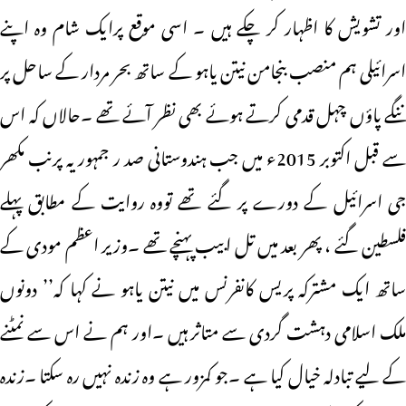
اور تشویش کا اظہار کر چکے ہیں ۔ اسی موقع پرایک شام وہ اپنے
اسرائیلی ہم منصب بنجامن نیتن یاہو کے ساتھ بحر مردار کے ساحل پر
ننگے پاؤں چہل قدمی کرتے ہوئے بھی نظر آئے تھے ۔حالاں کہ اس
سے قبل اکتوبر 2015ء میں جب ہندوستانی صد ر جمہوریہ پرنب مکھر
جی اسرائیل کے دورے پر گئے تھے تووہ روایت کے مطابق پہلے
فلسطین گئے ، پھر بعد میں تل ابیب پہنچے تھے ۔وزیر اعظم مودی کے
ساتھ ایک مشترکہ پریس کانفرنس میں نیتن یاہو نے کہا کہ’’ دونوں
ملک اسلامی دہشت گردی سے متاثر ہیں ۔اور ہم نے اس سے نمٹنے
کے لیے تبادلہ خیال کیا ہے ۔جو کمزور ہے وہ زندہ نہیں رہ سکتا ۔زندہ