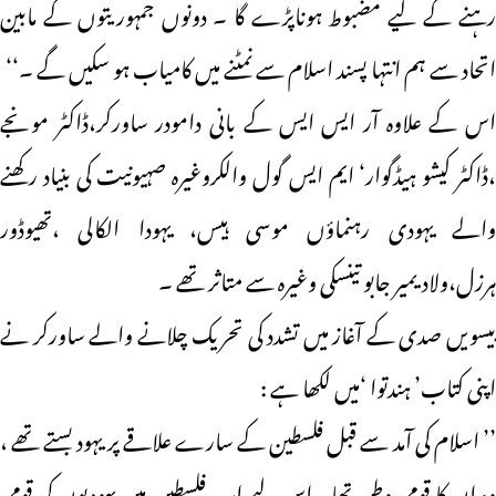
رہنے کے لیے مضبوط ہوناپڑے گا ۔ دونوں جمہوریتوں کے مابین
اتحاد سے ہم انتہا پسند اسلام سے نمٹنے میں کامیاب ہو سکیں گے ۔‘‘
اس کے علاوہ آر ایس ایس کے بانی دامودر ساورکر،ڈاکٹر مونجے
،ڈاکٹر کیشو ہیڈگوار‘ ایم ایس گول والکروغیرہ صہیونیت کی بنیاد رکھنے
والے یہودی رہنماؤں موسی ہیس، یہودا الکالی ،تھیوڈور
ہرزل،ولادیمیر جابو تینسکی وغیرہ سے متاثر تھے ۔
بیسویں صدی کے آغاز میں تشدد کی تحریک چلانے والے ساورکر نے
اپنی کتاب’ ہندتوا ‘میں لکھا ہے :
’’ اسلام کی آمد سے قبل فلسطین کے سارے علاقے پر یہود بستے تھے ،
وہ ان کا قومی وطن تھا ۔اس لیے اب فلسطین میں یہودیوں کی قومی