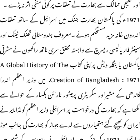
اور خلیجی ممالک سے بھارت کے تعلقات پر کوئی منفی اثر نہ پڑے ۔
1971ء کی پاکستان بھارت جنگ میں اسرائیل کے ساتھ تعلقات
اندرون خانہ مزید مستحکم ہوئے ۔معروف ہندوستانی تھنک ٹینک اور
سینٹر فار پالیسی ریسرچ سے وابستہ محقق سری ناتھ راگھون نے مشرقی
پاکستان یا بنگلہ دیش پراپنی کتاب A Global History of The
Creation of Bangladesh : 1971. میں وزیر اعظم اندرا
گاندھی کے مشیراور سکریٹری پرمیشور نارائن ہکسار کے حوالے سے
لکھا ہے کہ بھارت کی درخواست پر اسرائیلی وزیر اعظم گولڈامایر نے
ایران کو بھیجے گئے ہتھیاروں سے لدے جہاز کو بھارت کی جانب موڑ
دیا تھا ۔ 1971ء کی جنگ میں اسرائیل نے جاسوسی کے شعبے میں