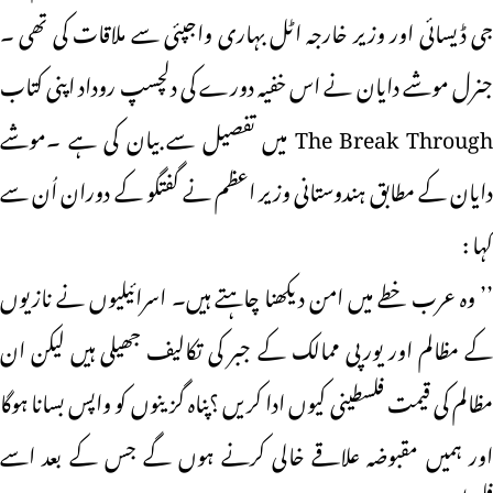
جی ڈیسائی اور وزیر خارجہ اٹل بہاری واجپئی سے ملاقات کی تھی ۔
جنرل موشے دایان نے اس خفیہ دورے کی دلچسپ روداد اپنی کتاب
The Break Through میں تفصیل سے بیان کی ہے ۔موشے
دایان کے مطابق ہندوستانی وزیر اعظم نے گفتگو کے دوران اُن سے
کہا :
’’ وہ عرب خطے میں امن دیکھنا چاہتے ہیں۔ اسرائیلیوں نے نازیوں
کے مظالم اور یورپی ممالک کے جبر کی تکالیف جھیلی ہیں لیکن ان
مظالم کی قیمت فلسطینی کیوں ادا کریں ؟پناہ گزینوں کو واپس بسانا ہوگا
اور ہمیں مقبوضہ علاقے خالی کرنے ہوں گے جس کے بعد اسے