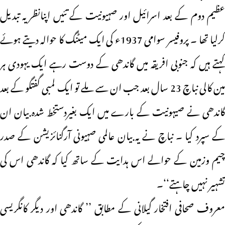
عظیم دوم کے بعد اسرائیل اور صہیونیت کے تئیں اپنانظریہ تبدیل
کرلیا تھا ۔ پروفیسر سوامی 1937ء کی ایک میٹنگ کا حوالہ دیتے ہوئے
کہتے ہیں کہ جنوبی افریقہ میں گاندھی کے دوست رہے ایک یہودی ہر
مین کالی نباچ 23 سال بعد جب ان سے ملے تو ایک لمبی گفتگو کے بعد
گاندھی نے صیہونیت کے بارے میں ایک بغیردستخط شدہ بیان ان
کے سپرد کیا ۔ نباچ نے یہ بیان عالمی صہیونی آرگنائزیشن کے صدر
چیم وزمین کے حوالے اس ہدایت کے ساتھ کیا کہ گاندھی اس کی
تشہیر نہیں چاہتے‘‘۔
معروف صحافی افتخار گیلانی کے مطابق ’’ گاندھی اور دیگر کانگریسی