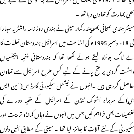
بھی بھارت کو تعاون دیا تھا ۔
سینئر ہندی صحافی بھوپیندر کمار سینی نے ہندی روز نامہ راشٹریہ سہارا
کی 18؍ دسمبر 1995ء کی اشاعت میں اسرائیل ہندوستان تعلقات کا
بے لاگ جائزہ لیتے ہوئے لکھا تھا کہ ہندوستانی خفیہ ایجنسیاں
دہشت گردی پر فتح پانے کے لیے کس طرح اسرائیل سے تعاون
حاصل کررہی ہیں ۔انہوں نے نیشنل سکیورٹی گارڈ س( این ایس
جی)کے سربراہ اشوک ٹنڈن کے اسرائیل کے خفیہ دورے کی
تفصیلات بھی فراہم کیں جس میں انہوں نے وہاں کمانڈو تربیت اور
سکیورٹی کے نئے آلات کا جائزہ لیا تھا ۔ سینی کے مطابق انہی دنوں