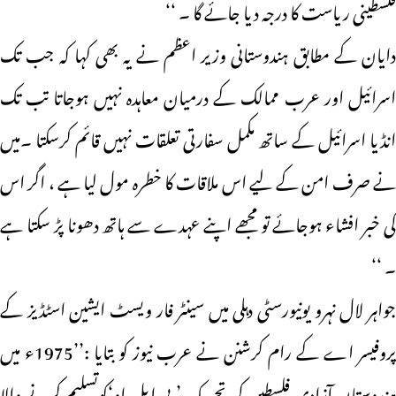
فلسطینی ریاست کا درجہ دیا جائے گا ۔ ‘‘
دایان کے مطابق ہندوستانی وزیر اعظم نے یہ بھی کہا کہ جب تک
اسرائیل اور عرب ممالک کے درمیان معاہدہ نہیں ہوجاتا تب تک
انڈیا اسرائیل کے ساتھ مکمل سفارتی تعلقات نہیں قائم کرسکتا ۔میں
نے صرف امن کے لیے اس ملاقات کا خطرہ مول لیا ہے ، اگر اس
کی خبر افشاء ہوجائے تو مجھے اپنے عہدے سے ہاتھ دھونا پڑ سکتا ہے
۔ ‘‘
جواہر لال نہرو یونیورسٹی دہلی میں سینٹر فار ویسٹ ایشین اسٹڈیز کے
پروفیسر اے کے رام کرشنن نے عرب نیوز کو بتایا :’’1975ء میں
ہندوستان آزادی فلسطین کی تحریک ’ پی ایل او‘کوتسلیم کرنے والا