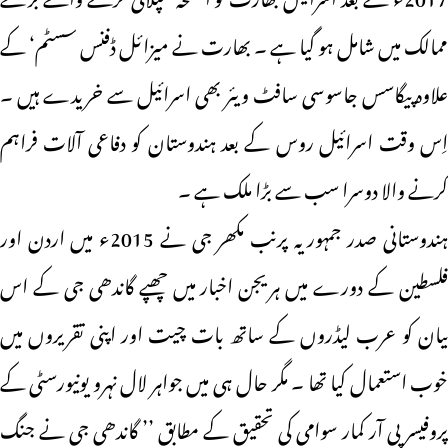
ممالک میں شامل ہو گیا ہے ۔ بھارت نے میزائل ڈفنس سسٹم‘ کے
علاوہ پیگاسس جاسوسی سافٹ ویئر بھی اسرائیل سے خریدے ہیں ۔
اِس وقت اسرائیل روس کے بعد ہندوستان کو دفاعی آلات فراہم
کرنے والا دوسرا سب سے بڑا ملک ہے ۔
ہندوستانی صدر جمہوریہ پرنب مکھر جی نے 2015ء میں اردن اور
فلسطین کے دورے میں ہریجن اخبار میں چھپے گاندھی جی کے اس
بیان کو عرب لیڈروں کے ساتھ بات چیت اور اپنی تقریروں میں
خوب استعمال کیا تھا ۔ مگر حال ہی میں جواہر لال نہرو یونیورسٹی کے
پروفیسر پی آر کمار سوامی کی تحقیق کے مطابق ’’ گاندھی جی نے جنگ