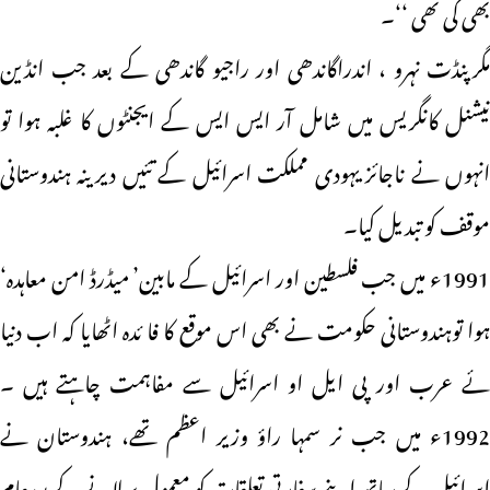
بھی کی تھی ‘‘۔
مگرپنڈت نہرو ، اندراگاندھی اور راجیو گاندھی کے بعد جب انڈین
نیشنل کانگریس میں شامل آر ایس ایس کے ایجنٹوں کا غلبہ ہوا تو
انہوں نے ناجائز یہودی مملکت اسرائیل کے تئیں دیرینہ ہندوستانی
موقف کو تبدیل کیا۔
1991ء میں جب فلسطین اور اسرائیل کے مابین’ میڈرڈ امن معاہدہ‘
ہوا توہندوستانی حکومت نے بھی اس موقع کا فا ئدہ اٹھایا کہ اب دنیا
ئے عرب اور پی ایل او اسرائیل سے مفاہمت چاہتے ہیں ۔
1992ء میں جب نر سمہا راؤ وزیر اعظم تھے، ہندوستان نے
اسرائیل کے ساتھ اپنے سفارتی تعلقات کو معمول پر لانے کے بعدعام