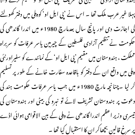
پہلا غیر عرب ملک تھا ۔ اس نے ’پی ایل او‘ کودہلی میں دفتر کھولنے
کی اجازت دی اور پانچ سال بعدمارچ 1980ء میں اندرا گاندھی کی
حکومت نے تنظیم آزادی فلسطین کے چیرمین یاسر عرفات کو سربراہ
مملکت ، ہندوستان میں مقیم ’پی ایل او‘ کے نمائندے کو سفیراورنئی
دہلی میں واقع ان کے دفتر کو باقاعدہ سفارت خانے کے طور پر تسلیم
کر لیا ۔چنانچہ مارچ 1980ء میں جب یاسر عرفات حکومت ہند کی
دعوت پر ہندوستان تشریف لائے تو نہرو کی بیٹی اور ہندوستان کی
تیسری وزیر اعظم اندرا گاندھی نے دہلی کے بین الاقوامی ہوائی اڈے
پر سرخ قالین بچھاکر ان کا استقبال کیا تھا ۔