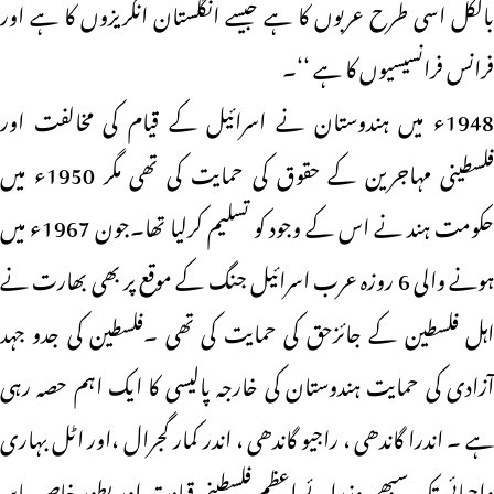
بالکل اسی طرح عربوں کا ہے جیسے انگلستان انگریزوں کا ہے اور
فرانس فرانسیسیوں کا ہے ‘‘۔
1948ء میں ہندوستان نے اسرائیل کے قیام کی مخالفت اور
فلسطینی مہاجرین کے حقوق کی حمایت کی تھی مگر 1950ء میں
حکومت ہند نے اس کے وجود کو تسلیم کرلیا تھا۔جون 1967ء میں
ہونے والی 6 روزہ عرب اسرائیل جنگ کے موقع پر بھی بھارت نے
اہل فلسطین کے جائزحق کی حمایت کی تھی ۔فلسطین کی جدو جہد
آزادی کی حمایت ہندوستان کی خارجہ پالیسی کا ایک اہم حصہ رہی
ہے ۔ اندرا گاندھی ، راجیو گاندھی ، اندر کمار گجرال ،اور اٹل بہاری
واجپائی تک سبھی وزرائے اعظم فلسطینی قیادت اور بطور خاص یاسر