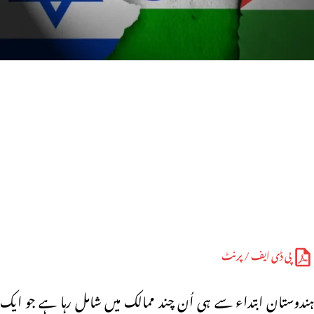
پی ڈی ایف / پرنٹ
ہندوستان ابتداء سے ہی اُن چند ممالک میں شامل رہا ہے جو ایک