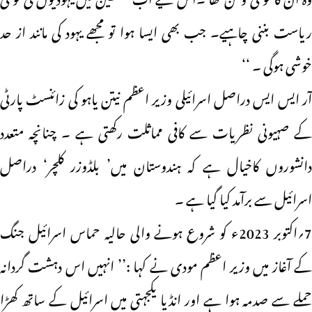
ریاست بننی چاہیے۔ جب بھی ایسا ہوا تو مجھے یہود کی مانند از حد
خوشی ہوگی ۔ ‘‘
آر ایس ایس دراصل اسرائیلی وزیر اعظم نیتن یاہو کی زائنسٹ پارٹی
کے صہیونی نظریات سے کافی مماثلت رکھتی ہے ۔ چنانچہ متعدد
دانشوروں کاخیال ہے کہ ہندوستان میں’ بلڈوزر کلچر‘ دراصل
اسرائیل سے برآمد کیا گیا ہے ۔
7؍اکتوبر 2023ء کو شروع ہونے والی حالیہ حماس اسرائیل جنگ
کے آغاز میں وزیر اعظم مودی نے کہا :’’ انہیں اس دہشت گردانہ
حملے سے صدمہ ہوا ہے اور انڈیا یکجہتی میں اسرائیل کے ساتھ کھڑا