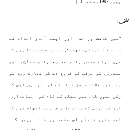
پور، 1997، صفحہ 1۔]
حلف:
“میں طاقت ور خدا اور اپنے آباؤ اجداد کے
سامنے انتہائی سنجیدگی سے یہ حلف لیتا ہوں کہ
میں اپنے مقدس ہندو مذہب، ہندو سماج، اور
ہندوؤں کی ترقی کو فروغ دے کر بھارت ورش کی
ہمہ گیر عظمت حاصل کرنے کے لیے آر ایس ایس کا
رکن بنوں گا۔ میں سنگھ کے کام کو ایمانداری
اور بے لوثی کے ساتھ دل و جان سے انجام دوں گا
اور ساری زندگی اس مقصد پر قائم رہوں گا۔