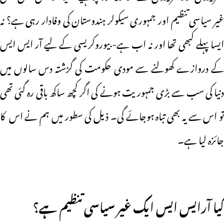
غیر سیاسی تنظیم اور جمہوری سیکولر ہندوستان کی وفادار رہی ہے؟ نہ
ایسا پہلے کبھی تھا اور نہ اب ہے- بیوروکریسی کے لیے آر ایس ایس
کے دروازے کھولنے سے مودی حکومت کی گزشتہ دس سالوں میں
دنیا کی سب سے بڑی جمہوریت ہونے کی اگر کچھ ساکھ باقی رہ گئی تھی
تو اس سے یہ بھی تباہ ہوجائے گی۔ ذیل کی سطور میں ہم نے اس کا
جائزہ لیا ہے۔
کیا آرایس ایس ایک غیر سیاسی تنظیم ہے؟