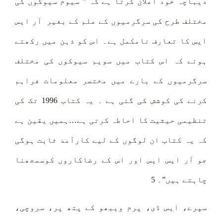
دیباچہ خود اعلان کرتا ہے کہ ” سیوم سیوکوں کی
مختلف طرح کی سرگرمیوں کے علم کے بغیر آر ایس
ایس کا تعارف نامکمل ہے۔ اس کو ذہن میں رکھتے
ہوئے کہ اس کتاب میں سویم سیوکوں کی مختلف
سرگرمیوں کے بارے میں مختصر معلومات فراہم
کرنے کی کوشش کی گئی ہے ۔ یہ کتاب 1996 تک کی
تنظیمی حیثیت کا احاطہ کرتی ہے…ہمیں یقین ہے
کہ یہ کتاب ان لوگوں کے لیے کارآمد ثابت ہوگی
جو آر ایس ایس اور اس کے رضاکاروں کوسمجھنا
چاہتے ہیں”۔ 5
سپرے، ایس ڈی، پرم ویبھو کے پتھ پر، سروچی،