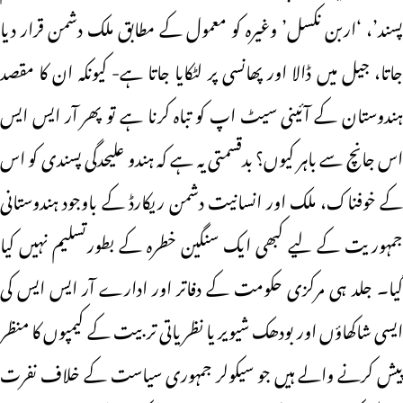
پسند’، ‘اربن نکسل’ وغیرہ کو معمول کے مطابق ملک دشمن قرار دیا
جاتا، جیل میں ڈالا اور پھانسی پر لٹکایا جاتا ہے- کیونکہ ان کا مقصد
ہندوستان کے آئینی سیٹ اپ کو تباہ کرنا ہے تو پھر آر ایس ایس
اس جانچ سے باہر کیوں؟ بدقسمتی یہ ہے کہ ہندو علیحدگی پسندی کو اس
کے خوفناک، ملک اور انسانیت دشمن ریکارڈ کے باوجود ہندوستانی
جمہوریت کے لیے کبھی ایک سنگین خطرہ کے بطورتسلیم نہیں کیا
گیا۔ جلد ہی مرکزی حکومت کے دفاتر اور ادارے آر ایس ایس کی
ایسی شاکھاؤں اور بودھک شیویر یا نظریاتی تربیت کے کیمپوں کا منظر
پیش کرنے والے ہیں جو سیکولر جمہوری سیاست کے خلاف نفرت