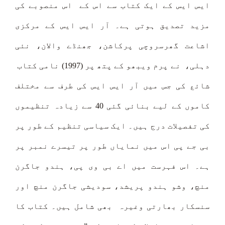
ایس ایس کے ایک کتاب سے اس کے اس منصوبے کی
مزید تصدیق ہوتی ہے۔ آر ایس ایس کے مرکزی
اشاعت گھرسروچی پرکاشن، جھنڈے والان، نئی
دہلی، نے پرم ویبھو کے پتھ پر (1997) نامی کتاب
شائع کی جس میں آر ایس ایس کی طرف سے مختلف
کاموں کے لیے بنائی گئی 40 سے زیادہ تنظیموں
کی تفصیلات درج ہیں۔ ایک سیاسی تنظیم کے طور پر
بی جے پی اس میں نمایاں طور پر تیسرے نمبر پر
ہے۔ اس فہرست میں اے بی وی پی، ہندو جاگرن
منچ، وشو ہندو پریشد، سودیشی جاگرن منچ اور
سنسکار بھارتی وغیرہ بھی شامل ہیں۔ کتاب کا