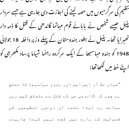
تنظیم کی سرگرمیوں میں حصہ لینے کی اجازت دی جارہی ہے جسے سردار
پٹیل جیسے شخص نے بابائے قوم مہاتما گاندھی کے قتل کا ذمہ دار
ٹھہرایا تھا۔ پٹیل نے بطور ہندوستان کے پہلے وزیر داخلہ 18 جولائی
1948 کو ہندو مہاسبھا کے ایک سرکردہ رہنما شیاما پرساد مکھرجی کو
اپنے خط میں لکھاتھا:
“جہاں تک آر ایس ایس اور ہندو مہاسبھا کا تعلق
ہے چوں کہ گاندھی جی کے قتل سے متعلق کیس زیر
سماعت ہے لہذا مجھے ان دونوں تنظیموں کی
شمولیت کے بارے میں کچھ نہیں کہنا چاہیے،