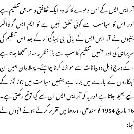
آر ایس ایس کے اس دعوے کا کہ وہ ایک ثقافتی و سماجی تنظیم ہے
اور اس کا سیاست سے کوئی تعلق نہیں ہے کا ایم ایس گولوالکر
جنہوں نے آر ایس ایس کے بانی بی ہیڈگیوار کے بعد اس تنظیم کی
سربراہی کی اور جنہیں تنظیم کا سب سے بڑا نظریہ ساز سمجھا جاتا ہے
، کے درج ذیل دو بیانات سے موازنہ کرنا چاہئے۔ پہلا بیان ہمیں ان
اہلکاروں کے بارے میں بتاتا ہے جنہیں سیاست میں جوڑ توڑ کے
لیے بھیجا جاتا ہے اور یہ کہ آر ایس ایس ان سے کیا توقع رکھتی ہے۔
16 مارچ 1954 کو سندھی، وردھا میں تقریر کرتے ہوئے انہوں نے
کہا: