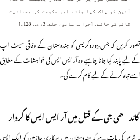
آئین کو پاک کیا جائے اور حکومت کی وحدانیت
قائم کی جائے۔ [حوالہ سابق، جلد. 3، ص۔ 128۔]
تصور کریں کہ جس بیوروکریسی کو ہندوستان کے وفاقی سیٹ اپ
کے لیے پابند کیا جانا چاہیے وہ آر ایس ایس کی خواہشات کے مطابق
اسے تباہ کرنے کے لیے کام کرے گی۔
گاندھی جی کے قتل میں آر ایس ایس کا کردار
یہ شرم کی بات ہے کہ ہندوستان میں سرکاری ملازمین کو ایک ایسی