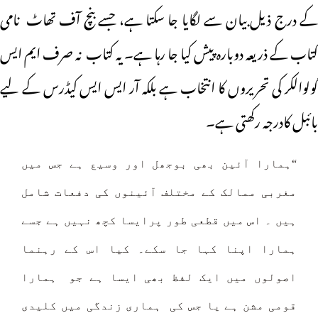
کے درج ذیل بیان سے لگایا جا سکتا ہے، جسے بنچ آف تھاٹ نامی
کتاب کے ذریعہ دوبارہ پیش کیا جا رہا ہے۔ یہ کتاب نہ صرف ایم ایس
گولوالکر کی تحریروں کا انتخاب ہے بلکہ آر ایس ایس کیڈرس کے لیے
بائبل کادرجہ رکھتی ہے۔
“ہمارا آئین بھی بوجھل اور وسیع ہے جس میں
مغربی ممالک کے مختلف آئینوں کی دفعات شامل
ہیں ۔ اس میں قطعی طور پرایسا کچھ نہیں ہے جسے
ہمارا اپنا کہا جا سکے۔ کیا اس کے رہنما
اصولوں میں ایک لفظ بھی ایسا ہے جو ہمارا
قومی مشن ہے یا جس کی ہماری زندگی میں کلیدی