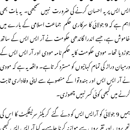
ایس ایس پر یہ احسان کرنے کی ضرورت نہیں سمجھی۔ یہ بات بھی
اہم ہے کہ 9 جولائی کا سرکاری حکم جماعت اسلامی کے بارے میں
خاموش ہے، جسے اندرا گاندھی حکومت نے آر ایس ایس کے ساتھ
جوڑدیا تھا۔ مودی حکومت کایہ حکم نامہ مودی اور آر ایس ایس کے
درمیان دراڑ کی تمام کہانیوں کو مسترد کر تاہے۔ واقعہ یہ ہے کہ مودی
نے آر ایس ایس اور ہندوتوا کے منصوبے سے اپنی وفاداری ثابت
کرنے میں کبھی کوئی کسر نہیں چھوڑی۔
ہمیں 9 جولائی کو آرایس ایس کو دئے گئے کریکٹر سرٹیفکیٹ کا اس کی
تحریروں اور تقریروں سے موازنہ کرنا چاہیے۔ کیا آر ایس ایس کبھی