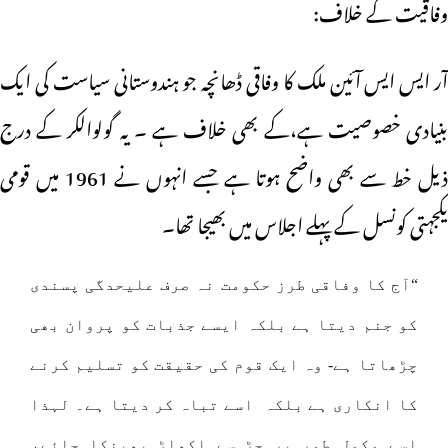
وفاقیت کے خلاف:
آر ایس ایس آئین ملک کا وفاقی ڈھانچہ جو ہندوستانی سیاست کی ایک
بنیادی خصوصیت ہے،کے بھی خلاف ہے ۔ یہ گولوالکر کے درج
ذیل خط سے بھی واضح ہوتا ہے جسے انہوں نے 1961 میں قومی
یکجہتی کونسل کے پہلے اجلاس میں بھیجا تھا۔
“آج کا وفاقی طرز حکومت نہ صرف علیحدگی پسندی
کو جنم دیتا ہے بلکہ ایسے جذبات کو پروان بھی
چڑھاتا ہے- وہ ایک قوم کی حقیقت کو تسلیم کرنے
کا انکاری ہے بلکہ اسے تباہ کر دیتا ہے۔ لہذا
اسے مکمل طور پر جڑ سے اکھاڑ پھینکا جائے،