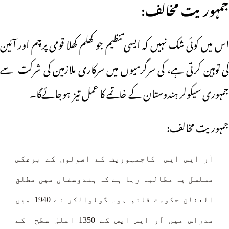
جمہوریت مخالف:
اس میں کوئی شک نہیں کہ ایسی تنظیم جو کھلم کھلا قومی پرچم اور آئین
کی توہین کرتی ہے، کی سرگرمیوں میں سرکاری ملازمین کی شرکت سے
جمہوری سیکولر ہندوستان کے خاتمے کا عمل تیز ہوجائےگا۔
جمہوریت مخالف:
آر ایس ایس کاجمہوریت کے اصولوں کے برعکس
مسلسل یہ مطالبہ رہا ہے کہ ہندوستان میں مطلق
العنان حکومت قائم ہو۔ گولوالکر نے 1940 میں
مدراس میں آر ایس ایس کے 1350 اعلیٰ سطح کے