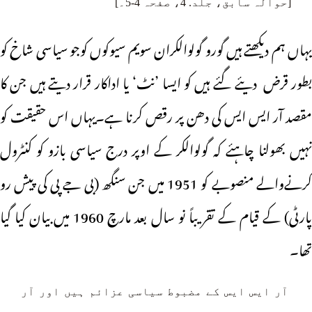
[حوالہ سابق، جلد. 4، صفحہ 4-5۔]
یہاں ہم دیکھتے ہیں گورو گولوالکران سویم سیوکوں کوجو سیاسی شاخ کو
بطور قرض دیئے گئے ہیں کو ایسا ’نٹ‘ یا اداکار قرار دیتے ہیں جن کا
مقصد آر ایس ایس کی دھن پر رقص کرنا ہے۔یہاں اس حقیقت کو
نہیں بھولنا چاہئے کہ گولوالکر کے اوپر درج سیاسی بازو کو کنٹرول
کرنےوالے منصوبے کو 1951 میں جن سنگھ (بی جے پی کی پیش رو
پارٹی) کے قیام کے تقریباً نو سال بعد مارچ 1960 میں بیان کیا گیا
تھا۔
آر ایس ایس کے مضبوط سیاسی عزائم ہیں اور آر