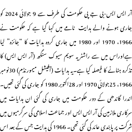
آر ایس ایس-بی جے پی حکومت کی طرف سے 9 جولائی 2024 کو
جاری ہونے والے ہدایت نامے میں کہا گیا ہے کہ حکومت نے
1966، 1970 اور 1980 میں جاری کردہ ہدایات کا “جائزہ” لیا
ہےاوراس میں سے راشٹریہ سویم سیوک سنگھ (آر ایس ایس) کا
تذکرہ ہٹانے کا فیصلہ کیا ہے۔یہ ہدایات (آفیشل میمورنڈم) 30نومبر
1966، 25جولائی 1970 اور 28اکتوبر 1980 کو جاری کی گئی تھیں۔
اندرا گاندھی کے دور حکومت میں جاری کی گئی ان ہدایات میں
سرکاری ملازمین کی آر ایس ایس اور جماعت اسلامی کی سرگرمیوں میں
شرکت پر پابندی عائد کی گئی تھی۔ 1966 کی ہدایت جس کے بعد اس