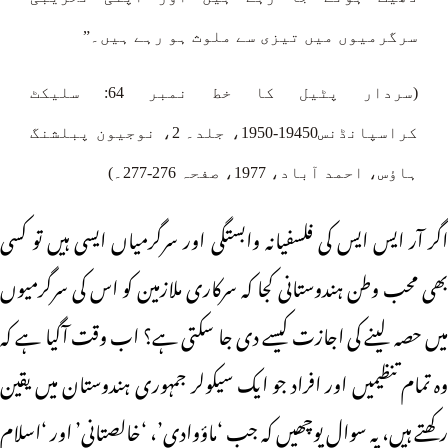
سرگرمیوں میں تیزی سے ملوث ہو رہے ہیں۔”
(سردار پٹیل کا خط نمبر 64: سلیکٹ
کراسپانڈنس19450-1950، جلد۔ 2، نوجیون پبلشنگ
ہاؤس، احمد آباد، 1977، صفحہ 276-277۔)
اگر آر ایس ایس کی فلسفیانہ وابستگی اور سرگرمیاں ایسی ہیں تو کسی
بھی محب وطن ہندوستانی کجا کہ سرکاری ملازمین کو اس کی سرگرمیوں
میں حصہ لینے کی اجازت کیسے دی جا سکتی ہے؟ اب وقت آگیا ہے کہ
وہ تمام تنظیمیں اور افراد جو ایک سیکولر جمہوری ہندوستان میں یقین
رکھتے ہیں، یہ سوال پوچھیں کہ جب ‘ماؤوادی’، ‘خالصتانی’ اور ‘اسلام