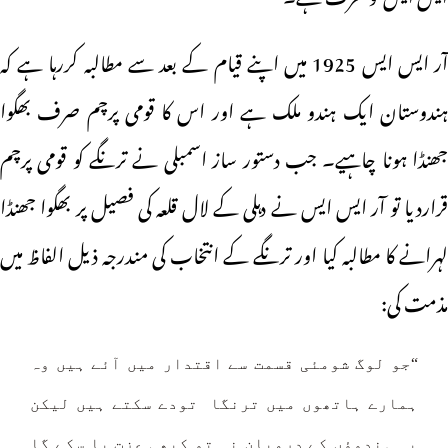
آر ایس ایس 1925 میں اپنے قیام کے بعد سے مطالبہ کررہا ہے کہ
ہندوستان ایک ہندو ملک ہے اور اس کا قومی پرچم صرف بھگوا
جھنڈا ہونا چاہیے۔ جب دستور ساز اسمبلی نے ترنگے کو قومی پرچم
قراردیا تو آر ایس ایس نے دہلی کے لال قلعہ کی فصیل پر بھگوا جھنڈا
لہرانے کا مطالبہ کیا اور ترنگے کے انتخاب کی مندرجہ ذیل الفاظ میں
مذمت کی:
“جو لوگ شومئی قسمت سے اقتدار میں آئے ہیں وہ
ہمارے ہاتھوں میں ترنگا تودے سکتے ہیں لیکن
یہ ہندوؤں کے درمیان نہ تو کبھی عزت پا سکے گا