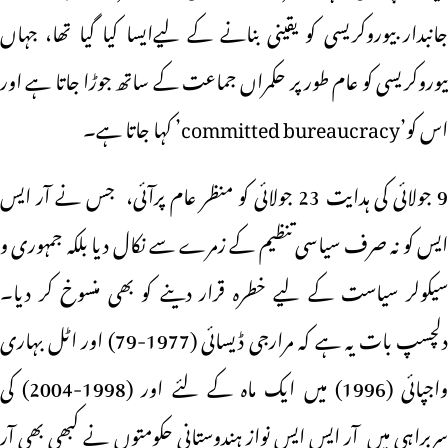
جانبدار بیوروکریسی کو یقینی بنانے کے لیےایسا کیا گیا تھا، جہاں
بیوروکریسی کو عام طور پر حکمراں جماعت کے ساتھ جوڑا جاتا ہے اور
اس کو’committed bureaucracy’ کہا جاتا ہے۔
9 جولائی کی ہدایت 23 جولائی کو منظر عام پرآئی، جس نے آر ایس
ایس کو نہ صرف سیاسی تنظیم کے زمرے سے نکال دیا بلکہ جمہوری و
سیکولر سیاست کے لیے خطرہ قرار دینے کو بھی منسوخ کر دیا۔
دلچسپ بات یہ ہے کہ مرارجی ڈیسائی (1977-79) اور اٹل بہاری
واجپائی (1996) میں ایک ماہ کے لئے اور (1998-2004) کی
سربراہی میں آر ایس ایس نواز ہندوستانی حکومتوں نے کبھی بھی آر