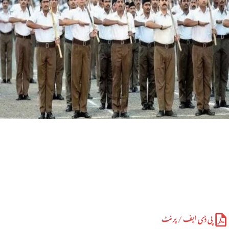
پی ڈی ایف / پرنٹ