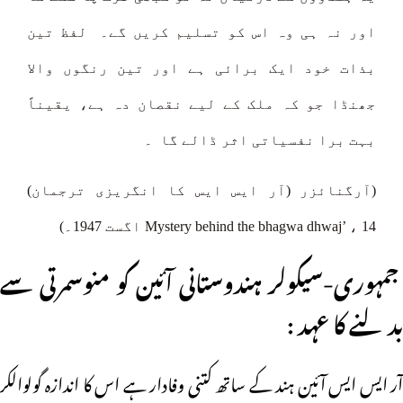
اور نہ ہی وہ اس کو تسلیم کریں گے۔ لفظ تین
بذات خود ایک برائی ہے اور تین رنگوں والا
جھنڈا جو کہ ملک کے لیے نقصان دہ ہے، یقیناً
بہت برا نفسیاتی اثر ڈالے گا ۔
(آرگنائزر (آر ایس ایس کا انگریزی ترجمان)
Mystery behind the bhagwa dhwaj’ ، 14 اگست 1947۔)
جمہوری-سیکولر ہندوستانی آئین کو منوسمرتی سے
بدلنے کا عہد :
آر ایس ایس آئین ہند کے ساتھ کتنی وفادار ہے اس کا اندازہ گولوالکر