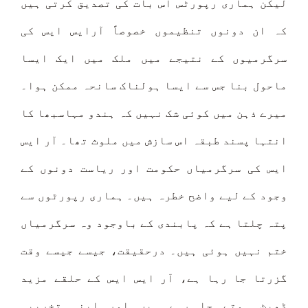
لیکن ہماری رپورٹس اس بات کی تصدیق کرتی ہیں
کہ ان دونوں تنظیموں خصوصاً آرایس ایس کی
سرگرمیوں کے نتیجے میں ملک میں ایک ایسا
ماحول بنا جس سے ایسا ہولناک سانحہ ممکن ہوا۔
میرے ذہن میں کوئی شک نہیں کہ ہندو مہاسبھا کا
انتہا پسند طبقہ اس سازش میں ملوث تھا۔ آر ایس
ایس کی سرگرمیاں حکومت اور ریاست دونوں کے
وجود کے لیے واضح خطرہ ہیں۔ ہماری رپورٹوں سے
پتہ چلتا ہے کہ پابندی کے باوجود وہ سرگرمیاں
ختم نہیں ہوئی ہیں۔ درحقیقت، جیسے جیسے وقت
گزرتا جا رہا ہے، آر ایس ایس کے حلقے مزید
ڈھیٹ ہوتے جا رہے ہیں اور اپنی تخریبی