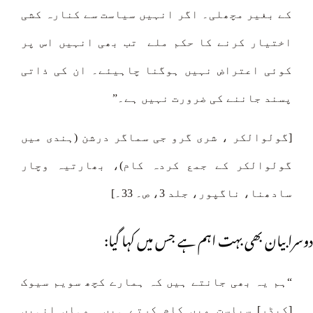
کے بغیر مچھلی۔ اگر انہیں سیاست سے کنارہ کشی
اختیار کرنے کا حکم ملے تب بھی انہیں اس پر
کوئی اعتراض نہیں ہوگنا چاہیئے۔ ان کی ذاتی
پسند جاننے کی ضرورت نہیں ہے۔”
[گولوالکر ، شری گرو جی سماگر درشن (ہندی میں
گولوالکر کے جمع کردہ کام)، بھارتیہ وچار
سادھنا، ناگپور، جلد 3، ص۔ 33۔]
دوسرا بیان بھی بہت اہم ہے جس میں کہا گیا:
“ہم یہ بھی جانتے ہیں کہ ہمارے کچھ سویم سیوک
[کیڈر] سیاست میں کام کرتے ہیں۔ وہاں انہیں