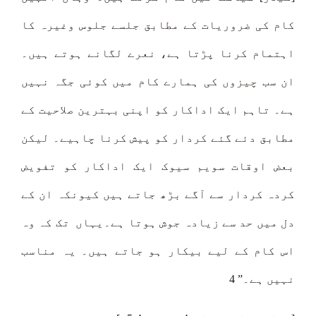
کام کی ضروریات کے مطابق جلسے جلوس وغیرہ کا
اہتمام کرنا پڑتا ہے، نعرے لگانے ہوتے ہیں۔
ان سب چیزوں کی ہمارے کام میں کوئی جگہ نہیں
ہے۔ تاہم ایک اداکار کو اپنی بہترین صلاحیت کے
مطابق دئے گئے کردار کو پیش کرنا چاہیے۔ لیکن
بعض اوقات سویم سیوک ایک اداکار کو تفویض
کردہ کردار سے آگے بڑھ جاتے ہیں کیونکہ ان کے
دل میں حد سے زیادہ جوش ہوتا ہے۔یہاں تک کہ وہ
اس کام کے لیے بیکار ہو جاتے ہیں۔ یہ مناسب
نہیں ہے۔” 4