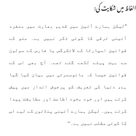
الفاظ میں شکایت کی:
“لیکن ہمارے آئین میں قدیم بھارت میں منفرد
آئینی ترقی کا کوئی ذکر نہیں ہے۔ منو کے
قوانین اسپارٹا کے لائکرگس یا فارس کے سولون
سے بہت پہلے لکھے گئے تھے۔ آج بھی اس کے
قوانین جیسا کہ مانوسمرتی میں بیان کیا گیا
ہے، دنیا کی تعریف کو پرجوش انداز میں پیش
کرتے ہیں اور خود بخود اطاعت اور مطابقت پیدا
کرتے ہیں۔ لیکن ہمارے آئینی پنڈتوں کے لیے اس
کا کوئی مطلب نہیں ہے۔‘‘