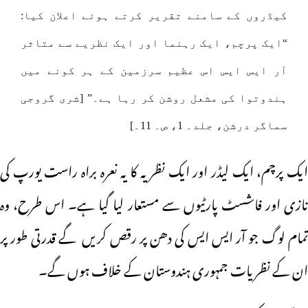
کیڈروں کے سامنے تقریر کرتے ہوئے اعلان کیا:
“ایک پرچم، ایک رہنما اور ایک نظریے سے متاثر
آر ایس ایس اس عظیم سرزمین کے ہر کونے میں
ہندوتوا کی مشعل روشن کر رہا ہے۔” [شری گروجی
سماگر درشن، جلد۔ 1، ص۔ 11۔]
ایک پرچم، ایک لیڈر اور ایک نظریہ کا یہ نعرہ براہ راست یورپ کی
نازی اور فاشسٹ پارٹیوں سے مستعار لیا گیا ہے۔ اس طرح، وہ
تمام لوگ جو آر ایس ایس کی دھن پر رقص کریں گے قدرتی طور پر
ان کے نظریات جمہوری ہندوستان کے خلاف ہوں گے۔