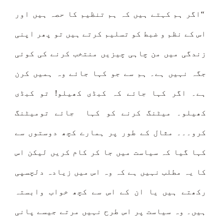
“اگر ہم کہتے ہیں کہ ہم تنظیم کا حصہ ہیں اور
اس کے نظم و ضبط کو تسلیم کرتے ہیں تو پھر اپنی
زندگی میں من چاہی چیزیں منتخب کرنے کی کوئی
جگہ نہیں ہے۔ ہم سے جو کہا جائے وہ ہمیں کرن
ہے۔ اگر کہا جائے کہ کبڈی کھیلو! تو کبڈی
کھیلو۔ میٹنگ کرنے کو کہا جائے تومیٹنگ
کرو۔۔۔ مثال کے طور پر ہمارے کچھ دوستوں سے
کہا گیا کہ سیاست میں جا کر کام کریں لیکن اس
کا یہ مطلب نہیں ہے کہ وہ اس میں زیادہ دلچسپی
رکھتے ہیں یا ان کے اس سے کچھ خواب وابستہ
ہیں۔ وہ سیاست پر اس طرح نہیں مرتے جیسے پانی