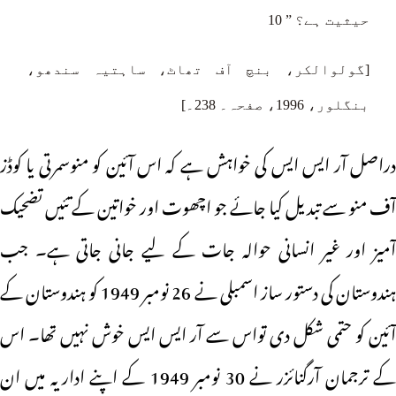
حیثیت ہے؟ ” 10
[گولوالکر، بنچ آف تھاٹ، ساہتیہ سندھو،
بنگلور، 1996، صفحہ۔ 238۔]
دراصل آر ایس ایس کی خواہش ہے کہ اس آئین کو منوسمرتی یا کوڈز
آف منو سے تبدیل کیا جائے جو اچھوت اور خواتین کے تئیں تضحیک
آمیز اور غیر انسانی حوالہ جات کے لیے جانی جاتی ہے۔ جب
ہندوستان کی دستور ساز اسمبلی نے 26 نومبر 1949 کو ہندوستان کے
آئین کو حتمی شکل دی تواس سے آر ایس ایس خوش نہیں تھا۔ اس
کے ترجمان آرگنائزر نے 30 نومبر 1949 کے اپنے اداریہ میں ان