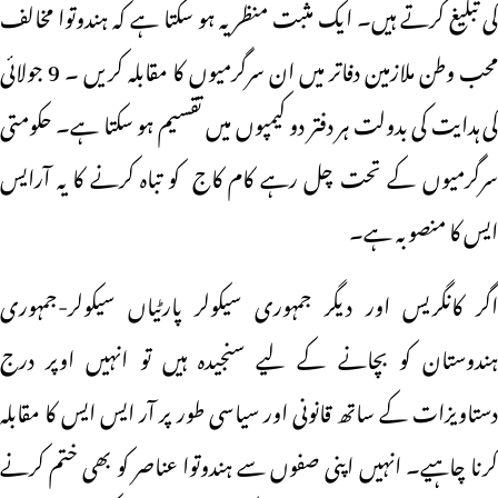
کی تبلیغ کرتے ہیں۔ ایک مثبت منظر یہ ہو سکتا ہے کہ ہندوتوا مخالف
محب وطن ملازمین دفاتر میں ان سرگرمیوں کا مقابلہ کریں ۔ 9 جولائی
کی ہدایت کی بدولت ہر دفتر دو کیمپوں میں تقسیم ہو سکتا ہے۔ حکومتی
سرگرمیوں کے تحت چل رہے کام کاج کو تباہ کرنے کا یہ آرایس
ایس کا منصوبہ ہے۔
اگر کانگریس اور دیگر جمہوری سیکولر پارٹیاں سیکولر-جمہوری
ہندوستان کو بچانے کے لیے سنجیدہ ہیں تو انہیں اوپر درج
دستاویزات کے ساتھ قانونی اور سیاسی طور پر آر ایس ایس کا مقابلہ
کرنا چاہیے۔ انہیں اپنی صفوں سے ہندوتوا عناصر کو بھی ختم کرنے