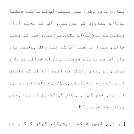
پیاری مادر وطن، میں ہمیشہ آپ کے سامنے جھکتا
ہوں/اے ہندوؤں کی سرزمین، آپ نے مجھے آرام
وسکون سے پالا ہے/اے مقدس سرزمین، خیر کی عظیم
خالق، میرا یہ جسم آپ کے لیے وقف ہو/میں بار
بار آپ کے سامنے جھکتا ہوں/ اے خدائے بزرگ و
برتر، ہم ہندو راشٹر کے اٹوٹ انگ آپ کو عقیدت
کے ساتھ سلام پیش کرتے ہیں/تیرے مقصد کے لیے ہم
نے اپنی کمر کس لی ہے/اس کی تکمیل کے لیے ہمیں
برکت عطا فرما۔‘‘ 6
[آر ایس ایس، شاکھا درشیکا، گیان گنگا، جے