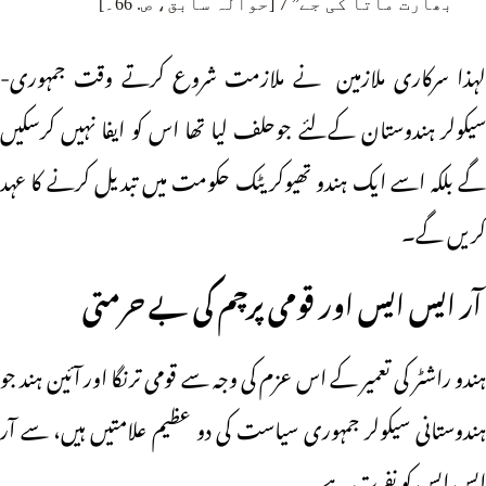
بھارت ماتا کی جے” 7 [حوالہ سابق، ص. 66۔]
لہذا سرکاری ملازمین نے ملازمت شروع کرتے وقت جمہوری-
سیکولر ہندوستان کےلئے جوحلف لیا تھا اس کو ایفا نہیں کرسکیں
گے بلکہ اسے ایک ہندو تھیوکریٹک حکومت میں تبدیل کرنے کا عہد
کریں گے۔
آر ایس ایس اور قومی پرچم کی بے حرمتی
ہندو راشٹر کی تعمیر کے اس عزم کی وجہ سے قومی ترنگا اور آئین ہند جو
ہندوستانی سیکولر جمہوری سیاست کی دو عظیم علامتیں ہیں، سے آر
ایس ایس کو نفرت ہے۔