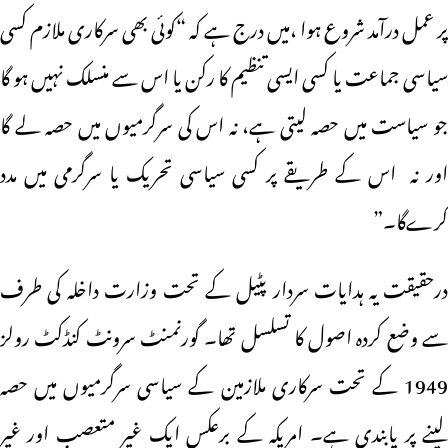
پر عمل درآمد شروع ہوا ،میں درج ہے کہ “کوئی بھی سرکاری ملازم کسی
سیاسی جماعت یا کسی ایسی تنظیم کا رکن یا اس سے منسلک نہیں ہو گا
جو سیاست میں حصہ لیتی ہے، نہ اس کی سرگرمیوں میں حصہ لے گا
اور نہ اس کے طریقے پر کسی سیاسی تحریک یا سرگرمی میں مدد
کرےگا۔”
درحقیقت یہ ہدایات سردار پٹیل کے تحت وزارت داخلہ کی طرف
سے وضع کردہ اصول کا تسلسل تھا۔ گورنمنٹ سرونٹ کنڈکٹ رولز
1949 کے تحت سرکاری ملازمین کے سیاسی سرگرمیوں میں حصہ
لینے پر پابندی ہے۔ امریکہ کے برعکس ایک غیر متعصب اور غیر