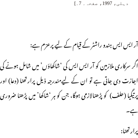
دہلی، 1997، صفحہ۔ 7۔]
آر ایس ایس ہندو راشٹر کے قیام کے لیے پرعزم ہے:
اگر سرکاری ملازمین کو آر ایس ایس کی ‘شاکھاؤں’ میں شامل ہونے کی
اجازت دی جاتی ہے تو ان کے لیےمندرجہ ذیل پرارتھنا (دعا) اور
پرتیگیا (حلف) کو پڑھنالازمی ہوگا، جن کو ہر ‘شاکھا’ میں پڑھنا ضروری
ہے۔
پرارتھنا: