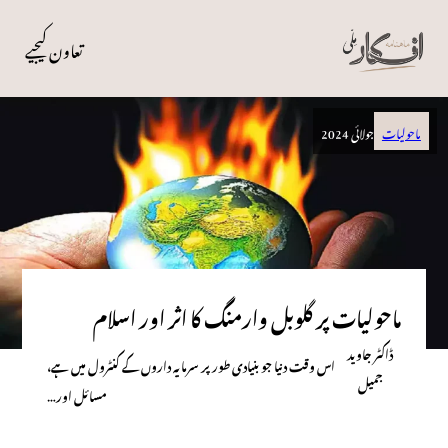
تعاون کیجیے
ماحولیات
جولائی 2024
ماحولیات پر گلوبل وارمنگ کا اثر اور اسلام
ڈاکٹر جاوید
اس وقت دنیا جو بنیادی طور پر سرمایہ داروں کے کنٹرول میں ہے،
جمیل
مسائل اور…