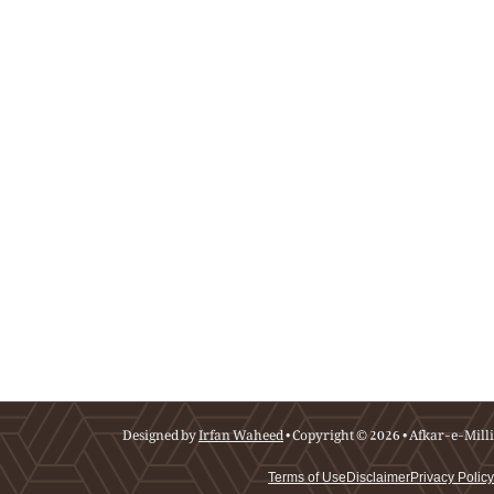
Designed by
Irfan Waheed
• Copyright © 2026 • Afkar-e-Milli
Terms of Use
Disclaimer
Privacy Policy