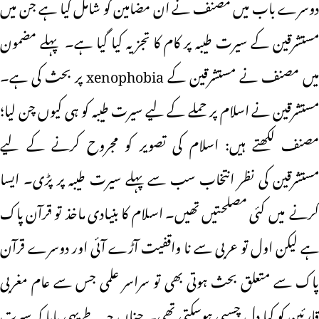
دوسرے باب میں مصنف نے ان مضامین کو شامل کیا ہے جن میں
مستشرقین کے سیرت طیبہ پر کام کا تجزیہ کیا گیا ہے۔ پہلے مضمون
میں مصنف نے مستشرقین کے xenophobia پر بحث کی ہے۔
مستشرقین نے اسلام پر حملے کے لیے سیرت طیبہ کو ہی کیوں چن لیا؛
مصنف لکھتے ہیں: اسلام کی تصویر کو مجروح کرنے کے لیے
مستشرقین کی نظر انتخاب سب سے پہلے سیرت طیبہ پر پڑی۔ ایسا
کرنے میں کئی مصلحتیں تھیں۔ اسلام کا بنیادی ماخذ تو قرآن پاک
ہے لیکن اول تو عربی سے نا واقفیت آڑے آئی اور دوسرے قرآن
پاک سے متعلق بحث ہوتی بھی تو سراسر علمی جس سے عام مغربی
قارئین کو کیا دل چسپی ہوسکتی تھی۔ چناں چہ طے یہی پایا کہ سیرت