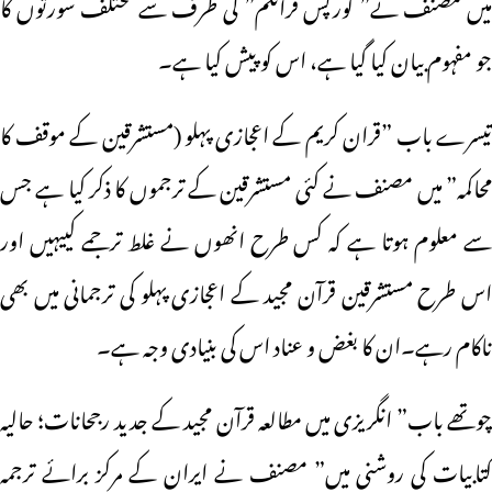
میں مصنف نے” کورپس قرانکم” کی طرف سے مختلف سورتوں کا
جو مفہوم بیان کیا گیا ہے، اس کو پیش کیا ہے۔
تیسرے باب ”قران کریم کے اعجازی پہلو (مستشرقین کے موقف کا
محاکمہ” میں مصنف نے کئی مستشرقین کے ترجموں کا ذکر کیا ہے جس
سے معلوم ہوتا ہے کہ کس طرح انھوں نے غلط ترجمے کییہیں اور
اس طرح مستشرقین قرآن مجید کے اعجازی پہلو کی ترجمانی میں بھی
ناکام رہے۔ان کا بغض و عناد اس کی بنیادی وجہ ہے۔
چوتھے باب” انگریزی میں مطالعہ قرآن مجید کے جدید رجحانات؛ حالیہ
کتابیات کی روشنی میں” مصنف نے ایران کے مرکز برائے ترجمہ