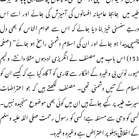
طیبہ میں جابجا عامیانہ افسانوں کی آمیزش کی جائے اور اسے اس
درجے سنسنی خیز بنا دیا جائے کہ اس سے عوام الناس کو بھی دل
چسپی پیدا ہو جائے اور ان کی اسلام دشمنی راسخ ہو جائے” (صفحہ
153) اس باب میں مصنف نے انگریزی ادیبوں مثلا دانتے، ولیم
میور، ٹوئن بی وغیرہ کے افکار سے قاری کو آگاہ کیا ہے کہ کیسے ان کو
اسلام کے تئیں دشمنی تھی۔ مصنف لکھتے ہیں کہ جو اعتراضات
سیرت طیبہ پر کیے جاتے ہیں ان میں کوئی بھی موضوع سنجیدہ نہیں۔
کسی کو وحی سے مسئلہ ہے؛ کسی کو رسول رحمت صلی اللہ علیہ وسلم
کے اخلاقی پہلو پر اعتراض ہے وغیرہ وغیرہ۔