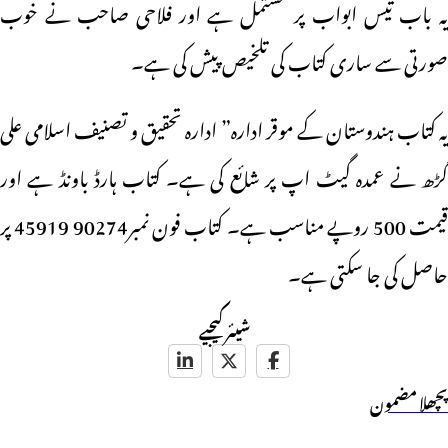
یہ باب تیس ابواب پر مشتمل ہے اور فلاحی صاحب نے خوب
صورتی سے ساری کتاب کی تلخیص پیش کی ہے۔
یہ کتاب ہندوستان کے موقر ادارہ” ادارہ تحقیق و تصنیف اسلامی علی
گڑھ نے عمدہ گیٹ اپ پر شائع کی ہے۔ کتاب ہارڈ باونڈ ہے اور
قیمت 500 روپے مناسب ہے۔ کتاب فون نمبر90274 45919 پر
حاصل کی جا سکتی ہے۔
شیئر کیجیے
پچھلا مضمون