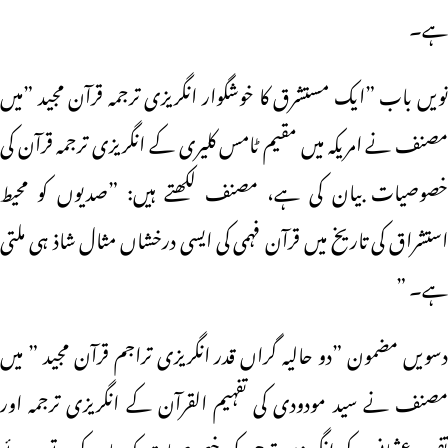
ہے۔
نویں باب ”ایک مستشرق کا خوشگوار انگریزی ترجمہ قرآن مجید ”میں
مصنف نے امریکہ میں مقیم ٹامس کلیری کے انگریزی ترجمہ قرآن کی
خصوصیات بیان کی ہے، مصنف لکھتے ہیں: ”صدیوں کو محیط
استشراق کی تاریخ میں قرآن فہمی کی ایسی درخشاں مثال شاذ ہی ملتی
ہے۔ ”
دسویں مضمون ”دو حالیہ گراں قدر انگریزی تراجم قرآن مجید ” میں
مصنف نے سید مودودی کی تفہیم القرآن کے انگریزی ترجمہ اور
تفسیر عثمانی کے انگریزی ترجمہ کی خصوصیات کو بیان کرتے ہوئے