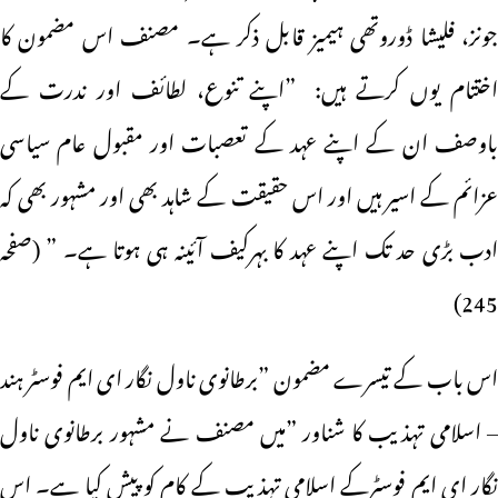
جونز، فلیشا ڈوروتھی ہیمیز قابل ذکر ہے۔ مصنف اس مضمون کا
اختتام یوں کرتے ہیں: ”اپنے تنوع، لطائف اور ندرت کے
باوصف ان کے اپنے عہد کے تعصبات اور مقبول عام سیاسی
عزائم کے اسیر ہیں اور اس حقیقت کے شاہد بھی اور مشہور بھی کہ
ادب بڑی حد تک اپنے عہد کا بہرکیف آئینہ ہی ہوتا ہے۔ ” (صفحہ
245)
اس باب کے تیسرے مضمون ”برطانوی ناول نگار ای ایم فوسٹر ہند
– اسلامی تہذیب کا شناور ”میں مصنف نے مشہور برطانوی ناول
نگار ای ایم فوسٹرکے اسلامی تہذیب کے کام کو پیش کیا ہے۔ اس