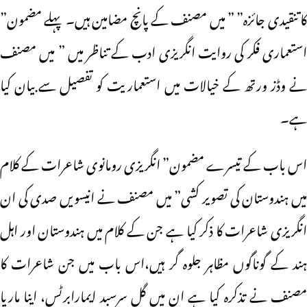
کا تنقیدی جائزہ” ” میں مصنف کے پانچ مضامین ہیں۔ پہلے مضمون”
استعماری فکر کی روایت انگریزی ادب کے تناظر میں ” میں مصنف
نے وڈز ورتھ کے خیالات میں استعماریت کو تفصیل سے بیان کیا
ہے۔
اس باب کے تیسرے مضمون” انگریزی رومانوی شاعرات کے کلام
میں ہندوستان کی تصویر کشی” میں مصنف نے انیسویں صدی کی ان
انگریزی شاعرات کا ذکر کیا ہے جن کے کلام میں ہندوستان اور اہل
ہند کے گوناگوں مظاہر جلوہ گر ہیں،اس باب میں جن شاعرات کا
مصنف نے تذکرہ کیا ہے ان میں گل سرسبد ایمارابرٹس، اینا ماریا