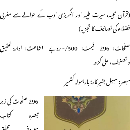
(قرآن مجید، سیرت طیبہ اور انگریزی ادب کے حوالے سے مغربی
فضلاء کی تصانیف کا تجزیہ)
صفحات : 296 قیمت: 500/- روپے اشاعت: ادارہ تحقیق
و تصنیف، علی گڑھ
مبصر: سہیل بشیر کار؛ بارہمولہ کشمیر
296 صفحات کی زیر
تبصرہ کتاب
معروف محقق