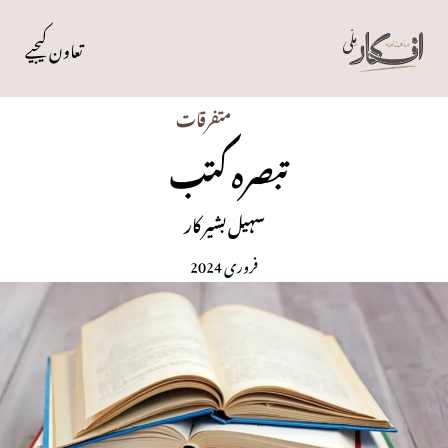
تعاون کیجیے
متفرقات
تبصرہ کتب
سہیل بشیر کار
فروری 2024