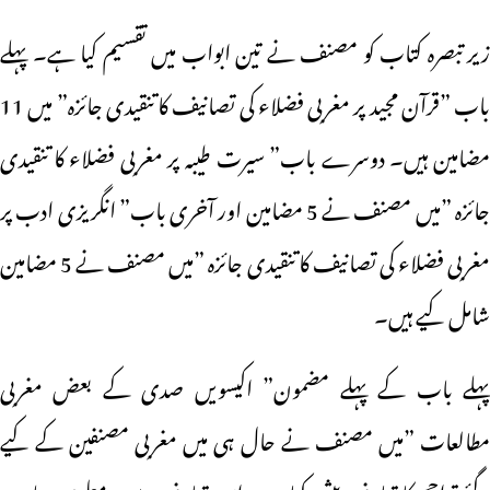
زیر تبصرہ کتاب کو مصنف نے تین ابواب میں تقسیم کیا ہے۔ پہلے
باب ”قرآن مجید پر مغربی فضلاء کی تصانیف کا تنقیدی جائزہ” میں 11
مضامین ہیں۔ دوسرے باب” سیرت طیبہ پر مغربی فضلاء کا تنقیدی
جائزہ ”میں مصنف نے 5 مضامین اور آخری باب” انگریزی ادب پر
مغربی فضلاء کی تصانیف کا تنقیدی جائزہ ”میں مصنف نے 5 مضامین
شامل کیے ہیں۔
پہلے باب کے پہلے مضمون” اکیسویں صدی کے بعض مغربی
مطالعات ”میں مصنف نے حال ہی میں مغربی مصنفین کے کیے
گئے تراجم کا تعارف پیش کیا ہے۔اس تعارف سے یہ معلوم ہوتا ہے