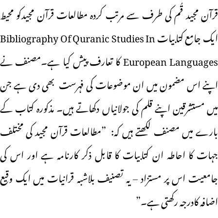
قرآن مجید قُم کی طرف سے مرتب کردہ مطالعات قرآن مجیدکو محیط
ایک جامع کتابیات Bibliography Of Quranic Studies In
European Languages کا تعارف پیش کیا ہے۔مصنف نے
اپنے اس مضمون میں ان موضوعات کی فہرست بھی دی ہے جن
میں مستشرقین اپنے قلم کی جولانیاں دکھاتے ہیں۔ مذکورہ کتاب کے
بارے میں مصنف لکھتے ہیں کہ: ”مطالعات قرآن مجید کی مختلف
جہات کا احاطہ ان کتابیات کا قابل ذکر کارنامہ ہے اور اس کی
جامعیت اس پر مستزاد – یہ تصنیف بلاشبہ قرانیات میں ایک وقیع
اضافہ کادرجہ رکھتی ہے۔”