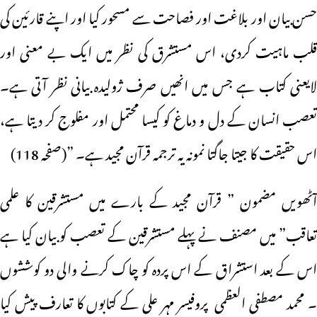
حسن بیان اور بلاغت اور فصاحت سے مسحور کیا اور اپنے قارئین کی
قلب ماہیت کردی، اس مستشرق کی نظر میں ایک بے معنی اور
لایعنی کتاب ہے جس میں انھیں صرف ژولیدہ بیانی نظر آتی ہے۔
تعصب انسان کے دل و دماغ کو کیسا محتمل اور مفلوج کر دیتا ہے،
اس حقیقت کا جیتا جاگتا نمونہ یہ ترجمہ قرآن مجید ہے۔ ”(صفحہ 118)
آٹھویں مضمون ” قرآن مجید کے بارے میں مستشرقین کا علمی
تعاقب” میں مصنف نے پہلے مستشرقین کے تعصب کو بیان کیا ہے
اس کے بعد استشراق کے اس پردہ کو چاک کرنے والی دو کوششوں
۔ محمد مصطفی العظمی پروفیسر مہر علی کے کتابوں کا تعارف پیش کیا