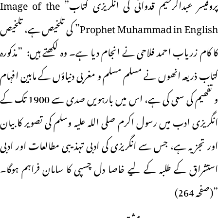
پروفیسر عبدالرحیم قدوائی کی انگریزی کتاب” Image of the
Prophet Muhammad in English” کی تلخیص ہے، تلخیص
کا کام زریاب احمد فلاحی نے انجام دیا ہے۔ وہ لکھتے ہیں: ”مذکورہ
کتاب ذریعہ انھوں نے مسلم مسلم و مغربی دنیاؤں کے مابین افہام
و تفھیم کی سعی کی ہے، اس میں بارہویں صدی سے 1900 تک کے
انگریزی ادب میں رسول اکرم صلی اللہ علیہ وسلم کی تصویر کا بیان
اور تجزیہ ہے، جس سے انگریزی کی ادبی تہذیبی مطالعات اور ادبی
استشراق کے طلبہ کے لیے خاصا دل چسپی کا سامان فراہم ہوگا۔
”(صفحہ 264)