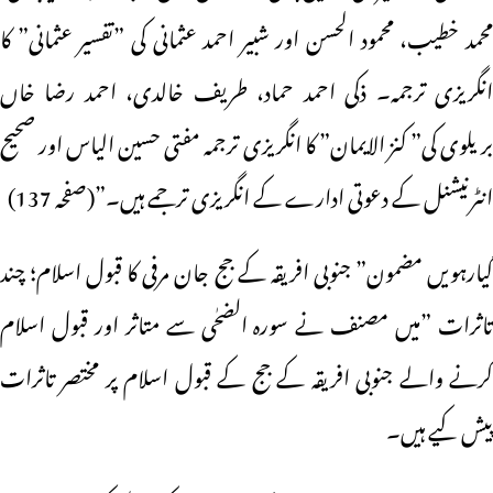
محمد خطیب، محمود الحسن اور شبیر احمد عثمانی کی ”تفسیر عثمانی” کا
انگریزی ترجمہ۔ ذکی احمد حماد، طریف خالدی، احمد رضا خاں
بریلوی کی” کنز الایمان” کا انگریزی ترجمہ مفتی حسین الیاس اور صحیح
انٹرنیشنل کے دعوتی ادارے کے انگریزی ترجمے ہیں۔”(صفحہ 137)
گیارہویں مضمون” جنوبی افریقہ کے جج جان مرفی کا قبول اسلام؛ چند
تاثرات ”میں مصنف نے سورہ الضحٰی سے متاثر اور قبول اسلام
کرنے والے جنوبی افریقہ کے جج کے قبول اسلام پر مختصر تاثرات
پیش کیے ہیں۔