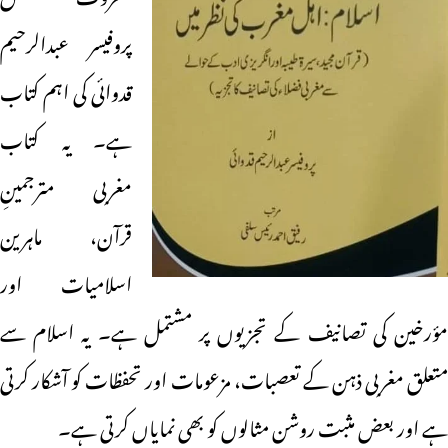
پروفیسر عبدالرحیم
قدوائی کی اہم کتاب
ہے۔ یہ کتاب
مغربی مترجمینِ
قرآن، ماہرین
اسلامیات اور
مؤرخین کی تصانیف کے تجزیوں پر مشتمل ہے۔ یہ اسلام سے
متعلق مغربی ذہن کے تعصبات، مزعومات اور تحفظات کو آشکار کرتی
ہے اور بعض مثبت روشن مثالوں کو بھی نمایاں کرتی ہے۔