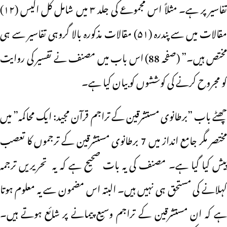
تفاسیر پر ہے۔ مثلاً اس مجموعے کی جلد ۳ میں شامل کل اکیس (۱۲)
مقالات میں سے پندرہ (۵۱) مقالات مذکورہ بالا گروہی تفاسیر سے ہی
مختص ہیں۔” (صفحہ 88) اس باب میں مصنف نے تفسیر کی روایت
کو مجروح کرنے کی کوششوں کو بیان کیا ہے۔
چھٹے باب ”برطانوی مستشرقین کے تراجم قرآن مجید: ایک محاکمہ” میں
مختصر مگر جامع انداز میں 7 برطانوی مستشرقین کے ترجموں کا تعصب
پیش کیا گیا ہے۔ مصنف کی یہ بات صحیح ہے کہ یہ تحریریں ترجمہ
کہلانے کی مستحق ہی نہیں ہیں۔ البتہ اس مضمون سے یہ معلوم ہوتا
ہے کہ ان مستشرقین کے تراجم وسیع پیمانے پر شائع ہوتے ہیں۔