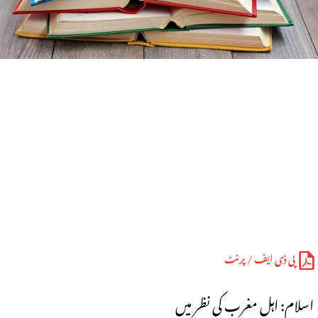
پی ڈی ایف / پرنٹ
اسلام: اہل مغرب کی نظر میں