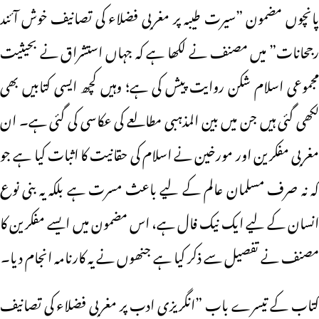
پانچوں مضمون ”سیرت طیبہ پر مغربی فضلاء کی تصانیف خوش آئند
رجحانات” میں مصنف نے لکھا ہے کہ جہاں استشراق نے بحیثیت
مجموعی اسلام شکن روایت پیش کی ہے؛ وہیں کچھ ایسی کتابیں بھی
لکھی گئی ہیں جن میں بین المذہبی مطالعے کی عکاسی کی گئی ہے۔ ان
مغربی مفکرین اور مورخین نے اسلام کی حقانیت کا اثبات کیا ہے جو
کہ نہ صرف مسلمان عالم کے لیے باعث مسرت ہے بلکہ یہ بنی نوع
انسان کے لیے ایک نیک فال ہے، اس مضمون میں ایسے مفکرین کا
مصنف نے تفصیل سے ذکر کیا ہے جنھوں نے یہ کارنامہ انجام دیا۔
کتاب کے تیسرے باب ”انگریزی ادب پر مغربی فضلاء کی تصانیف