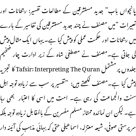
پانچواں باب” جدید مستشرقین کے مطالعات تفسیر: رجحانات اور
تعبیرات ”میں مصنف نے چند جدید مستشرقین کی تفاسیر کے بارے
میں رجحانات اور حکمت عملی کو پیش کیا ہے۔ یہاں ایک مثال پیش
کی جاتی ہے۔مصنف نے مصطفیٰ شاہ کے زیر ادارت چار ضخیم
جلدوں پر مشتمل Tafsir: Interpreting The Quran کا تجزیہ
پیش کیا ہے۔مصنف لکھتے ہیں: ”تفسیر پر سب سے زیادہ توجہ اہل
سنت والجماعت کی رہی ہے۔ امت میں اسی کا اعتبار بھی رہا
ہے۔ لیکن ان نمائندہ ممتاز مسلم مفسرین کے بالمقابل زیادہ توجہ بلکہ
سر پرستی صوفی، شیعہ معتزلہ، اسماعیلی حتی کہ بہائی مذہب کی آئینہ دار