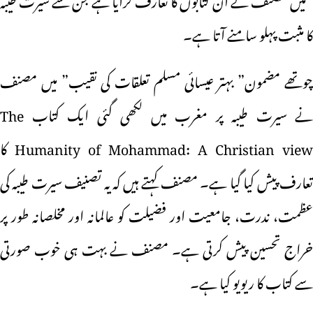
کا مثبت پہلو سامنے آتا ہے۔
چوتھے مضمون” بہتر عیسائی مسلم تعلقات کی نقیب” میں مصنف
نے سیرت طیبہ پر مغرب میں لکھی گئی ایک کتاب The
Humanity of Mohammad: A Christian view کا
تعارف پیش کیا گیا ہے۔ مصنف کہتے ہیں کہ یہ تصنیف سیرت طیبہ کی
عظمت، ندرت، جامعیت اور فضیلت کو عالمانہ اور مخلصانہ طور پر
خراج تحسین پیش کرتی ہے۔ مصنف نے بہت ہی خوب صورتی
سے کتاب کا ریویو کیا ہے۔