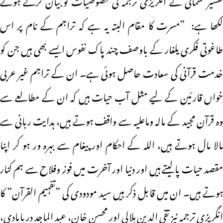
لکھا ہے: ”مسرت کا مقام البتہ یہ ہے کہ تراجم کے نام پر اس
طاغوتی فکری یلغار کے باوصف چند پاک نفوس ایسے بھی ہیں جن کو
خدمت قرآنی کی سعادت حاصل ہوئی ہے۔ ان کے تراجم غیر عربی
خواں قارئین کے لیے مثل آب حیات ہیں کہ ان کے مطالعے سے
وہ قرآن مجید کے مالہ وماعلیہ سے واقف ہوتے ہیں، ہدایت ربانی سے
مالا مال ہوتے ہیں، اللہ کے احکام اور پیغام سے بہرہ ور ہو کر اپنا
مقصد حیات پالیتے ہیں اور دنیا اور آخرت میں فوز وفلاح سے ہم کنار
ہوتے ہیں۔ ان میں قابل ذکر ہیں سید مودودی کی ”تفہیم القرآن” کا
انگریزی ترجمہ نیز تقی الدین ہلالی اور محسن خان، عبد الماجد دریابادی،