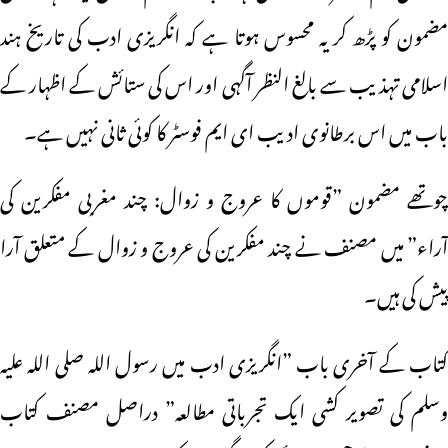
مضمون کو پڑھ کر یہ محسوس ہوتا ہے کہ انگریزی ادب کی تاریخ ہند
اسلامی تہذیب سے بالغ النظر آگہی اور اس کی ستائش کے اظہار کے
باب میں اس برطانوی ادیب ای ایم فوسٹر کا کوئی ثانی نہیں ہے۔
چوتھے مضمون ”قوموں کا عروج و زوال: چند مغربی مفکرین کی
آراء” میں مصنف نے چند مفکرین کی عروج و زوال کے متعلق آرا
پیش کی ہیں۔
کتاب کے آخری باب ”انگریزی ادب میں رسول اللہ صلی اللہ علیہ
وسلم کی تصویر کشی ایک تجرباتی مطالعہ” دراصل مصنف کتاب