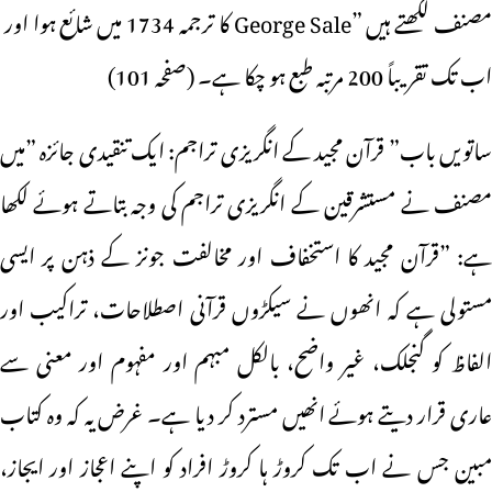
مصنف لکھتے ہیں ”George Sale کا ترجمہ 1734 میں شائع ہوا اور
اب تک تقریباً 200 مرتبہ طبع ہو چکا ہے۔ (صفحہ 101)
ساتویں باب” قرآن مجید کے انگریزی تراجم: ایک تنقیدی جائزہ ”میں
مصنف نے مستشرقین کے انگریزی تراجم کی وجہ بتاتے ہوئے لکھا
ہے: ”قرآن مجید کا استخفاف اور مخالفت جونز کے ذہن پر ایسی
مستولی ہے کہ انھوں نے سیکڑوں قرآنی اصطلاحات، تراکیب اور
الفاظ کو گنجلک، غیر واضح، بالکل مبہم اور مفہوم اور معنی سے
عاری قرار دیتے ہوئے انھیں مسترد کر دیا ہے۔ غرض یہ کہ وہ کتاب
مبین جس نے اب تک کروڑ ہا کروڑ افراد کو اپنے اعجاز اور ایجاز،