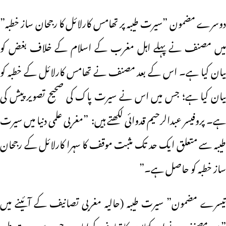
دوسرے مضمون ”سیرت طیبہ پر تھامس کارلائل کا رجحان ساز خطبہ”
میں مصنف نے پہلے اہل مغرب کے اسلام کے خلاف بغض کو
بیان کیا ہے۔ اس کے بعد مصنف نے تھامس کارلائل کے خطبہ کو
بیان کیا ہے؛ جس میں اس نے سیرت پاک کی صحیح تصویر پیش کی
ہے۔ پروفیسر عبدالرحیم قدوائی لکھتے ہیں: ”مغربی علمی دنیا میں سیرت
طیبہ سے متعلق ایک حد تک مثبت موقف کا سہرا کارلائل کے رجحان
ساز خطبہ کو حاصل ہے۔”
تیسرے مضمون” سیرت طیبہ (حالیہ مغربی تصانیف کے آئینے میں
”میں مصنف نے ان کتابوں کا تعارف کرایا ہے جن سے سیرت طیبہ