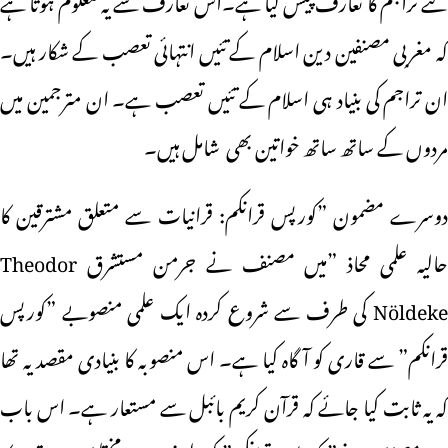
کہ مغربی مصنفین دین اسلام کے تئیں انتہائی تعصب کے شکار ہیں۔
ان تراجم کی بنیاد ہی اسلام کے تئیں تعصب ہے۔ ان مترجمین میں
مردوں کے ساتھ ساتھ خواتین بھی شامل ہیں۔
دوسرے مضمون ”کورپس قرانکم: قرانیات سے متعلق مشترقین کا
حالیہ علمی محاذ ”میں مصنف نے جرمن مستشرق Theodor
Nöldeke کی طرف سے شروع کردہ ایک علمی منصوبے ”کورپس
قرانکم” سے قاری کو آگاہ کیا ہے۔ اس منصوبہ کا بنیادی مقصد یہ تھا
کہ یہ ثابت کیا جائے کہ قرآن کریم بائبل سے مستعار ہے۔ اس باب