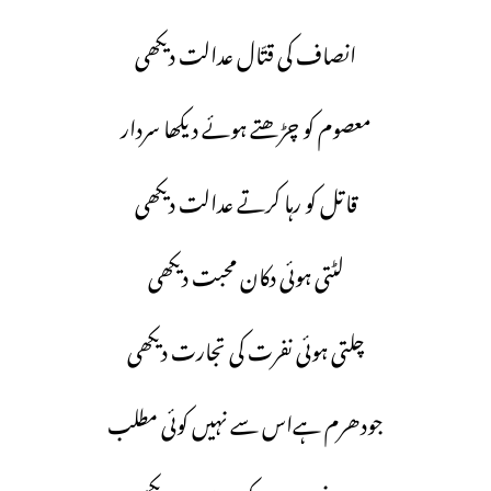
انصاف کی قتّال عدالت دیکھی
معصوم کو چڑھتے ہوئے دیکھا سردار
قاتل کو رہا کرتے عدالت دیکھی
لٹتی ہوئی دکان محبت دیکھی
چلتی ہوئی نفرت کی تجارت دیکھی
جودھرم ہےاس سے نہیں کوئی مطلب