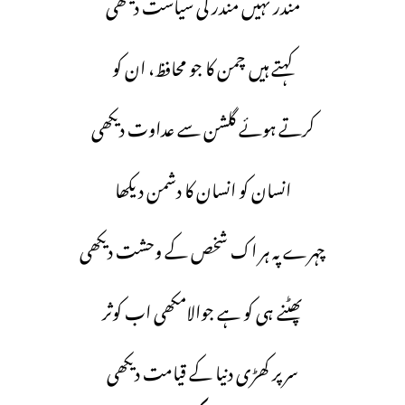
مندر نہیں مندر کی سیاست دیکھی
کہتے ہیں چمن کا جو محافظ، ان کو
کرتے ہوئے گلشن سے عداوت دیکھی
انسان کو انسان کا دشمن دیکھا
چہرے پہ ہر اک شخص کے وحشت دیکھی
پھٹنے ہی کو ہے جوالامکھی اب کوثر
سرپر کھڑی دنیا کے قیامت دیکھی