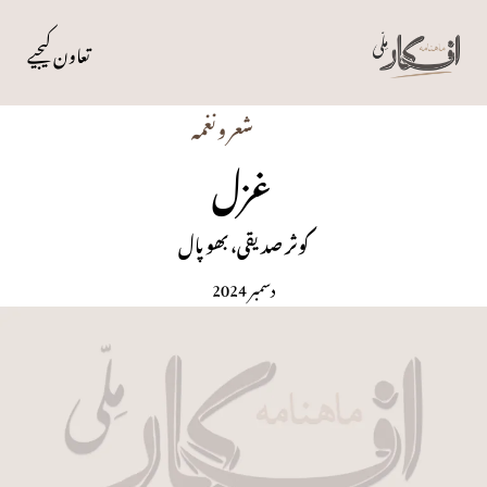
تعاون کیجیے
شعر و نغمہ
غزل
کوثر صدیقی، بھوپال
دسمبر 2024