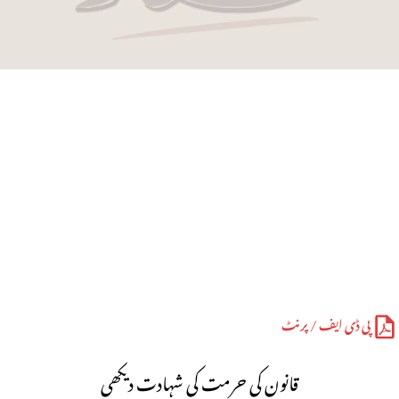
پی ڈی ایف / پرنٹ
قانون کی حرمت کی شہادت دیکھی