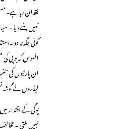
فقدان رہا ہے۔مسلم
نہیں بننے دیا ۔ س
کوئی جگہ نہ ہو۔است
افسوس کہ یو پی ک
ان پارٹیوں کی سخ
لیڈروں نے گوشہ نشی
یوگی کے اقتدار می
نہیں ملتی ۔ مخالف