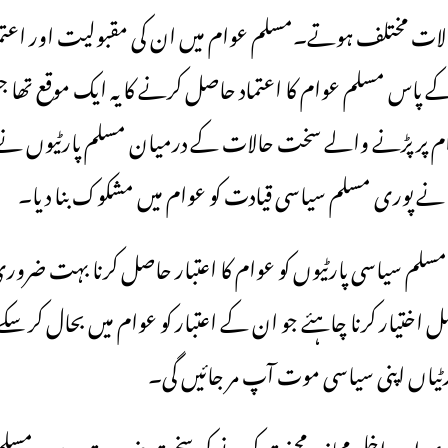
لات مختلف ہوتے۔مسلم عوام میں ان کی مقبولیت اور اعتماد
ے پاس مسلم عوام کا اعتماد حاصل کرنے کا یہ ایک موقع تھا 
ام پر پڑنے والے سخت حالات کے درمیان مسلم پارٹیوں نے ا
ے پوری مسلم سیاسی قیادت کو عوام میں مشکوک بنا دیا۔
مسلم سیاسی پارٹیوں کو عوام کا اعتبار حاصل کرنا بہت ضرو
مل اختیار کرنا چاہئے جو ان کے اعتبار کو عوام میں بحال کر سک
ہ پارٹیاں اپنی سیاسی موت آپ مر جائیں گی۔
اہری اور داخلی محاذ پر محنت کرنے کی سخت ضرورت ہے ۔مسلم پ