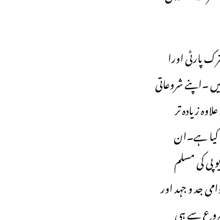
رک پارٹی اورا
یں ۔اپنے شروعاتی
وہ زیادہ تر
ہی کیا ہے۔ان
 پی کی مسلم
می جد و جہد اور
 شروع سے ہی