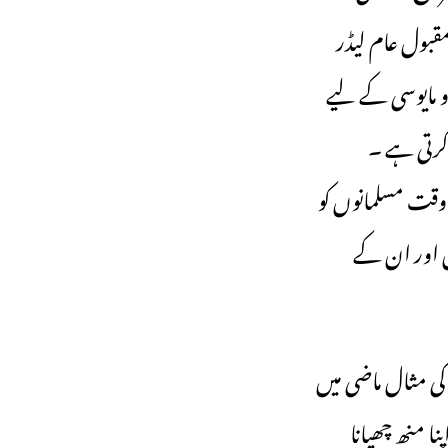
قبول عام لیڈر
و مایوسی کے لیے
 کرتی ہے ۔
وقت مسلمانوں کو
 اور ان کے
کی مثال ماضی میں
ا منھ چھپانا