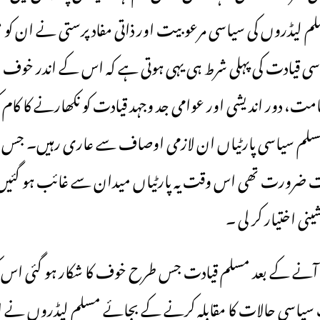
 لیڈروں کی سیاسی مرعوبیت اور ذاتی مفاد پرستی نے ان کو م
یاسی قیادت کی پہلی شرط ہی یہی ہوتی ہے کہ اس کے اندر خوف 
قامت، دور اندیشی اور عوامی جد وجہد قیادت کو نکھارنے کا کام
ی مسلم سیاسی پارٹیاں ان لازمی اوصاف سے عاری رہیں۔ جس 
ت ضرورت تھی اس وقت یہ پارٹیاں میدان سے غائب ہو گئیں
نی اختیار کر لی ۔
ں آنے کے بعد مسلم قیادت جس طرح خوف کا شکار ہو گئی اس 
 سیاسی حالات کا مقابلہ کرنے کے بجائے مسلم لیڈروں نے اپن