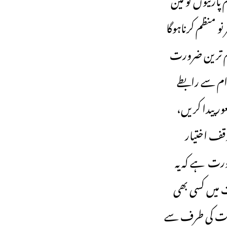
و منظم کرناہوگا
ہم ترین ضرورت
وام سے رابطے
ر پیدا کریں،
وقف اختیار
ورت ہے کہ یہ
 میں کسی بھی
کومت کی طرف سے