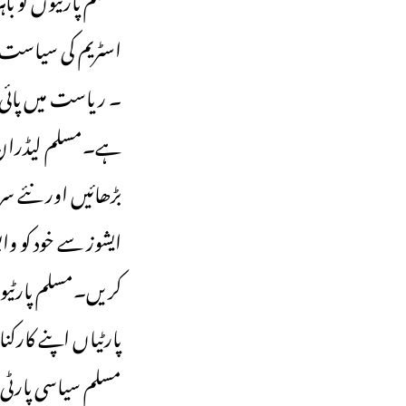
اسٹریم کی سیاست می
۔ ریاست میں پائی 
ہے۔مسلم لیڈران اپ
بڑھائیں اور نئے س
ایشوز سے خود کو و
کریں۔مسلم پارٹیو
پارٹیاں اپنے کارک
مسلم سیاسی پارٹی 