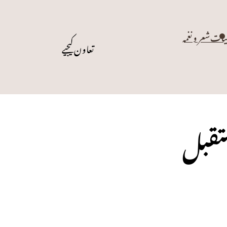
یات
شعر و نغمہ
تعاون کیجیے
ستقبل