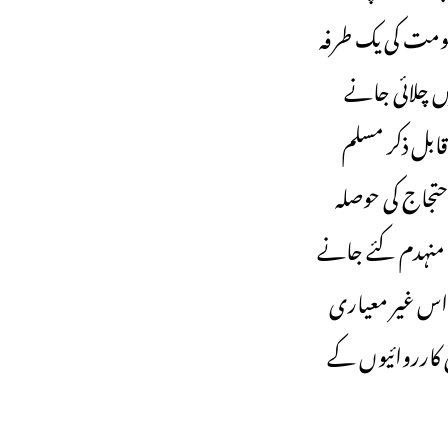
حکومت کی یک طرفہ
ں چلائی جانے
ابل ذکر مسلم
حتجاج کی حوصلہ
ت منہدم کئے جانے
اس غیر معیاری
ی کارروائیوں کے