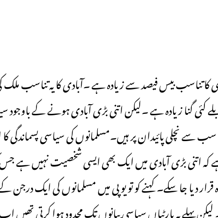
ادی کا تناسب بیس فیصد سے زیادہ ہے ۔آبادی کا یہ تناسب ملک کی
 کئی گنا زیادہ ہے ۔لیکن اتنی بڑی آبادی ہونے کے باوجود سی
 سے نچلی پائیدان پر ہیں۔مسلمانوں کی سیاسی پسماندگی کا 
ہے کہ اتنی بڑی آبادی میں ایک بھی ایسی شخصیت نہیں ہے جس ک
دہ قرار دیا جا سکے۔ کہنے کو تو یو پی میں مسلمانوں کی ایک درجن
 لیکن پہلے یہ پارٹیاں سیاسی بیانوں تک محدود ہوا کرتی تھیں