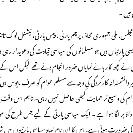
ہیں ۔
س، ملی جمہوری محاذ ، پرچم پارٹی ، پیس پارٹی، نیشنل لوک تانت
ی پارٹیاں ہیں جو مسلمانوں کی سیاسی قیادت کی دعویدار رہی ہ
 نے کچھ کار ہائے نمایاں ضرور انجام دئے تھے لیکن اس کے علا
یر دانشمندانہ کارکردگی کی وجہ سے مسلم عوام کو صرف مایوس 
وام کی وسیع تر حمایت کبھی حاصل نہیں رہی۔ تاہم اس وقت یو
داؤ پر لگا ہوا ہے ۔ ایک سیاسی پارٹی کے لیے جس طرح کی عوا
ی کی ضرورت ہوتی ہے، اس کا ان نام نہاد سیاسی پارٹیوں میں