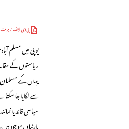
پی ڈی ایف / پرنٹ
یو پی میں مسلم آب
ریاستوں کے مقابلے
یہاں کے مسلمان سب
سے لگایا جا سکتا 
سیاسی قائد یا نمائن
پارٹیاں موجود ہیں۔