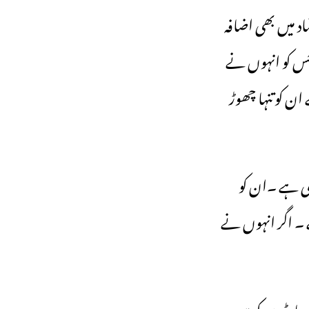
 میں بھی اضافہ
جس کو انہوں نے
ن کو تنہا چھوڑ
ری ہے ۔ان کو
ے ۔ اگر انہوں نے
ارٹیوں کو مین