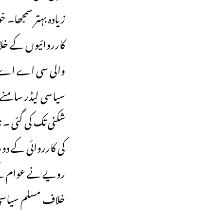
زیادہ بہتر سمجھا۔
کارروائیوں کے خلا
والی سی اے اے او
سیاسی لیڈر سامنے 
شکنی تک کی گئی ۔ 
کی کارروائی کے د
رویے نے عوام کے ان
خلاف مسلم سیاسی پا