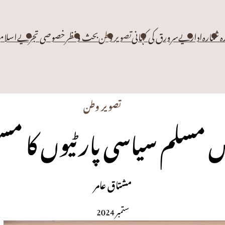
زہ شمارہ
اداریے
سرورق کی کہانی
تصویر وطن
بحث و نظر
خصوصی تجزیے
اسلام
تصویر وطن
یں مسلم سیاسی پارٹیوں کا م
مشتاق عامر
ستمبر 2024