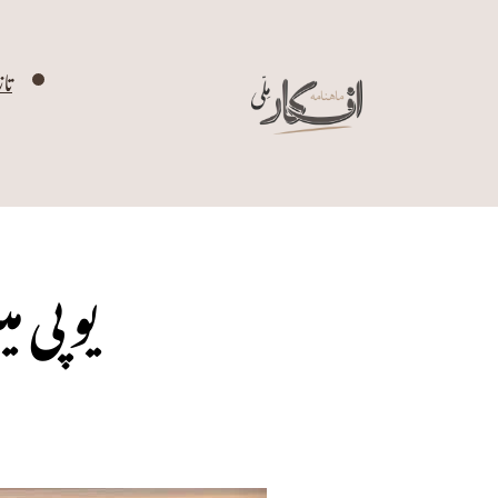
تا
یوپی م