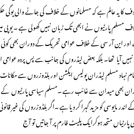
 خوف کا یہ عالم ہے کہ مسلمانوں کے خلاف کی جانے والی یوگی 
ف مسلم پارٹیوں نے ابھی تک زبان نہیں کھولی ہے ۔ یو پی می
ر این آر سی کے خلاف عوامی تحریک کے دوران بھی کوئی ق
نہیں آیا تھا۔ بلکہ بعض لیڈروں کی جانب سے پس پردہ عوامی ا
نام نہاد مسلم لیڈران پولیس ایکشن اور بلڈوزروں سے مکانا
وران بھی میدان سے غائب رہے ۔مسلم سیاسی پارٹیوں کے 
در مایوسی کو مزید گہرا کر دیا ہے ۔اگر بلڈوزروں کی غیر قانون
رٹیاں متحد ہوکرایک پلیٹ فارم پر آ جاتیں تو آج