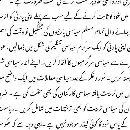
ں خود کو ثابت کرنے کے لیے سب سے پہلے اپنی پارٹی کو ازسر ن
جانے والی تمام مسلم سیاسی پارٹیوں کی تشکیل نو وقت کی ا
نی پارٹی کو ایک سرگرم سیاسی تنظیم کی شکل میں ڈھالیں، ع
ر ے سے سیاسی سرگرمیوں کا آغاز کریں۔ اپنے اندر سیاسی شعو
ابستہ کریں۔غور و فکر کے بعد سیاسی معاملات میں ایک واضح م
ں میں تربیت یافتہ سیاسی کارکنان کی بھی سخت کمی ہے ۔ ضر
نان کی سیاسی تربیت کو بھی ترجیحات میں شامل کریں ۔ریاست
کے پاس خود کا کوئی کیڈر موجود نہیں ہے ۔یہی وجہ سے کہ ح