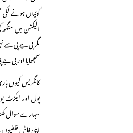
گوئیاں ہونے لگی 
الیکشن میں سنگھ 
مگر بی جے پی سے نہ
سمجھایا اور بی جے 
کانگریس کیوں ہاری
پول اور ایکزٹ پو
سہارے سوال کھڑے 
اپنی فاش غلطیوں س