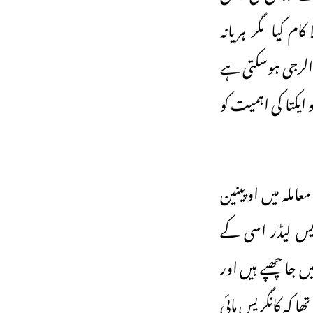
 کیا مگر ہریانہ
الرجی ہوسکتی ہے
ایکتا کی اہمیت کو
املہ میں اوپینین
ریس لیڈر اسی کے
جا چھپے ہیں اور
 کہ کانگریس ہائی