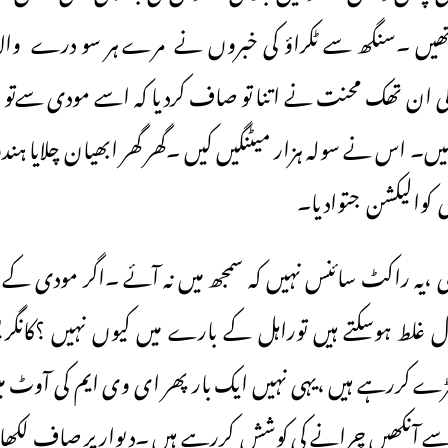
تھیں ۔سنگھ سے ٹکراؤ کی خبروں نے مرے ہر سو درے والا کام
کی ان تھک محنت نے اتنا تو صاف کردیا کہ اسے مودی سےتو 
یں۔ اس نے سولہ ہزار میٹنگیں کیں ۔گھر گھر ابھیان چلایا ہندو 
پی کوالیکشن جتوادیا۔
 ،یہ راکٹ سائنس نہیں کہ سمجھ میں نہ آئے ۔اگر مودی کے مع
ل غلط ہوسکتے ہیں توراہل کے بارے میں کیوں نہیں ؟کانگ
کررہے ہیں ،یہی نہیں ایک بار پھر ای وی ایم کی آوٹ میں 
ے آنکھیں چرانے کی کوشش کررہے ہیں ۔دیوار پر صاف لکھا تھا