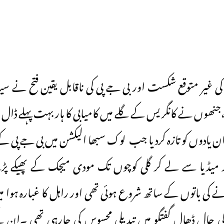
س کی غیر متوقع شکست اور بی جے پی کی ناقابل یقین فتح نے سیا
یا ،جنھوں نے کانگریس کے گلے میں کامیابی کا ہار بہت پہلے ڈ
ی ان یادوں کو تازہ کردیا جب لوک سبھا الیکشن میں بی جے پی 
عد میڈیا سے لے کر گلی کوچوں تک مودی میجک کے پھیکے 
کی باتوں کے ساتھ شروع ہوئی تھی اور راہل کا غبارہ ہوا می
چال ڈھال گفتگو میں تبدیلی محسوس کی جارہی تھی ۔ان ک