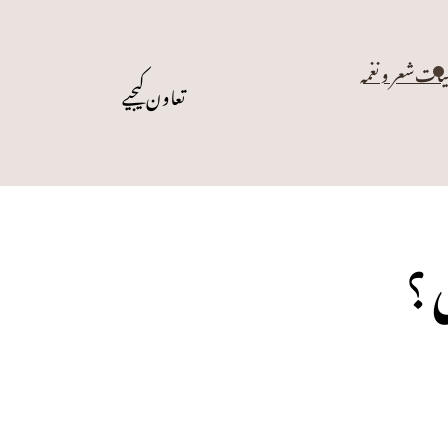
یات
شعر و نغمہ
تعاون کیجیے
 ؟