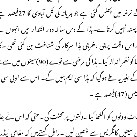
کمان جاٹ لابی کے نرغہ میں 
سند نہیں کرتاے۔ہڈا کے دس سالہ دور اقتدار میں انہوں نے
س وقت پرچی ،خرچی ہڈا سرکار کی شناخت بن گئی تھی ۔
بغیر یہ طے ہوگیا کہ ہڈا سی ایم بنیں گے۔ اس سے اوبی سی
یصد ہے ۔
ٹ ووٹوں کو اکٹھا کیا ۔دلتوں پر محنت کی۔ حتی کہ اس نے 
ئی سیٹیں کانگریس سے چھین لیں ۔راہل کہتےہیں کہ مقامی لی