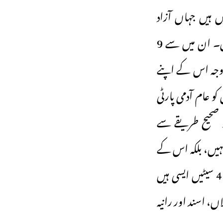
 ہریانہ کی 90 سیٹوں میں سے 14 ایسی سیٹیں ہیں جہاں آزاد
امیدواروں کو کانگریس کی جیت اور شکست کے فرق سے زیادہ ووٹ ملے ہیں۔ ان میں سے 9
وجہ اس کے اپنے
و عام آدمی پارٹی
و صحیح طریقے سے
نہیں، بلکہ اس کے
اپنے لوگوں نے شکست دی ہے۔ پورے ہریانہ کی 90 سیٹوں میں سے صرف 4 سیٹیں ایسی ہیں
ں، اسند اور رانیہ