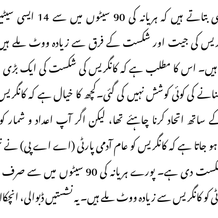
اعداد و شمار یہ بھی بتاتے ہیں کہ
 ہیں۔ اس کا مطلب ہے کہ کانگریس کی شکست کی ایک بڑی 
انے کی کوئی کوشش نہیں کی گئی۔کچھ کا خیال ہے کہ کانگریس ک
تھ اتحاد کرنا چاہئے تھا، لیکن اگر آپ اعداد و شمار ک
ح ہو جاتا ہے کہ کانگریس کو عام آدمی پارٹی (اے اے پی) نے 
ی کو کانگریس سے زیادہ ووٹ ملے ہیں۔ یہ نشستیں ڈبوالی، انچکالا