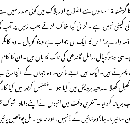
ہریانہ میں کانگریس کا گزشتہ 12 سالوں سے اضلاع اور بلاک میں کوئی صدر 
ی کمیٹی نہیں ہے ۔لڑائی کیا خاک لڑتے جب زمیں پر آپ کی ت
مہ دار ہے؟ اس کا ایک ہی جواب ہے وینو گوپال ۔ وہ کانگر
۔سی وینوگوپال،راہل گاندھی کی ناک کا بال ہیں۔ان کا کام 
ے پھرتے ہیں۔ایک ہیں اجے ماکن۔ وہ جہاں کے انچارج بنے، 
کھیل کھیلا ۔مدھیہ ہردیش میں کیا ہوا ۔چھتیس گڑھ میں کیا 
 ہریانہ گنوایا ۔آخری وقت میں انہوں نےاپنے داماد اشوک تنو
ن سا تیر مارلیا؟وہ بتائیں گے ؟نہیں، اور نہ ہی راہل پوچھیں پا