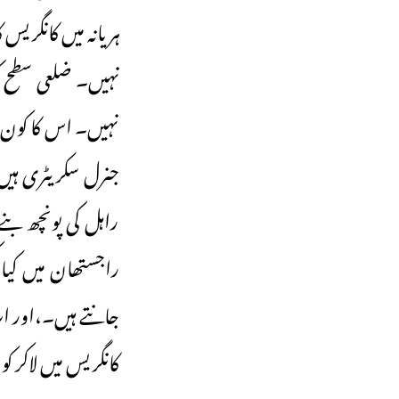
نہیں۔ ضلعی سطح ک
نہیں۔ اس کا کون ذ
جنرل سکریٹری ہیں
راہل کی پونچھ بن
راجستھان میں کیا 
جانتے ہیں۔،اور اب
کانگریس میں لاکر کو