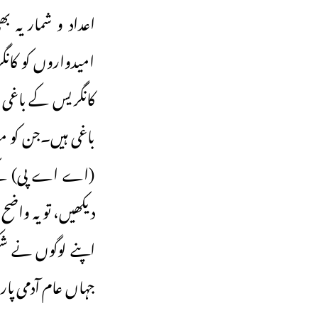
کانگریس کے باغی
باغی ہیں۔جن کو من
(اے اے پی) کے سا
دیکھیں، تو یہ واض
جہاں عام آدمی پارٹ