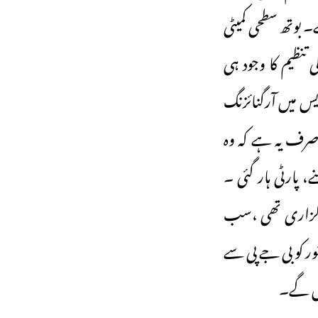
نہیں ہے۔ بوتھ سطحی کمیٹی
نظیم کا وجود ہی
یس میں آرگنائزنگ
صرف یہ ہے کہ وہ
پارٹی ہار گئی ۔
کارگزاری تھی ،سب
ر کو بی جے پی سے
ئیں گے۔