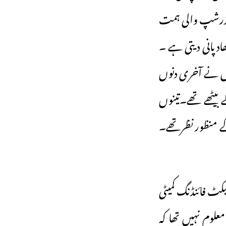
 لیڈرشپ والی ہمت
ھادپانی دیتی ہے ۔
ہل نے آخری دنوں
 بیٹھے تھے۔تینوں
ے منظور نظرتھے۔
کٹ فائنڈنگ کمیٹی
معلوم نہیں تھا کہ