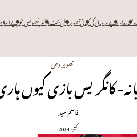
زہ شمارہ
اداریے
سرورق کی کہانی
تصویر وطن
بحث و نظر
خصوصی تجزیے
اسلام
تصویر وطن
انہ- کانگریس بازی کیوں ہاری
قاسم سید
اکتوبر 2024