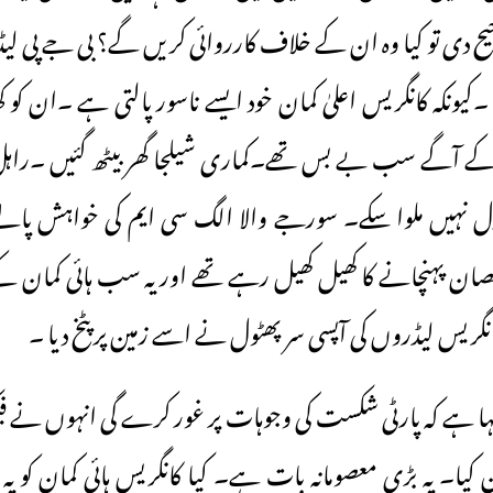
و ترجیح دی تو کیا وہ ان کے خلاف کارروائی کریں گے؟ بی جے پی
کیونکہ کانگریس اعلیٰ کمان خود ایسے ناسور پالتی ہے ۔ان کو ک
ت کے آگے سب بے بس تھے۔کماری شیلجا گھر بیٹھ گئیں ۔را
گر دل نہیں ملوا سکے۔ سورجے والا الگ سی ایم کی خواہش پالے
ان پہنچانے کا کھیل کھیل رہے تھے اور یہ سب ہائی کمان ک
ہ کانگریس لیڈروں کی آپسی سرپھٹول نے اسے زمین پر پٹخ دیا ۔
ا ہے کہ پارٹی شکست کی وجوہات پر غور کرے گی انہوں نے فی
 کیا۔ یہ بڑی معصومانہ بات ہے۔ کیا کانگریس ہائی کمان کو یہ 