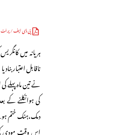
پی ڈی ایف / پرنٹ
ہریانہ میں کانگری
ناقابل اعتبار بناد
نے تین ماہ پہلے ک
کی ہوانکلنے کے ب
دمک،ہنک ختم ہونے 
اس وقت مودی کی 