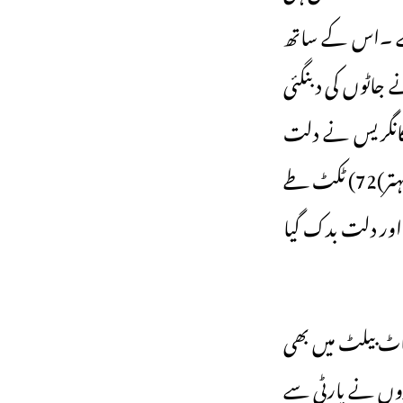
پھنس گئی ہے جو ہریانہ کی کل آبادی کا 27فیصد ہے ۔اس کے ساتھ
 جاٹوں کی دبنگئی
کانگریس نے دلت
چہرے کماری شیلجا کو نظر انداز کیا۔ ہڈا کی مرضی سے نوے (90)سیٹوں میں سے بہتر)72) ٹکٹ طے
 اور دلت بدک گیا
جاٹ بیلٹ میں بھی
ڈروں نے پارٹی سے