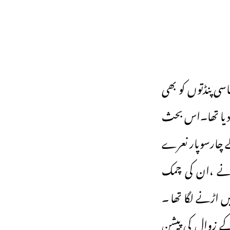
سی پنڈتوں کو بھی
ال دیا تھا۔اس بحث
کے چارسوپار نعرے
پڑنے ،ان کی چمک
ں اڑنے لگا تھا ۔
ے زوال کی پیشن