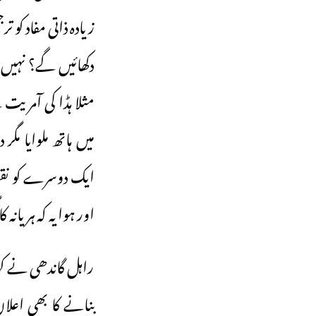
زیادہ ذاتی مفاد ک
دکھائیں گے؟ نہیں ۔
مثلا ہڈا کی آمری
میں ہاتھ ملوایا م
ایک دوسرے کو نقص
اور ہوا یہ کہ ہریان
راہل گاندھی نے کہ
بنانے کا بھی اعلان