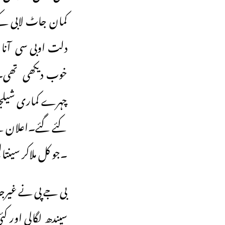
دلت اوبی سی آنا پ
خوب دیکھی تھی۔ا
کئے گئے۔اعلان کے 
۔جو کل ملاکر سینتالیس (47)ف
بی جے پی نے غیرجا
سیندھ لگالی اور ک