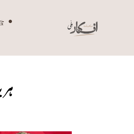
تا
ہری