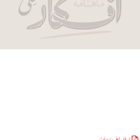
پی ڈی ایف / پرنٹ