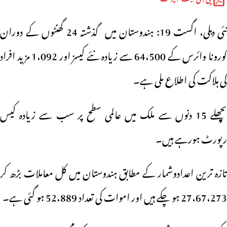
نئی دہلی، اگست 19: ہندوستان میں گذشتہ 24 گھنٹوں کے دوران
کورونا وائرس کے 64،500 سے زیادہ نئے کیسز اور 1،092 مزید افراد
کی ہلاکت کی اطلاع ملی ہے۔
پچھلے 15 دنوں سے ملک میں عالمی سطح پر سب سے زیادہ کیس
رپورٹ ہورہے ہیں۔
تازہ ترین اعدادوشمار کے مطابق ہندوستان میں کل معاملات بڑھ کر
27،67،273 ہو چکے ہیں اور اموات کی تعداد 52،889 ہو گئی ہے۔