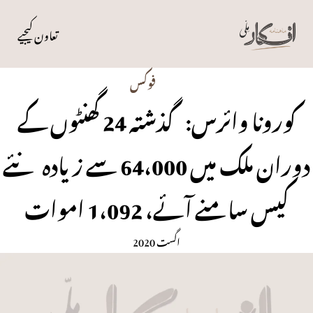
تعاون کیجیے
فوکس
کورونا وائرس: گذشتہ 24 گھنٹوں کے
دوران ملک میں 64،000 سے زیادہ نئے
کیس سامنے آئے، 1،092 اموات
اگست 2020