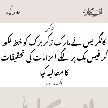
تعاون کیجیے
فوکس
کانگریس نے مارک زکربرگ کو خط لکھ
کر فیس بک پر لگے الزامات کی تحقیقات
کا مطالبہ کیا
اگست 2020