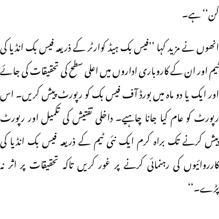
کن‘‘ ہے۔
انھوں نے مزید کہا ’’فیس بک ہیڈ کوارٹر کے ذریعہ فیس بک انڈیا کی
ٹیم اور ان کے کاروباری اداروں میں اعلی سطح کی تحقیقات کی جائے
اور ایک یا دو ماہ میں بورڈ آف فیس بک کو رپورٹ پیش کریں۔ اس
رپورٹ کو عام کیا جانا چاہیے۔ داخلی تفتیش کی تکمیل اور رپورٹ
پیش کرنے تک براہ کرم ایک نئی ٹیم کے ذریعہ فیس بک انڈیا کی
کارروائیوں کی رہنمائی کرنے پر غور کریں تاکہ تحقیقات پر اثر نہ
پڑے۔‘‘