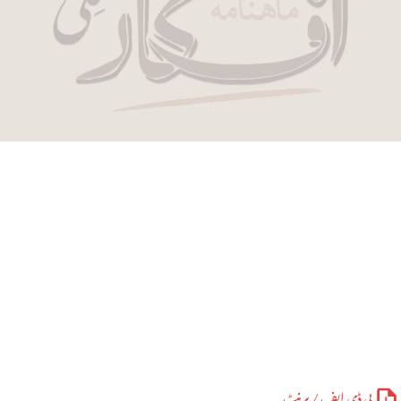
پی ڈی ایف / پرنٹ