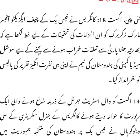
نئی دہلی، اگست 18: کانگریس نے فیس بک کے چیف ایگزیکٹو آفیسر
مارک زکربرگ کو ان الزامات کی تحقیقات کے لیے خط لکھا ہے کہ
بھارتیہ جنتا پارٹی سے تعلقات خراب ہونے سے بچنے کے لیے سوشل
میڈیا کمپنی کی ہندوستان کی ٹیم نے اپنی ہی نفرت انگیز تقریر کی پالیسی
کو نظرانداز کیا۔
14 اگست کو وال اسٹریٹ جرنل کے ذریعہ شائع ہونے والی ایک
رپورٹ کا حوالہ دیتے ہوئے کانگریس کے جنرل سکریٹری کے سی
وینوگوپال نے فیس بک پر ہندوستان کی منتخبہ جمہوریت میں