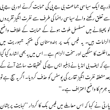
ذریعے ایک سیاسی جماعت بی جے پی کی حمایت کرنے اور بی جے پی
سے تعلق رکھنے والے سیاسی رہنما کی طرف سے نفرت انگیز تقریروں
کو پھیلانے میں مسلسل ملوث ہونے کے حمایت کے خلاف واضح
الزامات ہیں۔ یہ فیس بک پر ہندوستان کی منتخبہ جمہوریت میں
مداخلت کا سنگین اور سخت الزام ہے … اس میں یہ بھی اشارہ کیا گیا
ہے کہ ایف بی انڈیا نے ڈبلیو ایس جے کی تحقیقات سامنے آنے کے
بعد متعلقہ نفرت انگیز تقاریر کی پوسٹس کو حذف کردیا۔ اگر یہ سچ ہے تو
یہ جرم کا واضح اعتراف ہے۔‘‘
پارٹی نے کہا کہ اس معاملے میں فیس بک کا کردار ’’نہایت پریشان