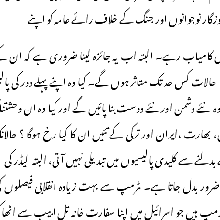
گار نوجوانوں اور جنگ کے خلاف رائے عامہ کو اپنے
 کامیاب رہے۔ البتہ اب یہ جائزہ لینا ضروری ہے کہ ان ک
ل حالات کس حد تک متاثر ہوں گےـ۔ کیا وہ اپنے پہلے دور کی پال
ہ نئے دشمن اور نئے دوست بنا پائیں گے اور کیا وہ ان وحشتنا
ارت ،ایران اور ترکی کے تئیں ان کا کیا رخ ہوگاـ ؟ حالانکہ 
بدلنے سے کلیدی پالیسیوں میں تبدیلی نہیں آتی، البتہ لیڈر کی 
ضرور بدل جاتا ہے۔ ـٹرمپ سے بہت زیادہ انقلابی فیصلوں کی 
ٹرمپ ہیں جو اسرائیل میں اپنا سفارت خانہ تل ابیب سے اٹھا