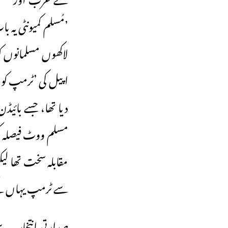
’مُسلم کمیونٹی یہ 
لاکھوں مسلمانوں ک
اپیل کی ’ٹرمپ کو 
دیا تھا، جسے بائی
مقابلہ سخت تھا لیک
سے ٹرمپ یہاں کے 
صدارتی انتخاب سے 