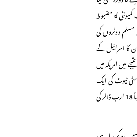
کمیونٹی کا مضبوط
 مسلم ووٹروں کی
ن کا اسرائیل کے
جے میں امریکہ میں
نسٹی ٹیوٹ کی ایک
رپورٹ کے مطابق غزہ جنگ کے آغاز سے لے کر اب تک امریکہ اسرائیل کو تقریباً 18 ارب ڈالر کی
 مدد کر رہا ہے،