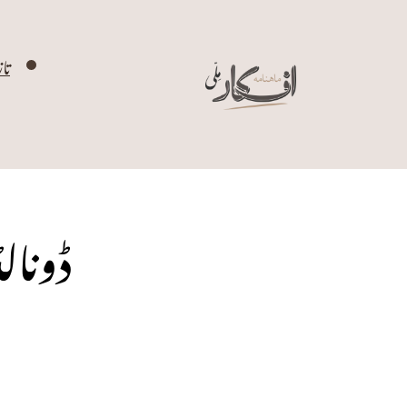
تا
ڈونال