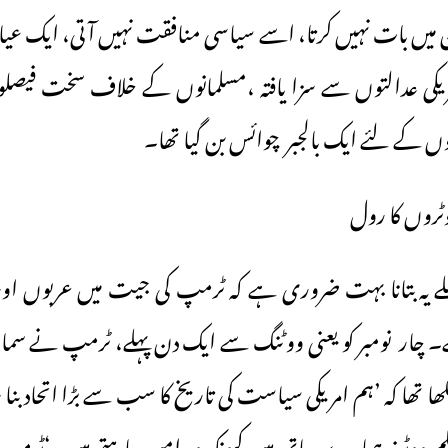
ان میں بات نہیں کرتا، اسے سیاسی منافقت نہیں آتی، ایک عی
کی عدالتوں سے سزا یافتہ ،مسلمانوں کے خلاف سخت فیصلو
وں کے لئے ایک بالجبر چوائس بن گیا تھا۔
ٹروں کا رول
ے یہ بتانا بہت ضروری ہے کہ ٹرمپ کی جیت میں عربوں اور
۔ چار نومبر کو یعنی ووٹنگ سے ایک دن پہلے، ٹرمپ نے سما
ھا تھا کہ ’ہم امریکی سیاست کی تاریخ کا سب سے بڑا اتحاد بن
وٹرز ہمارے ساتھ ہیں کیونکہ وہ امن چاہتے ہیں۔‘ٹرمپ کا م