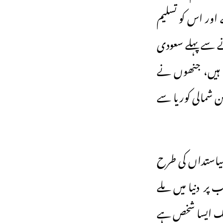
اور اس کو تسلیم
انے سے پہلے سعودی
پ ہیں، جنھوں نے
ن شمالی کوریا سے
 سیاستداں کی طرح
 پر دنیا میں ملے
 ایک ایسا شخص ہے