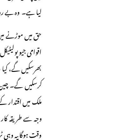
لیا ہے۔ وہ بے روز
حق میں موڑنے میں
اقوامی جیو پولیٹیک
بھرسکیں گے، کیا و
کرسکیں گے۔ چین، بھ
ملک میں اقتدار کے 
وجہ سے طریقہ کار 
وقت ہوگا ـیہ وہی 