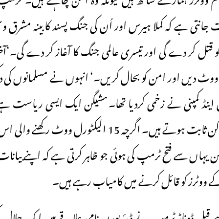
بات جانتی ہے کہ کملا ہیرس اور اُن کی جنگ پسند کابینہ مشرق وس
و قتل کر دے گی اور تیسری عالمی جنگ کا آغاز کر دے گی۔‘
ووٹ دیں اور امن کو بحال کریں۔‘ انہوں نے مسلمانوں کی دکھت
ڈن اینڈ کمپنی نے زخمی کردیا تھا۔ ـمشیگن ایک ایسی ریاست
مسلم ووٹ فیصلہ کن ثابت ہوتے ہیں۔ اگرچہ 15 الیکٹورل و
ن یہاں سے فتح ٹرمپ کی ہوئی جو ظاہر کرتی ہے کہ اپنے بیانات
ووٹرز کو قائل کرنے میں کامیاب رہے ہیں۔
قبل ڈونلڈ ٹرمپ نے ڈیئربورن نامی علاقے میں ایک حلال کیفے