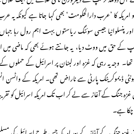
 امریکہ کا ’عرب دارالحکومت‘ بھی کہا جاتا ہے کیونکہ یہ عرب 
ور پنسلوانیا جیسی سوئنگ ریاستوں بہت اہم رول رہا جہاں
پ کے حق میں ووٹ دیا، یہ جانتے ہوئے بھی کہ ماضی میں ا
ں تھا۔ وجہ یہ رہی کہ غزہ اور لبنان پر اسرائیل کے حملوں کے نتی
یونٹی ڈیموکریٹک پارٹی سے ناراض تھی۔ امریکہ کے واٹسن ا
ر چکا ہے۔
غزہ جنگ کے آغاز کے بعد امریکہ جس طرح اسرائیل کی مسلسل