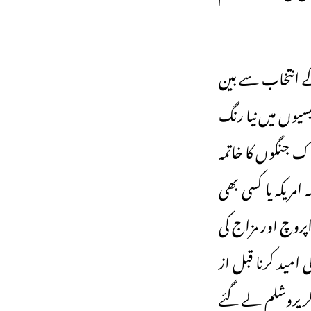
ے انتخاب سے بین
یسیوں میں نیا رنگ
ک جنگوں کا خاتمہ
امریکہ یا کسی بھی
اپروچ اور مزاج کی
امید کرنا قبل از
کر یروشلم لے گئے