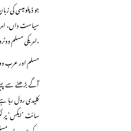
جو ڈپلومیسی کی زب
سیاست داں، امری
،امریکی مسلم ووٹر
مسلم اور عرب وو
آگے بڑھنے سے پہل
کلیدی رول رہا ہے
سائٹ ’ایکس‘ پر لک
کے عرب اورمسلم و