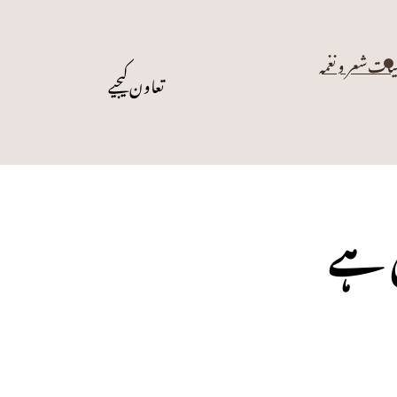
یات
شعر و نغمہ
تعاون کیجیے
ی ہے