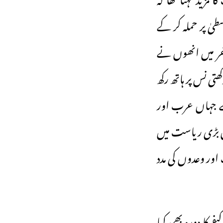
طیٰ پر حملہ کر کے
آخر میں انھوں نے
ی نس پر ہاتھ رکھ
 ہے جہاں عرب اور
وٹ رکھنے والی اس بڑی ریاست میں
 اور وعدوں کی مدد
 کا دورہ بھی کیا