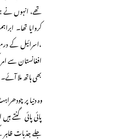
تھے، انہوں نے ہی
کروایا تھا۔ ابراہم
،اسرائیل کے درمی
افغانستان سے امری
بھی ہاتھ ملا آئے۔
ـوہ دنیا پر چودھر
پائی پائی گنتے ہی
جلے جذبات ظاہر کئ