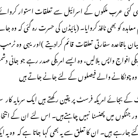
 کئی عرب ملکوں کے اسرائیل سے تعلقات استوار کروائے 
 معاہدہ کو بھی نافذ کروایا۔ (بائیڈن کی حسرت رہ گئی کہ وہ ج
ان باقاعدہ سفارتی تعلقات قائم کرادیتے )اور یہی وہ ٹرم
کی افواج واپس بلالیں، وہ ایسے امریکی صدر رہے جو جانی دشم
 وہ چونکانے والے فیصلوں کے لئے جانے جاتے ہیں ـ
اہٹ کے بجائے امریکہ فرسٹ پر یقین رکھتے ہیں ایک سرمایہ کار
ں اور جنگوں میں پھنسنا نہیں چاہتےہیں۔ اس لئے ان کے انتخاب
ے جارہے ہیں۔ ان کا تعلق سے یہ بھی کہا جاتا ہے کہ وہ یہ