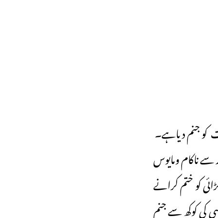
کو جنم دیاہے۔ ـ
سے ناکام ومایوس
ڑائی کو ختم کرانے
ی کی کوکھ سے جنم