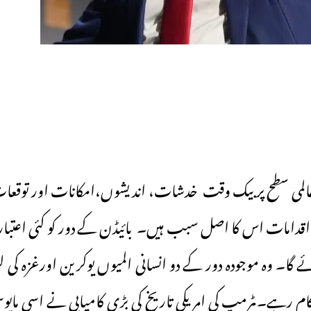
المی سطح پر بیک وقت خدشات، اندیشوں،امکانات اور توقعات 
دامات اس کا اصل سبب ہیں۔ـ بائیڈن کے دور کو کئی اعتبار 
 گا۔ وہ موجودہ دور کے دو انسانی المیوں یوکرین اورغزہ کی ل
م رہے۔ ـٹرمپ کی امریکی تاریخ کی بڑی کامیابی نے اسی مایوس