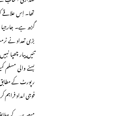
تھا۔ اِس علاقے کو
گڑھ ہے۔ جارجیا ا
بڑی تعداد نے ٹرم
تئیں پیار چھپا نہی
بسنے والی مسلم کم
فوجی امداد فراہم ک
مبصرین کے مطابق 