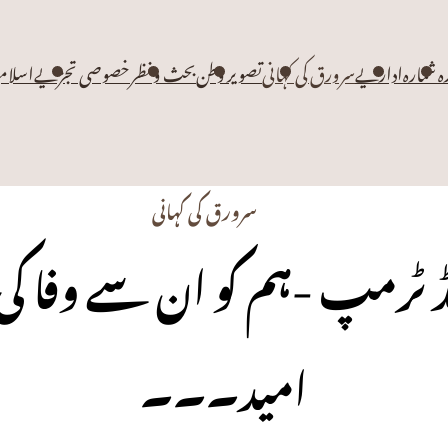
زہ شمارہ
اداریے
سرورق کی کہانی
تصویر وطن
بحث و نظر
خصوصی تجزیے
اسلام
سرورق کی کہانی
ڈ ٹرمپ -ہم کو ان سے وفا ک
امید۔۔۔