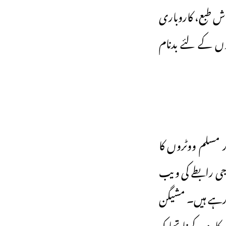
اش طبع، کاروباری
ں کے لئے بدنام
 مسلم ووٹروں کا
جی رابطے کی ویب
ا رہے ہیں۔ مشیگن
زید کہنا تھا کہ