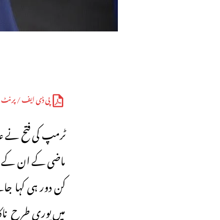
پی ڈی ایف / پرنٹ
ٹرمپ کی فتح نے ع
ماضی کے ان کے اق
کن دور ہی کہا جائے
میں پوری طرح ناکا