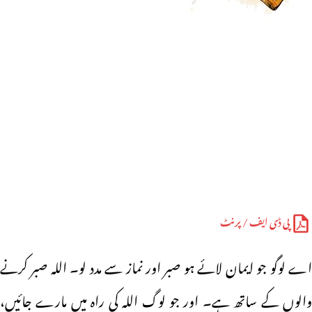
پی ڈی ایف / پرنٹ
اے لوگو جو ایمان لائے ہو صبر اور نماز سے مدد لو۔ اللہ صبر کرنے
والوں کے ساتھ ہے۔ اور جو لوگ اللہ کی راہ میں مارے جائیں،