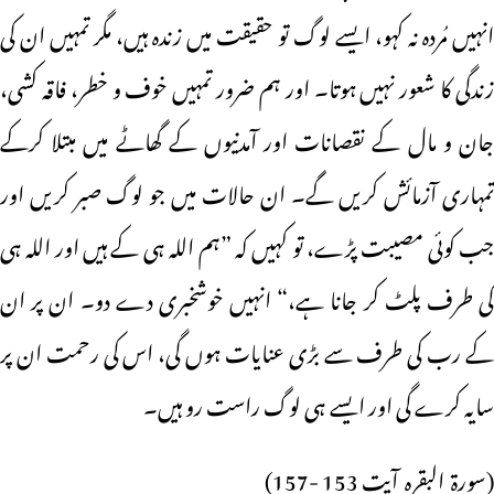
انہیں مُردہ نہ کہو، ایسے لوگ تو حقیقت میں زندہ ہیں، مگر تمہیں ان کی
زندگی کا شعور نہیں ہوتا۔ اور ہم ضرور تمہیں خوف و خطر، فاقہ کشی،
جان و مال کے نقصانات اور آمدنیوں کے گھاٹے میں مبتلا کرکے
تمہاری آزمائش کریں گے۔ ان حالات میں جو لوگ صبر کریں اور
جب کوئی مصیبت پڑے، تو کہیں کہ ”ہم اللہ ہی کے ہیں اور اللہ ہی
کی طرف پلٹ کر جانا ہے،“ انہیں خوشخبری دے دو۔ ان پر ان
کے رب کی طرف سے بڑی عنایات ہوں گی، اس کی رحمت ان پر
سایہ کرے گی اور ایسے ہی لوگ راست رو ہیں۔
(سورۃ البقرہ آیت 153 -157)