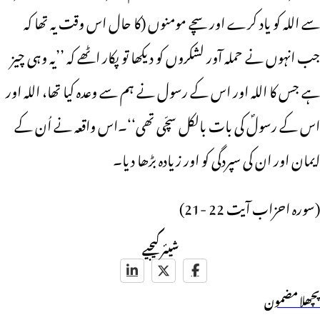
سے اللہ کو یاد کرے اور سچے مومنوں (کا حال اس وقت یہ تھا کہ
جب انہوں نے حملہ آور لشکروں کو دیکھا تو پکار اٹھے کہ ’’یہ وہی چیز
ہے جس کا اللہ اور اس کے رسول نے ہم سے وعدہ کیا تھا، اللہ اور
اس کے رسولؐ کی بات بالکل سچّی تھی‘‘۔اس واقعہ نے اُن کے
ایمان اور ان کی سپردگی کو اور زیادہ بڑھا دیا۔
(سورہ احزاب آیت 22 -21)
شیئر کیجیے
پچھلا مضمون