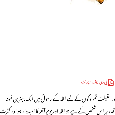
پی ڈی ایف / پرنٹ
در حقیقت تم لوگوں کے لیے اللہ کے رسولؐ میں ایک بہترین نمونہ
تھا، ہر اس شخص کے لیے جو اللہ اور یومِ آخر کا امیدوار ہو اور کثرت