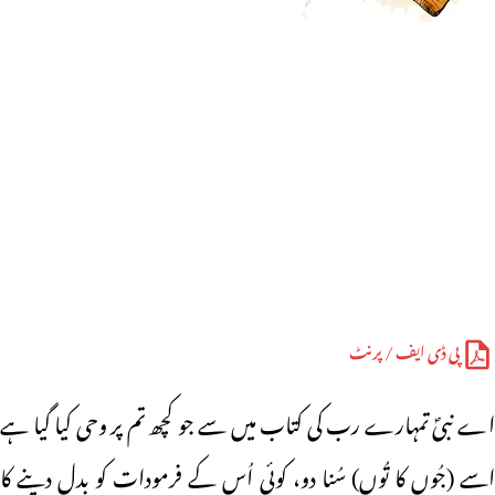
پی ڈی ایف / پرنٹ
اے نبیؐ تمہارے رب کی کتاب میں سے جو کچھ تم پر وحی کیا گیا ہے
اسے (جُوں کا تُوں) سُنا دو، کوئی اُس کے فرمودات کو بدل دینے کا