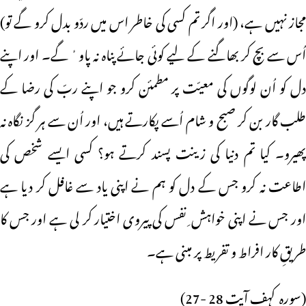
مجاز نہیں ہے، (اور اگر تم کسی کی خاطر اس میں ردّو بدل کرو گے تو)
اُس سے بچ کر بھاگنے کے لیے کوئی جائے پناہ نہ پاوٴ گے۔ اور اپنے
دل کو اُن لوگوں کی معیّت پر مطمئن کرو جو اپنے ربّ کی رضا کے
طلب گار بن کر صبح و شام اُسے پکارتے ہیں، اور اُن سے ہر گز نگاہ نہ
پھیرو۔ کیا تم دنیا کی زینت پسند کرتے ہو؟ کسی ایسے شخص کی
اطاعت نہ کرو جس کے دل کو ہم نے اپنی یاد سے غافل کر دیا ہے
اور جس نے اپنی خواہش ِ نفس کی پیروی اختیار کر لی ہے اور جس کا
طریقِ کار افراط و تفریط پر مبنی ہے۔
(سورہ کہف آیت 28 -27)