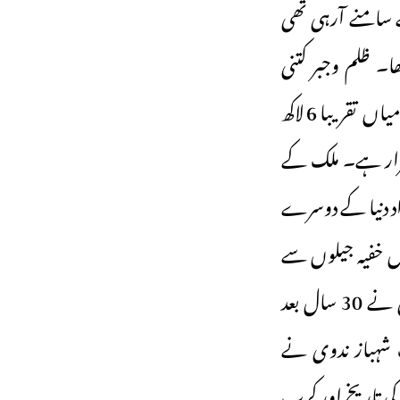
ے سامنے آرہی تھی
ھا۔ ظلم وجبر کتنی
ہولناک داستانیں اس کے اندر پنہاں تھیں۔ مصدقہ اطلاعات کے مطابق اس درمیاں تقریبا 6 لاکھ
راد لقمہ اجل بن گئے، جن میں عام شہریوں کی تعداد تقریبا دو لاکھ 19 ہزار ہے۔ ملک کے
پڑا اور تقریبا 60 لاکھ ساٹھ ہزار افراد دنیا کے دوسرے
مل خفیہ جیلوں سے
جو سینکڑوں لوگ برآمد ہورہے ہیں، ان میں سے کسی نے 40سال بعد اور کسی نے 30 سال بعد
 شہباز ندوی نے
ی تاریخ اور کرب