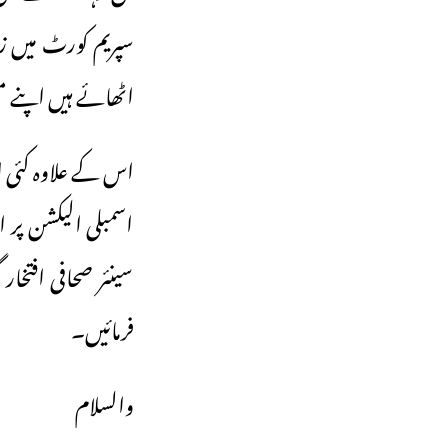
سپریم کورٹ میں زی
اٹھائے ہیں اپنے 
اس کے علاوہ کئی ا
اسمبلی الیکشن پر 
سینئر صحافی افتخار
فرمائیں۔
والسلام