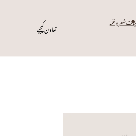
یات
شعر و نغمہ
تعاون کیجیے