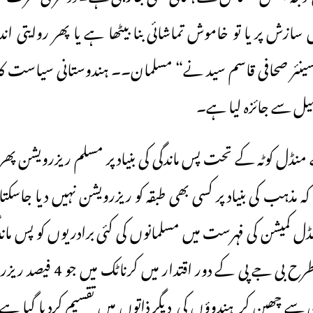
سازش پر یا تو خاموش تماشائی بنا بیٹھا ہے یا پھر روایتی ان
ینئر صحافی قاسم سید نے“ مسلمان۔۔ ہندوستانی سیاست کا
صیل سے جائزہ لیا ہے۔
 منڈل کوٹہ کے تحت پس ماندگی کی بنیاد پر مسلم ریزرویشن پھر ر
ہ مذہب کی بنیاد پر کسی بھی طبقہ کو ریزرویشن نہیں دیا جاسکتا۔ 
نڈل کمیشن کی فہرست میں مسلمانوں کی کئی برادریوں کو پس ماندگی
کیا گیا ہے۔ اسی طرح بی جے پی کے د
 سے چھین کر ہندوؤں کی دیگر ذاتوں میں تقسیم کردیا گیا ہ