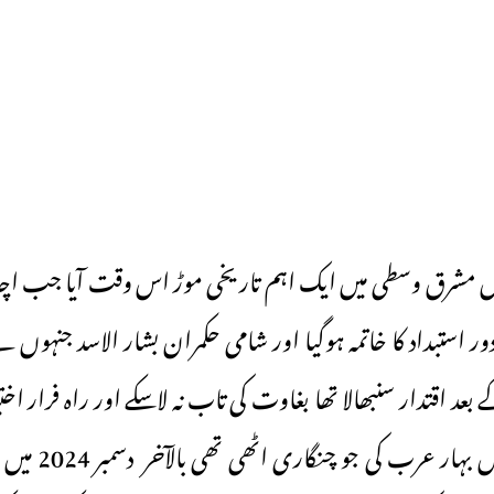
ں مشرق وسطی میں ایک اہم تاریخی موڑ اس وقت آیا جب اچانک دن
 53 سالہ دور استبداد کا خاتمہ ہوگیا اور شامی حکمران بشار الاسد جنہ
عد اقتدار سنبھالا تھا بغاوت کی تاب نہ لاسکے اور راہ فرار 
15مارچ 2011 میں بہ