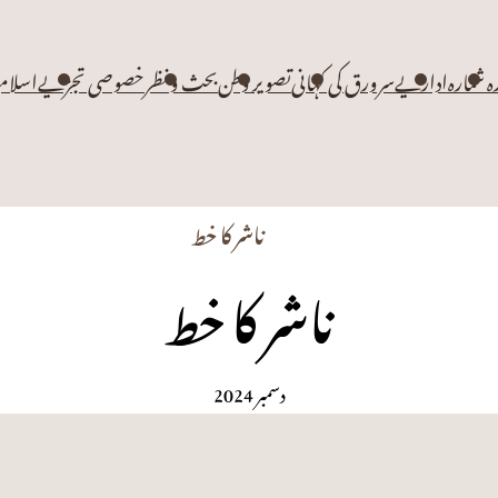
زہ شمارہ
اداریے
سرورق کی کہانی
تصویر وطن
بحث و نظر
خصوصی تجزیے
اسلام
ناشر کا خط
ناشر کا خط
دسمبر 2024