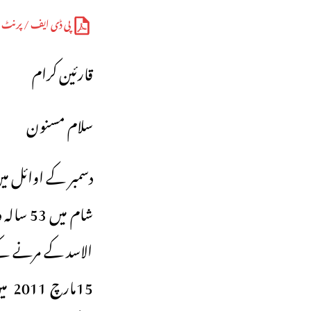
پی ڈی ایف / پرنٹ
قارئین کرام
سلام مسنون
دسمبر کے اوائل می
شام میں
الاسد کے مرنے کے ب