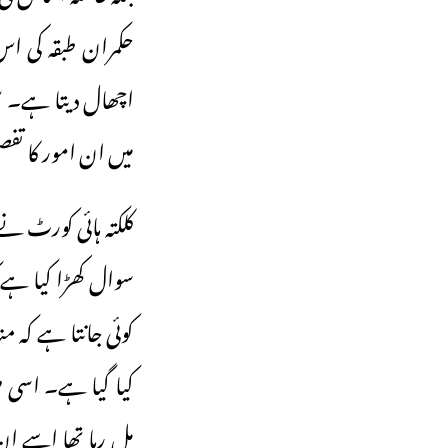
حکمران طبقہ کی اس 
اچھال دیتا ہے۔ س
میں ان امور کا تف
کلکتہ ہائی کورٹ نے
سوال کھڑا کیا ہے ک
کوئی جانتا ہے کہ م
مل رہا تھا اسے ان