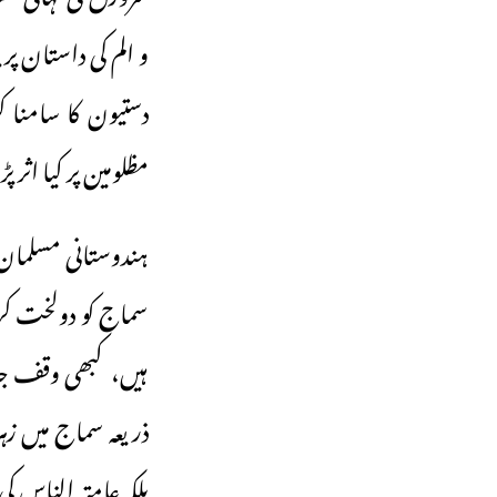
و الم کی داستان پر
دستیون کا سامنا
مظلومین پر کیا اثر
ہندوستانی مسلمان 
سماج کو دولخت کر
ہیں، کبھی وقف جا
ذریعہ سماج میں زہ
بلکہ عامتہ الناس