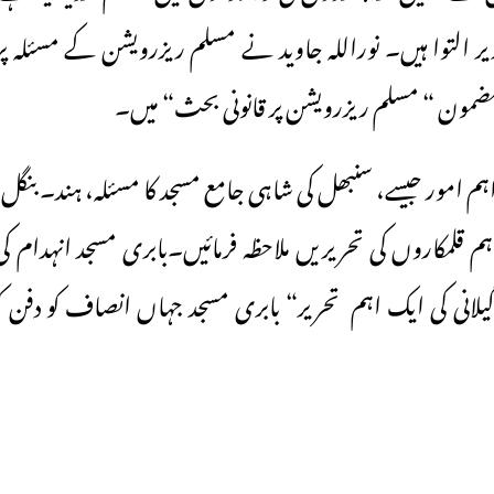
ر التوا ہیں۔ نوراللہ جاوید نے مسلم ریزرویشن کے مسئلہ پر
مضمون “ مسلم ریزرویشن پر قانونی بحث“ میں۔
ہم امور جیسے، سنبھل کی شاہی جامع مسجد کا مسئلہ، ہند۔ بنگل 
اہم قلمکاروں کی تحریریں ملاحظہ فرمائیں۔بابری مسجد انہدام 
 گیلانی کی ایک اہم تحریر“ بابری مسجد جہاں انصاف کو دفن کی