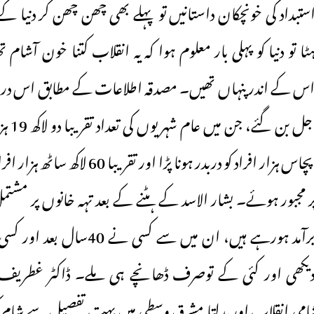
ستبداد کی خونچکان داستانیں تو پہلے بھی چھن چھن کر دنیا ک
ا تو دنیا کو پہلی بار معلوم ہوا کہ یہ انقلاب کتنا خون آشام ت
18 ہزار اف
اندر تقریبا 60 لاکھ پچاس ہزار افراد کو دربدر ہونا 
 مجبور ہوئے۔ بشار الاسد کے ہٹنے کے بعد تہہ خانوں پر مشت
یکھی اور کئی کے توصرف ڈھانچے ہی ملے۔ ڈاکٹر غطریف
شامی انقلاب اور بدلتا مشرق وسطی میں بہت تفصیل سے شام ک