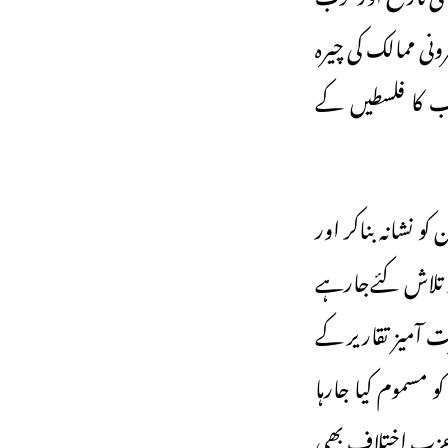
ونی ممالک کی چیرہ
ب کا فلسطیں کے
 نشانہ بناکر اور
ر تلاش کئےجارہے
 آمیز تقاریر کے
 مسموم کیا جارہا
 حزب اختلاف بھی