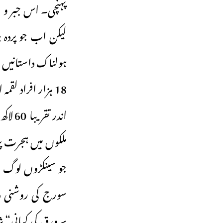
پہنچی۔ اس جبر و ا
لیکن اب جو پردہ ہٹ
ملکوں میں ہجرت پر
سورج کی روشنی د
سرورق کی کہانی“ 