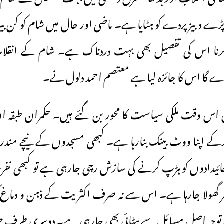
 پڑے دبیز پردے کو ہٹایا ہے۔ ماضی اور حال میں شام کو کن بیر
 کرنا اس کی تفصیل بھی بہت دردناک ہے۔ شام کے انقلا
 پڑے گا اس کا جائزہ لیا ہے معتصم احمد دلول نے۔
اس وقت ملکی سیاست کا محور بن گئے ہیں۔ حکمران طبقہ ان کو
کے اپنا ووٹ بینک بنارہا ہے۔ کبھی مسجدوں کے نیچے مند
ئیدادوں کو ہڑپ کرنے کی سازش رچی جارہی ہے تو کبھی نفرت
ر گھولا جارہا ہے۔ اس سے نہ صرف اکثریت کے ذہن و دماغ کو
 کی توجہ اصل مسائل سے ہٹائی بھی جارہی ہے۔ دوسری طرف