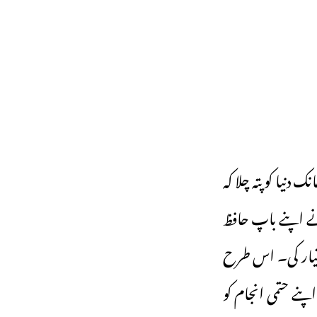
یا کو پتہ چلا کہ
وں نے اپنے باپ حافظ
اختیار کی۔ اس طرح
ار عرب کی جو چنگاری اٹھی تھی بالآخر دسمبر 2024 میں اپنے حتمی انجام کو