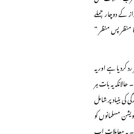
داز کے دوچار جملے
 منظر پس منظر “
د کردیا ہے اور یہ
حالانکہ یہ بات ہر
 کی بنیاد پر شامل
ور اقتدار میں کرناٹک میں جو 4 فیصد ریزرویشن مسلمانوں کو
ے۔ یہ معاملات اب