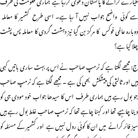
طیارے گرانے کا پاکستان دعوی کررہا ہے ہماری حکومت کی طرف
سے کوئی واضح جواب نہیں آ رہا ہے۔ اسی طرح کشمیر کا معاملہ
دوبارہ عالمی فوکس کا مرکز بن گیا نیز دہشت گردی کا معاملہ پس پشت
چلا گیا ہے؟
ج: مجھے لگتا ہے کہ ٹرمپ صاحب نے اس پر بہت ساری باتیں کہی
ہیں اور ثالثی کی پیشکش بھی کی ہے ۔ مجھے لگتا ہے کہ ٹرمپ صاحب
جو بول رہے ہیں ہماری طرف اس کا سیدھا جواب خود مودی جی کو
دینا چاہیے تھا اور کہنا چاہے تھا کہ ٹرمپ صاحب غلط بول رہے ہیں
سیز فائر کرانے میں ان کا کوئی رول نہیں ہے اور کشمیر کے مسئلہ کو