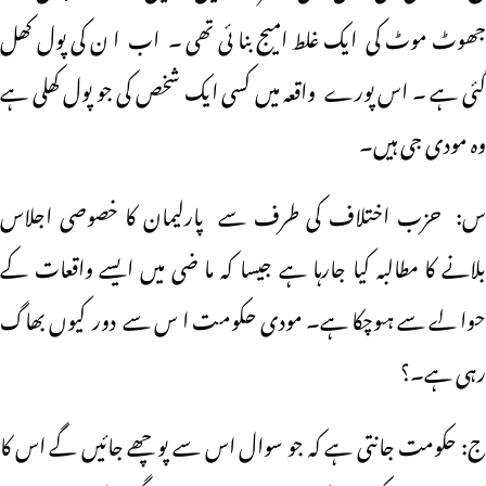
جھوٹ موٹ کی ایک غلط امیج بنا ئی تھی ۔ اب ا ن کی پول کھل
گئی ہے ۔ اس پورے واقعہ میں کسی ایک شخص کی جو پول کھلی ہے
وہ مودی جی ہیں۔
س: حزب اختلاف کی طرف سے پارلیمان کا خصوصی اجلاس
بلانے کا مطالبہ کیا جارہا ہے جیسا کہ ما ضی میں ایسے واقعات کے
حوالے سے ہوچکا ہے۔مودی حکومت اس سے دور کیوں بھاگ
رہی ہے۔؟
ج: حکومت جانتی ہے کہ جو سوال اس سے پوچھے جائیں گے اس کا