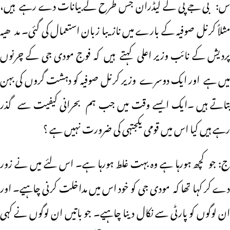
س: بی جے پی کے لیڈران جس طرح کے بیانات دے رہے ہیں،
مثلاً کرنل صوفیہ کے بارے میں نازیبا زبان استعمال کی گئی۔ مد ھیہ
پردیش کے نائب وزیر اعلی کہتے ہیں کہ فوج مودی جی کے چرنوں
میں ہے اور ایک دوسرے وزیر کرنل صوفیہ کو دہشت گروں کی بہن
بتاتے ہیں ۔ایک ایسے وقت میں جب ہم بحرانی کیفیت سے گذر
رہے ہیں کیا اس میں قومی یکجتہی کی ضرورت نہیں ہے ؟
ج: جو کچھ ہورہا ہے وہ بہت غلط ہورہا ہے۔ اس لئے میں نے زور
دے کر کہا تھا کہ مودی جی کو خود اس میں مداخلت کرنی چاہیے۔ اور
ان لوگوں کو پارٹی سے نکال دینا چاہیے۔ جو باتیں ان لوگوں نے کہی