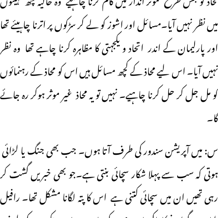
میں نظر نہیں آیا۔مسائل اور اشوز کو لے کر سڑکوں پر اترنا چاہیئے تھا
اور پارلیمان کے اندر اتحاد و یکجہتی کا مظاہرہ کرنا چاہے تھا وہ نظر
نہیں آیا۔ اس لیے محاذ کے کچھ مسائل ہیں اس کو محاذ کے رہنمائوں
کو مل جل کر حل کرنا چاہیے۔ نہیں تو یہ محاذ غیر موثر ہوکر رہ جائے
گا۔
س: میں آپریشن سندور کی طرف آتا ہوں۔ جب بھی جنگ یا لڑائی
ہوتی کہ سب سے پہلا شکار سچائی بنتی ہے۔جو بھی خبریں گشت کر
رہی تھیں ان میں سچائی کتنی ہے اس کا پتہ لگانا مشکل تھا۔ رافیل