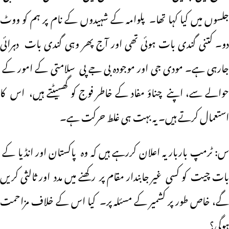
جلسوں میں کیا کہا تھا۔ پلوامہ کے شہیدوں کے نام پر ہم کو ووٹ
دو۔ کتنی گندی بات ہوئی تھی اور آج پھر وہی گندی بات دہرائی
جارہی ہے۔ مودی جی اور موجودہ بی جے پی سلامتی کے امور کے
حوالے سے، اپنے چناؤ مفاد کے خاطر فوج کو گھسیٹتے ہیں، اس کا
استعمال کرتے ہیں۔ یہ بہت ہی غلط حرکت ہے۔
س: ٹرمپ باربار یہ اعلان کررہے ہیں کہ وہ پاکستان اور انڈیا کے
بات چیت کو کسی غیر جابندار مقام پر رکھنے میں مدد اور ثالثی کریں
گے، خاص طور پر کشمیر کے مسئلہ پر۔ کیا اس کے خلاف مزاحمت
ہوگی؟