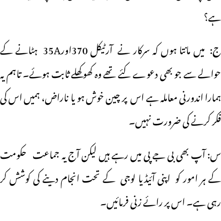
ہے؟
ج: میں مانتا ہوں کہ سرکار نے آرٹیکل 370اور35A ہٹانے کے
حوالے سے جو بھی دعوے کئے تھے وہ کھوکھلے ثابت ہوئے۔ تاہم یہ
ہمارا اندورنی معاملہ ہے اس پر چین خوش ہو یا ناراض، ہمیں اس کی
فکر کرنے کی ضرورت نہیں۔
س: آپ بھی بی جے پی میں رہے ہیں لیکن آج یہ جماعت حکومت
کے ہر امور کو اپنی آئیڈیا لوجی کے تحت انجام دینے کی کوشش کر
رہی ہے۔ اس پر رائے زنی فرمائیں۔