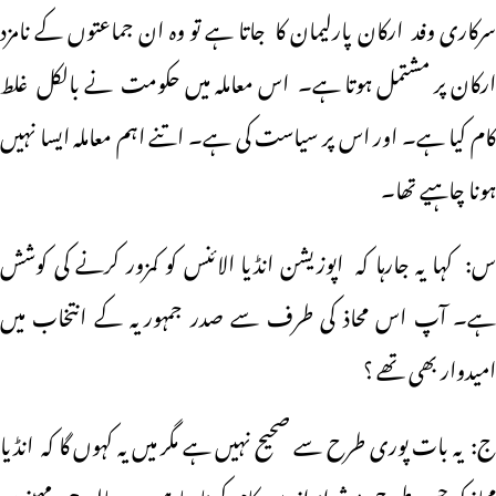
سرکاری وفد ارکان پارلیمان کا جاتا ہے تو وہ ان جماعتوں کے نامزد
ارکان پر مشتمل ہوتا ہے۔ اس معاملہ میں حکومت نے بالکل غلط
کام کیا ہے۔ اور اس پر سیاست کی ہے۔ اتنے اہم معاملہ ایسا نہیں
ہونا چاہیے تھا۔
س: کہا یہ جارہا کہ اپوزیشن انڈیا الائنس کو کمزور کرنے کی کوشش
ہے۔ آپ اس محاذ کی طرف سے صدر جمہوریہ کے انتخاب میں
امیدوار بھی تھے ؟
ج: یہ بات پوری طرح سے صحیح نہیں ہے مگر میں یہ کہوں گا کہ انڈیا
محاذ کو جس طرح موثر انداز میں کام کرنا چاہیے وہ حالیہ چھ مہینوں