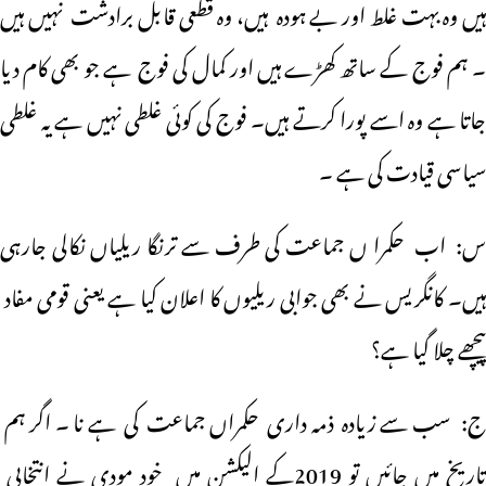
ہیں وہ بہت غلط اور بے ہودہ ہیں، وہ قطعی قابل برادشت نہیں ہیں
۔ ہم فوج کے ساتھ کھڑے ہیں اور کمال کی فوج ہے جو بھی کام دیا
جاتا ہے وہ اسے پورا کرتے ہیں۔ فوج کی کوئی غلطی نہیں ہے یہ غلطی
سیاسی قیادت کی ہے ۔
س: اب حکمرا ں جماعت کی طرف سے ترنگا ریلیاں نکالی جارہی
ہیں۔ کانگریس نے بھی جوابی ریلیوں کا اعلان کیا ہے یعنی قومی مفاد
پیچھے چلا گیا ہے؟
ج: سب سے زیادہ ذمہ داری حکمراں جماعت کی ہے نا ۔ اگر ہم
تاریخ میں جائیں تو 2019کے الیکشن میں خود مودی نے انتخابی