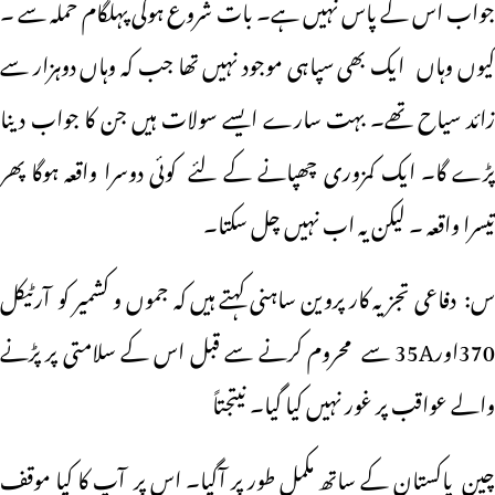
جواب اس کے پاس نہیں ہے۔ بات شروع ہوگی پہلگام حملہ سے ۔
کیوں وہاں ایک بھی سپاہی موجود نہیں تھا جب کہ وہاں دوہزار سے
زائد سیاح تھے۔ بہت سارے ایسے سولات ہیں جن کا جواب دینا
پڑے گا۔ ایک کمزوری چھپانے کے لئے کوئی دوسرا واقعہ ہوگا پھر
تیسرا واقعہ ۔ لیکن یہ اب نہیں چل سکتا۔
س: دفاعی تجزیہ کار پروین ساہنی کہتے ہیں کہ جموں و کشمیر کو آرٹیکل
370اور35A سے محروم کرنے سے قبل اس کے سلامتی پر پڑنے
والے عواقب پر غور نہیں کیا گیا۔ نیتجتاً
چین پاکستان کے ساتھ مکمل طور پر آگیا۔ اس پر آپ کا کیا موقف