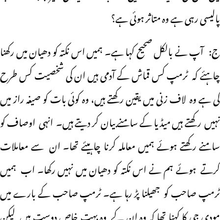
پالیسی رہی ہے وہ متاثر ہوئی ہے؟
ج: آپ نے بالکل صحیح کہا ہے۔ ہمیں اس نکتہ کو دھیان میں رکھنا
چاہئے کہ ٹرمپ کس قماش کے آدمی ہیں ان کی شخصیت کس طرح
کی ہے وہ لاف زنی میں یقین رکھتے ہیں، وہ کوئی بات کو صیغہ راز میں
نہیں رکھتے ہیں میڈیا کے سامنے بیان کر دیتے ہیں۔ انہی اوصاف کو
سامنے رکھتے ہوئے ہمیں معاملہ کرنا چاہیئے تھا۔ ان سے معاملات
کرتے ہوئے ہم نے اس نکتہ کو دھیان میں نہیں رکھا۔ اب ہمیں
ٹرمپ صاحب کو جھیلنا پڑ رہا ہے۔ ٹرمپ صاحب کے بارے میں
مودی جی کا کہنا تھا کہ وہ ان کے وہ بہت خاص دوست ہیں لیکن