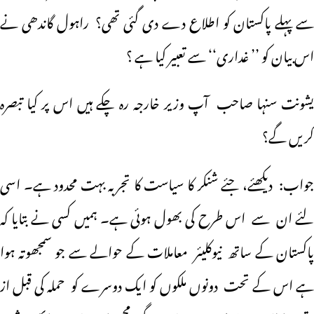
سے پہلے پاکستان کو اطلاع دے دی گئی تھی؟ راہول گاندھی نے
اس بیان کو ’’ غداری‘‘ سے تعبیر کیا ہے ؟
یشونت سنہا صاحب آپ وزیر خارجہ رہ چکے ہیں اس پر کیا تبصرہ
کریں گے؟
جواب: دیکھئے، جئے شنکر کا سیاست کا تجربہ بہت محدود ہے۔ اسی
لئے ان سے اس طرح کی بھول ہوئی ہے۔ ہمیں کسی نے بتایا کہ
پاکستان کے ساتھ نیوکلیئر معاملات کے حوالے سے جو سمجھوتہ ہوا
ہے اس کے تحت دونوں ملکوں کو ایک دوسرے کو حملہ کی قبل از