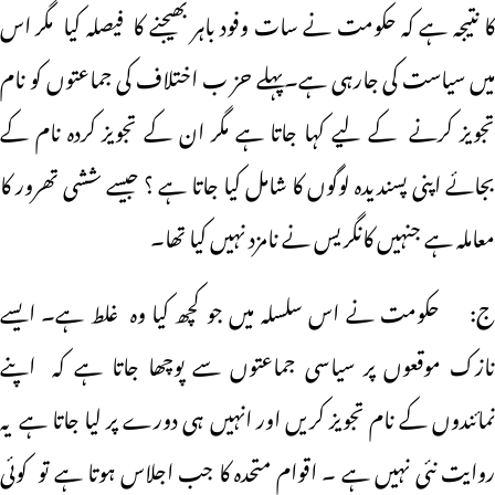
کا نتیجہ ہے کہ حکومت نے سات وفود باہر بھیجنے کا فیصلہ کیا مگر اس
میں سیاست کی جارہی ہے۔پہلے حز ب اختلاف کی جماعتوں کو نام
تجویز کرنے کے لیے کہا جاتا ہے مگر ان کے تجویز کردہ نام کے
بجائے اپنی پسندیدہ لوگوں کا شامل کیا جاتا ہے ؟ جیسے ششی تھرور کا
معاملہ ہے جنہیں کانگریس نے نامزد نہیں کیا تھا۔
ج: حکومت نے اس سلسلہ میں جو کچھ کیا وہ غلط ہے۔ ایسے
نازک موقعوں پر سیاسی جماعتوں سے پوچھا جاتا ہے کہ اپنے
نمائندوں کے نام تجویز کریں اور انہیں ہی دورے پر لیا جاتا ہے یہ
روایت نئی نہیں ہے ۔ اقوام متحدہ کا جب اجلاس ہوتا ہے تو کوئی