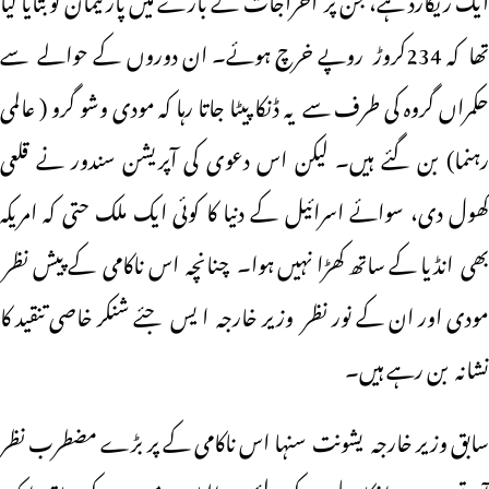
تھا کہ 234کروڑ روپے خرچ ہوئے۔ ان دوروں کے حوالے سے
حکمراں گروہ کی طرف سے یہ ڈنکا پیٹا جاتا رہا کہ مودی وشو گرو ( عالمی
رہنما) بن گئے ہیں۔ لیکن اس دعوی کی آپریشن سندور نے قلعی
کھول دی، سوائے اسرائیل کے دنیا کا کوئی ایک ملک حتی کہ امریکہ
بھی انڈیا کے ساتھ کھڑا نہیں ہوا۔ چنانچہ اس ناکامی کے پیش نظر
مودی اور ان کے نور نظر وزیر خارجہ ا یس جئے شنکر خاصی تنقید کا
نشانہ بن رہے ہیں۔
سابق وزیر خارجہ یشونت سنہا اس ناکامی کے پر بڑے مضطرب نظر