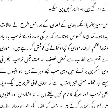
کے رہ گئے ہیں وہ وزیر نہیں بن سکے۔
س: سیز فائر یا جنگ بندی کے اعلان کے بعد جس طرح کے حالات
پیدا ہوئے، ایسا محسوس ہوتا ہے کہ امریکی صدر ڈولانڈ ٹرمپ بار بار
وزیراعظم نریندر مودی کو نیچا دکھانے کی کوشش کر رہے ہیں۔ مودی
کے قوم سے خطاب سے محض نصف ساعت قبل ٹرمپ پھر ٹی
وی اسکرین پر آتے ہیں وہی سب کچھ دہراتے ہیں، جو انہوں نے
پہلے کہا تھا۔ معنی خیز بات یہ ہے کہ مودی اپنی تقریر میں ایک مرتبہ
بھی ٹرمپ اور امریکہ کا نام نہیں لیتے ہیں ۔ ئنہ اشاروں اور کنایوں
میں اس کی تردید کرتے ہیں۔ جب کہ انڈیا کی غیر جابندار خارجہ