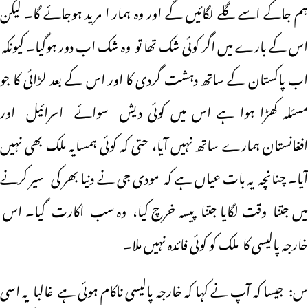
ہم جاکے اسے گلے لگائیں گے اور وہ ہمار ا مرید ہوجائے گا۔ لیکن
اس کے بارے میں اگر کوئی شک تھا تو وہ شک اب دور ہوگیا۔ کیونکہ
اب پاکستان کے ساتھ دہشت گردی کا اور اس کے بعد لڑائی کا جو
مسئلہ کھڑا ہوا ہے اس میں کوئی دیش سوائے اسرائیل اور
افغانستان ہمارے ساتھ نہیں آیا، حتی کہ کوئی ہمسایہ ملک بھی نہیں
آیا۔ چنانچہ یہ بات عیاں ہے کہ مودی جی نے دنیا بھر کی سیر کرنے
میں جتنا وقت لگایا جتنا پیسہ خرچ کیا، وہ سب اکارت گیا۔ اس
خارجہ پالیسی کا ملک کو کوئی فائدہ نہیں ملا۔
س: جیسا کہ آپ نے کہا کہ خارجہ پالیسی ناکام ہوئی ہے غالبا یہ اسی