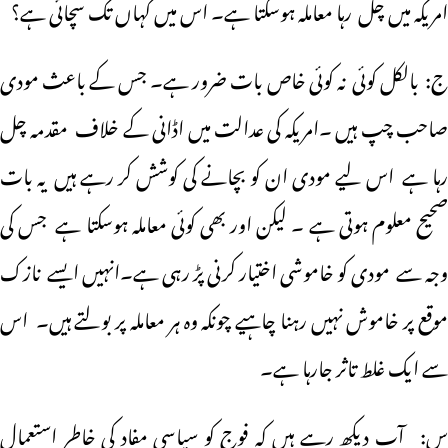
امریکہ میں چل رہا معاملہ ہوسکتا ہے۔ اس میں کہاں تک سچائی ہے؟
ج: بالکل کوئی نہ کوئی خاص بات ضرور ہے۔ جس کے باعث مودی
صاحب چپ ہیں ۔امریکہ کی عدالت میں اڈانی کے خلاف مقدمہ چل
رہا ہے اس لیے مودی ان کو بچانے کی کوشش کر رہے ہیں یہ بات
صحیح معلوم ہوتی ہے ۔ لیکن اور بھی کوئی معاملہ ہوسکتا ہے جس کی
وجہ سے مودی کو خاموشی اختیار کرنی پڑ رہی ہے۔انہیں ایسے نازک
موقع پر خاموش نہیں رہنا چاہیے چونکہ وہ ہر معاملہ پر بولتے ہیں۔ اس
سے ایک غلط تاثر جارہا ہے۔
س: آپ دیکھ رہے ہیں کہ فوج کو سیاسی مفاد کی خاطر استعمال