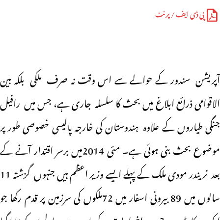
پی ڈی ایف / پرنٹ
آپریشن سندور کے حوالے سے اس وقت نہ صرف ملکی بلکہ بین
الاقوامی ذرائع ابلاغ میں بحث کا سلسلہ جاری ہے، جس میں رافیل
جنگی طیاروں کے علاوہ ہندوستان کی خارجہ پالیسی خصوصی طور پر
موضوع بحث بنی ہوئی ہے۔ مئی 2014میں برسر اقتدار آنے کے
بعد نریندر مودی ملک کے پہلے ایسے وزیر اعظم ہیں جنہوں گزشتہ 11
سالوں میں 89 بیرونی اسفار میں 72ملکوں کی سرزمین پر قدم رکھا جو
ایک ریکارڈ ہے، جن پر اخراجات کے بارے میں پارلیمان کو بتایا گیا