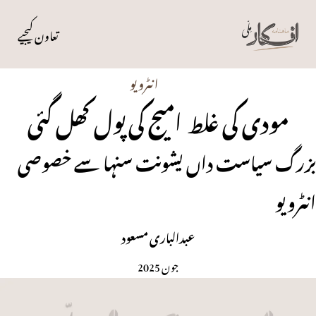
تعاون کیجیے
انٹرویو
مودی کی غلط امیج کی پول کھل گئی
بزرگ سیاست داں یشونت سنہا سے خصوصی
انٹرویو
عبدالباری مسعود
جون 2025