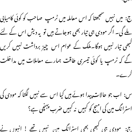
ج: میں نہیں سمجھتا کہ اس معاملہ میں ٹرمپ صاحب کو کوئی کامیابی
ملے گی۔ اگر مودی جی تیار بھی ہوجاتے ہیں تو یہ دیش اس کے لئے
کبھی تیار نہیں ہوگا۔ملک کے عوام اس چیز برداشت نہیں کریں
گے کہ ٹرمپ یا کوئی تیسری طاقت ہمارے معاملات میں مداخلت
کرے۔
س: اب جو حالات پیدا ہوئے ہیں کیا اس سے نہیں لگتا کہ مودی کی
اسٹرانگ مین کی امیج کو کہیں نہ کہیں ضرب پہنچی ہے؟
ج: مودی جی کبھی بھی اسٹرانگ مین نہیں تھے ! انہوں نے