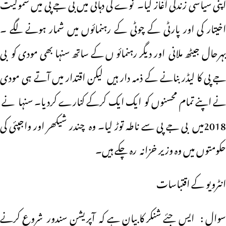
اپنی سیاسی زندگی آغاز کیا۔ نوے کی دہائی میں بی جے پی میں شمولیت
اخیتار کی اور پارٹی کے چوٹی کے رہنمائوں میں شمار ہونے لگے ۔
بہرحال جیٹھ ملانی اور دیگر رہنمائو ں کے ساتھ سنہا بھی مودی کو بی
جے پی کا لیڈر بنانے کے ذمہ دار ہیں لیکن اقتدار میں آتے ہی مودی
نے اپنے تمام محسنوں کو ایک ایک کرکے کنارے کردیا۔ سنہا نے
2018میں بی جے پی سے ناطہ توڑ لیا۔ وہ چندر شیکھر اور واجپئی کی
حکومتوں میں وہ وزیر خزانہ رہ چکے ہیں۔
انٹرویو کے اقتباسات
سوال : ایس جئے شنکر کا بیان ہے کہ آپریشن سندور شروع کرنے