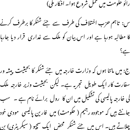
رائو حکومت میں عمل شروع ہوا۔ افکار ملی)
س: تاہم حزب اختلاف کی طرف سے جئے شنکر کا برطرف کرنے
کا مطالبہ ہورہا ہے اور اس بیان کو ملک سے غداری قرار دیا جارہا
ہے؟
ج: میں مانتا ہوں کہ وزارت خارجہ میں جئے شنکر کا بحیثیت پیشہ ور
سفارت کار ایک طویل تجربہ ہے۔ لیکن بحیثیت وزیر خارجہ ملک
کی خارجہ پالیسی کی تشکیل میں ان کا رول برائے نام ہے ۔ سب
جانتے ہیں کہ موجودہ رجیم ( حکومت) میں فارین پالیسی مودی خود
چلاتے ہیں۔ اس میں جئے شنکر محض ایک سچیو ( سیکریٹری) بن