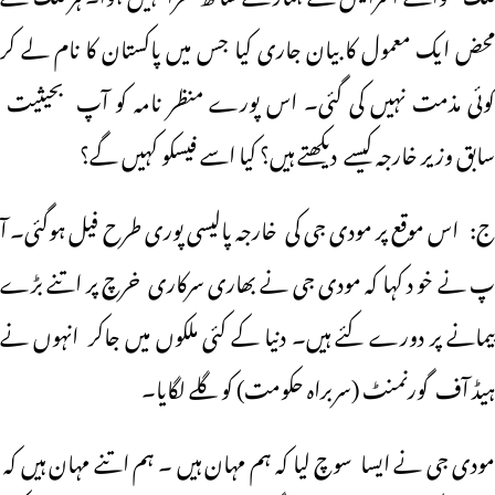
محض ایک معمول کا بیان جاری کیا جس میں پاکستان کا نام لے کر
کوئی مذمت نہیں کی گئی۔ اس پورے منظر نامہ کو آپ بحیثیت
سابق وزیر خارجہ کیسے دیکھتے ہیں؟ کیا اسے فیسکو کہیں گے؟
ج: اس موقع پر مودی جی کی خارجہ پالیسی پوری طرح فیل ہوگئی۔ آ
پ نے خو د کہا کہ مودی جی نے بھاری سرکاری خرچ پر اتنے بڑے
پیمانے پر دورے کئے ہیں۔ دنیا کے کئی ملکوں میں جاکر انہوں نے
ہیڈ آف گورنمنٹ (سربراہ حکومت) کو گلے لگایا۔
مودی جی نے ایسا سوچ لیا کہ ہم مہان ہیں ۔ ہم اتنے مہان ہیں کہ