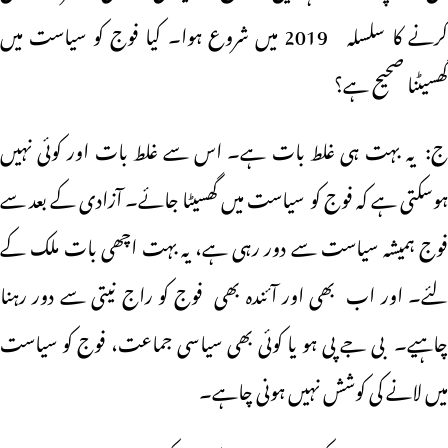
کرنے کا سلسلہ 2019 میں شروع ہوا۔ کیا فوج کو سیاست میں
گھسیٹنا صحیح ہے؟
ج: یہ بہت ہی غلط بات ہے۔ اس سے غلط بات اور کوئی نہیں
ہوسکتی ہے کہ فوج کو سیاست میں گھسیٹا جائے۔ آزادی کے بعد سے
فوج ہمیشہ سیاست سے دور رہی ہے، یہ بہت اچھی بات ملک کے
لئے۔ اور اب بھی اور آئندہ بھی فوج کو راج نیتی سے دور رہنا
چاہیے۔ بی جے پی ہو یا کوئی بھی سیاسی جماعت، فوج کو سیاست
میں لانے کی کوشش نہیں ہونی چاہے۔