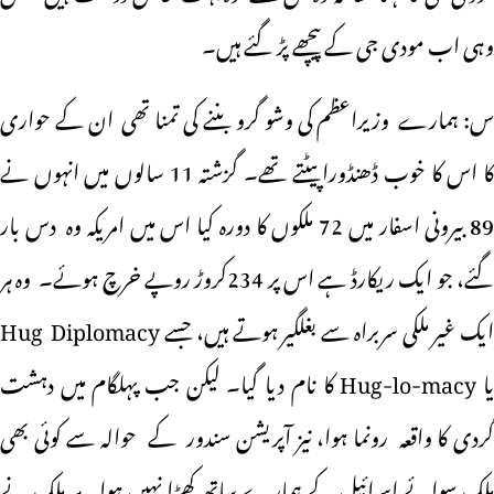
وہی اب مودی جی کے پیچھے پڑ گئے ہیں۔
س: ہمارے وزیراعظم کی وشو گرو بننے کی تمنا تھی ان کے حواری
کا اس کا خوب ڈھنڈورا پیٹتے تھے۔ گزشتہ 11 سالوں میں انہوں نے
89 بیرونی اسفار میں 72 ملکوں کا دورہ کیا اس میں امریکہ وہ دس بار
گئے، جو ایک ریکارڈ ہے اس پر 234کروڑ روپے خرچ ہوئے۔ وہ ہر
ایک غیر ملکی سربراہ سے بغلگیر ہوتے ہیں، جسے Hug Diplomacy
یا Hug-lo-macy کا نام دیا گیا۔ لیکن جب پہلگام میں دہشت
گردی کا واقعہ رونما ہوا، نیز آپریشن سندور کے حوالہ سے کوئی بھی
ملک سوائے اسرائیل کے ہمارے ساتھ کھڑا نہیں ہوا۔ ہر ملک نے