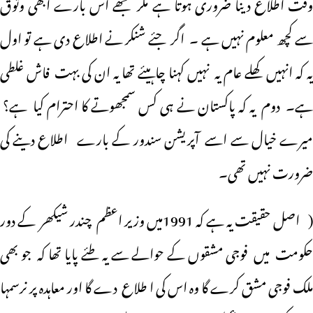
وقت اطلاع دینا ضروری ہوتا ہے مگر مجھے اس بارے ابھی وثوق
سے کچھ معلوم نہیں ہے ۔ اگر جئے شنکر نے اطلاع دی ہے تو اول
یہ کہ انہیں کھلے عام یہ نہیں کہنا چاہیئے تھا یہ ان کی بہت فاش غلطی
ہے۔ دوم یہ کہ پاکستان نے ہی کس سمجھوتے کا احترام کیا ہے؟
میرے خیال سے اسے آپریشن سندور کے بارے اطلاع دینے کی
ضرورت نہیں تھی۔
( اصل حقیقت یہ ہے کہ 1991میں وزیر اعظم چندر شیکھر کے دور
حکومت میں فوجی مشقوں کے حوالے سے یہ طئے پایا تھا کہ جو بھی
ملک فوجی مشق کرے گا وہ اس کی ا طلاع دے گا اور معاہدہ پر نرسمہا