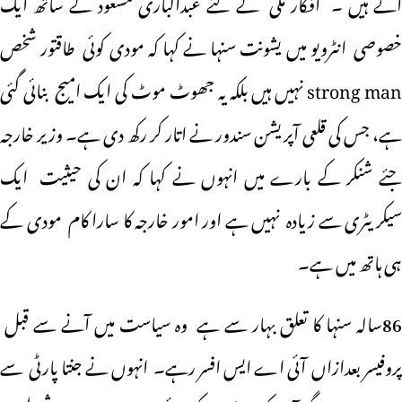
آتے ہیں ۔ افکار ملی کے لئے عبدالباری مسعود کے ساتھ ایک
خصوصی انٹرویو میں یشونت سنہا نے کہا کہ مودی کوئی طاقتور شخص
strong man نہیں ہیں بلکہ یہ جھوٹ موٹ کی ایک امیج بنائی گئی
ہے، جس کی قلعی آپریشن سندور نے اتار کر رکھ دی ہے۔ وزیر خارجہ
جئے شنکر کے بارے میں انہوں نے کہا کہ ان کی حیثیت ایک
سیکریٹری سے زیادہ نہیں ہے اور امور خارجہ کا سارا کام مودی کے
ہی ہاتھ میں ہے۔
86سالہ سنہا کا تعلق بہار سے ہے وہ سیاست میں آنے سے قبل
پروفیسر بعدازاں آئی اے ایس افسر رہے۔ انہوں نے جنتا پارٹی سے