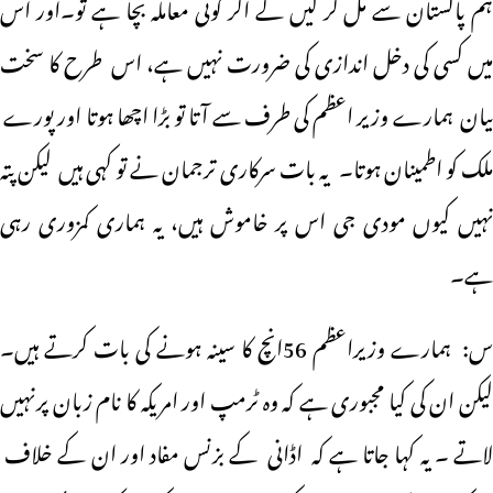
ہم پاکستان سے مل کر لیں گے اگر کوئی معاملہ بچا ہے تو۔اور اس
میں کسی کی دخل اندازی کی ضرورت نہیں ہے، اس طرح کا سخت
بیان ہمارے وزیر اعظم کی طرف سے آتا تو بڑا اچھا ہوتا اور پورے
ملک کو اطمینان ہوتا۔ یہ بات سرکاری ترجمان نے تو کہی ہیں لیکن پتہ
نہیں کیوں مودی جی اس پر خاموش ہیں، یہ ہماری کمزوری رہی
ہے۔
س: ہمارے وزیراعظم 56انچ کا سینہ ہونے کی بات کرتے ہیں۔
لیکن ان کی کیا مجبوری ہے کہ وہ ٹرمپ اور امریکہ کا نام زبان پرنہیں
لاتے ۔ یہ کہا جاتا ہے کہ اڈانی کے بزنس مفاد اور ان کے خلاف