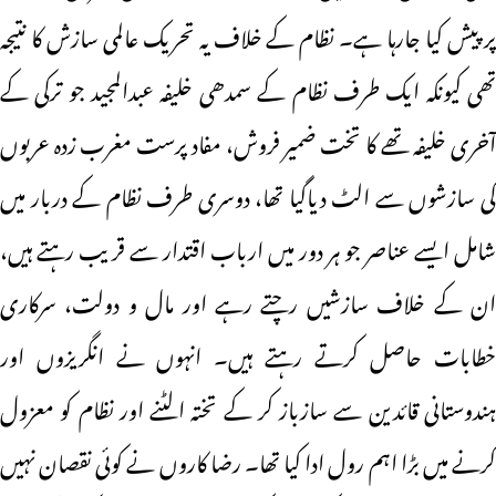
پر پیش کیا جارہا ہے۔ نظام کے خلاف یہ تحریک عالمی سازش کا نتیجہ
تھی کیونکہ ایک طرف نظام کے سمدھی خلیفہ عبدالمجید جو ترکی کے
آخری خلیفہ تھے کا تخت ضمیر فروش، مفاد پرست مغرب زدہ عربوں
کی سازشوں سے الٹ دیاگیا تھا، دوسری طرف نظام کے دربار میں
شامل ایسے عناصر جو ہر دور میں ارباب اقتدار سے قریب رہتے ہیں،
ان کے خلاف سازشیں رچتے رہے اور مال و دولت، سرکاری
خطابات حاصل کرتے رہتے ہیں۔ انہوں نے انگریزوں اور
ہندوستانی قائدین سے سازباز کر کے تختہ الٹنے اور نظام کو معزول
کرنے میں بڑا اہم رول ادا کیا تھا۔ رضا کاروں نے کوئی نقصان نہیں