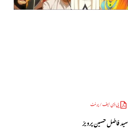
پی ڈی ایف / پرنٹ
سید فاضل حسین پرویز