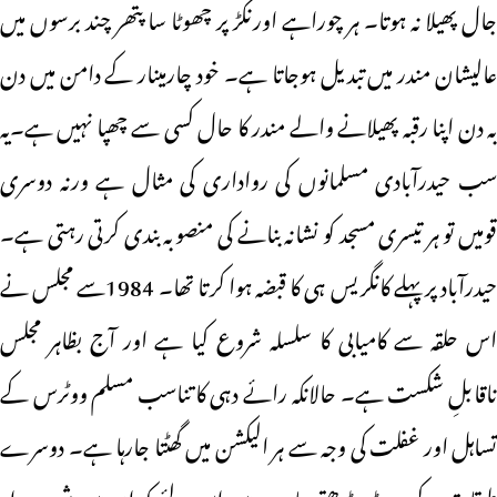
جال پھیلا نہ ہوتا۔ ہر چوراہے اورنکڑ پر چھوٹا سا پتھر چند برسوں میں
عالیشان مندر میں تبدیل ہوجاتا ہے۔ خود چارمینار کے دامن میں دن
بہ دن اپنا رقبہ پھیلانے والے مندر کا حال کسی سے چھپا نہیں ہے۔یہ
سب حیدرآبادی مسلمانوں کی رواداری کی مثال ہے ورنہ دوسری
قومیں تو ہر تیسری مسجد کو نشانہ بنانے کی منصوبہ بندی کرتی رہتی ہے۔
حیدرآباد پر پہلے کانگریس ہی کا قبضہ ہوا کرتا تھا۔ 1984سے مجلس نے
اس حلقہ سے کامیابی کا سلسلہ شروع کیا ہے اور آج بظاہر مجلس
ناقابلِ شکست ہے۔ حالانکہ رائے دہی کا تناسب مسلم ووٹرس کے
تساہل اور غفلت کی وجہ سے ہر الیکشن میں گھٹتا جارہا ہے۔ دوسرے
طبقات کے ووٹ بڑھتے جارہے ہیں اس لئے کہ ان میں شعور بیدار