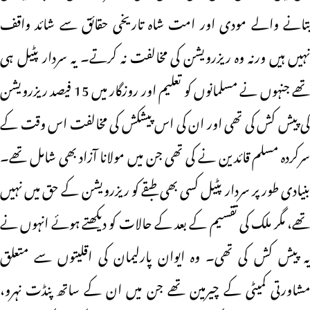
بتانے والے مودی اور امت شاہ تاریخی حقائق سے شائد واقف
نہیں ہیں ورنہ وہ ریزرویشن کی مخالفت نہ کرتے۔ یہ سردار پٹیل ہی
تھے جنہوں نے مسلمانوں کو تعلیم اور روزگار میں 15 فیصد ریزرویشن
کی پیش کش کی تھی اور ان کی اس پیشکش کی مخالفت اس وقت کے
سرکردہ مسلم قائدین نے کی تھی جن میں مولانا آزاد بھی شامل تھے۔
بنیادی طور پر سردار پٹیل کسی بھی طبقے کو ریزرویشن کے حق میں نہیں
تھے، مگر ملک کی تقسیم کے بعد کے حالات کو دیکھتے ہوئے انہوں نے
یہ پیش کش کی تھی۔ وہ ایوان پارلیمان کی اقلیتوں سے متعلق
مشاورتی کمیٹی کے چیرمین تھے جن میں ان کے ساتھ پنڈت نہرو،