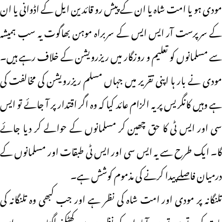
مودی ہو یا امت شاہ یا ان کے پیش رو قائدین ایل کے اڈوانی یا ان
کے سرپرست آر ایس ایس کے سربراہ موہن بھاگوت یہ سب ہمیشہ
سے مسلمانوں کو تعلیم و روزگار میں ریزرویشن کے خلاف رہے ہیں۔
مودی نے بار ہا اپنی تقریر میں جہاں مسلم ریزرویشن کی مخالفت کی
ہے وہیں کانگریس پر یہ الزام عائد کیا کہ وہ اگر اقتدار پر آ جائے تو ایس
سی اور ایس ٹی کا حق چھین کر مسلمانوں کے حوالے کر دیا جائے
گا۔ ایک طرح سے یہ ایس سی اور ایس ٹی طبقات اور مسلمانوں کے
درمیان فاصلے پیدا کرنے کی مذموم کوشش ہے۔
تلنگانہ پر مودی اور امت شاہ کی نظر ہے اور جب کبھی وہ تلنگانہ کی
بات کرتے ہیں تو حیدرآباد ان کی نظروں میں کھٹکنے لگتا ہے۔ وہ اس