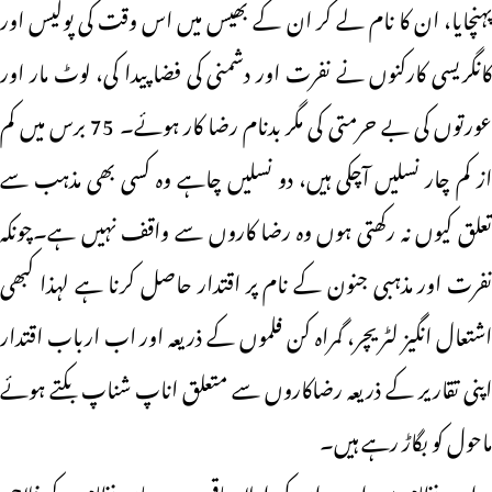
پہنچایا، ان کا نام لے کر ان کے بھیس میں اس وقت کی پولیس اور
کانگریسی کارکنوں نے نفرت اور دشمنی کی فضا پیدا کی، لوٹ مار اور
عورتوں کی بے حرمتی کی مگر بدنام رضا کار ہوئے۔ 75 برس میں کم
از کم چار نسلیں آچکی ہیں، دو نسلیں چاہے وہ کسی بھی مذہب سے
تعلق کیوں نہ رکھتی ہوں وہ رضا کاروں سے واقف نہیں ہے۔چونکہ
نفرت اور مذہبی جنون کے نام پر اقتدار حاصل کرنا ہے لہذا کبھی
اشتعال انگیز لٹریچر، گمراہ کن فلموں کے ذریعہ اور اب ارباب اقتدار
اپنی تقاریر کے ذریعہ رضاکاروں سے متعلق اناپ شناپ بکتے ہوئے
ماحول کو بگاڑ رہے ہیں۔
نہ اب نظام ہیں اور نہ ان کی اولاد باقی ہے۔ ہاں نظام کے فلاحی