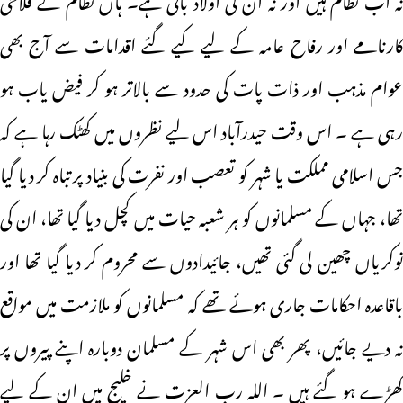
کارنامے اور رفاح عامہ کے لیے کیے گئے اقدامات سے آج بھی
عوام مذہب اور ذات پات کی حدود سے بالاتر ہو کر فیض یاب ہو
رہی ہے ۔ اس وقت حیدرآباد اس لیے نظروں میں کھٹک رہا ہے کہ
جس اسلامی مملکت یا شہر کو تعصب اور نفرت کی بنیاد پر تباہ کر دیا گیا
تھا، جہاں کے مسلمانوں کو ہر شعبہ حیات میں کچل دیا گیا تھا، ان کی
نوکریاں چھین لی گئی تھیں، جائیدادوں سے محروم کر دیا گیا تھا اور
باقاعدہ احکامات جاری ہوئے تھے کہ مسلمانوں کو ملازمت میں مواقع
نہ دیے جائیں، پھر بھی اس شہر کے مسلمان دوبارہ اپنے پیروں پر
کھڑے ہو گئے ہیں ۔ اللہ رب العزت نے خلیج میں ان کے لیے