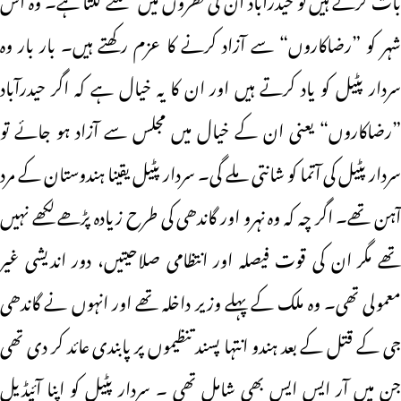
شہر کو ”رضاکاروں“ سے آزاد کرنے کا عزم رکھتے ہیں۔ بار بار وہ
سردار پٹیل کو یاد کرتے ہیں اور ان کا یہ خیال ہے کہ اگر حیدرآباد
”رضاکاروں“ یعنی ان کے خیال میں مجلس سے آزاد ہو جائے تو
سردار پٹیل کی آتما کو شانتی ملے گی۔ سردار پٹیل یقینا ہندوستان کے مرد
آہن تھے۔ اگر چہ کہ وہ نہرو اور گاندھی کی طرح زیادہ پڑھے لکھے نہیں
تھے مگر ان کی قوت فیصلہ اور انتظامی صلاحیتیں، دور اندیشی غیر
معمولی تھی۔ وہ ملک کے پہلے وزیر داخلہ تھے اور انہوں نے گاندھی
جی کے قتل کے بعد ہندو انتہا پسند تنظیموں پر پابندی عائد کر دی تھی
جن میں آر ایس ایس بھی شامل تھی ۔ سردار پٹیل کو اپنا آئیڈیل