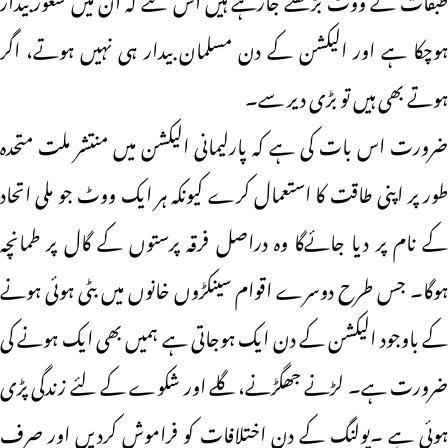
ہوچکا ہے اور الیکشن کے دن مسلمان بیدار ہی نہیں ہوتے، اگر
ہوتے بھی ہیں تو بڑی دیر سے۔
ضرورت اس بات کی ہے کہ پارلیمانی الیکشن میں منتشر ملت متحدہ
طور پر اپنی طاقت کا استعمال کرے کیونکہ ہر ایک ووٹ جو ملی اتحاد
کے نام پر دیا جائےگا وہ دراصل فرقہ پرستوں کے گال پر طمانچہ
ہوگا۔ جس طرح دوسرے اقوام سینکڑوں خانوں میں بٹی ہوئی ہونے
کے باوجود الیکشن کے دن ایک ہوجاتی ہے ہمیں بھی ایک ہونے کی
ضرورت ہے۔ لڑنے جھگڑنے، گلے اور شکوے کے لئے زندگی پڑی
ہوئی ہے ۔پولنگ کے دن اختلافات کو فراموش کردیں اور صرف