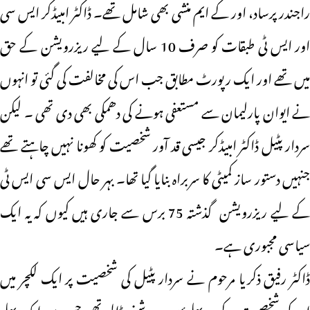
راجندر پرساد، اور کے ایم منشی بھی شامل تھے۔ ڈاکٹر امبیڈکر ایس سی
اور ایس ٹی طبقات کو صرف 10 سال کے لیے ریزرویشن کے حق
میں تھے اور ایک رپورٹ مطابق جب اس کی مخالفت کی گئی تو انہوں
نے ایوان پارلیمان سے مستعفی ہونے کی دھمکی بھی دی تھی ۔ لیکن
سردار پٹیل ڈاکٹر امبیڈکر جیسی قد آور شخصیت کو کھونا نہیں چاہتے تھے
جنہیں دستور ساز کمیٹی کا سربراہ بنایا گیا تھا۔ بہر حال ایس سی ایس ٹی
کے لیے ریزرویشن گذشتہ 75 برس سے جاری ہیں کیوں کہ یہ ایک
سیاسی مجبوری ہے۔
ڈاکٹر رفیق ذکریا مرحوم نے سردار پٹیل کی شخصیت پر ایک لکچر میں
ان کی شخصیت کے دو پہلوؤں پر روشنی ڈالی تھی جس میں ایک پہلو