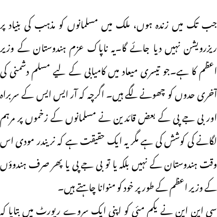
جب تک میں زندہ ہوں، ملک میں مسلمانوں کو مذہب کی بنیاد پر
ریزرویشن نہیں دیا جائے گا۔یہ ناپاک عزم ہندوستان کے وزیر
اعظم کا ہے۔جو تیسری میعاد میں کامیابی کے لیے مسلم دشمنی کی
آخری حدوں کو چھونے لگے ہیں۔ اگرچہ کہ آر ایس ایس کے سربراہ
اور بی جے پی کے بعض قائدین نے مسلمانوں کے زخموں پر مرہم
لگانے کی کوشش کی ہے مگر یہ ایک حقیقت ہے کہ نریندر مودی اس
وقت ہندوستان کے نہیں بلکہ یا تو بی جے پی یا پھر صرف ہندوؤں
کے وزیر اعظم کے طور پر خود کو منوانا چاہتے ہیں۔
سی این این نے یکم مئی کو اپنی ایک سروے رپورٹ میں بتایا کہ