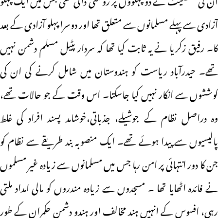
آزادی سے پہلے مسلمانوں سے متعلق تھا اور دوسرا پہلو آزادی کے بعد
کا۔ رفیق زکریا نے یہ ثابت کیا تھا کہ سردار پٹیل مسلم دشمن نہیں
تھے۔ حیدرآباد ریاست کو ہندوستان میں شامل کرنے کی ان کی
کوششوں سے انکار نہیں کیا جاسکتا۔ اس وقت کے جو حالات تھے،
وہ دراصل نظام کے جوشیلے، جذباتی،خوشامد پسند افراد کی غلط
پالیسیوں سے پیدا ہوئے تھے۔ ایک منصوبہ بند طریقے سے نظام کو
جن کا دور انتہائی پر امن رہا جس میں مسلمانوں سے زیادہ غیر مسلموں
نے فائدہ اٹھایا تھا ۔ مسجدوں سے زیادہ مندروں کو مالی امداد ملتی
رہی، افسوس کے انہیں ہند مخالف اور ہندو دشمن حکمران کے طور