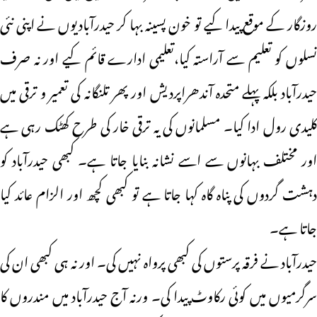
روزگار کے موقع پیدا کیے تو خون پسینہ بہا کر حیدرآبادیوں نے اپنی نئی
نسلوں کو تعلیم سے آراستہ کیا،تعلیمی ادارے قائم کیے اور نہ صرف
حیدرآباد بلکہ پہلے متحدہ آندھراپردیش اور پھر تلنگانہ کی تعمیر و ترقی میں
کلیدی رول ادا کیا۔ مسلمانوں کی یہ ترقی خار کی طرح کھٹک رہی ہے
اور مختلف بہانوں سے اسے نشانہ بنایا جاتا ہے۔ کبھی حیدرآباد کو
دہشت گردوں کی پناہ گاہ کہا جاتا ہے تو کبھی کچھ اور الزام عائد کیا
جاتا ہے۔
حیدرآباد نے فرقہ پرستوں کی کبھی پرواہ نہیں کی۔ اور نہ ہی کبھی ان کی
سرگرمیوں میں کوئی رکاوٹ پیدا کی۔ ورنہ آج حیدرآباد میں مندروں کا