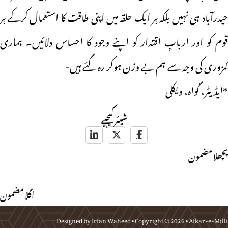
حیدرآباد ہی نہیں بلکہ ہر ایک حلقہ میں اپنی طاقت کا استعمال کرکے ہر
قوم کو اور اربابِ اقتدار کو اپنے وجود کا احساس دلائیں۔ ہماری
کمزوری کی وجہ سے ہم بے وزن ہوکر رہ گئے ہیں-
*ایڈیٹر، گواہ، ویکلی
شیئر کیجیے
پچھلا مضمون
اگلا مضمون
Designed by
Irfan Waheed
• Copyright © 2026 • Afkar-e-Milli