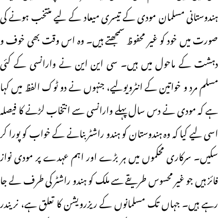
ہندوستانی مسلمان مودی کے تیسری میعاد کے لیے منتخب ہونے کی
صورت میں خود کو غیر محفوظ سمجھتے ہیں۔ وہ اس وقت بھی خوف و
دہشت کے ماحول میں ہیں۔ سی این این نے وارانسی کے کئی
مسلم مرد و خواتین کے انٹرویولیے، جنہوں نے دو ٹوک الفظ میں کہا
ہے کہ مودی نے دس سال پہلے وارانسی سے انتخاب لڑنے کا فیصلہ
اسی لیے کیا کہ وہ ہندوستان کو ہندو راشٹر بنانے کے خواب کو پورا کر
سکیں۔ سرکاری محکموں میں ہر بڑے اور اہم عہدے پر مودی نواز
فائز ہیں جو غیر محسوس طریقے سے ملک کو ہندو راشٹر کی طرف لے جا
رہے ہیں۔ جہاں تک مسلمانوں کے ریزرویشن کا تعلق ہے، نریندر