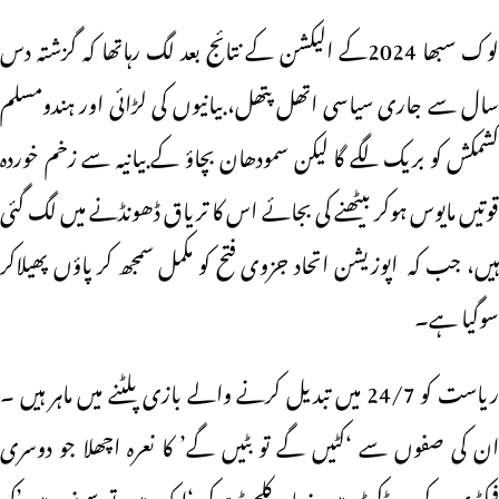
لوک سبھا 2024کے الیکشن کے نتائج بعد لگ رہاتھا کہ گزشتہ دس
سال سے جاری سیاسی اتھل پتھل، بیانیوں کی لڑائی اور ہندومسلم
کشمکش کو بریک لگے گا لیکن سمودھان بچاؤ کے بیانیہ سے زخم خوردہ
قوتیں مایوس ہوکر بیٹھنے کی بجائے اس کا تریاق ڈھونڈنے میں لگ گئی
ہیں، جب کہ اپوزیشن اتحاد جزوی فتح کو مکمل سمجھ کر پاؤں پھیلاکر
سوگیا ہے۔
ریاست کو 24/7 میں تبدیل کرنے والے بازی پلٹنے میں ماہر ہیں ۔
ان کی صفوں سے ‘کٹیں گے تو بٹیں گے’ کا نعرہ اچھلا جو دوسری
فیکٹری کے پروڈکٹ میں زیادہ کلچرڈ ہوکر ‘ایک ہیں تو سیف ہیں’کی