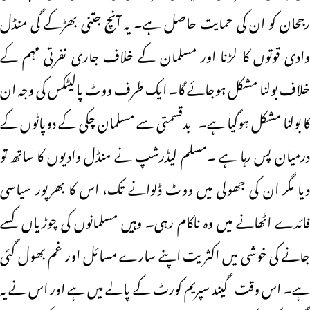
رجحان کو ان کی حمایت حاصل ہے۔ یہ آنچ جتنی بھڑکے گی منڈل
وادی قوتوں کا لڑنا اور مسلمان کے خلاف جاری نفرتی مہم کے
خلاف بولنا مشکل ہوجائے گا۔ ایک طرف ووٹ پالیٹکس کی وجہ ان
کا بولنا مشکل ہوگیا ہے۔ بدقسمتی سے مسلمان چکی کے دوپاٹوں کے
درمیان پس رہا ہے ۔مسلم لیڈرشپ نے منڈل وادیوں کا ساتھ تو
دیا مگر ان کی جھولی میں ووٹ ڈلوانے تک، اس کا بھرپور سیاسی
فائدے اٹھانے میں وہ ناکام رہی۔ وہیں مسلمانوں کی چوڑیاں کسے
جانے کی خوشی میں اکثریت اپنے سارے مسائل اور غم بھول گئی
ہے۔ اس وقت گیند سپریم کورٹ کے پالے میں ہے اور اس نے یہ