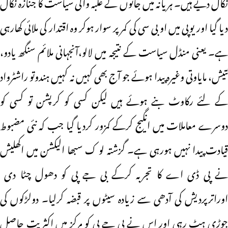
نکال دیے ہیں۔ ہریانہ میں جاٹوں کے غلبہ والی سیاست کا جنازہ نکال
دیا گیا اور یوپی میں او بی سی کی کمر پر سوار ہوکر وہ اقتدار کی ملائی کھارہی
ہے۔ یعنی منڈل سیاست کے نتیجہ میں لالو،آنجہانی ملائم سنگھ یادو،
نتیش، مایاوتی وغیرہ پیدا ہوئے جو آج بھی کہیں نہ کہیں ہندوتو راشٹرواد
کے لئے رکاوٹ بنے ہوئے ہیں لیکن کسی کو کرپشن تو کسی کو
دوسرے معاملات میں انگیج کرکے کمزور کردیا گیا جب کہ نئی مضبوط
قیادت پیدا نہیں ہورہی ہے۔ گزشتہ لو ک سبھا الیکشن میں اکھلیش
نے پی ڈی اے کا تجربہ کرکے بی جے پی کو دھول چٹا دی
اوراترپردیش کی آدھی سے زیادہ سیٹوں پر قبضہ کرلیا۔ دولڑکوں کی
جوڑی ہٹ رہی اور اس نے بی جے پی کو مرکز میں اکثریت حاصل