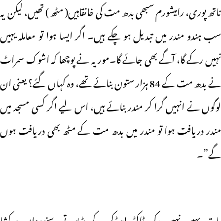
ناتھ پوری، رامیشورم سبھی بدھ مت کی خانقاہیں( مٹھ ) تھیں، لیکن یہ
سب ہندو مندر میں تبدیل ہو چکے ہیں۔ اگر ایسا ہوا تو معاملہ یہیں
نہیں رکے گا، آگے بھی جائے گا۔موریہ نے پوچھا کہ اشوک سمراٹ
نے بدھ مت کے 84 ہزار ستون بنائے تھے، وہ کہاں گئے؟ یعنی ان
لوگوں نے انہیں گرا کر مندر بنائے ہیں، اس لیے اگر کسی مسجد میں
مندر دریافت ہوا تو مندر میں بدھ مت کے مٹھ بھی دریافت ہوں
گے”۔
بات یہیں نہیں رکی ڈاکٹر امبیڈکر کے پڑپوتے ،سنودھان سرکشا