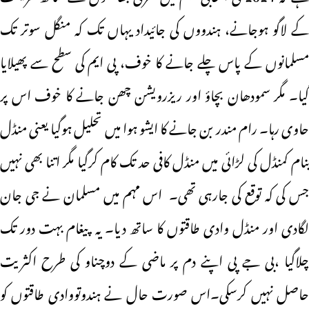
کے لاگو ہوجانے، ہندووں کی جائیداد یہاں تک کہ منگل سوتر تک
مسلمانوں کے پاس چلے جانے کا خوف، پی ایم کی سطح سے پھیلایا
گیا۔ مگر سمودھان بچاؤ اور ریزرویشن چھن جانے کا خوف اس پر
حاوی رہا۔ رام مندر بن جانے کا ایشو ہوا میں تحلیل ہوگیا یعنی منڈل
بنام کمنڈل کی لڑائی میں منڈل کافی حد تک کام کرگیا مگر اتنا بھی نہیں
جس کی کہ توقع کی جارہی تھی۔ اس مہم میں مسلمان نے جی جان
لگادی اور منڈل وادی طاقتوں کا ساتھ دیا۔ یہ پیغام بہت دور تک
چلاگیا ،بی جے پی اپنے دم پر ماضی کے دوچناو کی طرح اکثریت
حاصل نہیں کرسکی۔اس صورت حال نے ہندوتووادی طاقتوں کو