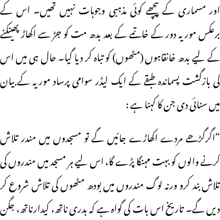
اور مسماری کے پیچھے کوئی مذہبی وجوہات نہیں تھیں۔ اس کے
برعکس موریہ دور کے خاتمے کے بعد بدھ مت کو جڑ سے اکھاڑ پھینکنے
کے لیے بدھ خانقاہوں (مٹھوں) کو تباہ کر دیا گیا۔ حال ہی میں اس
کی بازگشت پسماندہ طبقے کے ایک لیڈر سوامی پرساد موریہ کے بیان
میں سنائی دی جن کا کہنا ہے :
“اگرگڑھے مردے اکھاڑے جائیں گے تو مسجدوں میں مندر تلاش
کرنے والوں کو بہت مہنگا پڑے گا، اس لیے ہر مسجد میں مندروں کی
تلاش بند کرو ورنہ لوگ مندروں میں بودھ مٹھوں کی تلاش شروع کر
دیں گے۔ تاریخ اس بات کی گواہ ہے کہ بدری ناتھ، کیدارناتھ، جگن