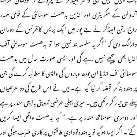
آندولن کے سکریٹری اور انڈین بدھسٹ سوسائٹی کے قومی صدر
راج رتن امبیڈکر نے جے پور میں ایک پریس کانفرنس کے دوران
وارننگ دی کہ “اگر یہ سلسلہ بند نہیں ہوا تو بدھسٹ سوسائٹی آف
انڈیا بھی پیچھے نہیں رہے گی اور ایسی صورت حال میں بدھسٹ
سوسائٹی آف انڈیا ان بودھ وہاروں کی واپسی کا مطالبہ کرے گی جن
پر ہندو بناکر قبضہ کر لیا گیا ہے۔ میں نے اس طرح کی دو عرضیاں
پہلے ہی تیار کر رکھی ہیں۔ میری پہلی عرضی تروپتی بالاجی مندر پر ہے
اور دوسری سومناتھ مندر پر ہے۔“ کیا بدھسٹ واقعی ایسا کریں
گے’۔ اگر ایسا ہوگیا تو یہ ہندوتووادی طاقتوں پر کاری ضرب ہوگی اور