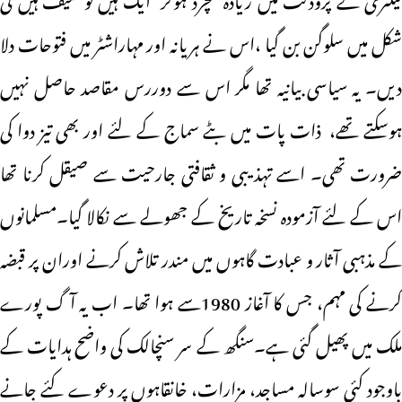
شکل میں سلوگن بن گیا ،اس نے ہریانہ اور مہاراشٹر میں فتوحات دلا
دیں۔ یہ سیاسی بیانیہ تھا مگر اس سے دوررس مقاصد حاصل نہیں
ہوسکتے تھے، ذات پات میں بٹے سماج کے لئے اور بھی تیز دوا کی
ضرورت تھی۔ اسے تہذیبی و ثقافتی جارحیت سے صیقل کرنا تھا
اس کے لئے آزمودہ نسخہ تاریخ کے جھولے سے نکالا گیا۔مسلمانوں
کے مذہبی آثار و عبادت گاہوں میں مندر تلاش کرنے اوران پر قبضہ
کرنے کی مہم، جس کا آغاز 1980سے ہوا تھا۔ اب یہ آگ پورے
ملک میں پھیل گئی ہے۔سنگھ کے سر سنچالک کی واضح ہدایات کے
باوجود کئی سوسالہ مساجد، مزارات، خانقاہوں پر دعوے کئے جانے