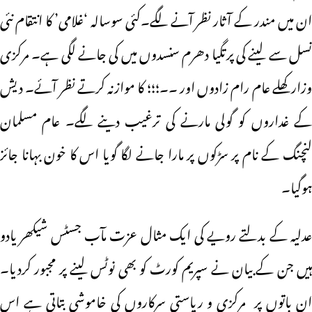
ان میں مندر کے آثار نظر آنے لگے۔کئی سوسالہ ‘غلامی’ کا انتقام نئی
نسل سے لینے کی پرتگیا دھرم سنسدوں میں کی جانے لگی ہے۔ مرکزی
وزار کھلے عام رام زادوں اور ۔۔؛؛؛ کا موازنہ کرتے نظر آئے۔ دیش
کے غداروں کو گولی مارنے کی ترغیب دینے لگے۔ عام مسلمان
لنچنگ کے نام پر سڑکوں پر مارا جانے لگا گویا اس کا خون بہانا جائز
ہوگیا۔
عدلیہ کے بدلتے رویے کی ایک مثال عزت مآب جسٹس شیکھر یادو
ہیں جن کے بیان نے سپریم کورٹ کو بھی نوٹس لینے پر مجبور کردیا۔
ان باتوں پر مرکزی و ریاستی سرکاروں کی خاموشی بتاتی ہے اس