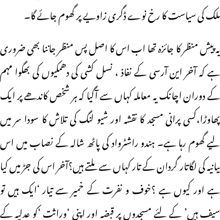
ملک کی سیاست کا رخ نوے ڈگری زاویے پر گھوم جائے گا۔
یہ پیش منظر کا جائزہ تھا اب اس کا اصل پس منظر جاننا بھی ضروری
ہے کہ آخر این آرسی کے نفاذ ، نسل کشی کی دھمکیوں کی بھگوا مہم
کے دوران اچانک یہ معاملہ کہاں سے آگیا کہ ہر شخص کاندھے پر ایک
پھاوڑا،کسی پرانی مسجد کا نقشہ اور شیو لنگ کی تلاش کا سودا سر میں
لیے گھوم رہا ہے۔ ہندو راشٹرواد کی پاٹھ شالہ کے نصاب میں اس
بیانیہ کی لگاتار گردان کے تار کہاں سے ملتے ہیں؟آخر اس کی جڑ میں کیا
ہے اور کیوں ہے ؟خوف و نفرت کے خمیر سے تیار ‘ایک ہیں تو
سیف ہیں’ کے لئے مسجدوں پر قبضہ اور اپنی ‘وراثت ‘کو عدلیہ کے