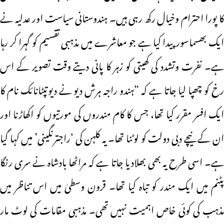
کا پورا احترام وخیال رکھ رہی ہیں۔ ہندوستانی سیاست اور عدلیہ نے
ایک بھسماسورپیدا کیا ہے جو معاشرے میں مذہبی تقسیم کو گہرا کر رہا
ہے۔ نفرت وتشدد کی کھیتی کو زہر کا پانی دیتے وقت تصویر کے اس
رخ کو چھپا لیا جاتا ہے کہ “ہندو راجہ ہرش دیو نے دیوتپٹانائک نام کا
ایک افسر مقرر کیا تھا، جس کا کام مندروں کی مورتیوں کو اکھاڑنا اور
ان کے نیچے دبی دولت کو لوٹنا تھا۔ یہ کلہن کی ‘راجترنگینی’ میں کہا گیا
ہے۔ اسی طرح یہ بھی بھلادیا جاتا ہے کہ مراٹھا بادشاہ نے سری رنگا
پٹنم میں ایک مندر کو تباہ کیا تھا۔ قرون وسطیٰ میں اس تناظر میں
مذہب کی کوئی خاص اہمیت نہیں تھی۔ مذہبی مقامات کی لوٹ مار