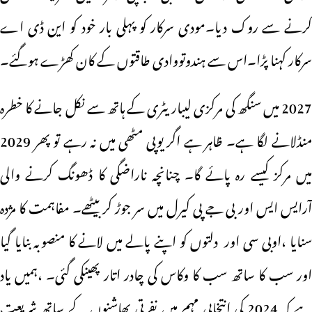
کرنے سے روک دیا۔مودی سرکار کو پہلی بار خود کو این ڈی اے
سرکار کہنا پڑا۔اس سے ہندوتووادی طاقتوں کے کان کھڑے ہوگئے۔
2027 میں سنگھ کی مرکزی لیباریٹری کے ہاتھ سے نکل جانے کا خطرہ
منڈلانے لگا ہے۔ ظاہر ہے اگر یوپی مٹھی میں نہ رہے تو پھر 2029
میں مرکز کیسے رہ پائے گا۔ چنانچہ ناراضگی کا ڈھونگ کرنے والی
آرایس ایس اور بی جے پی کیرل میں سر جوڑ کر بیٹھے۔ مفاہمت کا مژدہ
سنایا ،اوبی سی اور دلتوں کو اپنے پالے میں لانے کا منصوبہ بنایا گیا
اور سب کا ساتھ سب کا وکاس کی چادر اتار پھینکی گئی۔ ،ہمیں یاد
ہے کہ 2024 کی انتخابی مہم میں نفرتی بھاشنوں کے ساتھ شریعت