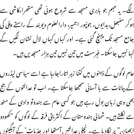
لگے۔ یہ مہم جو بابری مسجد سے شروع ہوئی تھی متھرا،کاشی سے
ہوکر سنبھل،بدایوں، جونپور اجمیر، دارالعلوم دیوبند کے راستے دہلی کی
جامع مسجد تک پہنچ گئی ہے۔ اور کہاں کہاں لال نشان لگیں گے
کہا نہیں جاسکتا۔ فہرست میں تین نہیں تین ہزار مسجدیں ہیں۔
عام لوگوں کے ذہنوں میں کتنا زہر اتاراجارہا ہے اسے سیاسی لیڈروں
کے بیانات سے با آسانی سمجھا جاسکتا ہے۔ اب تو عدالتوں کے جج
بھی وہی زبان بول رہے ہیں جو کسی عام سے ہندوتو وادی کے منھ
سے نکلتے ہیں۔ شمالی ہندوستان کے اکثریتی فرقہ کے لوگوں کو “کھودو
ابھیان” پر لگادیا ہے۔ نچلی عدالتیں آستھا اور جذبات’ کے آبگینوں