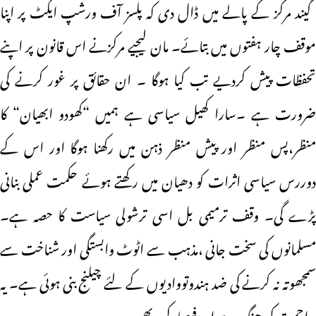
گیند مرکز کے پالے میں ڈال دی کہ پلسز آف ورشپ ایکٹ پر اپنا
موقف چار ہفتوں میں بتائے۔ مان لیجیے مرکزنے اس قانون پر اپنے
تحفظات پیش کردیے تب کیا ہوگا ۔ ان حقائق پر غور کرنے کی
ضرورت ہے ۔سارا کھیل سیاسی ہے ہمیں “کھودو ابھیان“ کا
منظر،پس منظر اور پیش منظر ذہن میں رکھنا ہوگا اور اس کے
دوررس سیاسی اثرات کو دھیان میں رکھتے ہوئے حکمت عملی بنانی
پڑے گی۔ وقف ترمیمی بل اسی ترشولی سیاست کا حصہ ہے۔
مسلمانوں کی سخت جانی ،مذہب سے اٹوٹ وابستگی اور شناخت سے
سمجھوتہ نہ کرنے کی ضد ہندوتووادیوں کے لئے چیلنج بنی ہوئی ہے۔ یہ
مزاحمت کی جنگ ہے اور فیصلہ کن بھی۔