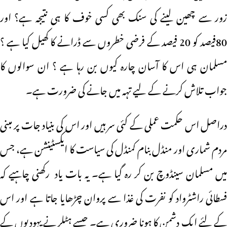
زور سے چھین لینے کی سنک بھی کسی خوف کا ہی نتیجہ ہے؟ اور
80فیصد کو 20 فیصد کے فرضی خطروں سے ڈرانے کا کھیل کیا ہے ؟
مسلمان ہی اس کا آسان چارہ کیوں بن رہا ہے ؟ ان سوالوں کا
جواب تلاش کرنے کے لیے تہہ میں جانے کی ضرورت ہے۔
دراصل اس حکمت عملی کے کئی سر ہیں اور اس کی بنیاد جات پر مبنی
مردم شماری اور منڈل بنام کمنڈل کی سیاست کا ایکسٹینشن ہے، جس
میں مسلمان سینڈوچ بن کر رہ گیا ہے۔ یہ بات یاد رکھنی چاہیے کہ
فسطائی راشٹرواد کو نفرت کی غذا سے پروان چڑھایا جاتا ہے اور اس
کے لئے ایک دشمن کا ہونا ضروری ہے۔ جیسے ہٹلر نے یہودیوں کے