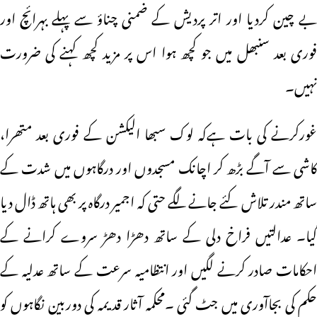
بے چین کردیا اور اتر پردیش کے ضمنی چناؤ سے پہلے بہرائچ اور
فوری بعد سنبھل میں جو کچھ ہوا اس پر مزید کچھ کہنے کی ضرورت
نہیں۔
غورکرنے کی بات ہےکہ لوک سبھا الیکشن کے فوری بعد متھرا،
کاشی سے آگے بڑھ کر اچانک مسجدوں اور درگاہوں میں شدت کے
ساتھ مندر تلاش کئے جانے لگے حتی کہ اجمیر درگاہ پر بھی ہاتھ ڈال دیا
گیا۔ عدالتیں فراخ دلی کے ساتھ دھڑا دھڑ سروے کرانے کے
احکامات صادر کرنے لگیں اور انتظامیہ سرعت کے ساتھ عدلیہ کے
حکم کی بجاآوری میں جٹ گئی ۔محکمہ آثار قدیمہ کی دوربین نگاہوں کو