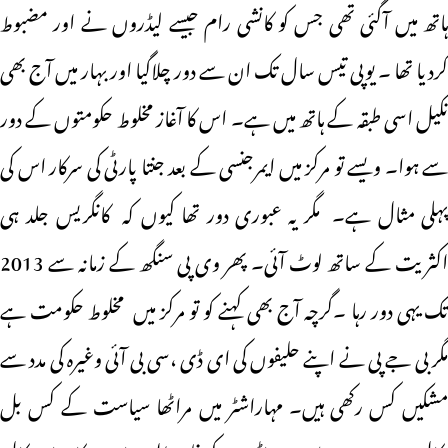
ہاتھ میں آگئی تھی جس کو کانشی رام جیسے لیڈروں نے اور مضبوط
کردیا تھا ۔ یوپی تیس سال تک ان سے دور چلاگیا اور بہار میں آج بھی
نکیل اسی طبقہ کے ہاتھ میں ہے۔ اس کا آغاز مخلوط حکومتوں کے دور
سے ہوا۔ ویسے تو مرکز میں ایمرجنسی کے بعد جنتا پارٹی کی سرکار اس کی
پہلی مثال ہے۔ مگر یہ عبوری دور تھا کیوں کہ کانگریس جلد ہی
اکثریت کے ساتھ لوٹ آئی۔ پھر وی پی سنگھ کے زمانہ سے 2013
تک یہی دور رہا ۔گرچہ آج بھی کہنے کو تو مرکز میں مخلوط حکومت ہے
مگر بی جے پی نے اپنے حلیفوں کی ای ڈی ،سی بی آئی وغیرہ کی مدد سے
مشکیں کس رکھی ہیں۔ مہاراشٹر میں مراٹھا سیاست کے کس بل