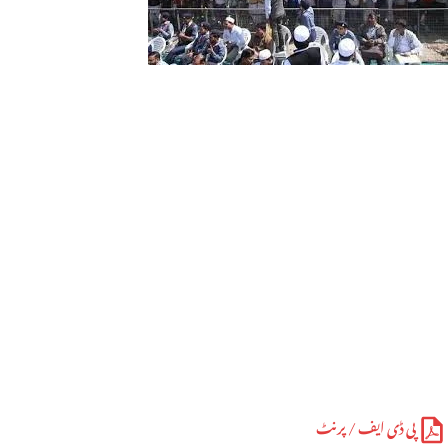
پی ڈی ایف / پرنٹ