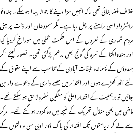
خلاف فضا بنائی تھی تاکہ انہیں سزا دینے کا جواز پیدا ہوسکے۔ ہندوتو
راشٹرواد اسی راستے پر چل رہا ہے۔ مگر سمودھان اور ذات پر مبنی
مردم شماری کے نعروں کے اس حکمت عملی میں سوراخ کردیا گیا
اور ہندوایکتا کے نعرہ کی گونج بھی مدھم پڑگئی تھی۔ تصور کیجئے اگر
ہندوؤں کے پسماندہ طبقات آبادی کے تناسب سے اپنے حقوق کے
لئے اٹھ کھڑے ہوں اور اقتدار میں حصے داری کے دعوے دار بن
جائیں تو برہمنیت کے اقتدار اعلیٰ کو سنگین خطرہ لاحق ہو سکتے تھے۔
ماضی میں بھی منڈل تحریک کے نتیجہ میں وہ کمزور ہوگئے تھے۔ مرکز
سے لے کر ریاستوں تک اقتدار کی باگ ڈور اوبی سی و دلتوں کے