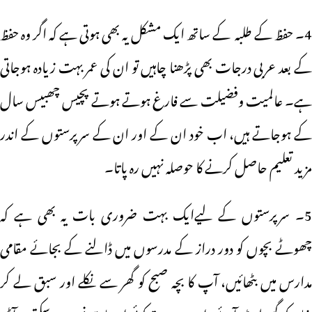
4۔ حفظ کے طلبہ کے ساتھ ایک مشکل یہ بھی ہوتی ہے کہ اگر وہ حفظ
کے بعد عربی درجات بھی پڑھنا چاہیں تو ان کی عمر بہت زیادہ ہوجاتی
ہے۔ عالمیت وفضیلت سے فارغ ہوتے ہوتے پچیس چھبیس سال
کے ہوجاتے ہیں، اب خود ان کے اور ان کے سرپرستوں کے اندر
مزید تعلیم حاصل کرنے کا حوصلہ نہیں رہ پاتا۔
5۔ سرپرستوں کے لیےایک بہت ضروری بات یہ بھی ہے کہ
چھوٹے بچوں کو دور دراز کے مدرسوں میں ڈالنے کے بجائے مقامی
مدارس میں بٹھائیں، آپ کا بچہ صبح کو گھر سے نکلے اور سبق لے کر