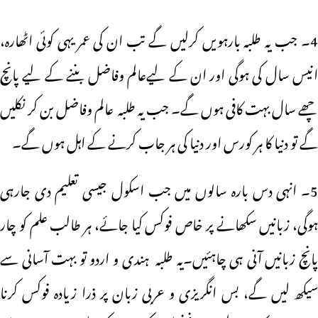
4۔ جب یہ طلبہ بارہویں کرلیں گے تب ان کی عمر یہی کوئی اٹھارہ،
انیس سال کی ہوگی اور ان کے لیےعالم وفاضل بننے کے لیے پانچ
چھے سال بہت کافی ہوں گے۔ جب یہ طلبہ عالم وفاضل بن کر نکلیں
گے تو دنیا کا ہر کورس اور دنیا کی ہر جاب کرنے کے اہل ہوں گے۔
5۔ انہی دس بارہ سالوں میں جب اسکول جیسی تعلیم دی جارہی
ہوگی، زبانیں سکھانے پر خاص فوکس کیا جائے، ہر طالب علم کو چار
پانچ زبانیں آنی ہی چاہئیں۔یہ طلبہ ہندی و اردو تو بہت آسانی سے
سیکھ لیں گے، بس انگریزی و عربی زبان پر ذرا زیادہ فوکس کرنا