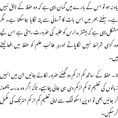
یاد نہ ہو تو اس کے بارے میں گمان یہی ہے کہ وہ حفظ کے لائق نہیں
ہے۔ ہفتے بھر میں اس بات کا آسانی سے پتہ لگایا جاسکتا ہے۔ مگر
مشکل یہی ہے کہ بیشتر مدارس کو طلبہ کی ضرورت رہتی ہے اس لیے
وہ کڑی شرائط نہیں لگاپاتے اورہر طالب علم کو حفظ میں بٹھالیتے
ہیں۔
3۔ حفظ کے ساتھ کم از کم دو گھنٹے ضرور نکالے جائیں جن میں انہیں
زبانوں کی تعلیم تو کم ازکم دی ہی جانی چاہیے، تاکہ اگر وہ مدرسہ چھوڑ
کر جائیں بھی تو اوپن اسکولنگ سے اپنی تعلیم کم از کم انٹرتک کی مکمل
کرسکیں۔