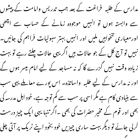
مدارس کے طلبہ فراغت کے بعد جب تدریس وامامت کے پیشوں
سے وابستہ ہوں تو انہیں موجودہ زمانے کے حساب سے اچھی
اورمعیاری تنخواہیں ملیں اور انہیں بہتر سہولیات فراہم کی جائیں۔
نہیں تو آج کل کے جو حالات ہیں اگر یہی حالات چلتے رہے تو بہت
زیادہ وقت نہیں گزرے گا کہ نہ مساجد کے لیے امام میسر ہوں گے
اور نہ مدارس کے لیے طلبہ واساتذہ۔ اس پورے معاملے یہی سب
سے بنیادی کام ہے مگر اسی پر سب سے کم توجہ ہے، خود اہل مدرسہ کی
بھی اور قوم کے مخیر حضرات کی بھی ۔اگر تنہا یہی ایک چیز درست
کرلی جائے تو دیگر بہت ساری چیزیں خود بخود اپنے ٹریک پر آتی چلی