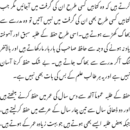
کرتے ہیں کہ وہ کتابیں کسی طرح ان کی گرفت میں آجائیں مگر جب
کتابیں کسی طرح بھی ان کی گرفت میں نہیں آتیں تو وہ مدرسے سے
بھاگ کھڑے ہوتے ہیں۔اسی طرح حفظ کے طلبہ سبق اور آموختہ
یاد نہ ہونے کی وجہ سے حافظ صاحب کی باربار مارکھاتے ہیں اور بالآخر
تنگ آکر مدرسے سے بھاگ جاتے ہیں۔ بے شک حفظ کرنا آسان
نہیں ہے اور یہ ہر طالب علم کے بس کی بات بھی نہیں ہے۔
حفظ کے طلبہ عموماً آٹھ سے دس سال کی عمر میں حفظ کرنے بیٹھتے ہیں
اور دو ڈھائی سال سے تین چار سال کے عرصے میں حفظ کرلیتے ہیں،
جبکہ بعض طلبہ ایسے بھی ہوتے ہیں جو بہت زیادہ عمر کے ہوتے ہیں،