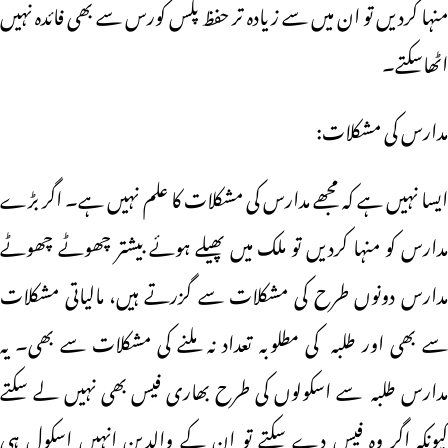
منہا کردیں تو ان میں سے زیادہ تر حفظ پلس کورس سے بھی فائدہ نہیں
اٹھاسکتے۔
مدارس کی مشکلات:
ایسا نہیں ہے کہ مجھے مدارس کی مشکلات کا علم نہیں ہے۔ اگر بڑے
مدارس کو منہا کردیں تو ملک میں پھیلے ہوئے بیشتر چھوٹے چھوٹے
مدارس دونوں طرح کی مشکلات سے گزرتے ہیں، مالیاتی مشکلات
سے بھی اور طلبہ کی مطلوبہ تعداد نہ ملنے کی مشکلات سے بھی۔ یہ
مدارس طلبہ سے اسکولوں کی طرح بھاری فیس بھی نہیں لے سکتے
کیونکہ اگر وہ فیس دے سکتے تو ان کے والدین انہیں اسکول ہی