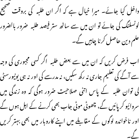
داخل کیا جائے۔ میرا خیال ہے کہ اگر ان طلبہ کی بروقت صحیح
کونسلنگ کی جائے تو ان میں سے ساٹھ ستر فیصد طلبہ ضرور بالضرور
علم دین حاصل کرنا چاہیں گے۔
اب فرض کریں کہ ان میں سے بعض طلبہ اگر کسی مجبوری کی وجہ
سے آگے کی تعلیم جاری نہ رکھ سکیں، نہ مدرسے کی اور نہ ہی یونیورسٹی
کی توان طلبہ کے پاس اتنی صلاحیت ضرور ہوگی کہ وہ زندگی میں
سروائیو کرپائیں گے، چھوٹی موٹی جاب بھی کرنے کے اہل ہوں گے
اور ناخواندہ لوگوں کے مقابلے میں اپنے کاروبار میں بھی بہتر کریں
گے۔