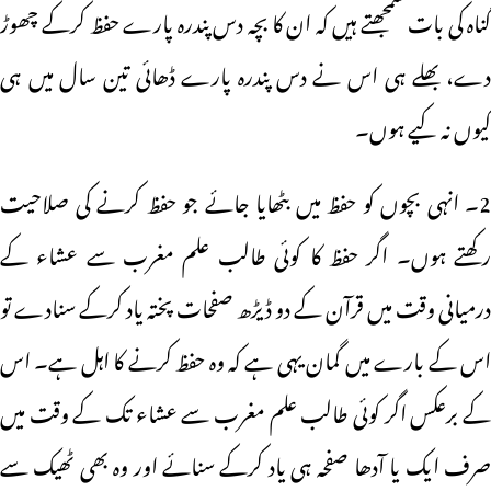
گناہ کی بات سمجھتے ہیں کہ ان کا بچہ دس پندرہ پارے حفظ کرکے چھوڑ
دے، بھلے ہی اس نے دس پندرہ پارے ڈھائی تین سال میں ہی
کیوں نہ کیے ہوں۔
2۔ انہی بچوں کو حفظ میں بٹھایا جائے جو حفظ کرنے کی صلاحیت
رکھتے ہوں۔ اگر حفظ کا کوئی طالب علم مغرب سے عشاء کے
درمیانی وقت میں قرآن کے دو ڈیڑھ صفحات پختہ یاد کرکے سنادے تو
اس کے بارے میں گمان یہی ہے کہ وہ حفظ کرنے کا اہل ہے۔ اس
کے برعکس اگر کوئی طالب علم مغرب سے عشاء تک کے وقت میں
صرف ایک یا آدھا صفحہ ہی یاد کرکے سنائے اور وہ بھی ٹھیک سے