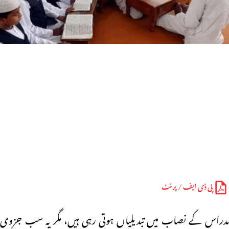
پی ڈی ایف / پرنٹ
مدراس کے نصاب میں تبدیلیاں ہوتی رہی ہیں، مگر یہ سب جزوی