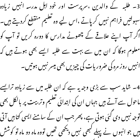
3۔ طلبہ کے والدین ،سرپرست اور خود اہل مدرسہ انہیں زیادہ
سہولتیں فراہم نہیں کرپاتے ،اس لیے وہ تعلیم منقطع کردیتے ہیں۔
اگر آپ اپنے علاقے کے چھوٹے مدارس کا دورہ کریں تو آپ کو
معلوم ہوگا کہ ان میں سے بہت سے طلبہ ایسے بھی ہوتے ہیں کہ
انہیں روز مرہ کی ضروریات کی چیزیں بھی میسر نہیں ہوتیں۔
4۔ شاید سب سے بڑی وجہ یہ ہے کہ ان طلبہ میں سے زیادہ ترایسے
ماحول سے آتے ہیں جہاں ان کی ابتدائی تعلیم وتربیت پر بالکل بھی
توجہ نہیں دی گئی ہوتی ہے، پھر جب ان کے سامنے ایسی کتابیں آتی
ہیں جو انہوں نے پہلے کبھی نہیں دیکھی تھیں تووہ ماہ دو ماہ تو کوشش