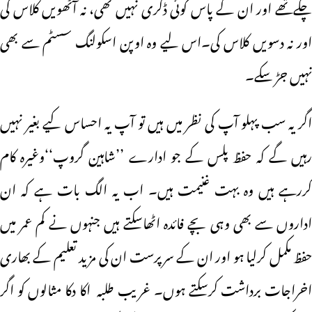
چکےتھے اور ان کے پاس کوئی ڈگری نہیں تھی، نہ آٹھویں کلاس کی
اور نہ دسویں کلاس کی۔اس لیے وہ اوپن اسکولنگ سسٹم سے بھی
نہیں جڑ سکے۔
اگر یہ سب پہلو آپ کی نظر میں ہیں تو آپ یہ احساس کیے بغیر نہیں
رہیں گے کہ حفظ پلس کے جو ادارے ’’شاہین گروپ‘‘وغیرہ کام
کررہے ہیں وہ بہت غنیمت ہیں۔ اب یہ الگ بات ہے کہ ان
اداروں سے بھی وہی بچے فائدہ اٹھاسکتے ہیں جنہوں نے کم عمر میں
حفظ مکمل کرلیا ہو اور ان کے سرپرست ان کی مزید تعلیم کے بھاری
اخراجات برداشت کرسکتے ہوں۔ غریب طلبہ اکا دکا مثالوں کو اگر