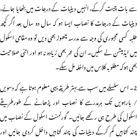
سے بات چیت کرکے، انہیں دینیات کے درجات میں بٹھایا جائے،
دینیات کے درجات کا نصاب ایسا ہو کہ سال دو سال بعد اگر کچھ
طلبہ کسی مجبوری کی وجہ سے مدرسہ چھوڑ بھی دیں تو وہ مقامی اسکول
میں ایڈمیشن لے سکیں۔ ان کی عمر بھی زیادہ نہ ہو اور اتنی صلاحیت
بھی ہوکہ مطلوبہ کلاس میں داخلہ مل سکے۔
2۔ اس سلسلے میں سب سے بہتر طریقہ یہی معلوم ہوتا ہے کہ دسویں
/ بارہویں تک ہرمدرسے کا نصاب اور پڑھانے کے طورطریقے
اسکول کی طرح ہی رکھے جائیں۔ گورنمنٹ اسکول کے نصاب میں
چند کتابیں کم کرکے دینیات کی چند کتابیں داخل کردی جائیں اور