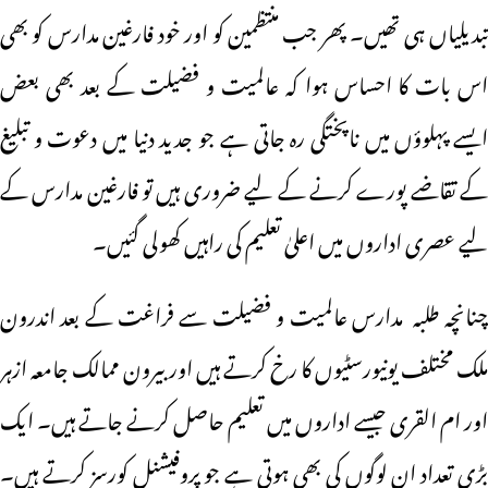
تبدیلیاں ہی تھیں۔ پھر جب منتظمین کو اور خود فارغین مدارس کو بھی
اس بات کا احساس ہوا کہ عالمیت و فضیلت کے بعد بھی بعض
ایسے پہلوؤں میں ناپختگی رہ جاتی ہے جو جدید دنیا میں دعوت و تبلیغ
کے تقاضے پورے کرنے کے لیے ضروری ہیں تو فارغین مدارس کے
لیے عصری اداروں میں اعلیٰ تعلیم کی راہیں کھولی گئیں۔
چنانچہ طلبہ مدارس عالمیت و فضیلت سے فراغت کے بعد اندرون
ملک مختلف یونیورسٹیوں کا رخ کرتے ہیں اور بیرون ممالک جامعہ ازہر
اور ام القری جیسے اداروں میں تعلیم حاصل کرنے جاتے ہیں۔ ایک
بڑی تعداد ان لوگوں کی بھی ہوتی ہے جو پروفیشنل کورسز کرتے ہیں۔