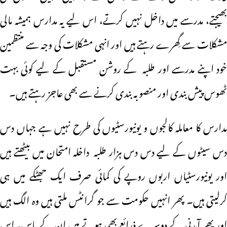
بھیجتے، مدرسے میں داخل نہیں کرتے، اس لیے یہ مدارس ہمیشہ مالی
مشکلات سے گِھرے رہتے ہیں اور انہی مشکلات کی وجہ سے منتظمین
خود اپنے مدرسے اور طلبہ کے روشن مستقبل کے لیے کوئی بہت
ٹھوس پیش بندی اور منصوبہ بندی کرنے سے بھی عاجز رہتے ہیں۔
مدارس کا معاملہ کالجوں و یونیورسٹیوں کی طرح نہیں ہے جہاں دس
دس سیٹوں کے لیے دس دس ہزار طلبہ داخلہ امتحان میں بیٹھتے ہیں
اور یونیورسٹیاں اربوں روپے کی کمائی صرف ایک جھٹکے میں ہی
کرلیتی ہیں۔ پھر انہیں حکومت سے جو گرانٹس ملتی ہیں وہ الگ ہیں
اور پھر آمدنی کے دوسرے ذرائع بھی ہوتے ہیں ان کے پاس۔اس