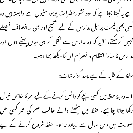
لیے یہ کہنا بجا ہے کہ جودانشورحضرات یونیورسٹیوں سے وابستہ ہیں وہ
کسی بھی قیمت پر اہل مدارس کے لیے صحیح اور مبنی بر انصاف فیصلے
نہیں کرسکتے، الایہ کہ وہ مدارس سے نکل کر ہی وہاں پہنچے ہوں اور
مدارس کا سارا انتظام وانصرام ان کا دیکھا بھالا ہو۔
حفظ کے طلبہ کے لیے چند گزارشات:
1۔ درجۂ حفظ میں کسی بچے کو داخل کرنے کے لیے عمر کا خاص خیال
رکھا جانا چاہیے، حفظ میں بیٹھنے والے طالب علم کی عمر کسی بھی
صورت میں دس سال سے زیادہ نہ ہو۔ حفظ شروع کرنے کے لیے