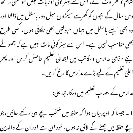
شام کو گھر لوٹ آئے، اس سے بہتر کوئی اوربات نہیں ہوسکتی۔ آٹھ
دس سال کے بچوں کو گھرسے سیکڑوں میل دور ہاسٹل میں ڈالنا اور
وہ بھی ایسے ہاسٹل میں جہاں سہولتیں بھی ناکافی ہوں، کسی طرح
بھی مناسب نہیں ہے۔ اس سے بہتر کوئی بات نہیں ہے کہ چھوٹے
بچے مقامی مدارس ومکاتب میں ابتدائی تعلیم حاصل کریں اور پھر
اعلیٰ تعلیم کے لیے بڑے مدارس کا رخ کریں۔
مدارس کے نصابِ تعلیم میں درکار تبدیلی:
1۔ جیسا کہ اوپر بیان ہوا کہ حفظ میں منتخب بچے ہی رکھے جائیں،جو
بچے حفظ میں چلنے کے لائق نہ ہوں، خود ان سے اوران کے والدین