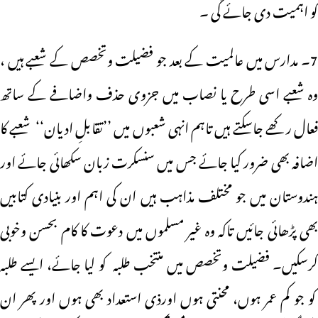
کو اہمیت دی جائے گی ۔
7۔ مدارس میں عالمیت کے بعد جو فضیلت وتخصص کے شعبے ہیں ،
وہ شعبے اسی طرح یا نصاب میں جزوی حذف واضافے کے ساتھ
فعال رکھے جاسکتے ہیں تاہم انہی شعبوں میں ’’تقابلِ ادیان‘‘ شعبے کا
اضافہ بھی ضرور کیا جائے جس میں سنسکرت زبان سکھائی جائے اور
ہندوستان میں جو مختلف مذاہب ہیں ان کی اہم اور بنیادی کتابیں
بھی پڑھائی جائیں تاکہ وہ غیر مسلموں میں دعوت کا کام بحسن وخوبی
کرسکیں۔ فضیلت وتخصص میں منتخب طلبہ کو لیا جائے، ایسے طلبہ
کو جو کم عمر ہوں، محنتی ہوں اورذی استعداد بھی ہوں اور پھر ان