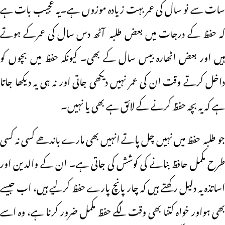
سات سے نو سال کی عمر بہت زیادہ موزوں ہے۔یہ عجیب بات ہے
کہ حفظ کے درجات میں بعض طلبہ آٹھ دس سال کی عمرکے ہوتے
ہیں اور بعض اٹھارہ بیس سال کے بھی۔ کیونکہ حفظ میں بچوں کو
داخل کرتے وقت ان کی عمر نہیں دیکھی جاتی اور نہ ہی یہ دیکھا جاتا
ہے کہ یہ بچہ حفظ کرنے کے لائق ہے بھی یا نہیں۔
جو طلبہ حفظ میں نہیں چل پاتے انہیں بھی مارے باندھے کسی نہ کسی
طرح مکمل حافظ بنانے کی کوشش کی جاتی ہے۔ ان کے والدین اور
اساتذہ یہ دلیل رکھتے ہیں کہ چار پانچ پارے حفظ کرلیے ہیں، اب جیسے
بھی ہواور خواہ کتنا بھی وقت لگے حفظ مکمل ضرور کرنا ہے، وہ اسے