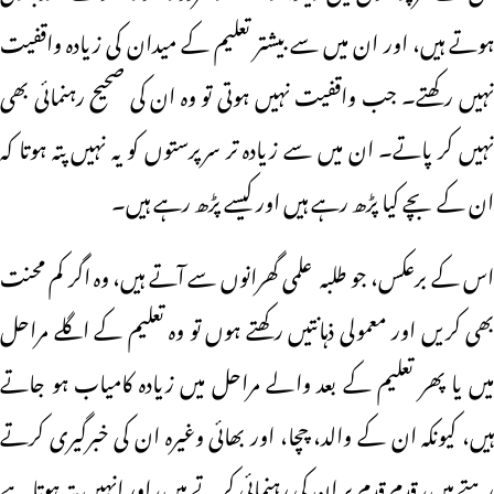
ہوتے ہیں، اور ان میں سے بیشتر تعلیم کے میدان کی زیادہ واقفیت
نہیں رکھتے۔ جب واقفیت نہیں ہوتی تو وہ ان کی صحیح رہنمائی بھی
نہیں کر پاتے۔ ان میں سے زیادہ تر سرپرستوں کو یہ نہیں پتہ ہوتا کہ
ان کے بچے کیا پڑھ رہے ہیں اور کیسے پڑھ رہے ہیں۔
اس کے برعکس، جو طلبہ علمی گھرانوں سے آتے ہیں، وہ اگر کم محنت
بھی کریں اور معمولی ذہانتیں رکھتے ہوں تو وہ تعلیم کے اگلے مراحل
میں یا پھر تعلیم کے بعد والے مراحل میں زیادہ کامیاب ہو جاتے
ہیں، کیونکہ ان کے والد، چچا، اور بھائی وغیرہ ان کی خبرگیری کرتے
رہتے ہیں، قدم قدم پر ان کی رہنمائی کرتے ہیں، اور انہیں پتہ ہوتا ہے