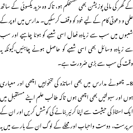
کے گھر کی مالی پوزیشن بھی مستحکم ہو، تاکہ وہ مزید یکسوئی کے ساتھ
علمی و دعوتی کام کے لیے خود کو وقف کرسکیں۔ مدارس میں اوپر کے
شعبوں میں سب سے زیادہ فعال اسی شعبے کو ہونا چاہیے اور سب
سے زیادہ وسائل بھی اسی شعبے کو حاصل ہونے چاہئیں،کیونکہ یہ
وقت کی سب سے بڑی ضرورت ہے۔
8۔ چھوٹے مدارس میں بھی اساتذہ کی تنخواہیں اچھی اور معیاری
ہوں اور سہولتیں بھی اچھی ہوں تاکہ طالب علم اپنے مستقبل میں
ایک استاذ کی حیثیت سے اپنا کرئیر بنانے کی کوشش کریں اور ان کے
سرپرست، دوست واحباب اور محلے کے لوگ ان کے بارے میں یہ