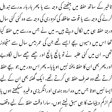
تاخیر کے ساتھ حفظ میں بیٹھنے کی وجہ سے یا پھر باربار مدرسے تبدیل
کرنے کی وجہ سے یا قوت حافظہ کی کمزوری کی وجہ سے وہ کئی کئی سال
درجۂ حفظ ہی میں نکال دیتے ہیں۔ میں نے جس مدرسے میں حفظ کیا
تھا اس میں دسیوں بچے ایسے تھے جن کی عمر بیس سال سے متجاوز
تھی۔ ان میں کئی طلبہ نے تو پانچ پانچ اور چھے چھے سال لگادیے
اور پھر بھی ان کا حفظ پختہ نہیں ہوپایا۔ پھر اس دور میں جو بچے حفظ
کرتے تھے وہ صرف حفظ ہی کرتے تھے، ایک گھنٹہ بھی ان کے لیے
ایسا نہیں ہوتا جس میں وہ اردو ہندی اورانگریزی وغیرہ سیکھتے ہوں یا
کم ازکم دینیات کا ہی سبق لیتے ہوں، سارا وقت حفظ کے لیے وقف