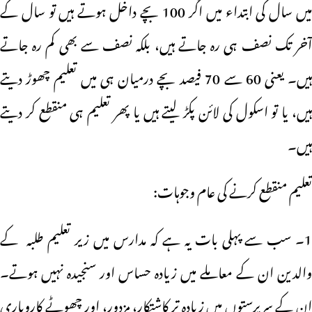
میں سال کی ابتداء میں اگر 100 بچے داخل ہوتے ہیں تو سال کے
آخر تک نصف ہی رہ جاتے ہیں، بلکہ نصف سے بھی کم رہ جاتے
ہیں۔ یعنی 60 سے 70 فیصد بچے درمیان ہی میں تعلیم چھوڑ دیتے
ہیں، یا تو اسکول کی لائن پکڑ لیتے ہیں یا پھر تعلیم ہی منقطع کر دیتے
ہیں۔
تعلیم منقطع کرنے کی عام وجوہات:
1۔ سب سے پہلی بات یہ ہے کہ مدارس میں زیر تعلیم طلبہ کے
والدین ان کے معاملے میں زیادہ حساس اور سنجیدہ نہیں ہوتے۔
ان کے سرپرستوں میں زیادہ تر کاشتکار، مزدور، اور چھوٹے کاروباری