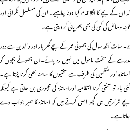
کہ ان کے بچے کا اگلا قدم کیا ہونا چاہیے۔ ان کی مسلسل نگرانی اور
توجہ وسائل کی کمی کی بھی بھرپائی کر دیتی ہے۔
2۔ سات آٹھ سال کی چھوٹی عمر کے بچے گھر بار اور والدین سے دور
مدرسے کے سخت ماحول میں نہیں رہ پاتے۔ان چھوٹے بچوں کو
اساتذہ اور منتظمین کی طرف سے سختیوں کا سامنا بھی کرنا پڑتا ہے۔
کئی بار تو سختی کرنا انتظامیہ اوراساتذہ کی مجبوری بن جاتی ہے کیونکہ
بچے شرارتیں ہی کچھ ایسی کرتے ہیں کہ اساتذہ کا صبر جواب دے
جاتا ہے۔