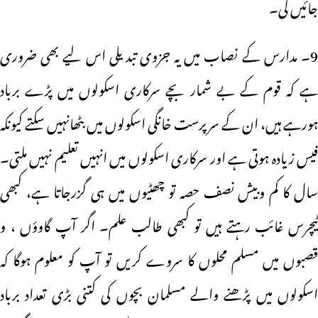
جائیں گی۔
9۔ مدارس کے نصاب میں یہ جزوی تبدیلی اس لیے بھی ضروری
ہے کہ قوم کے بے شمار بچے سرکاری اسکولوں میں پڑے برباد
ہورہے ہیں، ان کے سرپرست خانگی اسکولوں میں بٹھانہیں سکتے کیونکہ
فیس زیادہ ہوتی ہے اور سرکاری اسکولوں میں انہیں تعلیم نہیں ملتی۔
سال کا کم وبیش نصف حصہ تو چھٹیوں میں ہی گزرجاتا ہے، کبھی
ٹیچرس غائب رہتے ہیں تو کبھی طالب علم۔ اگر آپ گاوؤں ، و
قصبوں میں مسلم محلوں کا سروے کریں تو آپ کو معلوم ہوگا کہ
اسکولوں میں پڑھنے والے مسلمان بچوں کی کتنی بڑی تعداد برباد