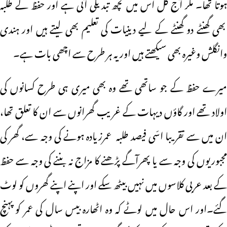
ہوتا تھا۔ مگر آج کل اس میں کچھ تبدیلی آئی ہے اور حفظ کے طلبہ
بھی گھنٹے دو گھنٹے کے لیے دینیات کی تعلیم بھی لیتے ہیں اور ہندی
وانگلش وغیرہ بھی سیکھتے ہیں اور یہ ہر طرح سے اچھی بات ہے۔
میرے حفظ کے جو ساتھی تھے وہ بھی میری ہی طرح کسانوں کی
اولاد تھے اور گاؤں دیہات کے غریب گھرانوں سے ان کا تعلق تھا،
ان میں سے تقریبا اسّی فیصد طلبہ عمرزیادہ ہونے کی وجہ سے، گھر کی
مجبوریوں کی وجہ سے یا پھرآگے پڑھنے کا مزاج نہ بننے کی وجہ سے حفظ
کے بعد عربی کلاسوں میں نہیں بیٹھ سکے اور اپنے اپنے گھروں کو لوٹ
گئے۔اور اس حال میں لوٹے کہ وہ اٹھارہ بیس سال کی عمر کو پہنچ