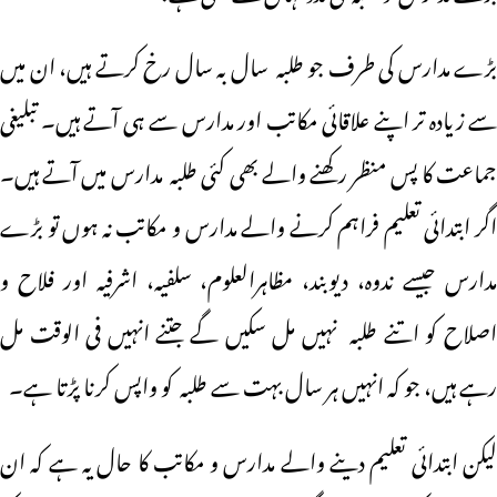
بڑے مدارس کی طرف جو طلبہ سال بہ سال رخ کرتے ہیں، ان میں
سے زیادہ تر اپنے علاقائی مکاتب اور مدارس سے ہی آتے ہیں۔ تبلیغی
جماعت کا پس منظر رکھنے والے بھی کئی طلبہ مدارس میں آتے ہیں۔
اگر ابتدائی تعلیم فراہم کرنے والے مدارس و مکاتب نہ ہوں تو بڑے
مدارس جیسے ندوہ، دیوبند، مظاہرالعلوم، سلفیہ، اشرفیہ اور فلاح و
اصلاح کو اتنے طلبہ نہیں مل سکیں گے جتنے انہیں فی الوقت مل
رہے ہیں، جو کہ انہیں ہر سال بہت سے طلبہ کو واپس کرنا پڑتا ہے۔
لیکن ابتدائی تعلیم دینے والے مدارس و مکاتب کا حال یہ ہے کہ ان