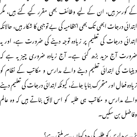
کے کورسز ہیں، ان کے لیے وظائف بھی مقرر کیے گئے ہیں، مگر
ابتدائی درجات ابھی تک بھی انتظامیہ کی بے توجہی کا شکار ہیں، حالانکہ
ابتدائی درجات کی تعلیم پر زیادہ توجہ دینے کی ضرورت ہے، اور یہ
ضرورت آج مزید بڑھ گئی ہے۔ آج زیادہ ضروری چیز یہ ہے کہ
دینیات کی ابتدائی تعلیم دینے والے مدارس و مکاتب کے نظام کو
زیادہ فعال اور متحرک بنایا جائے، کیونکہ ابتدائی درجات کی تعلیم دینے
والے مدارس و مکاتب ہی طلبہ کو اس لائق بناتے ہیں کہ وہ عالم
وفاضل بن سکیں۔
بڑے مدارس کو طلبہ کی مدد کہاں سے ملتی ہے؟