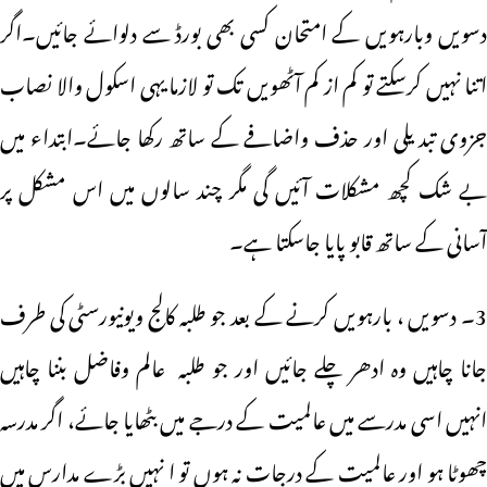
دسویں وبارہویں کے امتحان کسی بھی بورڈ سے دلوائے جائیں۔اگر
اتنا نہیں کرسکتے تو کم از کم آٹھویں تک تو لازما یہی اسکول والا نصاب
جزوی تبدیلی اور حذف واضافے کے ساتھ رکھا جائے۔ابتداء میں
بے شک کچھ مشکلات آئیں گی مگر چند سالوں میں اس مشکل پر
آسانی کے ساتھ قابو پایا جاسکتا ہے۔
3۔ دسویں ، بارہویں کرنے کے بعد جو طلبہ کالج ویونیورسٹی کی طرف
جانا چاہیں وہ ادھر چلے جائیں اور جو طلبہ عالم وفاضل بننا چاہیں
انہیں اسی مدرسے میں عالمیت کے درجے میں بٹھایا جائے، اگر مدرسہ
چھوٹا ہو اور عالمیت کے درجات نہ ہوں تو ا نہیں بڑے مدارس میں