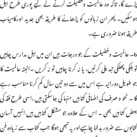
پڑے گا، تاکہ وہ عالمیت وفضیلت کرنے کے لیے پوری طرح اہل
ہوسکیں۔ پھر ان زبانوں کو پڑھانے کا طریقہ بھی جدید اورکامیاب
طریقہ ہونا ضروری ہے۔
6۔ عالمیت وفضیلت کے جو درجات ہیں ان میں اہل مدارس چاہیں
تو ہلکی پھلکی تبدیلی کرلیں، یا نہ کرنا چاہیں تو نہ کریں ۔البتہ عالمیت کا
جو طویل دورانیہ ہے اس میں سے دو تین سال کم کرنا مناسب رہے
گا ۔ نحو و صرف کی اضافی کتابیں منہا کی جاسکتی ہیں ،اسی طرح فقہ کی
بعض کتابیں بھی ۔ اس کے علاوہ جو مشکل کتابیں ہیں انہیں آسان
کتابوں سے ضرور بدلنا چاہیےاوریہ تبھی ہوگا جب کتاب سے زیادہ فن