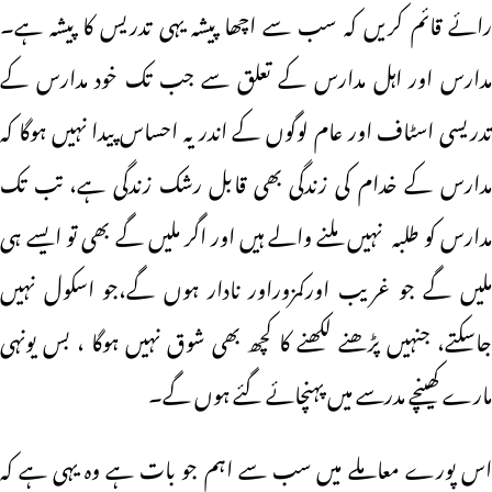
رائے قائم کریں کہ سب سے اچھا پیشہ یہی تدریس کا پیشہ ہے۔
مدارس اور اہل مدارس کے تعلق سے جب تک خود مدارس کے
تدریسی اسٹاف اور عام لوگوں کے اندر یہ احساس پیدا نہیں ہوگا کہ
مدارس کے خدام کی زندگی بھی قابل رشک زندگی ہے، تب تک
مدارس کو طلبہ نہیں ملنے والے ہیں اور اگر ملیں گے بھی تو ایسے ہی
ملیں گے جو غریب اورکمزوراور نادار ہوں گے،جو اسکول نہیں
جاسکتے، جنہیں پڑھنے لکھنے کا کچھ بھی شوق نہیں ہوگا ، بس یونہی
مارے کھینچے مدرسے میں پہنچائے گئے ہوں گے۔
اس پورے معاملے میں سب سے اہم جو بات ہے وہ یہی ہے کہ