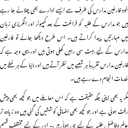
خود فارغین مدارس کی طرف سے ایسے ادارے بھی چلائے جا رہے
ہیں جو مدارس کے طلبہ کو فراغت کے بعد کمپیوٹر اور انگریزی زبان
میں مہارتیں پیدا کراتے ہیں۔ اس طرح دیکھا جائے تو فارغین
مدارس کے لیے بہت سی راہیں کھلی ہوتی ہیں اور یہی وجہ ہے کہ
فارغین مدارس تقریباً ہر شعبے میں نظر آتے ہیں اور دنیا کے ہر خطے میں
خدمات انجام دے رہے ہیں۔
مگر یہ بھی اپنی جگہ حقیقت ہے کہ اس معاملے میں جو کچھ بھی پیش
رفت ہوئی ہے اور جو کچھ بھی اضافی کوششیں کی گئی ہیں وہ زیادہ تر
عالم وفاضل طلبہ کے لیے ہی ہوئی ہیں۔ ان کے لیے مختلف قسم