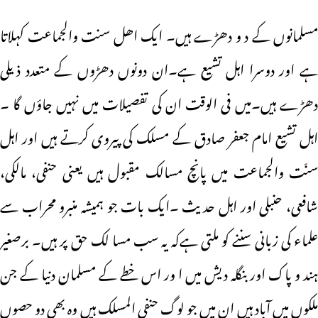
مسلمانوں کے د و دھڑے ہیں۔ ایک اھل سنت والجماعت کہلاتا
ہے اور دوسرا اہل تشیع ہے۔ان دونوں دھڑوں کے متعدد ذیلی
دھڑے ہیں۔میں فی الوقت ان کی تفصیلات میں نہیں جاؤں گا ۔
اہل تشیع امام جعفر صادق کے مسلک کی پیروی کرتے ہیں اور اہل
سنّت والجماعت میں پانچ مسالک مقبول ہیں یعنی حنفی، مالکی،
شافعی، حنبلی اور اہل حدیث ۔ایک بات جو ہمیشہ منبرو محراب سے
علماء کی زبانی سننے کو ملتی ہےکہ یہ سب مسا لک حق پر ہیں۔ برصغیر
ہند و پاک اور بنگلہ دیش میں ا ور اس خطے کے مسلمان دنیا کے جن
ملکوں میں آباد ہیں ان میں جو لوگ حنفی المسلک ہیں وہ بھی دو حصوں