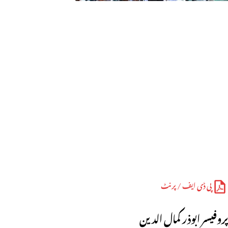
پی ڈی ایف / پرنٹ
پروفیسر ابوذر کمال الدین