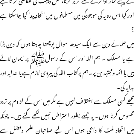
اور کیا اس رویہ کی موجودگی میں مسلمانوں میں اتحاد پیدا کیا جاسکتا ہے
؟
میں علمائے دین سے ایک سیدھا سوال پوچھنا چاہتا ہوں کہ دین بڑا
ہے یا مسلک ۔ ہم اللہ اور اس کے رسولﷺ پر ایمان لائے
ہیں یا ائمہ ومجتہدین پر۔ہم پرکتاب اللہ کی پیروی لازم ہےیا ھدایہ اور
بدایہ کی۔
مجھے کسی مسلک سے اختلاف نہیں ہے مگر میں اس کے لز وم پر تردد
محسوس کرتا ہوں۔ یہ جملے بطور اعتراض نہیں لکھے گئے ہیں۔ چونکہ
میں اتحاد ملت کا داعی ہوں اس لیے صاحبان علم وفضل سے