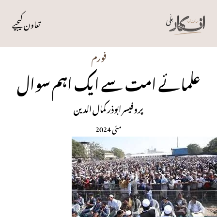
تعاون کیجیے
فورم
علمائے امت سے ایک اہم سوال
پروفیسر ابوذر کمال الدین
مئی 2024