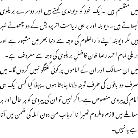
میں منقسم ہیں ۔ایک خود کو دیوبندی کہتے ہیں اور دوسرے بریلوی
کہلا تے ہیں۔ دیو بند اور بریلی ریاست اترپردیش کے دو چھوٹے شہر
ہیں مگر دیوبند اپنے دارالعلوم کی وجہ سے دنیا بھر میں مشہور ہے اور
بریلی امام احمد رضا خان فاضلِ بریلوی کی وجہ سے معروف ہے۔
میں ان مسالک اور ان کے اماموں پر کوئی گفتگو نہیں کروں گا۔ میں
صرف دو باتوں کی طرف توجہ دلانا چاہتا ہوں ۔پہلا کیا کسی ایک ہی
امام کی پیروی منصوص ہے۔اگر نہیں تو ان کی پیروی کو ہر حال اور ہر
معاملے میں لازم وملزوم ٹھہرا نا ارباب من دون اللہ کی ضمن میں آتا
ہے یا نہیں۔