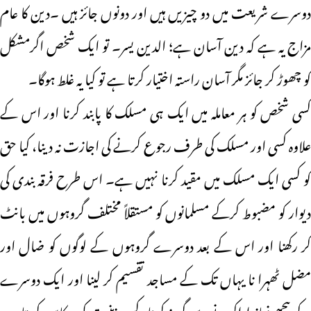
دوسرے شریعت میں دو چیزیں ہیں اور دونوں جائز ہیں ۔دین کا عام
مزاج یہ ہے کہ دین آسان ہے؛ الدین یسر۔ تو ایک شخص اگرمشکل
کو چھوڑ کر جائز مگر آسان راستہ اختیار کرتا ہے تو کیا یہ غلط ہوگا۔
کسی شخص کو ہر معاملہ میں ایک ہی مسلک کا پابند کرنا اور اس کے
علاوہ کسی اور مسلک کی طرف رجوع کرنے کی اجازت نہ دینا، کیا حق
کو کسی ایک مسلک میں مقید کرنا نہیں ہے۔ اس طرح فرقہ بندی کی
دیوار کو مضبوط کرکے مسلمانوں کو مستقلاً مختلف گروہوں میں بانٹ
کر رکھنا اور اس کے بعد دوسرے گروہوں کے لوگوں کو ضال اور
مضل ٹھہرا نا یہاں تک کے مساجد تقسیم کر لینا اور ایک دوسرے
کے پیچھے نماز اداکرنے سے گریز کرنا، کس ذہنیت کی عکاسی کر تا ہے