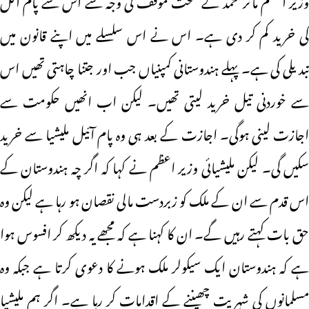
کی خرید کم کر دی ہے۔ اس نے اس سلسلے میں اپنے قانون میں
تبدیلی کی ہے۔ پہلے ہندوستانی کمپنیاں جب اور جتنا چاہتی تھیں اس
سے خوردنی تیل خرید لیتی تھیں۔ لیکن اب انھیں حکومت سے
اجازت لینی ہوگی۔ اجازت کے بعد ہی وہ پام آئیل ملیشیا سے خرید
سکیں گی۔ لیکن ملیشیائی وزیر اعظم نے کہا کہ اگر چہ ہندوستان کے
اس قدم سے ان کے ملک کو زبردست مالی نقصان ہو رہا ہے لیکن وہ
حق بات کہتے رہیں گے۔ ان کا کہنا ہے کہ مجھے یہ دیکھ کر افسوس ہوا
ہے کہ ہندوستان ایک سیکولر ملک ہونے کا دعوی کرتا ہے جبکہ وہ
مسلمانوں کی شہریت چھیننے کے اقدامات کر رہا ہے۔ اگر ہم ملیشیا