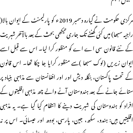
مرکزی حکومت نے گیارہ دسمبر 2019ء کو پارلیمنٹ کے ایوان بالا(
راجیہ سبھا) میں کئی گھنٹے تک جاری تیکھی بحث کے بعد بالآخر شہریت
کے نئے قانون سی اے اے کو منظور کرا لیا۔ اس سے قبل اسے
ایوان زیریں (لوک سبھا )سے منظور کرایا جا چکا تھا۔ اس قانون
کے تحت پاکستان، بنگلہ دیش اور اور افغانستان سے مذہبی بنیاد پر
ستائے جانے کے بعد ہندوستان آنے والے چھ مذہبی اقلیتوں کے
افراد کو ہندوستان کی شہریت دینے کا انتظام کیا گیا ہے۔ یہ مذہبی
اقلیتیں ہیں: ہندو، سکھ، جین، پارسی، بودھ اور عیسائی۔ اس پر نہ
صرف پورے ملک میں بلکہ پوری دنیا میں سوال اٹھائے جا رہے ہیں