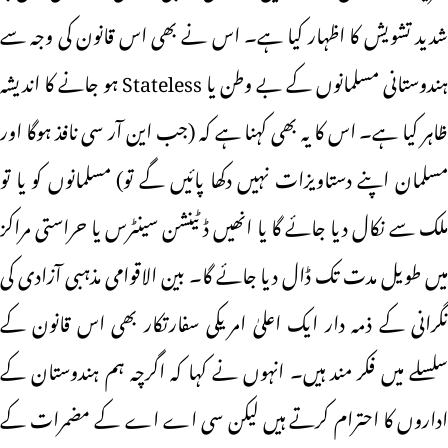
شدید تشویش کا اظہار کیا ہے۔ اس نے بھی اس قانون کی وجہ سے
ہندوستانی مسلمانوں کے بے وطن یا Stateless ہو جانے کا اندیشہ
ظاہر کیا ہے۔ اس کا یہ بھی کہنا ہے کہ (جب این آر سی نافذ ہوگا اور
مسلمان اپنے دستاویزات نہیں دکھا پائیں گے تو) مسلمانوں کو یا تو
ملک سے نکال دیا جائے گا یا انھیں ڈٹینشن سینٹرس یا حراستی مراکز
میں طویل مدت تک ڈال دیا جائے گا۔ بین الاقوامی مذہبی آزادی کی
نگرانی کے ذمہ دار ایک اعلیٰ امریکی سفارتکار بھی اس قانون کے
سلسلے میں فکر مند ہیں۔ انہوں نے کہا کہ اگرچہ ہم ہندوستان کے
اداروں کا احترام کرتے ہیں لیکن سی اے اے کے مضمرات کے