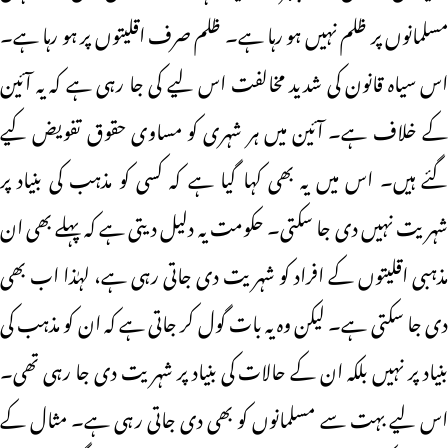
مسلمانوں پر ظلم نہیں ہو رہا ہے۔ ظلم صرف اقلیتوں پر ہو رہا ہے۔
اس سیاہ قانون کی شدید مخالفت اس لیے کی جا رہی ہے کہ یہ آئین
کے خلاف ہے۔ آئین میں ہر شہری کو مساوی حقوق تفویض کیے
گئے ہیں۔ اس میں یہ بھی کہا گیا ہے کہ کسی کو مذہب کی بنیاد پر
شہریت نہیں دی جا سکتی۔ حکومت یہ دلیل دیتی ہے کہ پہلے بھی ان
مذہبی اقلیتوں کے افراد کو شہریت دی جاتی رہی ہے، لہٰذا اب بھی
دی جا سکتی ہے۔ لیکن وہ یہ بات گول کر جاتی ہے کہ ان کو مذہب کی
بنیاد پر نہیں بلکہ ان کے حالات کی بنیاد پر شہریت دی جا رہی تھی۔
اس لیے بہت سے مسلمانوں کو بھی دی جاتی رہی ہے۔ مثال کے