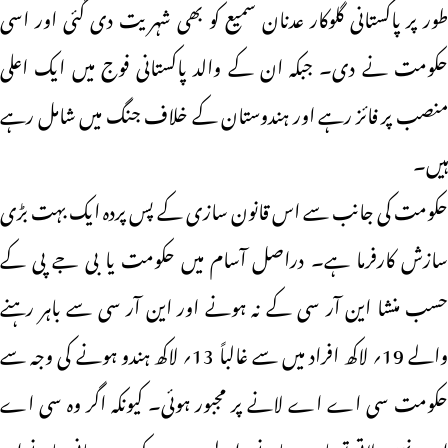
طور پر پاکستانی گلوکار عدنان سمیع کو بھی شہریت دی گئی اور اسی
حکومت نے دی۔ جبکہ ان کے والد پاکستانی فوج میں ایک اعلی
منصب پر فائز رہے اور ہندوستان کے خلاف جنگ میں شامل رہے
ہیں۔
حکومت کی جانب سے اس قانون سازی کے پس پردہ ایک بہت بڑی
سازش کارفرما ہے۔ دراصل آسام میں حکومت یا بی جے پی کے
حسب منشا این آر سی کے نہ ہونے اور این آر سی سے باہر رہنے
والے 19؍ لاکھ افراد میں سے غالباً 13؍ لاکھ ہندو ہونے کی وجہ سے
حکومت سی اے اے لانے پر مجبور ہوئی۔ کیونکہ اگر وہ سی اے
اے نہیں لاتی تو باہر رہ جانے والے ہندووں کو ہندوستانی بنانے اور