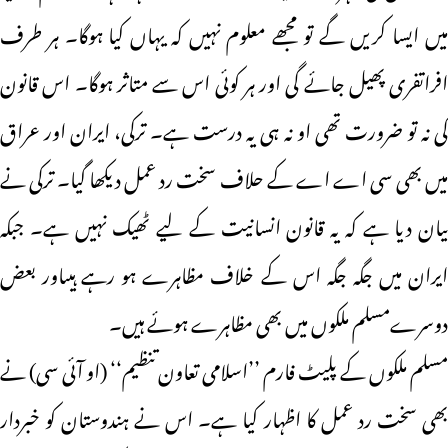
میں ایسا کریں گے تو مجھے معلوم نہیں کہ یہاں کیا ہوگا۔ ہر طرف
افراتفری پھیل جائے گی اور ہر کوئی اس سے متاثر ہوگا۔ اس قانون
کی نہ تو ضرورت تھی او نہ ہی یہ درست ہے۔ ترکی، ایران اور عراق
میں بھی سی اے اے کے حلاف سخت رد عمل دیکھا گیا۔ ترکی نے
بیان دیا ہے کہ یہ قانون انسانیت کے لیے ٹھیک نہیں ہے۔ جبکہ
ایران میں جگہ جگہ اس کے خلاف مظاہرے ہو رہے ہیںاور بعض
دوسرےمسلم ملکوں میں بھی مظاہرے ہوئے ہیں۔
مسلم ملکوں کے پلیٹ فارم ’’اسلامی تعاون تنظیم‘‘ (او آئی سی) نے
بھی سخت رد عمل کا اظہار کیا ہے۔ اس نے ہندوستان کو خبردار