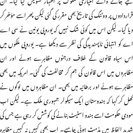
قراردادوں پر ووٹنگ کی تاریخ بھی مقرر کی گئی لیکن پھر اسے مؤخر کر
دیا گیا۔ لیکن اس میں کوئی شک نہیں کہ یوروپی یونین نے سی اے
اے کو انتہائی ناپسندیدگی کی نظر سے دیکھا ہے۔ یوروپی ملکوں میں
اس سیاہ قانون کے خلاف درجنوں مظاہرے ہوئے اور ان
مظاہروں میں اس قانون کی جم کر مخالفت کی گئی۔ امریکہ میں بھی
مظاہرے ہوئے اور برطانیہ میں بھی۔ ان مظاہروں میں لوگوں نے
کھل کر کہا کہ ہندوستان ایک سیکولر جمہوری ملک ہے۔ لیکن اب
مودی حکومت اسے ہندو اسٹیٹ بنانے کی کوشش کر رہی ہے جس کی
شدید الفاظ میں مذمت ہونی چاہیے۔ اب بھی کہیں نہ کہیں مظاہرہ