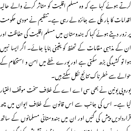
کرتے ہوئے کہا ہے کہ وہ مسلم اقلیت کو متاثر کرنے والے حالیہ
اقدامات کا باریکی سے جائزہ لے رہی ہے۔تنظیم نے مودی حکومت
پر زور دیتے ہوئے کہا کہ ہندوستان میں مسلم اقلیت کی حفاظت اور
ان کے مذہبی مقامات کے تحفظ کو یقینی بنایا جائے۔ اگر ایسا نہیں
ہوا تو کشیدگی بڑھ سکتی ہے اور پورے خطے میں امن و استحکام کے
حوالے سے خطرناک نتائج نکل سکتے ہیں۔
یوروپی یونین نے بھی سی اے اے کے خلاف سخت موقف اختیار
کیا ہے۔ اس کی جانب سے اس قانون کے خلاف ایوان میں چھ
قراردادیں پیش کی گئیں اور ان میں ہندوستانی مسلمانوں کے ساتھ
کیے جانے والے امتیازی سلوک پر اظہار تشویش کیا گیا۔ ان