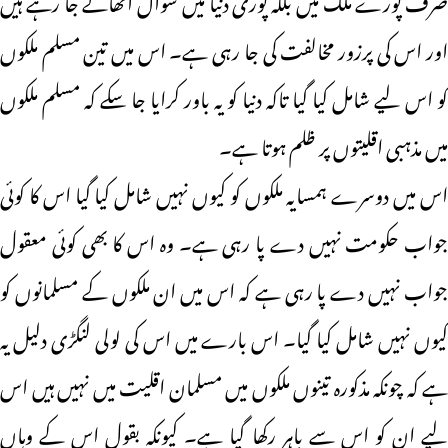
اور اس کی پرزور مخالفت کی جا رہی ہے۔ اس میں تین مسلم ملکوں
کو اس لیے شامل کیا گیا تاکہ دنیا کو یہ باور کرایا جا سکے کہ مسلم ملکوں
میں مذہبی اقلیتوں پر ظلم ہوتا ہے۔
اس میں دوسرے ہمسایہ ملکوں کو کیوں نہیں شامل کیا گیا اس کا کوئی
جواب حکومت نہیں دے پا رہی ہے۔ وہ اس کا بھی کوئی معقول
جواب نہیں دے پا رہی ہے کہ اس میں ان ملکوں کے مسلمانوں کو
کیوں نہیں شامل کیا گیا۔ اس بارے میں اس کی لولی لنگڑی دلیل یہ
ہے کہ چونکہ مذکورہ تینوں ملکوں میں مسلمان اقلیت میں نہیں ہیں اس
لیے ان کو اس سے باہر رکھا گیا ہے۔ کیونکہ بقول اس کے وہاں