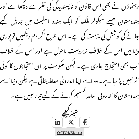
رہنماؤں نے بھی اس قانون کو ناپسندیدگی کی نظر سے دیکھا ہے اور
ہندوستان جیسے سیکولر ملک کو ایک ہندو اسٹیٹ میں تبدیل کیے
جانے کی کوشش کی مذمت کی ہے۔ اس طرح اگر ہم دیکھیں تو پوری
دنیا میں اس کے خلاف زبردست ماحول ہے اور اس کے خلاف
اب بھی احتجاج جاری ہے۔ لیکن حکومت پر ان احتجاجوں کا کوئی
اثر نہیں پڑ رہا ہے۔ وہ اسے اپنا اندرونی معاملہ بتاتی ہے لیکن دنیا اسے
ہندوستان کا اندرونی معاملہ تسلیم کرنے کے لیے تیار نہیں ہے۔
شیئر کیجیے
OCTOBER-20