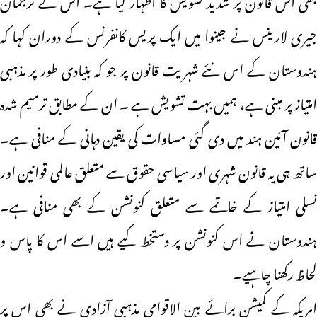
جیری لارینس نے جینوا میں ایک پریس کانفرنس کے دوران کہا کہ
ہندوستان کے اس نئے شہریت قانون پر جو کہ بنیادی طور پر مذہبی
امتیاز پر مبنی ہے، ہمیں بہت تشویش ہے ۔ ان کے مطابق ترمیم شدہ
قانون آئین ہند میں دی گئی مساوات کی یقین دہانی کے منافی ہے۔
ساتھ ہی یہ قانون شہری اور سیاسی حقوق سے متعلق عالمی قوانین اور
نسلی امتیاز کے خاتمے سے متعلق کنونشن کے بھی منافی ہے۔
ہندوستان نے اس کنونشن پر دستخط کیے ہیں اسے اس کا پاس و
لحاظ رکھنا چاہیے۔
امریکہ کے کمیشن برائے بین الاقوامی مذہبی آزادی نے بھی اس پر