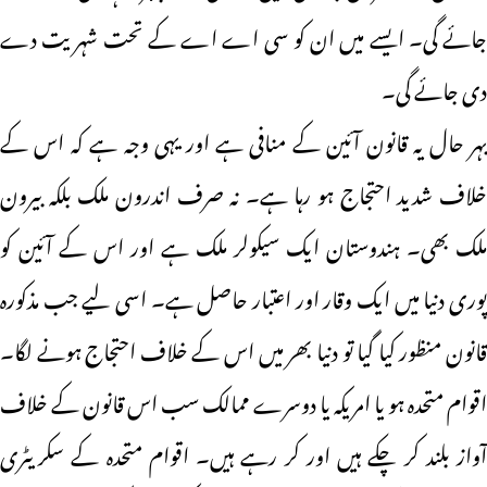
جائے گی۔ ایسے میں ان کو سی اے اے کے تحت شہریت دے
دی جائے گی۔
بہر حال یہ قانون آئین کے منافی ہے اور یہی وجہ ہے کہ اس کے
خلاف شدید احتجاج ہو رہا ہے۔ نہ صرف اندرون ملک بلکہ بیرون
ملک بھی۔ ہندوستان ایک سیکولر ملک ہے اور اس کے آئین کو
پوری دنیا میں ایک وقار اور اعتبار حاصل ہے۔ اسی لیے جب مذکورہ
قانون منظور کیا گیا تو دنیا بھر میں اس کے خلاف احتجاج ہونے لگا۔
اقوام متحدہ ہو یا امریکہ یا دوسرے ممالک سب اس قانون کے خلاف
آواز بلند کر چکے ہیں اور کر رہے ہیں۔ اقوام متحدہ کے سکریٹری