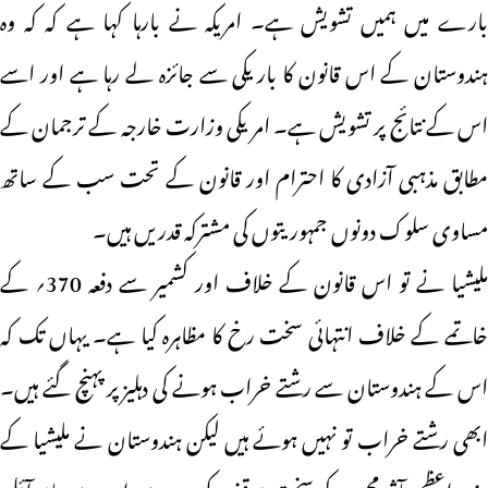
بارے میں ہمیں تشویش ہے۔ امریکہ نے بارہا کہا ہے کہ کہ وہ
ہندوستان کے اس قانون کا باریکی سے جائزہ لے رہا ہے اور اسے
اس کے نتائج پر تشویش ہے۔ امریکی وزارت خارجہ کے ترجمان کے
مطابق مذہبی آزادی کا احترام اور قانون کے تحت سب کے ساتھ
مساوی سلوک دونوں جمہوریتوں کی مشترکہ قدریں ہیں۔
ملیشیا نے تو اس قانون کے خلاف اور کشمیر سے دفعہ 370؍ کے
خاتمے کے خلاف انتہائی سخت رخ کا مظاہرہ کیا ہے۔ یہاں تک کہ
اس کے ہندوستان سے رشتے خراب ہونے کی دہلیز پر پہنچ گئے ہیں۔
ابھی رشتے خراب تو نہیں ہوئے ہیں لیکن ہندوستان نے ملیشیا کے
وزیر اعظم مآثر محمد کے سخت موقف کی وجہ سے اس سے پام آئل