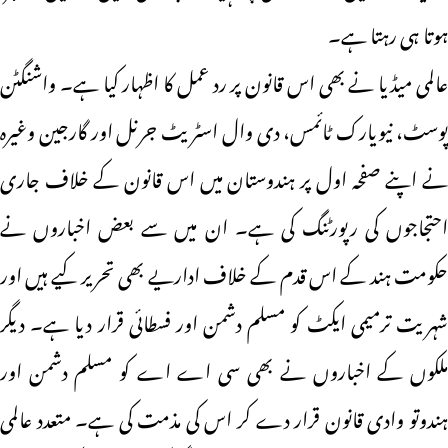
ہوتا ہی رہتا ہے۔
عالمی میڈیا نے بھی اس قانون پر رد عمل کا اظہار کیا ہے۔ واشنگٹن
پوسٹ، نیویارک ٹائمس، دی وال اسٹریٹ جرنل اور گارجین وغیرہ
نے اپنے صفحہ اول پر ہندوستان میں اس قانون کے خلاف جاری
احتجاجوں کی رپورٹنگ کی ہے۔ ان میں سے بعض اخباروں نے
حکومت ہند کے اس قدم کے خلاف اداریے بھی تحریر کیے ہیں اور
شہریت ترمیمی ایکٹ کو مسلم دشمن اور فسطائی قرار دیا ہے۔ دیگر
ملکوں کے اخباروں نے بھی سی اے اے کو مسلم دشمن اور
ہندوتو وادی قانون قرار دے کر اس کی مذمت کی ہے۔ متعدد عالمی