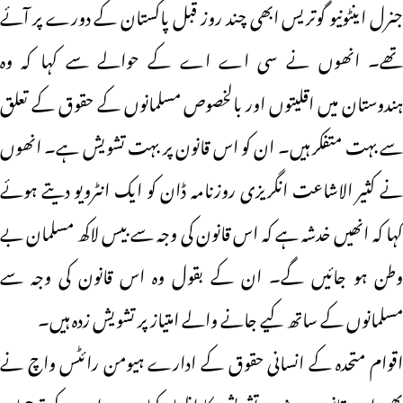
جنرل اینٹونیو گوتریس ابھی چند روز قبل پاکستان کے دورے پر آئے
تھے۔ انھوں نے سی اے اے کے حوالے سے کہا کہ وہ
ہندوستان میں اقلیتوں اور بالخصوص مسلمانوں کے حقوق کے تعلق
سے بہت متفکر ہیں۔ ان کو اس قانون پر بہت تشویش ہے۔ انھوں
نے کثیر الاشاعت انگریزی روزنامہ ڈان کو ایک انٹرویو دیتے ہوئے
کہا کہ انھیں خدشہ ہے کہ اس قانون کی وجہ سے بیس لاکھ مسلمان بے
وطن ہو جائیں گے۔ ان کے بقول وہ اس قانون کی وجہ سے
مسلمانوں کے ساتھ کیے جانے والے امتیاز پر تشویش زدہ ہیں۔
اقوام متحدہ کے انسانی حقوق کے ادارے ہیومن رائٹس واچ نے
بھی اس قانون پر شدید تشویش کا اظہار کیا ہے۔ اس کے ترجمان