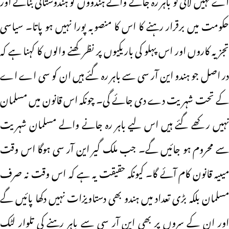
حکومت میں برقرار رہنے کا اس کا منصوبہ پورا نہیں ہو پاتا۔ سیاسی
تجزیہ کاروں اور اس پہلو کی باریکیوں پر نظر کھنے والوں کا کہنا ہے کہ
در اصل جو ہندو این آر سی سے باہر رہ گئے ہیں ان کو سی اے اے
کے تحت شہریت دے دی جائے گی۔ چونکہ اس قانون میں مسلمان
نہیں رکھے گئے ہیں اس لیے باہر رہ جانے والے مسلمان شہریت
سے محروم ہو جائیں گے۔ جب ملک گیر این آر سی ہوگا اس وقت
میںیہ قانون کام آئے گا۔ کیونکہ حقیقت یہ ہے کہ اس وقت نہ صرف
مسلمان بلکہ بڑی تعداد میں ہندو بھی دستاویزات نہیں دکھا پائیں گے
اور ان کے سروں پر بھی این آر سی سے باہر رہنے کی تلوار لٹک