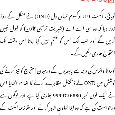
گوہاٹی، اگست 19: اوکسوم نرمان دل (OND) نے منگل کے روز
زور دیا کہ وہ سی اے اے (شہریت ترمیمی قانون) کو قبول نہیں
کریں گے اور جب تک اس کو ختم نہیں کیا جاتا اس وقت تک
احتجاج جاری رکھیں گے۔
کورونا وائرس کی وجہ سے پابندیوں کے درمیان احتجاج کو تیز کرنے کی
کوشش میں OND نے ڈیجیٹل مظاہرے کرنے کا اقدام اٹھایا اس
نے ایک فون نمبر 9999726880 جاری کیا ہے اور لوگوں سے
درخواست کی ہے کہ وہ اپنا تعاون ظاہر کرنے اور متنازعہ ایکٹ کے