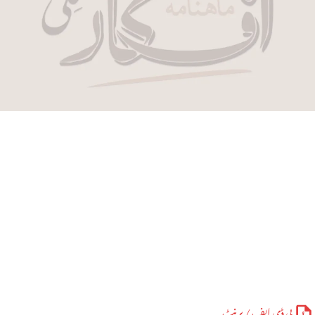
پی ڈی ایف / پرنٹ