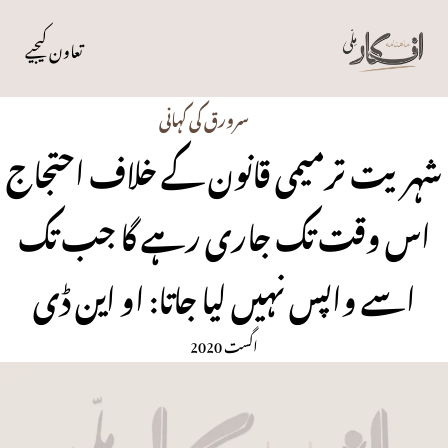
تعاون کیجیے
سرورق کی کہانی
شہریت ترمیمی قانون کے خلاف احتجاج
اس وقت تک جاری رہے گا جب تک
اسے واپس نہیں لیا جاتا: او این ڈی
اگست 2020