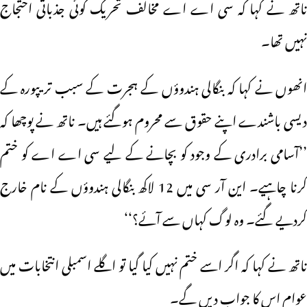
ناتھ نے کہا کہ سی اے اے مخالف تحریک کوئی جذباتی احتجاج
نہیں تھا۔
انھوں نے کہا کہ بنگالی ہندوؤں کے ہجرت کے سبب تریپورہ کے
دیسی باشندے اپنے حقوق سے محروم ہوگئے ہیں۔ ناتھ نے پوچھا کہ
’’آسامی برادری کے وجود کو بچانے کے لیے سی اے اے کو ختم
کرنا چاہیے۔ این آر سی میں 12 لاکھ بنگالی ہندوؤں کے نام خارج
کردیے گئے۔ وہ لوگ کہاں سے آئے؟‘‘
ناتھ نے کہا کہ اگر اسے ختم نہیں کیا گیا تو اگلے اسمبلی انتخابات میں
عوام اس کا جواب دیں گے۔