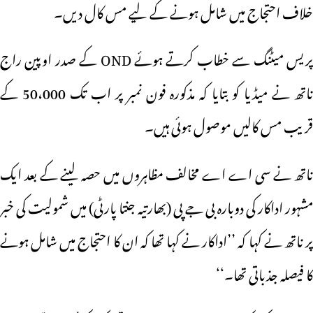
خلاف احتجاج میں شامل ہونے کے لیے مس کال دیں۔
پریس میٹنگ سے خطاب کرتے ہوئے OND کے صدر اوپین راج
ناتھ نے میڈیا کو بتایا کہ مذکورہ فون نمبر پر اب تک 50،000 کے
قریب مس کالیں موصول ہوئی ہیں۔
ناتھ نے سی اے اے مخالف مظاہروں میں حصہ لینے کے بعد ایک
مشہور اداکار کی دوبارہ بی جے پی (بھارتیہ جنتا پارٹی) میں شمولیت کی خبر
پر ناتھ نے کہا کہ ’’اداکار نے کہا تھا کہ ان کا احتجاج میں شامل ہونے
کا فیصلہ جذباتی تھا۔‘‘