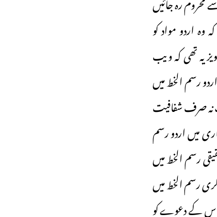
ے محروم رہ جائیں
وہ اردو مواد کو
ز یہ تھی کہ ویب
ردو رسم الخط میں
حت نہ صرف شفافیت
ری میں اردو رسم
یقی رسم الخط میں
ناگری رسم الخط میں
ت اس کے دعوے کو