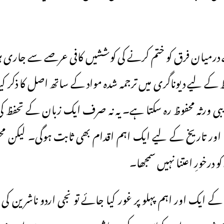
درمیان فرق کو ختم کرنے کی کوششیں کافی عرصے سے جاری ہی
کے لیے دیوناگری میں ترجمہ شدہ مواد کے ساتھ اصل کا ذکر کیا 
بی ورثہ محفوظ رہ سکتا ہے۔ یہ نہ صرف ایک زبان کے تحفظ ک
ور تاریخ کے لیے ایک اہم اقدام بھی ثابت ہوگی۔ لیکن محس
خورِ اعتنا نہیں سمجھا۔
شنِ ریختہ 2024 کے ایک اور اہم پہلو پر غور کیا جائے تو نجی اردو ناشری