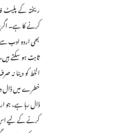
ریختہ کے پلیٹ فا
کرنے کا ہے۔ اگرچہ 
بھی اردو ادب سے 
ثابت ہو سکتے ہیں
الخط کو دینا نہ صر
خطرے میں ڈال دیت
ڈال رہا ہے، جو ار
کرنے کے لیے اس کے