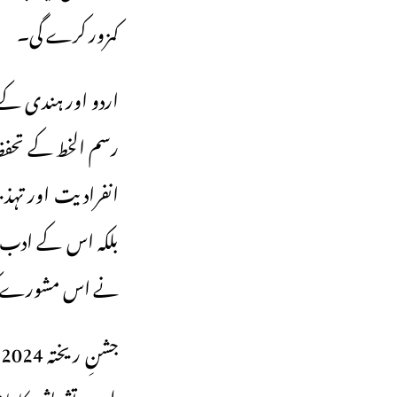
کمزور کرے گی۔
اردو اور ہندی کے 
رسم الخط کے تحفظ 
انفرادیت اور تہذی
بلکہ اس کے ادب ا
نے اس مشورے کو در
ج