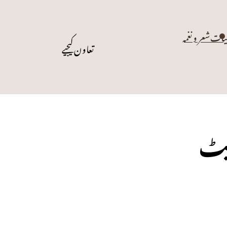
یات
شعر و نغمہ
تعاون کیجیے
ریٹ