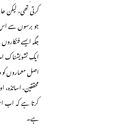
کرتی تھی، لیکن حا
جو برسوں سے اس ز
جگہ ایسے فنکاروں
ایک تشویشناک ام
اصل معماروں کو وہ
محققین، اساتذہ، او
کرتا ہے کہ اب اس 
ہے۔