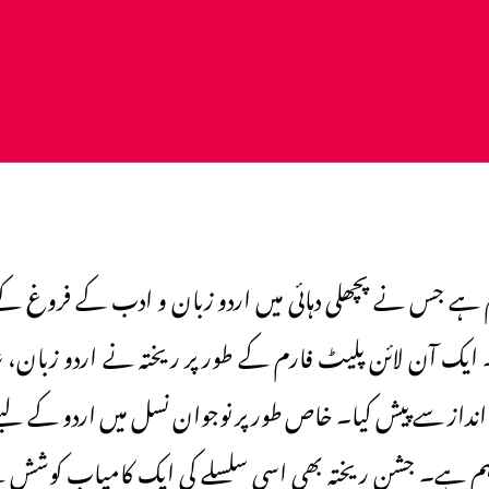
م ہے جس نے پچھلی دہائی میں اردو زبان و ادب کے فروغ کے 
ک آن لائن پلیٹ فارم کے طور پر ریختہ نے اردو زبان،
انداز سے پیش کیا۔ خاص طور پر نوجوان نسل میں اردو کے لیے 
اہم ہے۔ جشنِ ریختہ بھی اسی سلسلے کی ایک کامیاب کوشش 