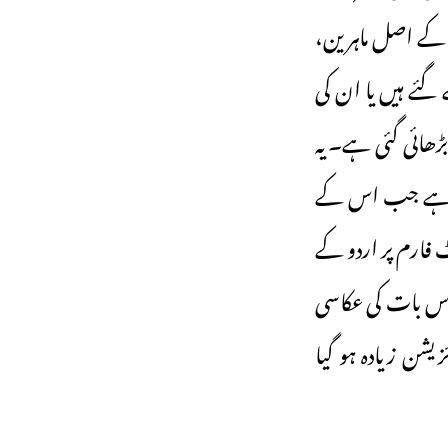
ن کے اصل ماہرین،
ئے ہیں یا ان کی
ھائی گئی ہے۔ یہ
کن ہے جب اس کے
 فارم پر اردو کے
، اس بات کی عکاسی
یشن زیادہ ہو گیا