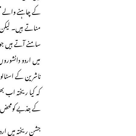
کے چاہنے والے مخت
سامنے آتے ہیں ج
میں اردو دانشوروں
ناشرین کے اسٹالوں
کہ کیا ریختہ اب بھ
کے جذبے کومحض تج
جشنِ ریختہ میں ار