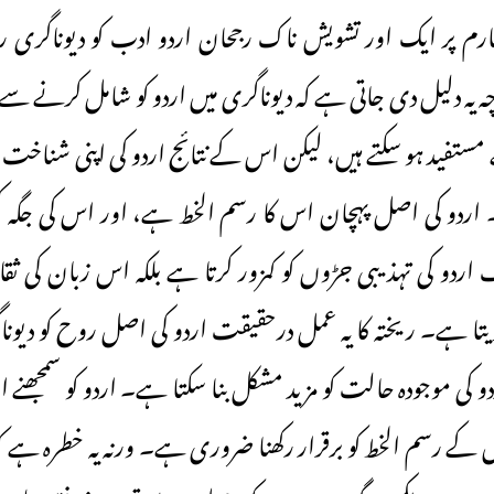
رم پر ایک اور تشویش ناک رجحان اردو ادب کو دیوناگری ر
یہ دلیل دی جاتی ہے کہ دیوناگری میں اردو کو شامل کرنے سے غ
مستفید ہو سکتے ہیں، لیکن اس کے نتائج اردو کی اپنی شناخ
۔ اردو کی اصل پہچان اس کا رسم الخط ہے، اور اس کی جگ
ف اردو کی تہذیبی جڑوں کو کمزور کرتا ہے بلکہ اس زبان کی ثق
ا ہے۔ ریختہ کا یہ عمل درحقیقت اردو کی اصل روح کو دیونا
دو کی موجودہ حالت کو مزید مشکل بنا سکتا ہے۔ اردو کو سمجھن
 رسم الخط کو برقرار رکھنا ضروری ہے۔ ورنہ یہ خطرہ ہے کہ