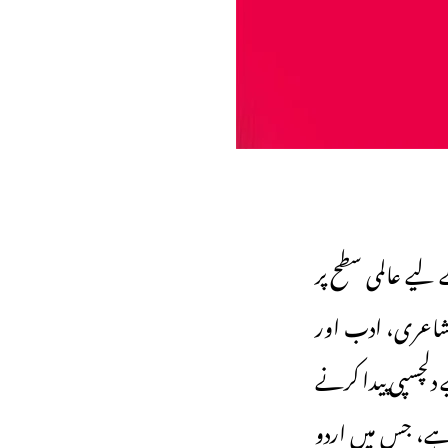
لیے عالمی سطح پر
 شاعری، ادب اور
دلچسپی پیدا کرنے
ہے، جس میں اردو