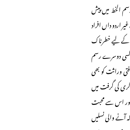
سم الخط میں پیش
یر اردو داں افراد
ت کے لیے خطرناک
ہ کسی دوسرے رسم
افتی وراثت کو بھی
گری کی گرفت میں
ے اور اس سے محبت
 آنے والی نسلیں