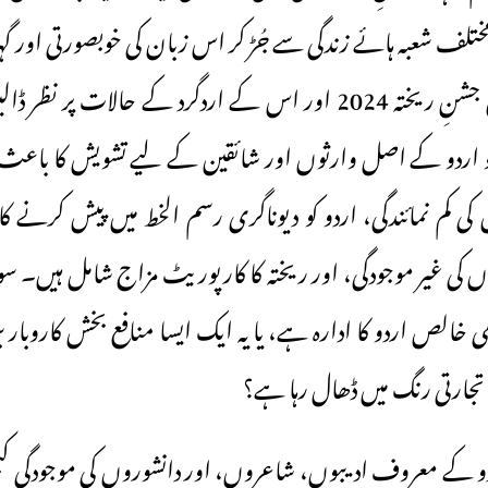
لف شعبہ ہائے زندگی سے جُڑ کر اس زبان کی خوبصورتی اور گہرا
مناتے ہیں۔ لیکن جشنِ ریختہ 2024 اور اس کے اردگرد کے حالات پر 
و اردو کے اصل وارثوں اور شائقین کے لیے تشویش کا باع
 کی کم نمائندگی، اردو کو دیوناگری رسم الخط میں پیش کرنے کا
 کی غیر موجودگی، اور ریختہ کا کارپوریٹ مزاج شامل ہیں۔ سوال
ی خالص اردو کا ادارہ ہے، یا یہ ایک ایسا منافع بخش کاروبار 
ارتی رنگ میں ڈھال رہا ہے؟
دو کے معروف ادیبوں، شاعروں، اور دانشوروں کی موجودگی کبھ