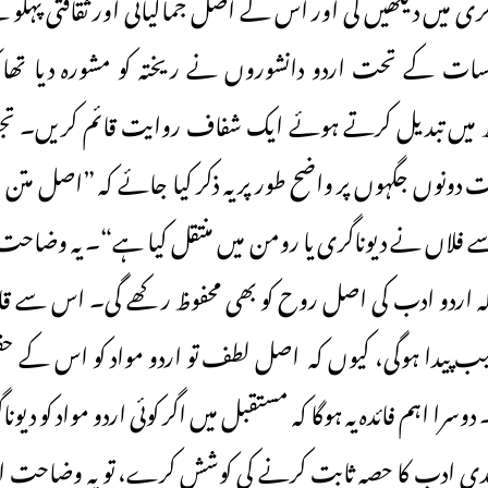
گری میں دیکھیں گی اور اس کے اصل جمالیاتی اور ثقافتی پہلو س
ت کے تحت اردو دانشوروں نے ریختہ کو مشورہ دیا تھا کہ 
ط میں تبدیل کرتے ہوئے ایک شفاف روایت قائم کریں۔ تجوی
دونوں جگہوں پر واضح طور پر یہ ذکر کیا جائے کہ ”اصل متن ا
 اسے فلاں نے دیوناگری یا رومن میں منتقل کیا ہے“۔ یہ وضا
کہ اردو ادب کی اصل روح کو بھی محفوظ رکھے گی۔ اس سے قا
غیب پیدا ہوگی، کیوں کہ اصل لطف تو اردو مواد کو اس کے حق
سرا اہم فائدہ یہ ہوگا کہ مستقبل میں اگر کوئی اردو مواد کو دیو
 ہندی ادب کا حصہ ثابت کرنے کی کوشش کرے، تو یہ وضاح