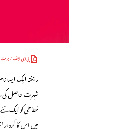
پی ڈی ایف / پرنٹ
ریختہ ایک ایسا نا
شہرت حاصل کی۔ ای
خطاطی کو ایک نئے 
میں اس کا کردار 