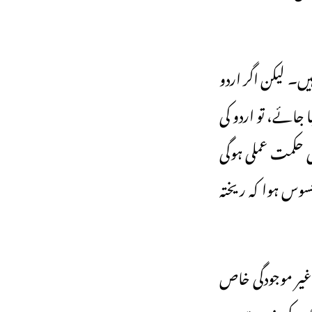
ں۔ لیکن اگر اردو
جائے، تو اردو کی
ی حکمت عملی ہوگی
وس ہوا کہ ریختہ
ن کی غیر موجودگی خاص