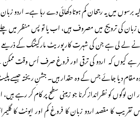
لیہ برسوں میں یہ رجحان کم ہوتا دکھائی دے رہا ہے۔ اردو زبا
بان کی ترویج میں مصروف ہیں، اب یا تو پس منظر میں چلے گ
 نے لے لی ہے جن کی شہرت کارپوریٹ مارکیٹنگ کے ذریعے بڑ
ر ہے کیوں کہ اردو کی ترقی اور فروغ صرف اُس وقت مم
 مقام دیا جائے جس کے وہ حقدار ہیں۔ جشنِ ریختہ جیسے پلیٹ
ر ان لوگوں کو نظرانداز کرنا جو زمینی سطح پر کام کر رہے ہیں
تقریب کا مقصد اردو زبان کا فروغ کم اور ایونٹ کا گلیمرائز