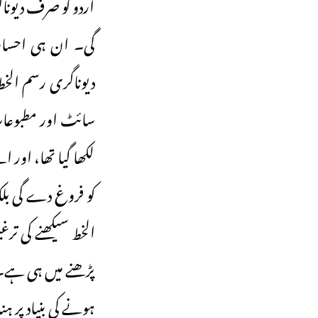
اردو کو صرف دیونا
گی۔ ان ہی احساسا
دیوناگری رسم الخ
سائٹ اور مطبوعات 
لکھا گیا تھا، اور
کو فروغ دے گی بل
الخط سیکھنے کی تر
پڑھنے میں ہی ہے۔ دو
ہونے کی بنیاد پر