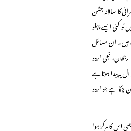
ئی کا سالانہ جشن
نظر ڈالیں تو کئی ایسے پہلو
ث ہیں۔ ان مسائل
 رجحان، نجی اردو
 یہ پیدا ہوتا ہے
بن چکا ہے جو اردو
ی اس کا مرکز ہوا