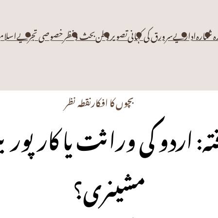
زہ شمارہ
اداریے
سرورق کی کہانی
تصویر وطن
بحث و نظر
خصوصی تجزیے
اسلام
بچوں کا افکار
نقطہ نظر
ہ: اردو کی وراثت یا کارپو
مشینری؟