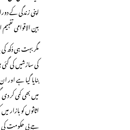
اپنی زندگی کے دور
بین الاقوامی تفہیم
کی سازشیں کی گئی ہ
بنایا گیا ہے اور ا
میں بھی کمی کر د
اثاثوں کو بازار میں
جے پی حکومت کی طل