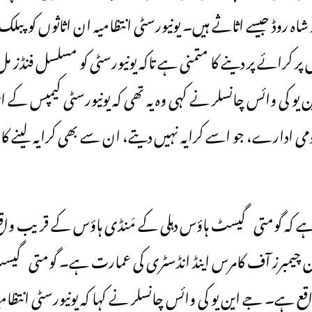
ر35 فیروز شاہ روڈ جیسے اثاثے ہیں۔ یونیورسٹی انتظامیہ ان اثاثوں کو پب
ر کرائے پر دینے کا متمنی ہے تاکہ یونیورسٹی کو مسلسل فنڈز 
یو کی وائس چانسلر نے کہی وہ یہ تھی کہ یونیورسٹی کیمپس کے ا
ادارے، جو اسے کرایہ نہیں دیتے، ان سے بھی کرایہ لینے کا منص
ہے کہ گومتی گیسٹ ہاؤس دہلی کے مَنڈی ہاؤس کے قریب وا
 چیمبرز آف کامرس اینڈ انڈسٹری کی عمارت ہے۔ گومتی گ
ع ہے۔ جے این یو کی وائس چانسلر نے کہا کہ یونیورسٹی انتظام