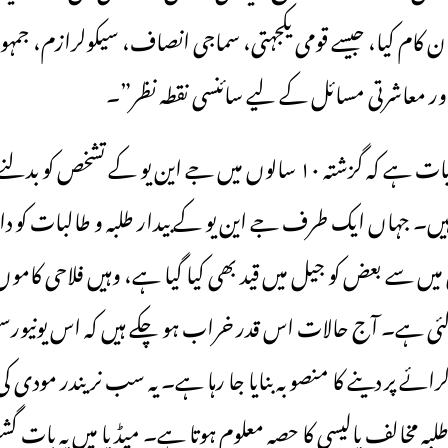
ان کام کیا، جیسے قومی یکجہتی، سماجی انصاف، سیکولرازم، جمہ
 اور معاشرتی مسائل کے لیے سائنسی نقطہ نظر”۔
‎مگر بہت ہی دُکھ کی بات ہے کہ گزشتہ ۱۰ سالوں میں جے این یو کے ت
یں۔ جہاں ایک طرف جے این یو کے بیدار طلبہ و طالبات کو دانست
ن میں سے بعض کو جیل میں قید بھی کیا گیا ہے، وہیں فلاحی کامو
ی گئی ہے۔ آج حالات اس قدر خراب ہو چکے ہیں کہ اس یونیو
 کرائے پر دینے کا منصوبہ بنایا جا رہا ہے۔ یہ سب نریندر مودی ک
بہ مخالف پالیسی کا حصہ معلوم ہوتا ہے۔ میڈیا میں یہ بات گ