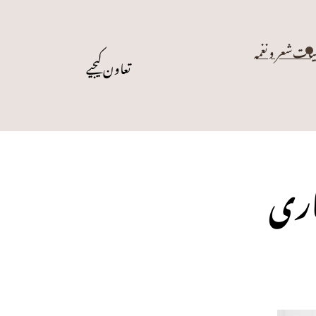
یات
شعر و نغمہ
تعاون کیجیے
یاری