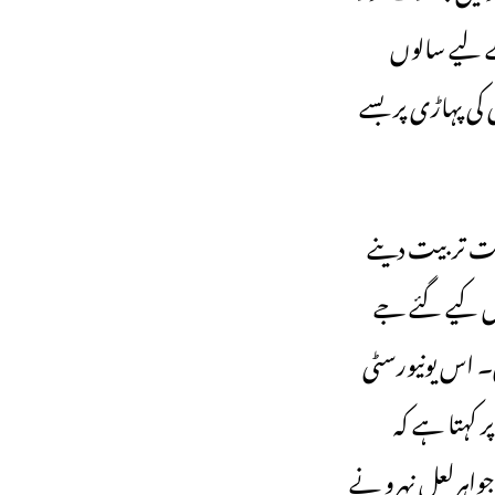
ے لیے سالوں
کی پہاڑی پر بسے
حیت تربیت دینے
1966 میں پارلیمنٹ سے پاس کیے گئے جے
۔ اس یونیورسٹی
 کہتا ہے کہ
واہرلعل نہرو نے