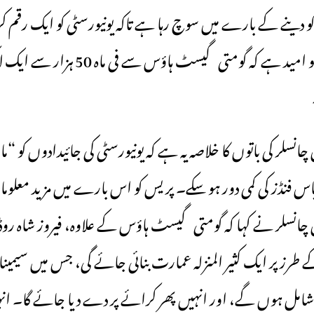
 دینے کے بارے میں سوچ رہا ہے تاکہ یونیورسٹی کو ایک رقم ک
مل سکے۔ انتظامیہ کو امید ہے کہ گومتی گیسٹ
چانسلر کی باتوں کا خلاصہ یہ ہے کہ یونیورسٹی کی جائیدادوں کو “ما
 پاس فنڈز کی کمی دور ہو سکے۔ پریس کو اس بارے میں مزید معل
چانسلر نے کہا کہ گومتی گیسٹ ہاؤس کے علاوہ، فیروز شاہ روڈ پ
طرز پر ایک کثیر المنزلہ عمارت بنائی جائے گی، جس میں سیمینار
مل ہوں گے، اور انہیں پھر کرائے پر دے دیا جائے گا۔ انہو