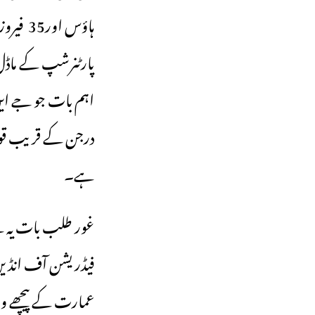
ہاؤس او
پارٹنرشپ کے ماڈل پ
اہم بات جو جے این 
درجن کے قریب قومی 
ہے۔
‎غور طلب بات یہ 
فیڈریشن آف انڈین
عمارت کے پیچھے واق