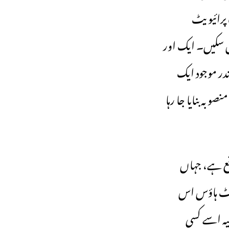
لک پرائیویٹ
مل سکیں۔ ایک اور
ندر موجود ایک
وبہ بنایا جا رہا
قع ہے، جہاں
یسٹ ہاؤس اس
یہ اسے کسی