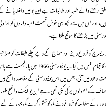
علق رکھنے والے طلبہ اور طالبات جے این یو میں داخلہ پانے ک
ں، اور ان میں سے کچھ ہی خوش قسمت امیدواروں کو اَراولی 
سٹی میں پڑھنے کا موقع ملتا ہے۔
ر ریسرچ کو فروغ دینے اور سماج کے دبے کچلے طبقات کو صلا
کے لیے جے این یو کا قیام عمل میں آیا۔ یہ یونیورسٹی 
حت وجود میں آئی، جس میں اس یونیورسٹی کے مقاصد واضح ہیں
صاف کے اصولوں پر کی گئی تھی۔ جے این یو ایکٹ واضح طور پر
ولوں کے مطالعہ کو فروغ دینے کی کوشش کرے گی جن کے لیے ج