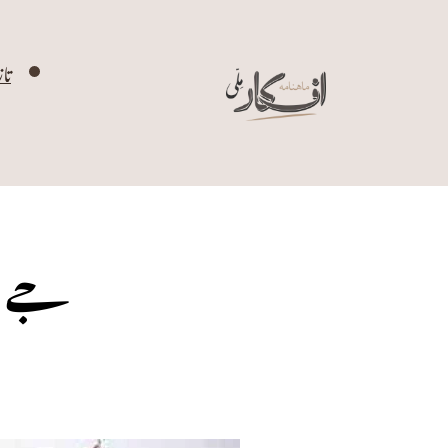
تا
جے ای