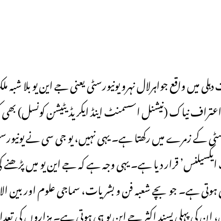
ہلی میں واقع جواہرلال نہرو یونیورسٹی یعنی جے این یو بلا شبہ ملک 
تراف نیاک (نیشنل اسسمنٹ اینڈ ایکریڈیٹیشن کونسل) بھی ک
سٹی کے زمرے میں رکھتا ہے۔ یہی نہیں، یو جی سی نے یونیورسٹ
ف ایکسیلنس’ قرار دیا ہے۔ یہی وجہ ہے کہ جے این یو میں پڑھنے
 ہوتی ہے۔ جو بچے شعبہ فن و بشریات، سماجی علوم اور بین الاق
یں، ان کی پہلی پسند اکثر جے این یو ہی ہوتی ہے۔ ہزاروں کی تعد