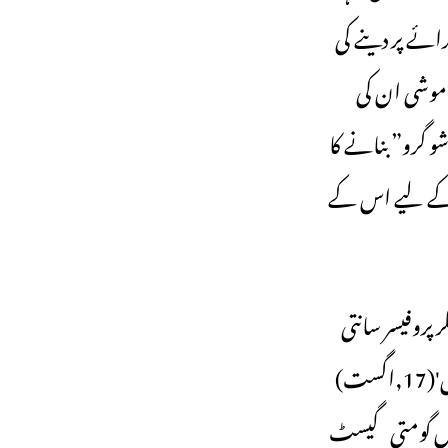
ائے پر دینے کی
اموشی ان کی
 گرو” بنانے کا
ے کے لیے اس کے
 پروفیسر سانتی
شری دھولی پوری پنڈت نے پریس کے سامنے آ کر کہی ہے۔ ‘دی انڈین ایکسپریس'(17,اگست)
پاس گومتی گیسٹ