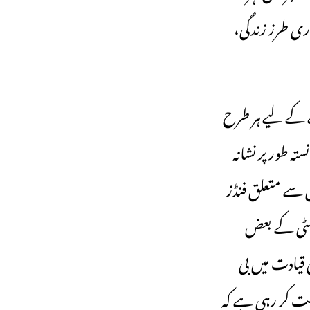
وری طرز زندگی،
شخص کو بدلنے کے لیے ہر طرح
ہ طور پر نشانہ
ں سے متعلق فنڈز
رسٹی کے بعض
ی قیادت میں بی
شت کر رہی ہے کہ