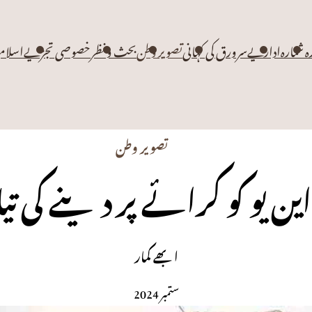
زہ شمارہ
اداریے
سرورق کی کہانی
تصویر وطن
بحث و نظر
خصوصی تجزیے
اسلام
تصویر وطن
ن یو کو کرائے پر دینے کی ت
ستمبر 2024