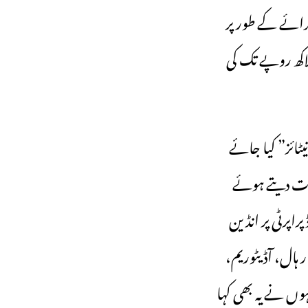
رائے کے طور پر
 ہاؤس سے فی ماہ 50 ہزار سے ایک لاکھ روپے تک کی
نیٹائز” کیا جائے
ومات دیتے ہوئے
راپرٹی پر انڈین
 ہال، آڈیٹوریم،
ں نے یہ بھی کہا