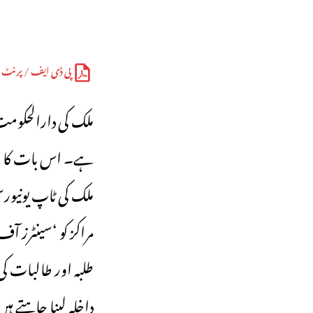
پی ڈی ایف / پرنٹ
‎ملک کی دارالحکومت د
ہے۔ اس بات کا اع
ملک کی ٹاپ یونیور
مراکز کو ‘سینٹرز آ
طلبہ اور طالبات کی
داخلہ لینا چاہتے ہ