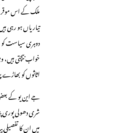
ملک کے اس موقر تع
تیاریاں ہو رہی ہی
دوہری سیاست کو عی
خواب بیچتی ہیں، 
اثاثوں کو بھاڑے پر 
‎جے این یو کے بعض 
میں ان کا تفصیلی 