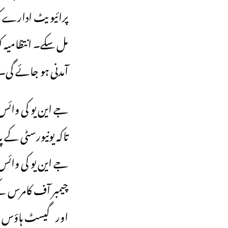
پرائیویٹ ادارے کو
آمدنی ہو جائے گی۔
‎جے این یو کی وائس 
تاکہ یونیورسٹی کے
جے این یو کی وائس 
چیمبر آف کامرس کے 
اور گیسٹ ہاؤس شا