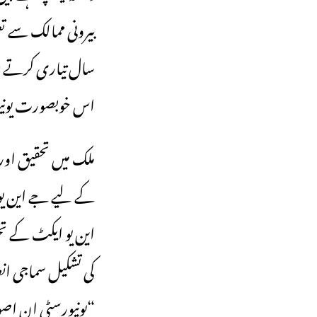
بیرونی ممالک سے ت
سال تیاری کرتے ہی
اس خوبصورت یونیور
‎ملک میں تحقیق او
این یو ایکٹ کے ت
کی تشکیل سماجی ان
“یونیورسٹی ان اص