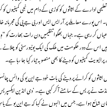
لیمی ادارے کے اثاثوں کو کوڑی کے دام میں نجی کمپنیوں کو کر
ں۔ اس پورے معاملے پر آر ایس ایس اور بی جے پی کی مجرمانہ خ
اں کر رہی ہے۔ جہاں بھگوا تنظیمیں دن رات بھارت کو “وِشو
وہیں اس کے دور حکومت میں ملک کی ایک یونیورسٹی کو چلان
پرائیویٹ کمپنیوں کو دینے کا بھی منصوبہ تیار کیا جا رہا ہے۔
اثاثوں کو کرائے پر دینے کی بات خود جے این یو کی وائس چانسلر
بیان شائع ہوا ہے، جس میں انہوں نے کہا کہ جے این یو کے 