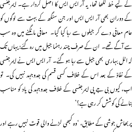
کے لیے خط لکھا تھا، یہ آر ایس ایس کا اصل کردار ہے۔ ایمرجنسی
کے دوران بھی آر ایس ایس اور جن سنگھ کے بہت سے لوگوں کو
عام معافی دے کر جیلوں سے رہا کیا گیا۔ معافی مانگنے میں وہ سب
سے آگے تھے۔ ان کے صرف چند رہنما جیل میں رہ گئے: یہاں تک
کہ اٹل بہاری بھی جیل سے رہا ہو گئے۔ آر ایس ایس نے ایمرجنسی
کے نفاذ کے بعد اس کے خلاف کسی قسم کی جدوجہد نہیں کی۔ تو
اب، کیوں بی جے پی ایمرجنسی کے خلاف جدوجہد کی یاد کو مناسب
بنانے کی کوشش کر رہی ہے؟’
پربھاش جوشی کے مطابق، ‘وہ کبھی لڑنے والی قوت نہیں رہے اور