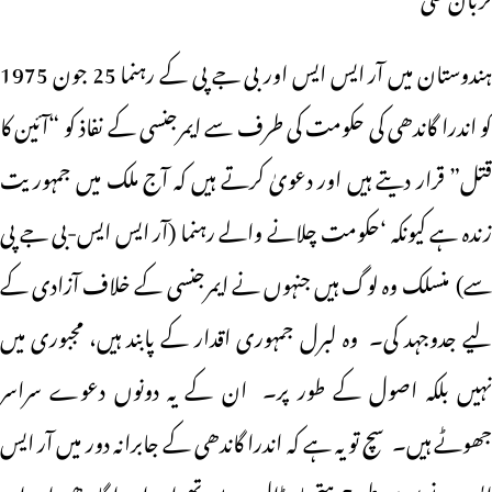
ہندوستان میں آر ایس ایس اور بی جے پی کے رہنما 25 جون 1975
کو اندرا گاندھی کی حکومت کی طرف سے ایمرجنسی کے نفاذ کو “آئین کا
قتل” قرار دیتے ہیں اور دعویٰ کرتے ہیں کہ آج ملک میں جمہوریت
زندہ ہے کیونکہ ‘حکومت چلانے والے رہنما (آر ایس ایس-بی جے پی
سے) منسلک وہ لوگ ہیں جنہوں نے ایمرجنسی کے خلاف آزادی کے
لیے جدوجہد کی۔ وہ لبرل جمہوری اقدار کے پابند ہیں، مجبوری میں
نہیں بلکہ اصول کے طور پر۔ ان کے یہ دونوں دعوے سراسر
جھوٹے ہیں۔ سچ تو یہ ہے کہ اندرا گاندھی کے جابرانہ دور میں آر ایس
ایس نے پوری طرح ہتھیار ڈال دیے تھے اور اندرا گاندھی اور ان