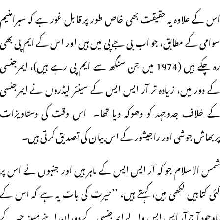
اس کے علاوہ یہ حقیقت بھی خاص طور پر قابل غور ہے کہ سبرامنیم
سوامی کے مطابق، جو اب بی جے پی میں ہیں اور اس کے ایم پی بھی
رہ چکے ہیں (1974 میں جن سنگھ سے ایم پی رہے ہیں)، ایمرجنسی
کے دور میں، زیادہ تر آر ایس ایس کے سینئر لیڈروں نے ایمرجنسی
کے خلاف جدوجہد کو دھوکہ دیا تھا۔ اس وقت کی دستاویزات
پربھاش جوشی اور راجیشور کے اس بیان کی تصدیق کرتی ہیں۔
شمس الاسلام جو کہ آر ایس ایس کے ماہر ہیں اور جنہوں نے اس پر
کئی کتابیں لکھی ہیں، کہتے ہیں، ’’حیرت کی بات یہ ہے کہ اس کے
باوجود آج آر ایس ایس والے ایمرجنسی کے دوران اپنے مبینہ جبر کے