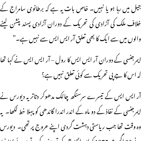
جیل میں رہا ہو یا نہیں۔ خاص بات یہ ہے کہ برطانوی سامراج کے
خلاف ملک کی آزادی کی تحریک کے دوران آزادی پسند پنشن لینے
والوں میں سے ایک کا بھی تعلق آر ایس ایس سے نہیں ہے۔”
ایمرجنسی کے دوران آر ایس ایس کا رول – آر ایس ایس نے کہا تھا
کہ اس کا جے پی تحریک سے کوئی تعلق نہیں ہے؟
آر ایس ایس کے تیسرے سرسنگھ چالک مدھوکر دتاتریہ دیورس نے
ایمرجنسی کے نفاذ کے دو ماہ کے اندر اندرا گاندھی کو پہلا خط لکھا۔ یہ
وہ وقت تھا جب ریاستی دہشت گردی اپنے عروج پر تھی۔ دیورس
نے 22 اگست 1975 کو اندرا گاندھی کی تعریف کرتے ہوئے اپنا خط