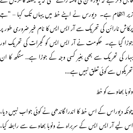
زیر انتظام ہے۔ دیورس نے اپنے خط میں یہاں تک کہا – “جے
پرکاش نارائن کی تحریک سے آر ایس ایس کا نام غیر ضروری طور پر
جوڑا گیا ہے۔ حکومت نے آر ایس ایس کو گجرات کی تحریک اور
بہار کی تحریک سے بھی بغیر کسی وجہ کے جوڑا ہے… سنگھ کا ان
تحریکوں سے کوئی تعلق نہیں ہے….
ونوبا بھاوے کو خط
چونکہ دیوراس کے اس خط کا اندرا گاندھی نے کوئی جواب نہیں دیا،
اس لیے آر ایس ایس کے سربراہ نے ونوبا بھاوے سے رابطہ کیا،