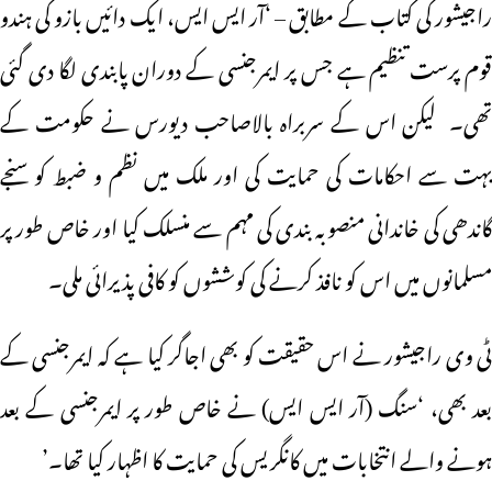
راجیشور کی کتاب کے مطابق – ‘آر ایس ایس، ایک دائیں بازو کی ہندو
قوم پرست تنظیم ہے جس پر ایمرجنسی کے دوران پابندی لگا دی گئی
تھی۔ لیکن اس کے سربراہ بالاصاحب دیورس نے حکومت کے
بہت سے احکامات کی حمایت کی اور ملک میں نظم و ضبط کو سنجے
گاندھی کی خاندانی منصوبہ بندی کی مہم سے منسلک کیا اور خاص طور پر
مسلمانوں میں اس کو نافذ کرنے کی کوششوں کو کافی پذیرائی ملی۔
ٹی وی راجیشور نے اس حقیقت کو بھی اجاگر کیا ہے کہ ایمرجنسی کے
بعد بھی، ‘سنگ (آر ایس ایس) نے خاص طور پر ایمرجنسی کے بعد
ہونے والے انتخابات میں کانگریس کی حمایت کا اظہار کیا تھا۔’