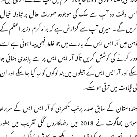
اس وقت وہ آپ سے ملک کی موجودہ صورت حال پر تبادلہ خیال
کریں گے۔ میری آپ سے گزارش ہے کہ براہ کرم وزیر اعظم کے
ذہن میں آر ایس ایس کے بارے میں جو غلط فہمی پیدا ہوئی ہے اسے
دور کرنے کی کوشش کریں تاکہ آر ایس ایس پر سے پابندی ہٹائی جا
سکے اور آر ایس ایس کے جیلوں میں بند لوگوں کو رہا کیا جا سکے اور ان
کی قیادت میں ترقی ہو سکے۔
ہندوستان کے سابق صدر پرنب مکھرجی کو آر ایس ایس کے سربراہ
موہن بھاگوت نے 2018 میں رضاکاروں ککی تقریب میں بطور
مہمان خصوصی مدعو کیا تھا۔ پرنب مکھرجی کا شمار کانگریس کے ان