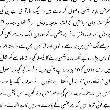
عوض ماہانہ پنشن وصول کر رہے ہیں۔ ایک بارتو بی جے پی کی
حکومت والی ریاستیں گجرات، مدھیہ پردیش، راجستھان، بہار، اتر
پردیش اور مہاراشٹرا نے ایمرجنسی کے دوران ایک ماہ سے بھی کم
عرصے تک جیل میں بند رہنے والوں اور آر ایس ایس سے وابستہ افراد
کو دس ہزار روپے تک ماہانہ پنشن دینے کا فیصلہ کیا۔ 2 ماہ سے کم جیل
میں رہنے والوں کو 20 ہزار روپے پنشن دینے کا فیصلہ کیا گیا، یہ اصول
ان ‘رضاکاروں’ کا خیال رکھتا ہے جنہوں نے صرف ایک یا دو ماہ
جیل میں رہنے کے بعد رحم کی درخواستیں دائر کیں۔ اس پنشن کے
لیے کوئی شرط نہیں کہ ایمرجنسی کے پورے دور میں فائدہ اٹھانے والا