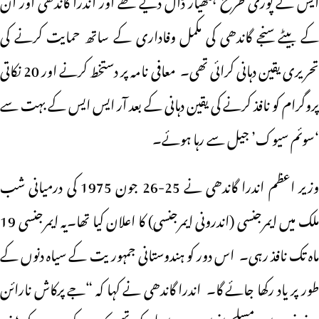
کے بیٹے سنجے گاندھی کی مکمل وفاداری کے ساتھ حمایت کرنے کی
تحریری یقین دہانی کرائی تھی۔ معافی نامہ پر دستخط کرنے اور 20 نکاتی
پروگرام کو نافذ کرنے کی یقین دہانی کے بعد آر ایس ایس کے بہت سے
‘سوئم سیوک’ جیل سے رہا ہوئے۔
وزیر اعظم اندرا گاندھی نے 25-26 جون 1975 کی درمیانی شب
ملک میں ایمرجنسی (اندرونی ایمرجنسی) کا اعلان کیا تھا۔یہ ایمرجنسی 19
ماہ تک نافذ رہی۔ اس دور کو ہندوستانی جمہوریت کے سیاہ دنوں کے
طور پر یاد رکھا جائے گا۔ اندرا گاندھی نے کہا کہ “جے پرکاش نارائن