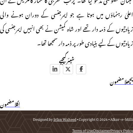
اعلیٰ رہنماؤں میں ہوتا ہے جو ایمرجنسی کے دوران ہونے والی
زیادتیوں کے ذمہ دار تھے اور شاہ کمیشن نے بھی انہیں ایمرجنسی کی
زیادتیوں کے لیے بنیادی طور پر ذمہ دار سمجھا تھا۔
شیئر کیجیے
پچھلا مضمون
اگلا مضمون
Designed by
Irfan Waheed
• Copyright © 2026 • Afkar-e-Milli
Terms of Use
Disclaimer
Privacy Policy