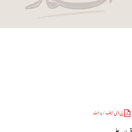
پی ڈی ایف / پرنٹ
قربان علی