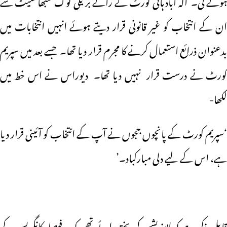
ہوئے کی۔ الہ آباد ہائی کورٹ نے رائے بریلی لوک سبھا سیٹ سے
ان کے انتخاب کو غیر قانونی قرار دیتے ہوئے انہیں انتخابات میں
بدعنوان ذرائع استعمال کرنے کا مجرم قرار دیا تھا۔ جسے بعد میں سپریم
کورٹ نے درست قرار نہیں دیا تھا۔ دیوراس نے اس خط میں
لکھا-
‘سپریم کورٹ کے پانچوں ججوں نے آپ کے انتخاب کو آئینی قرار دیا
ہے، اس کے لیے دلی مبارکباد۔’
قابل ذکر ہے کہ اپوزیشن کی پختہ رائے تھی کہ یہ فیصلہ کانگریس کے