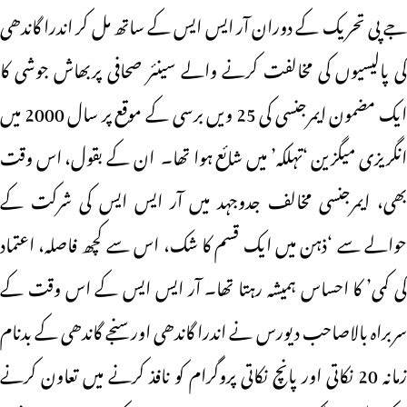
جے پی تحریک کے دوران آر ایس ایس کے ساتھ مل کر اندرا گاندھی
کی پالیسیوں کی مخالفت کرنے والے سینئر صحافی پربھاش جوشی کا
ایک مضمون ایمرجنسی کی 25 ویں برسی کے موقع پر سال 2000 میں
انگریزی میگزین ‘تہلکہ’ میں شائع ہوا تھا۔ ان کے بقول، اس وقت
بھی، ایمرجنسی مخالف جدوجہد میں آر ایس ایس کی شرکت کے
حوالے سے ‘ذہن میں ایک قسم کا شک، اس سے کچھ فاصلہ، اعتماد
کی کمی’ کا احساس ہمیشہ رہتا تھا۔ آر ایس ایس کے اس وقت کے
سربراہ بالاصاحب دیورس نے اندرا گاندھی اور سنجے گاندھی کے بدنام
زمانہ 20 نکاتی اور پانچ نکاتی پروگرام کو نافذ کرنے میں تعاون کرنے