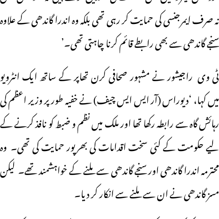
نہ صرف ایمرجنسی کی حمایت کر رہی تھی بلکہ وہ اندرا گاندھی کے علاوہ
سنجے گاندھی سے بھی رابطے قائم کرنا چاہتی تھی۔’
ٹی وی راجیشور نے مشہور صحافی کرن تھاپر کے ساتھ ایک انٹرویو
میں کہا، ‘دیوراس (آر ایس ایس چیف) نے خفیہ طور پر وزیر اعظم کی
رہائش گاہ سے رابطہ رکھا تھا اور ملک میں نظم و ضبط کو نافذ کرنے کے
لیے حکومت کے کئی سخت اقدامات کی بھرپور حمایت کی تھی۔ وہ
محترمہ اندرا گاندھی اور سنجے گاندھی سے ملنے کے خواہشمند تھے۔ لیکن
مسز گاندھی نے ان سے ملنے سے انکار کر دیا۔