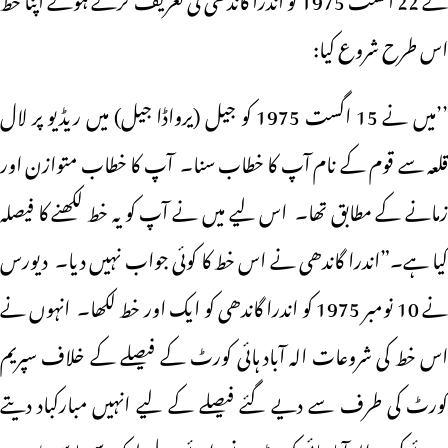
اس طرح شروع کیا:
’’میں نے 15 اگست 1975 کو جیل (یرواڈا جیل) میں ریڈیو پر لال
قلعہ سے قوم کے نام آپ کا خطاب سنا۔ آپ کا خطاب متوازن اور
زمانے کے مطابق تھا۔ اس لیے میں نے آپ کو یہ خط لکھنے کا فیصلہ
کیا ہے۔”اندرا گاندھی نے اس خط کا کوئی جواب نہیں دیا۔ دیورس
نے 10 نومبر 1975 کو اندرا گاندھی کو ایک اور خط لکھا۔ انہوں نے
اس خط کی شروعات الہ آباد ہائی کورٹ کے فیصلے کے خلاف سپریم
کورٹ کی طرف سے دیے گئے فیصلے کے لیے انہیں مبارکباد دیتے