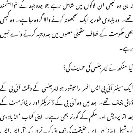
نہ ہی وہ کبھی ان لوگوں میں شامل رہے جو جدوجہد کے خواہشمند
تھے۔ وہ بنیادی طور پر ایک سمجھوتہ کرنے والا گروہ رہا ہے۔ وہ کبھی
بھی حکومت کے خلاف حقیقی معنوں میں جدوجہد کرنے والے نہیں
رہے۔
کیا سنگھ نے ایمرجنسی کی حمایت کی؟
ایک سینئر آئی پی ایس افسر راجیشور جو ایمرجنسی کے وقت آئی بی کے
ڈپٹی چیف تھے۔ بعد میں وہ آئی بی کے ڈائریکٹر اور ریٹائرمنٹ کے
بعد اتر پردیش اور سکم کے گورنر بھی رہے۔ اپنی کتاب ‘انڈیا: دی
کروشیل ایئرز’ میں اس حقیقت کی تصدیق کرتے ہیں کہ ‘آر ایس ایس