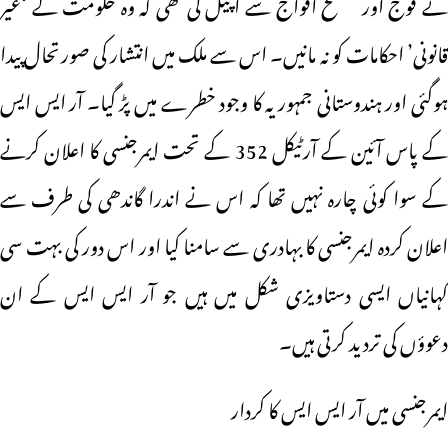
نے فوج اور مسلح افواج سے اپیل کی تھی کہ وہ حکومت کے ‘غیر
قانونی’ احکامات کو نہ مانیں۔ اس سے ملک میں انتشار کی صورتحال پیدا
ہوگئی اور ہندوستانی جمہوریہ کا وجود خطرے میں پڑ گیا۔ آر ایس ایس
کے پاس آئین کے آرٹیکل 352 کے تحت ایمرجنسی کا اعلان کرنے
کے سوا کوئی چارہ نہیں تھا کہ اس نے اندرا گاندھی کی طرف سے
اعلان کردہ ایمرجنسی کا بہادری سے سامنا کیا اور اس دور کی بہت سی
کہانیاں ایسی دستاویزی شکل میں ہیں جو آر ایس ایس کے ان
دعوؤں کی تردید کرتی ہیں۔
ایمرجنسی میں آر ایس ایس کا کردار