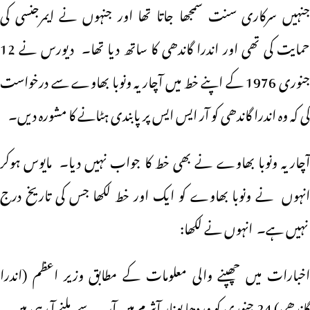
جنہیں سرکاری سنت سمجھا جاتا تھا اور جنہوں نے ایمرجنسی کی
حمایت کی تھی اور اندرا گاندھی کا ساتھ دیا تھا۔ دیورس نے 12
جنوری 1976 کے اپنے خط میں آچاریہ ونوبا بھاوے سے درخواست
کی کہ وہ اندرا گاندھی کو آر ایس ایس پر پابندی ہٹانے کا مشورہ دیں۔
آچاریہ ونوبا بھاوے نے بھی خط کا جواب نہیں دیا۔ مایوس ہوکر
انہوں نے ونوبا بھاوے کو ایک اور خط لکھا جس کی تاریخ درج
نہیں ہے۔ انہوں نے لکھا:
اخبارات میں چھپنے والی معلومات کے مطابق وزیر اعظم (اندرا
گاندھی) 24 جنوری کو وردھا پونار آشرم میں آپ سے ملنے آ رہی ہیں۔