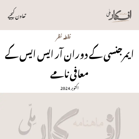
تعاون کیجیے
نقطہ نظر
ایمرجنسی کے دوران آر ایس ایس کے
معافی نامے
اکتوبر 2024