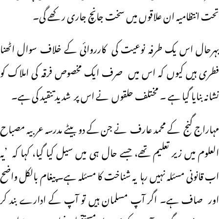
تحت انتظامیہ ان علاقوں میں سخت جانچ جاری رکھے گی۔
بہرحال اس یک طرفہ نوعیت کی کارروائی کے خلاف سوال اٹھنا
فطری ہیں کیوں کہ اس میں صرف ایک مخصوص فرقہ کی املاک کو
نشانہ بنایا گیا ہے ۔ مختلف حلقوں نے اس پر شدید تنقید کی ہے۔
مہاراج گنج کے محمد عارف نے جن کے دو بیٹے مدرسہ عربیہ مصباح
العلوم میں زیر تعلیم تھے، جسے حال ہی میں سیل کیا گیا، کہا کہ ’یہ
اب قانونی مسئلہ نہیں رہا یہ شناخت کا مسئلہ ہے۔ پیغام بالکل واضح
اور صاف ہے۔ اگر آپ مسلمان ہیں تو آپ کے ادارے بند کر