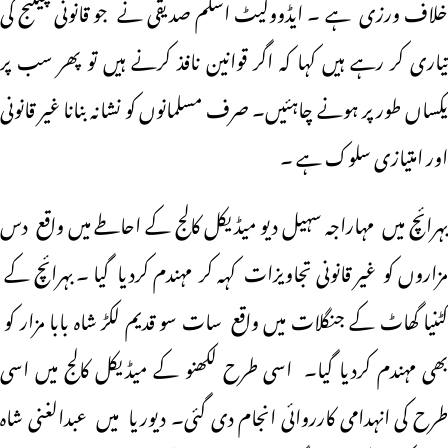
خلاف ورزی ہے ۔ ایڈووکیٹ اسلم صدیقی نے جو قانونی چیلنج کی
تیاری کر رہے ہیں کہا کہ اگر قوانین نافذ کرنے ہیں تو پھر سب پر
یکساں طور پر ہونے چاہئیں۔ صرف مسلمانوں کو نشانہ بنانا غیر قانونی
اور امتیازی سلوک ہے ۔
بہرائچ میں مہاراجہ سہیل دیو میڈیکل کالج کے احاطے میں واقع دس
مزاروں کو غیر قانونی تجاویزات کہہ کر مہندم کردیا گیا ۔ بہرائچ کے
کٹنیا گھاٹ کے جنگلات میں واقع سات سو قدیم لکڑ شاہ بابا مزار کو
بھی مہندم کردیا گیا۔ اسی طرح لکھنو کے میڈیکل کالج میں اسی
طرح کی انہدامی کارروائی انجام دی گئی۔ دیوریا میں عبدالغنی شاہ