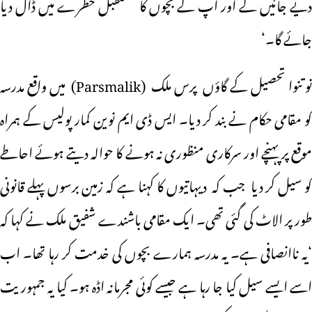
دیے جائیں گے اور آپ کے بچوں کا مستقبل خطرے میں ڈال دیا
جائے گا۔‘
نو تنوا تحصیل کے گاؤں پرس ملک (Parsmalik) میں واقع مدرسہ
کو مقامی حکام نے بند کر دیا۔ ایس ڈی ایم نوین کمار پولیس کے ہمراہ
موقع پر پہنچے اور سرکاری منظوری نہ ہونے کا حوالہ دیتے ہوئے احاطے
کو سیل کر دیا جب کہ دیہاتیوں کا کہنا ہے کہ زمین برسوں پہلے قانونی
طور پر الاٹ کی گئی تھی۔ ایک مقامی باشندے شفیق ملک نے کہا کہ
‘یہ ناانصافی ہے۔ یہ مدرسہ ہمارے بچوں کی خدمت کر رہا تھا۔ اب
اسے ایسے سیل کیا جا رہا ہے جیسے کوئی مجرمانہ اڈہ ہو۔ کیا یہ جمہوریت