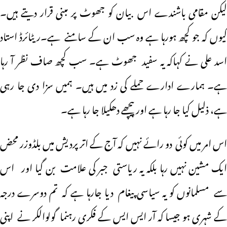
لیکن مقامی باشندے اس بیان کو جھوٹ پر مبنی قرار دیتے ہیں۔
کیوں کہ جو کچھ ہورہا ہے وہ سب ان کے سامنے ہے۔ریٹائرڈ استاد
اسد علی نے کہاکہ یہ سفید جھوٹ ہے۔ سب کچھ صاف نظر آ رہا
ہے۔ ہمارے ادارے حملے کی زد میں ہیں۔ ہمیں سزا دی جا رہی
ہے، ذلیل کیا جا رہا ہے اور پیچھے دھکیلا جا رہا ہے۔
اس امر میں کوئی دو رائے نہیں کہ آج کے اتر پردیش میں بلڈوزر محض
ایک مشین نہیں رہا بلکہ یہ ریاستی جبر کی علامت بن گیا اور اس
سے مسلمانوں کو یہ سیاسی پیغام دیا جارہا ہے کہ تم دوسرے درجہ
کے شہری ہو جیسا کہ آر ایس ایس کے فکری رہنما گولوالکر نے اپنی