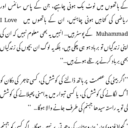
کے ہاتھوں میں نوٹ بک ہونی چاہیے، جن کے پاس سائنس اور
ریاضی کی کتابیں ہونی چاہئیں، ان کے ہاتھوں میں I Love
Muhammad کے پوسٹر ہیں… انہیں یہ بھی معلوم نہیں کہ ان کی
اپنی زندگیاں تو برباد ہو ہی چکی ہیں، بلکہ یہ لوگ ان بچوں کی زندگیاں
بھی برباد کرنے پر تلے ہوئے ہیں…‘‘
ـ’’اگر بیٹی کی عصمت پر ہاتھ ڈالنے کی کوشش کی، کسی تاجر کی دکان کو
آگ لگانے کی کوشش کی، یا کسی تہوار میں بدامنی پھیلانے کی کوشش
کی تو یہ راستہ سیدھا جہنم کی طرف جانے والا ہوگا… ‘‘
’ گجوا(غزوہ) ہند‘ ہندوستان کی دھرتی پر نہیں ہوگا۔ اگر کسی کو جہنم