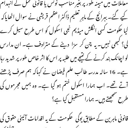
معاملات میں مبینہ طور پر بغیر مناسب نوٹس یا قانونی عمل کے انہدام
کیے گئے۔ بہرائچ کے ماہرِ تعلیم ڈاکٹر اعظم قریشی نے سوال اٹھایاکہ
کیا حکومت کسی انگلش میڈیم نجی اسکول کو اس طرح سیل کرے
گی؟ کبھی نہیں۔ یہ چن کر سزا دینے کے مترادف ہے۔ ان مدارس
کو اچانک بند کرنے کے نتیجے میں طلبہ پر اس کا اثر خاص طور پر شدید رہا
ہے۔ 16 سالہ مدرسہ طالب علم فیضان نے کہاکہ ہم صرف پڑھنے
آتے تھے۔ اب ہمارا اسکول ختم ہو گیا ہے۔ وہ ہمیں مجرموں کی
طرح سمجھتے ہیں۔ ہمارا مستقبل کیا ہے؟
قانونی ماہرین کے مطابق یوگی حکومت کے یہ اقدامات آئینی حقوق کی