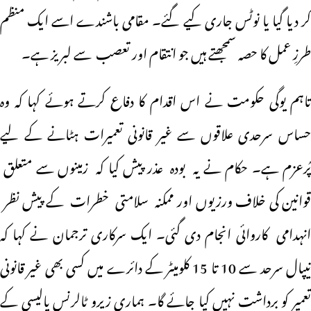
کر دیا گیا یا نوٹس جاری کیے گئے۔ مقامی باشندے اسے ایک منظم
طرزِ عمل کا حصہ سمجھتے ہیں جو انتقام اور تعصب سے لبریز ہے۔
تاہم یوگی حکومت نے اس اقدام کا دفاع کرتے ہوئے کہا کہ وہ
حساس سرحدی علاقوں سے غیر قانونی تعمیرات ہٹانے کے لیے
پُرعزم ہے۔ حکام نے یہ بودہ عذر پیش کیا کہ زمینوں سے متعلق
قوانین کی خلاف ورزیوں اور ممکنہ سلامتی خطرات کے پیش نظر
انہدامی کاروائی انجام دی گئی۔ ایک سرکاری ترجمان نے کہا کہ
نیپال سرحد سے 10 تا 15 کلومیٹر کے دائرے میں کسی بھی غیر قانونی
تعمیر کو برداشت نہیں کیا جائے گا۔ ہماری زیرو ٹالرنس پالیسی کے