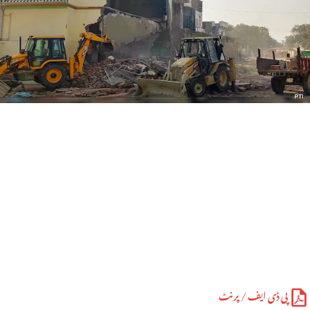
پی ڈی ایف / پرنٹ