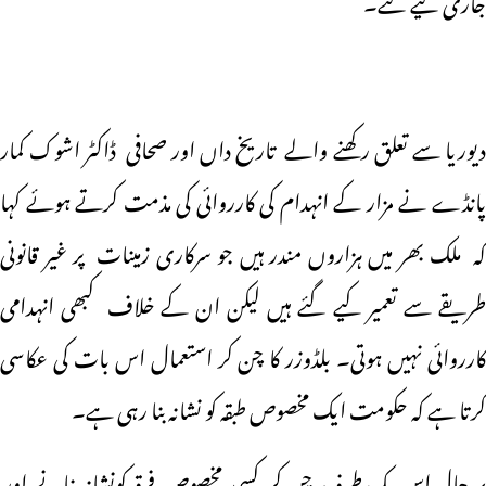
دیوریا سے تعلق رکھنے والے تاریخ داں اور صحافی ڈاکٹر اشوک کمار
پانڈے نے مزار کے انہدام کی کارروائی کی مذمت کرتے ہوئے کہا
کہ ملک بھر میں ہزاروں مندر ہیں جو سرکاری زمینات پر غیر قانونی
طریقے سے تعمیر کیے گئے ہیں لیکن ان کے خلاف کبھی انہدامی
کارروائی نہیں ہوتی۔ بلڈوزر کا چن کر استعمال اس بات کی عکاسی
کرتا ہے کہ حکومت ایک مخصوص طبقہ کو نشانہ بنا رہی ہے۔
بہرحال اس یک طرفہ ، چن کر کسی مخصوص فرقہ کونشانہ بنانے اور