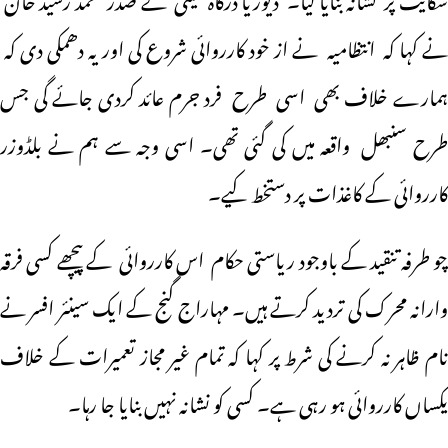
نے کہا کہ انتظامیہ نے از خود کارروائی شروع کی اور یہ دھمکی دی کہ
ہمارے خلاف بھی اسی طرح فرد جرم عائد کردی جائے گی جس
طرح سنبھل واقعہ میں کی گئی تھی۔ اسی وجہ سے ہم نے بلڈوزر
کارروائی کے کاغذات پر دستخط کیے۔
چو طرفہ تنقید کے باوجود ریاستی حکام اس کارروائی کے پیچھے کسی فرقہ
وارانہ محرک کی تردید کرتے ہیں۔ مہاراج گنج کے ایک سینئر افسر نے
نام ظاہر نہ کرنے کی شرط پر کہا کہ تمام غیر مجاز تعمیرات کے خلاف
یکساں کارروائی ہو رہی ہے۔ کسی کو نشانہ نہیں بنایا جا رہا۔