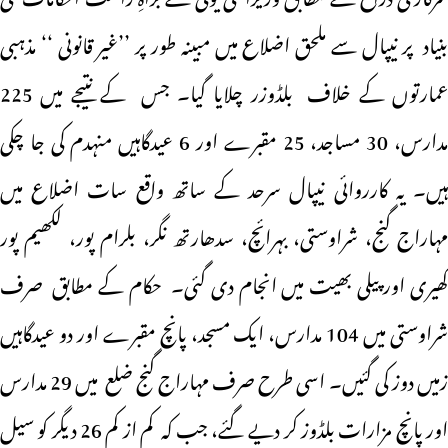
بنیاد پر نیپال سے ملحق اضلاع میں مبینہ طور پر ’’غیر قانونی ‘‘ مذہبی
عمارتوں کے خلاف بلڈوزر چلایا گیا۔ جس کے نتیجے میں 225
مدارس، 30 مساجد، 25 مقبرے اور 6 عیدگاہیں منہدم کی جا چکی
ہیں۔ یہ کارروائی نیپال سرحد کے ساتھ واقع سات اضلاع میں
مہاراج گنج، شراوستی، بہرائچ، سدھارتھ نگر، بلرام پور، لکھیم پور
کھیری اور پیلی بھیت میں انجام دی گئی۔ حکام کے مطابق صرف
شراوستی میں 104 مدارس، ایک مسجد، پانچ مقبرے اور دو عیدگاہیں
زمیں دوز کی گئیں۔ اسی طرح صرف مہاراج گنج ضلع میں 29 مدارس
اور پانچ مزارات بلڈوز کر دیے گئے، جب کہ کم از کم 26 دیگر کو سیل