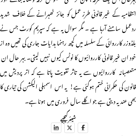
انتظامیہ کے غیر قانونی طرز عمل کو جائز ٹھہرانے کے خلاف شدید
ردعمل سامنے آرہا ہے ۔ مگر سوال یہ ہے کہ سپریم کورٹ جس نے
بلڈوزر کارروائی کے سلسلہ میں کچھ رہنما ہدایات جاری کی تھیں وہ از
خود ان غیر قانونی کارروائیوں کا نوٹس کیوں نہیں لیتی۔ بہر حال ان
متعصبانہ کارروائیوں سے یہ تاثر تقویت پاتا ہے کہ اتر پردیش میں
قانون کی حکمرانی ختم ہوگئی ہے! یہ اس اسمبلی الیکشن کی تیاری کا
بھی عندیہ دیتی ہے جو اگلے سال فروری میں ہونا ہے۔
شیئر کیجیے