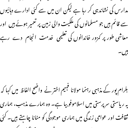
مدارس کی نشاندہی کر رہا ہے لیکن ان میں سے کئی ادارے دہائیوں
سے قائم ہیں جو مسلمانوں کی ملکیت والی زمین پر تعمیر ہوئے ہیں اور
معاشی طور پر کمزور خاندانوں کی تعلیمی خدمت انجام دے رہے
ہیں۔
بلرام پور کے مذہبی رہنما مولانا فہیم اختر نے واضح الفاظ میں کہا کہ
یہ ریاستی سرپرستی میں اسلاموفوبیا ہے۔ وہ ہمارے مذہب، ہماری
ثقافت اور عوامی زندگی میں ہماری موجودگی کو مٹانا چاہتے ہیں۔ کئی