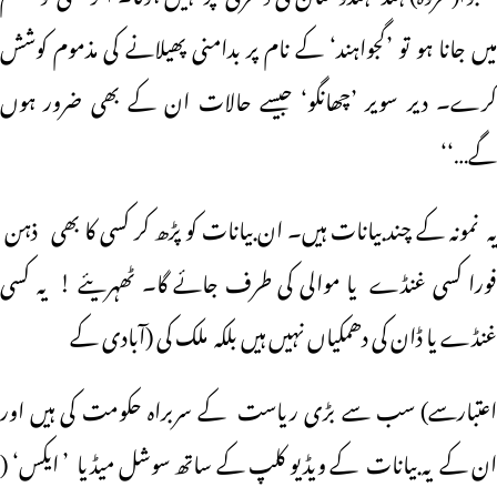
میں جانا ہو تو ’گجواہند‘ کے نام پر بدامنی پھیلانے کی مذموم کوشش
کرے۔ دیر سویر ’چھانگو‘ جیسے حالات ان کے بھی ضرور ہوں
گے…‘‘
یہ نمونہ کے چند بیانات ہیں۔ ان بیانات کو پڑھ کر کسی کا بھی ذہن
فورا کسی غنڈے یا موالی کی طرف جائے گا۔ ٹھہریئے ! یہ کسی
غنڈے یا ڈان کی دھمکیاں نہیں ہیں بلکہ ملک کی (آبادی کے
اعتبارسے) سب سے بڑی ریاست کے سربراہ حکومت کی ہیں اور
ان کے یہ بیانات کے ویڈیو کلپ کے ساتھ سوشل میڈیا ’ ایکس‘ (