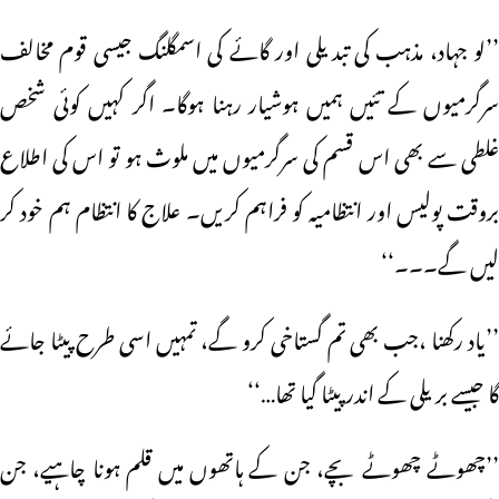
’’لو جہاد، مذہب کی تبدیلی اور گائے کی اسمگلنگ جیسی قوم مخالف
سرگرمیوں کے تئیں ہمیں ہوشیار رہنا ہوگا۔ اگر کہیں کوئی شخص
غلطی سے بھی اس قسم کی سرگرمیوں میں ملوث ہو تو اس کی اطلاع
بروقت پولیس اور انتظامیہ کو فراہم کریں۔ علاج کا انتظام ہم خود کر
لیں گے۔۔۔‘‘
’’یاد رکھنا ،جب بھی تم گستاخی کرو گے، تمہیں اسی طرح پیٹا جائے
گا جیسے بریلی کے اندر پیٹا گیا تھا…‘‘
’’چھوٹے چھوٹے بچے، جن کے ہاتھوں میں قلم ہونا چاہیے، جن