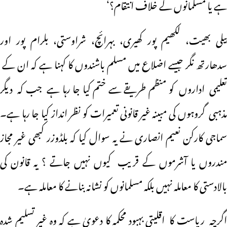
ہے یا مسلمانوں کے خلاف انتقام؟‘
پیلی بھیت، لکھیم پور کھیری، بہرائچ، شراوستی، بلرام پور اور
سدھارتھ نگر جیسے اضلاع میں مسلم باشندوں کا کہنا ہے کہ ان کے
تعلیمی اداروں کو منظم طریقے سے ختم کیا جا رہا ہے جب کہ دیگر
مذہبی گروہوں کی مبینہ غیر قانونی تعمیرات کو نظر انداز کیا جا رہا ہے۔
سماجی کارکن نعیم انصاری نے یہ سوال کیا کہ بلڈوزر کبھی غیر مجاز
مندروں یا آشرموں کے قریب کیوں نہیں جاتے ؟ یہ قانون کی
بالادستی کا معاملہ نہیں بلکہ مسلمانوں کو نشانہ بنانے کا معاملہ ہے۔
اگرچہ ریاست کا اقلیتی بہبود محکمہ کا دعویٰ ہے کہ وہ غیر تسلیم شدہ