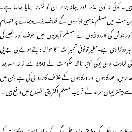
ہیں۔ کوئی نہ کوئی عذر اور بہانہ بناکر ان کو نشانہ بنایا جارہا ہے۔
ریاست میں مسلم مذہبی اداروں کے خلاف بڑے پیمانے پر انہدام
اور بندش کی کارروائیوں نے مسلم آبادیوں میں خوف اور غصے کی
لہر دوڑا دی ہے۔’غیر قانونی تعمیرات ‘ کا حوالہ دیتے ہوئے بی جے پی
کی قیادت والی یوگی آدتیہ ناتھ حکومت نے 350 سے زائد مساجد،
مدارس، عیدگاہوں اور درگاہوں کے خلاف کارروائی کی ہے جن میں
سے بیشتر نیپال سرحد کے قریب مسلم اکثریتی اضلاع میں واقع ہیں۔
سرکاری ذرائع کے مطابق وزیراعلی یوگی کے براہِ راست احکامات کی