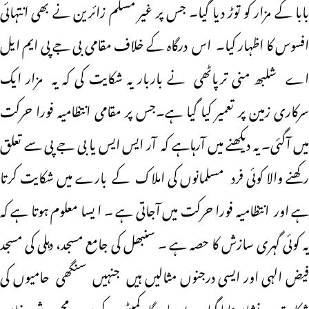
بابا کے مزار کو توڑ دیا گیا۔ جس پر غیر مسلم زائرین نے بھی انتہائی
افسوس کا اظہار کیا۔ اس درگاہ کے خلاف مقامی بی جے پی ایم ایل
اے شلبھ منی ترپاٹھی نے باربار یہ شکایت کی کہ یہ مزار ایک
سرکاری زمین پر تعمیر کیا گیا ہے۔جس پر مقامی انتظامیہ فورا حرکت
میں آگئی۔ یہ دیکھنے میں آرہاہے کہ آر ایس ایس یا بی جے پی سے تعلق
رکھنے والا کوئی فرد مسلمانوں کی املاک کے بارے میں شکایت کرتا
ہے اور انتظامیہ فورا حرکت میں آجاتی ہے ۔ ا یسا معلوم ہوتا ہے کہ
یہ کوئی گہری سازش کا حصہ ہے ۔ سنبھل کی جامع مسجد، دہلی کی مسجد
فیض الہی اور ایسی درجنوں مثالیں ہیں جنہیں سنگھی حامیوں کی
شکایت پر نشانہ بنایا گیا۔ دیوریا درگاہ کمیٹی کے صدر محمد رشید خان