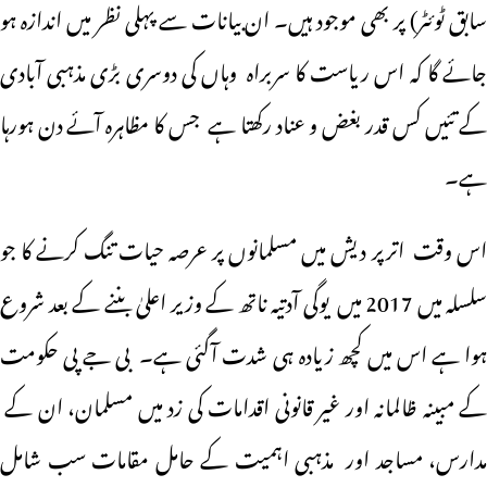
سابق ٹوئٹر) پر بھی موجود ہیں۔ ان بیانات سے پہلی نظر میں اندازہ ہو
جائے گا کہ اس ریاست کا سربراہ وہاں کی دوسری بڑی مذہبی آبادی
کے تئیں کس قدر بغض و عناد رکھتا ہے جس کا مظاہرہ آئے دن ہورہا
ہے۔
اس وقت اترپر دیش میں مسلمانوں پر عرصہ حیات تنگ کرنے کا جو
سلسلہ میں 2017 میں یوگی آدتیہ ناتھ کے وزیر اعلیٰ بننے کے بعد شروع
ہوا ہے اس میں کچھ زیادہ ہی شدت آگئی ہے۔ بی جے پی حکومت
کے مبینہ ظالمانہ اور غیر قانونی اقدامات کی زد میں مسلمان، ان کے
مدارس، مساجد اور مذہبی اہمیت کے حامل مقامات سب شامل