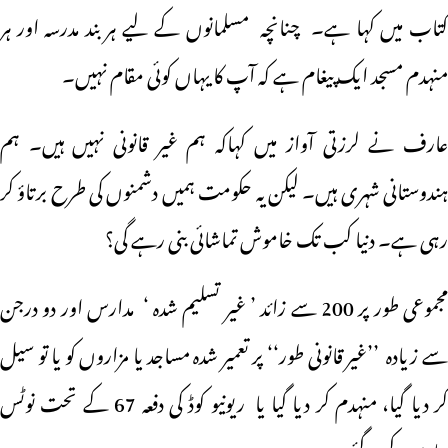
کتاب میں کہا ہے۔ چنانچہ مسلمانوں کے لیے ہر بند مدرسہ اور ہر
منہدم مسجد ایک پیغام ہے کہ آپ کا یہاں کوئی مقام نہیں۔
عارف نے لرزتی آواز میں کہاکہ ہم غیر قانونی نہیں ہیں۔ ہم
ہندوستانی شہری ہیں۔ لیکن یہ حکومت ہمیں دشمنوں کی طرح برتاؤ کر
رہی ہے۔ دنیا کب تک خاموش تماشائی بنی رہے گی؟
مجموعی طور پر 200 سے زائد ’ غیر تسلیم شدہ ‘ مدارس اور دو درجن
سے زیادہ ’’غیر قانونی طور‘‘ پر تعمیر شدہ مساجد یا مزاروں کو یا تو سیل
کر دیا گیا، منہدم کر دیا گیا یا ریونیو کوڈ کی دفعہ 67 کے تحت نوٹس
جاری کیے گئے۔