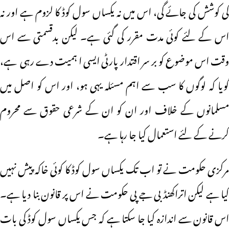
کی کوشش کی جائے گی، اس میں نہ یکساں سول کوڈ کا لزوم ہے اور نہ
اس کے لئے کوئی مدت مقرر کی گئی ہے۔ لیکن بدقسمتی سے اس
وقت اس موضوع کو بر سر اقتدار پارٹی ایسی ا ہمیت دے رہی ہے،
گویا کہ لوگوں کا سب سے اہم مسئلہ یہی ہو، اور اس کو اصل میں
مسلمانوں کے خلاف اور ان کو ان کے شرعی حقوق سے محروم
کرنے کے لئے استعمال کیا جا رہا ہے۔
مرکزی حکومت نے تو اب تک یکساں سول کوڈ کا کوئی خاکہ پیش نہیں
کیا ہے لیکن اتراکھنڈ بی جے پی حکومت نے اس پر قانون بنا دیا ہے۔
اس قانون سے اندازہ کیا جا سکتا ہے کہ جس یکساں سول کوڈ کی بات