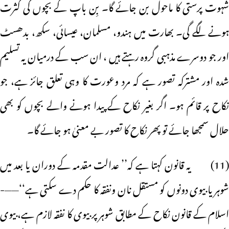
شہوت پرستی کا ماحول بن جائے گا۔ بِن باپ کے بچوں کی کثرت
ہونے لگے گی۔ بھارت میں ہندو، مسلمان، عیسائی، سکھ، بدھسٹ
اور جو دوسرے مذہبی گروہ رہتے ہیں ، ان سب کے درمیان یہ تسلیم
شدہ اور مشترکہ تصور ہے کہ مرد وعورت کا وہی تعلق جائز ہے، جو
نکاح پر قائم ہو۔ اگر بغیر نکاح کے پیدا ہونے والے بچوں کو بھی
حلال سمجھا جائے تو پھر نکاح کا تصور بے معنیٰ ہو جائے گا۔
(11) یہ قانون کہتا ہے کہ’’ عدالت مقدمہ کے دوران یا بعد میں
شوہر یا بیوی دونوں کو مستقل نان ونفقہ کا حکم دے سکتی ہے‘‘——-
اسلام کے قانون نکاح کے مطابق شوہر پر بیوی کا نفقہ لازم ہے، بیوی