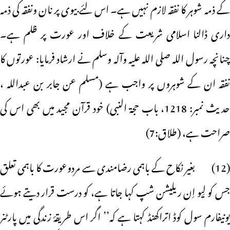
کے ذمہ شوہر کا نفقہ لازم نہیں ہے۔ اس لئے بیوی پر نان ونفقہ کی ذمہ
داری ڈالنا اسلامی شریعت کے خلاف اور عورت پر ظلم ہے۔
چنانچہ رسول اللہ صلی اللہ علیہ وآلہ وسلم نے ارشاد فرمایا: عورتوں کا
نفقہ ان کے شوہروں پر واجب ہے (مسلم عن جابر بن عبداللہ ،
حدیث نمبر: 1218، باب حجۃ النبی) خود قرآن مجید میں بھی اس کی
صراحت ہے، (طلاق:7)
(12) بغیر نکاح کے باہمی رضامندی سے مردوعورت کا باہمی تعلق
جس کو لِیو اِن ریلیشن شپ کہا جاتا ہے، کو درست قرار دیتے ہوئے
یونیفارم سول کوڈ اتراکھنڈ کہتا ہے کہ’’ اگر اس طریقۂ زندگی میں پارٹنر