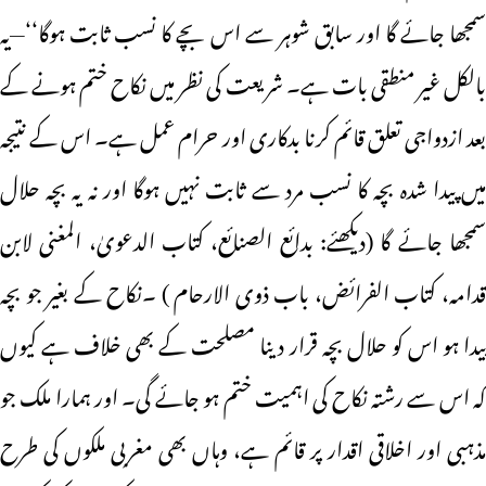
سمجھا جائے گا اور سابق شوہر سے اس بچے کا نسب ثابت ہوگا‘‘—یہ
بالکل غیر منطقی بات ہے۔ شریعت کی نظر میں نکاح ختم ہونے کے
بعد ازدواجی تعلق قائم کرنا بدکاری اور حرام عمل ہے۔ اس کے نتیجہ
میں پیدا شدہ بچہ کا نسب مرد سے ثابت نہیں ہوگا اور نہ یہ بچہ حلال
سمجھا جائے گا (دیکھئے: بدائع الصنائع، کتاب الدعویٰ، المغنی لابن
قدامہ، کتاب الفرائض، باب ذوی الارحام ) ۔نکاح کے بغیر جو بچہ
پیدا ہو اس کو حلال بچہ قرار دینا مصلحت کے بھی خلاف ہے کیوں
کہ اس سے رشتہ نکاح کی اہمیت ختم ہو جائے گی۔ اور ہمارا ملک جو
مذہبی اور اخلاقی اقدار پر قائم ہے، وہاں بھی مغربی ملکوں کی طرح