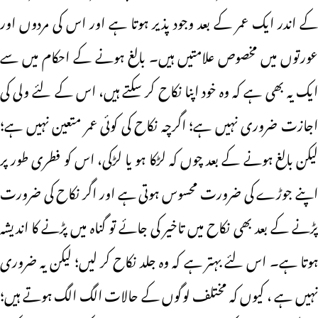
کے اندر ایک عمر کے بعد وجود پذیر ہوتا ہے اور اس کی مردوں اور
عورتوں میں مخصوص علامتیں ہیں۔ بالغ ہونے کے احکام میں سے
ایک یہ بھی ہے کہ وہ خود اپنا نکاح کر سکتے ہیں، اس کے لئے ولی کی
اجازت ضروری نہیں ہے؛ اگرچہ نکاح کی کوئی عمر متعین نہیں ہے؛
لیکن بالغ ہونے کے بعد چوں کہ لڑکا ہو یا لڑکی، اس کو فطری طور پر
اپنے جوڑے کی ضرورت محسوس ہوتی ہے اور اگر نکاح کی ضرورت
پڑنے کے بعد بھی نکاح میں تاخیر کی جائے تو گناہ میں پڑنے کا اندیشہ
ہوتا ہے۔ اس لئے بہتر ہے کہ وہ جلد نکاح کر لیں؛ لیکن یہ ضروری
نہیں ہے ، کیوں کہ مختلف لوگوں کے حالات الگ الگ ہوتے ہیں؛