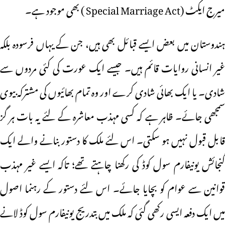
میرج ایکٹ (Special Marriage Act ) بھی موجود ہے۔
ہندوستان میں بعض ایسے قبائل بھی ہیں، جن کے یہاں فرسودہ بلکہ
غیر انسانی روایات قائم ہیں۔ جیسے ایک عورت کی کئی مردوں سے
شادی۔ یا ایک بھائی شادی کرے اور وہ تمام بھائیوں کی مشترکہ بیوی
سمجھی جائے۔ ظاہر ہے کہ کسی مہذب معاشرہ کے لئے یہ بات ہر گز
قابل قبول نہیں ہو سکتی۔ اس لئے ملک کا دستور بنانے والے ایک
گنجائش یونیفارم سول کوڈ کی رکھنا چاہتے تھے؛ تاکہ ایسے غیر مہذب
قوانین سے عوام کو بچایا جائے۔ اس لئے دستور کے رہنما اصول
میں ایک دفعہ ایسی رکھی گئی کہ ملک میں بتدریج یونیفارم سول کوڈ لانے