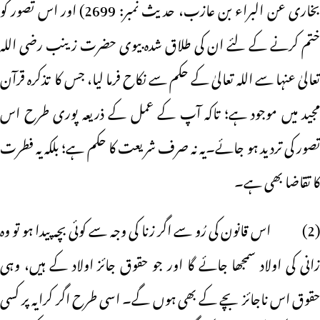
بخاری عن البراء بن عازب، حدیث نمبر: 2699) اور اس تصور کو
ختم کرنے کے لئے ان کی طلاق شدہ بیوی حضرت زینب رضی اللہ
تعالیٰ عنہا سے اللہ تعالیٰ کے حکم سے نکاح فرما لیا، جس کا تذکرہ قرآن
مجید میں موجود ہے؛ تاکہ آپ کے عمل کے ذریعہ پوری طرح اس
تصور کی تردید ہو جائے۔یہ نہ صرف شریعت کا حکم ہے؛ بلکہ یہ فطرت
کا تقاضا بھی ہے۔
(2) اس قانون کی رُو سے اگر زنا کی وجہ سے کوئی بچہ پیدا ہو تو وہ
زانی کی اولاد سمجھا جائے گا اور جو حقوق جائز اولاد کے ہیں، وہی
حقوق اس ناجائز بچے کے بھی ہوں گے۔ اسی طرح اگر کرایہ پر کسی