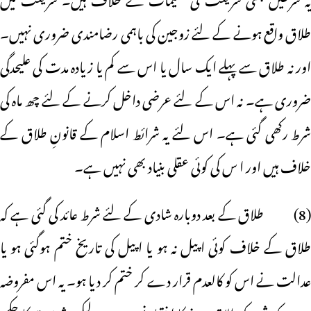
طلاق واقع ہونے کے لئے زوجین کی باہمی رضامندی ضروری نہیں۔
اور نہ طلاق سے پہلے ایک سال یا اس سے کم یا زیادہ مدت کی علیحدگی
ضروری ہے۔ نہ اس کے لئے عرضی داخل کرنے کے لئے چھ ماہ کی
شرط رکھی گئی ہے۔ اس لئے یہ شرائط اسلام کے قانونِ طلاق کے
خلاف ہیں اور ا س کی کوئی عقلی بنیاد بھی نہیں ہے۔
(8) طلاق کے بعد دوبارہ شادی کے لئے شرط عائد کی گئی ہے کہ
طلاق کے خلاف کوئی اپیل نہ ہو یا اپیل کی تاریخ ختم ہوگئی ہو یا
عدالت نے اس کو کالعدم قرار دے کر ختم کر دیا ہو۔ یہ اس مفروضہ