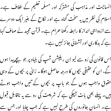
انسانیت اور مذاہب کی مشترکہ اور مسلّمہ تعلیم کے خلاف ہے۔
اسلام کی نظر میں یہ سخت گناہ ہے اور نکاح کے بغیر ایک دوسرے
سے ازدواجی انداز کا رابطہ رکھنا حرام ہے۔ قرآن مجید نے صاف کہا
ہے کہ بدکاری اور آشنائی جائز نہیں ہے۔
اس قانون کی رُو سے لیو اِن ریلیشن شپ کی بنیاد پر جو بچے پیدا ہوں
گے، ان کو حقیقی بچوں کا درجہ حاصل ہوگا۔ زانی پر بچوں کے وہی
حقوق واجب ہوں گے جو باپ پر بچوں کے تئیں واجب ہوتے
ہیں۔ پہلے بھی بات آچکی ہے کہ شریعت کی رو سے یہ ناقابل قبول
ہے۔ انسان جانوروں کی طرح نہیں ہے کہ جب چاہا اور جس سے