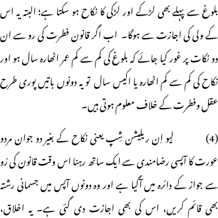
بلوغ سے پہلے بھی لڑکے اور لڑکی کا نکاح ہو سکتا ہے؛ البتہ یہ اس
کے ولی کی اجازت سے ہوگا۔ اب اگر قانون فطرت کی رو سے ان
دو نکات پر غور کیا جائے کہ بلوغ کی کم سے کم عمر اٹھارہ سال ہو اور
نکاح کی کم سے کم اٹھارہ یا اکیس سال تو یہ دونوں باتیں پوری طرح
عقل وفطرت کے خلاف معلوم ہوتی ہیں۔
(4) لِیو اِن ریلیشن شِپ یعنی نکاح کے بغیر دو جوان مردو
عورت کا آپسی رضامندی سے ایک ساتھ رہنا اس وقت قانون کی رُو
سے جواز کے دائرہ میں آگیا ہے اور وہ دونوں آپس میں جسمانی رشتہ
بھی قائم کریں، اس کی بھی اجازت دی گئی ہے۔ یہ اخلاق،