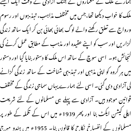
ہمارے ملک کے معماروں نے جنگ آزادی کے وقت ایک ایسے
ملک کا خواب دیکھا تھا،جس میں مختلف مذاہب، تہذیبوں اور رسوم
ورواج سے تعلق رکھنے والے لوگ بھائی بھائی بن کر ایک ساتھ زندگی
گزاریں اور سب کو اپنے عقیدہ اور مذہب کے مطابق عمل کرنے کی
گنجائش ہو۔ اسی سوچ کے ساتھ اس ملک کا دستور بنایا گیا اور دستور
میں ہر گروہ کو اپنی مذہبی اور تہذیبی شناخت کے ساتھ زندگی گزانے
کی آزادی دی گئی۔ اسی لئے ہمارے یہاں سماجی زندگی کے مختلف
قوانین موجود ہیں۔ آزادی سے پہلے ہی مسلمانوں کے لئے شریعت
اپلی کیشن ایکٹ بنا اور پھر 1939ء میں اس کے تکملہ کے طور پر
مسلمانوں کے انفساخ نکاح کا قانون بنا۔ 1955ء میں ہندو میرج