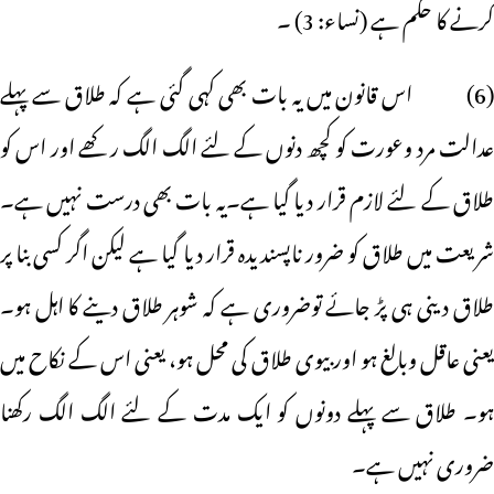
کرنے کا حکم ہے (نساء: 3) ۔
(6) اس قانون میں یہ بات بھی کہی گئی ہے کہ طلاق سے پہلے
عدالت مرد وعورت کو کچھ دنوں کے لئے الگ الگ رکھے اور اس کو
طلاق کے لئے لازم قرار دیا گیا ہے۔یہ بات بھی درست نہیں ہے۔
شریعت میں طلاق کو ضرور ناپسندیدہ قرار دیا گیا ہے لیکن اگر کسی بنا پر
طلاق دینی ہی پڑ جائے توضروری ہے کہ شوہر طلاق دینے کا اہل ہو۔
یعنی عاقل وبالغ ہو اور بیوی طلاق کی محل ہو، یعنی اس کے نکاح میں
ہو۔ طلاق سے پہلے دونوں کو ایک مدت کے لئے الگ الگ رکھنا
ضروری نہیں ہے۔