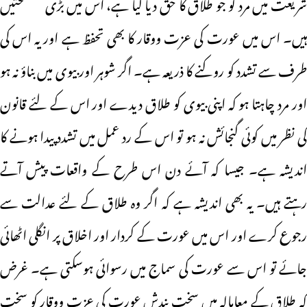
شریعت میں مرد کو جو طلاق کا حق دیا گیا ہے، اس میں بڑی مصلحتیں
ہیں۔ اس میں عورت کی عزت ووقار کا بھی تحفظ ہے اور یہ اس کی
طرف سے تشدد کو روکنے کا ذریعہ ہے۔ اگر شوہر اور بیوی میں بناؤ نہ ہو
اور مرد چاہتا ہو کہ اپنی بیوی کو طلاق دیدے اور اس کے لئے قانون
کی نظر میں کوئی گنجائش نہ ہو تو اس کے رد عمل میں تشدد پیدا ہونے کا
اندیشہ ہے۔ جیسا کہ آئے دن اس طرح کے واقعات پیش آتے
رہتے ہیں۔ یہ بھی اندیشہ ہے کہ اگر وہ طلاق کے لئے عدالت سے
رجوع کرے اور اس میں عورت کے کردار اور اخلاق پر انگلی اٹھائی
جائے تو اس سے عورت کی سماج میں رسوائی ہوسکتی ہے۔ غرض
کہ طلاق کے معامالہ میں سخت بندش عورت کی عزت ووقار کو سخت