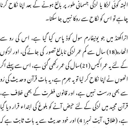
البتہ کوئی لڑکا یا لڑکی جسمانی طور پر بالغ ہونے کے بعد اپنا نکاح کرنا
چاہے تو اس کو نکاح سے روکا نہیں جا سکتا۔
اتراکھنڈ میں جو یونیفارم سول کوڈ پاس کیا گیا ہے، اس کی رو سے
اٹھارہ(18) سال سے کم عمر لڑکی نابالغ تصور کی جائے گی، اور لڑکوں
کے لئے یہ عمر اکیس (21)سال کی عمر رکھی گئی ہے، اس سے پہلے اگر
انھوں نے اپنا نکاح کر لیا تو یہ جرم ہے، یہ بات قرآن وحدیث کی رُو
سے بھی درست نہیں ہے، اور قانون فطرت کے بھی خلاف ہے،
قرآن مجید میں لڑکی کے لئے حیض آنے کو بلوغ کی ابتداء قرار دیا گیا
ہے، (طلاق، آیت نمبر: 4) اور خود حدیث سے یہ بات ثابت ہے کہ