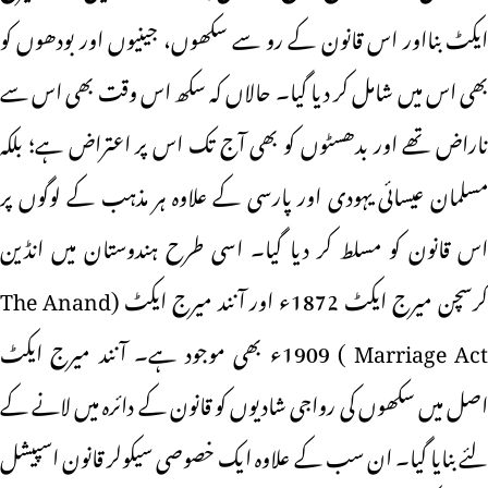
ایکٹ بنااور اس قانون کے رو سے سکھوں، جینیوں اور بودھوں کو
بھی اس میں شامل کر دیا گیا۔ حالاں کہ سکھ اس وقت بھی اس سے
ناراض تھے اور بدھسٹوں کو بھی آج تک اس پر اعتراض ہے؛ بلکہ
مسلمان عیسائی یہودی اور پارسی کے علاوہ ہر مذہب کے لوگوں پر
اس قانون کو مسلط کر دیا گیا۔ اسی طرح ہندوستان میں انڈین
کرسچن میرج ایکٹ 1872ء اور آنند میرج ایکٹ (The Anand
Marriage Act ) 1909ء بھی موجود ہے۔ آنند میرج ایکٹ
اصل میں سکھوں کی رواجی شادیوں کو قانون کے دائرہ میں لانے کے
لئے بنایا گیا۔ ان سب کے علاوہ ایک خصوصی سیکولر قانون اسپیشل