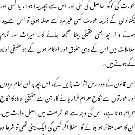
عورت کی کوکھ حاصل کی گئی اور اس سے بچہ پیدا ہوا ، یا کسی اور
ٹیکنالوجی کے ذریعہ عورت کسی غیر مرد سے حاملہ ہوئی تو اس سے پیدا
ہونے والا بچہ بھی حقیقی بیٹا سمجھا جائے گا۔ میراث اور تمام
معاملات میں اس کے وہی حقوق اور احکام ہوں گے جو حقیقی اولاد
کے ہوتے ہیں۔
اس قانون کے دور رس اثرات پڑیں گے، اس بچہ پر اُن تمام مردوں
اور عورتوں سے نکاح حرام قرار پائے گا، جن سے حقیقی اولاد کا نکاح
حرام ہوتا ہے، اس کی وجہ سے جو شریعت میں اصل وارث ہیں،
ان کا حصہ متأثر ہو جائے گا، مثلاََ اگر کسی کی ایک بیٹی تھی تو شرعاََ وہ