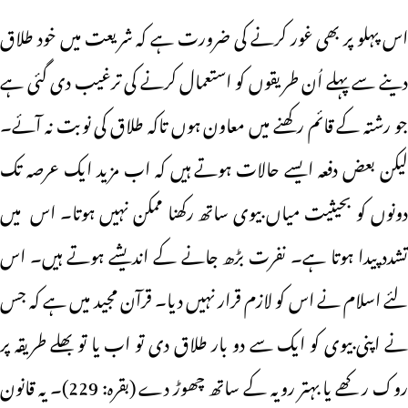
اس پہلو پر بھی غور کرنے کی ضرورت ہے کہ شریعت میں خود طلاق
دینے سے پہلے اُن طریقوں کو استعمال کرنے کی ترغیب دی گئی ہے
جو رشتہ کے قائم رکھنے میں معاون ہوں تاکہ طلاق کی نوبت نہ آئے۔
لیکن بعض دفعہ ایسے حالات ہوتے ہیں کہ اب مزید ایک عرصہ تک
دونوں کو بحیثیت میاں بیوی ساتھ رکھنا ممکن نہیں ہوتا۔ اس میں
تشدد پیدا ہوتا ہے۔ نفرت بڑھ جانے کے اندیشے ہوتے ہیں۔ اس
لئے اسلام نے اس کو لازم قرار نہیں دیا۔ قرآن مجید میں ہے کہ جس
نے اپنی بیوی کو ایک سے دو بار طلاق دی تو اب یا تو بھلے طریقہ پر
روک رکھے یا بہتر رویہ کے ساتھ چھوڑ دے (بقرہ: 229)۔ یہ قانون