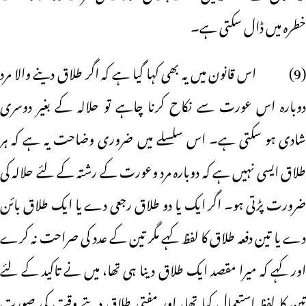
خطرہ میں ڈال سکتی ہے۔
(9) اس قانون میں یہ بھی کہا گیا ہے کہ اگر طلاق دینے والا مرد
دوبارہ اس عورت سے نکاح کرنا چاہے تو حلالہ کے بغیر دوسری
شادی ہو سکتی ہے۔ اس سلسلے میں ضروری وضاحت یہ ہے کہ ہر
طلاق ایسی نہیں ہے کہ دوبارہ مرد وعورت کے رشتہ کے لئے حلالہ کی
ضرورت پڑتی ہو۔ اگر ایک یا دو طلاق رجعی دے یا ایک طلاق بائن
دے یا تین دفعہ طلاق کا لفظ کہے مگر تین کے عدد کی صراحت نہ کرے
اور کہے کہ میرا مقصد ایک طلاق دینا ہی تھا، میں نے تاکید کے لئے
تین کا لفظ استعمال کیا تھا، اور مفتی طلاق دیتے وقت کی صورت