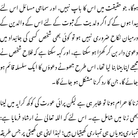
ہوگا، جو حقیقت میں اس کا باپ نہیں، اور سماجی مسائل اس لئے
پیدا ہوں گے کہ اگر ولدیت کے ثبوت کے لئے اس کے والدین کے
درمیان نکاح ضروری نہیں ہو تو کوئی بھی شخص کسی کی جائیداد میں
دعویٰ دار بن کر کھڑا ہو سکتا ہے، اور کہہ سکتا ہے کہ فلاح شخص نے
مجھے اپنا بیٹا بنا لیا تھا، اس طرح جھوٹے دعوؤں کا ایک سلسلہ قائم ہو
جائے گا، جن کا رد کرنا مشکل ہو جائے گا۔
زنا کا حرام ہونا تو ظاہر ہی ہے لیکن پرائی عورت کی کوکھ کرایہ میں لینا
بھی زنا میں شامل ہے۔ اس لئے کہ اللہ تعالیٰ نے ارشاد فرمایا ہے:
تمہاری بیویاں ہی تمہاری کھیتیاں ہیں؛ لہٰذا اپنی ہی کھیتی پر جس طریقہ