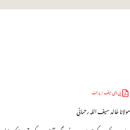
پی ڈی ایف / پرنٹ
مولانا خالد سیف اللہ رحمانی