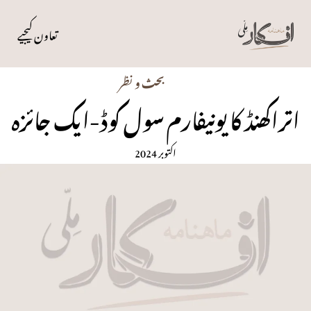
تعاون کیجیے
بحث و نظر
اتراکھنڈ کا یونیفارم سول کوڈ-ایک جائزہ
اکتوبر 2024