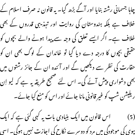
چاہا جسمانی رشتہ بنایا اور آگے بڑھ گیا۔ یہ قانون نہ صرف اسلام کے
خلاف ہے بلکہ ہندوستان کی روایت اور تہذیبی قدروں کے بھی
خلاف ہے۔ اگر ایسے تعلق کی وجہ سے پیدا ہونے والے بچوں کو
حقیقی بچوں کا درجہ دے دیا گیا تو خاندان کے لوگ بھی ان کو
حقارت کی نظر سے دیکھیں گے اور آئندہ ان کے جائز رشتوں میں
بھی دشواری پیش آئے گی۔ اس لئے صحیح طریقہ یہ ہے کہ لیو اِن
ریلیشن شپ کو غیر قانونی مانا جائے اور اس کو منع کیا جائے۔
(5) اس قانون میں ایک بنیادی بات یہ کہی گئی ہے کہ ایک
بیوی کی موجودگی میں مرد کو دوسرے نکاح کی اجازت نہیں ہوگی۔ اسی