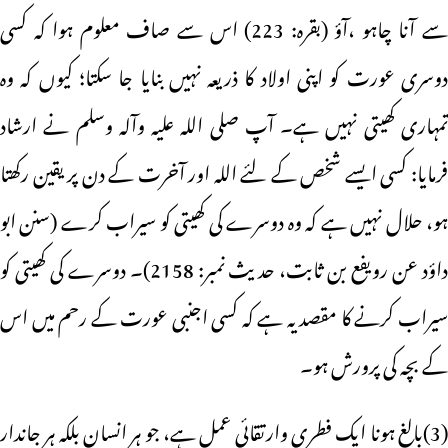
سے آنا چاہو ،آؤ (بقرہ: 223) اس سے صاف معلوم ہوا کہ کسی
دوسری عورت کو اپنی اولاد کا ذریعہ نہیں بنایا جا سکتا؛ کیوں کہ وہ
تمہاری کھیتی نہیں ہے۔ آپ صلی اللہ علیہ وآلہ وسلم نے ارشاد
فرمایا: کسی ایسے شخص کے لئے اللہ اور آخرت کے دن پر یقین رکھتا
ہو، حلال نہیں ہے کہ وہ دوسرے کی کھیتی کو سیراب کرے (سنن ابو
داؤد عن رویفع بن ثابت، حدیث نمبر: 2158)۔ دوسرے کی کھیتی کو
سیراب کرنے کا مقصد یہ ہے کہ کسی اجنبی عورت کے رحم میں اس
کے بچہ کی پرورش ہو۔
(3)بالغ ہونا ایک فطری وارتقائی عمل ہے، جو ہر انسان بلکہ ہر جاندار