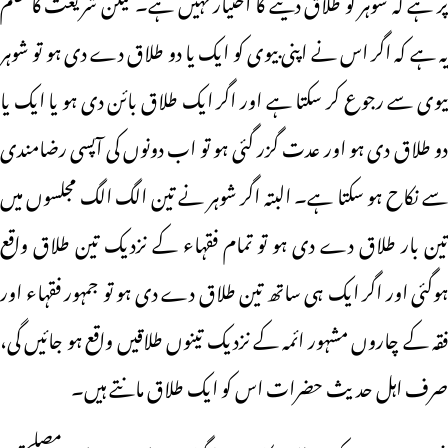
پر ہے کہ شوہر کو طلاق دینے کا اختیار نہیں ہے۔ لیکن شریعت کا حکم
یہ ہے کہ اگر اس نے اپنی بیوی کو ایک یا دو طلاق دے دی ہو تو شوہر
بیوی سے رجوع کر سکتا ہے اور اگر ایک طلاق بائن دی ہو یا ایک یا
دو طلاق دی ہو اور عدت گزر گئی ہو تو اب دونوں کی آپسی رضامندی
سے نکاح ہو سکتا ہے۔ البتہ اگر شوہر نے تین الگ الگ مجلسوں میں
تین بار طلاق دے دی ہو تو تمام فقہاء کے نزدیک تین طلاق واقع
ہوگئی اور اگر ایک ہی ساتھ تین طلاق دے دی ہو تو جمہور فقہاء اور
فقہ کے چاروں مشہور ائمہ کے نزدیک تینوں طلاقیں واقع ہو جائیں گی،
صرف اہل حدیث حضرات اس کو ایک طلاق مانتے ہیں۔