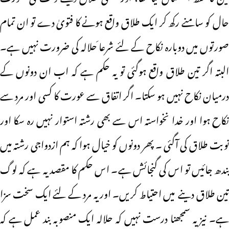
حال کو سامنے رکھ کر ایک طلاق واقع ہونے کا فتویٰ دے تو ان تمام
صورتوں میں دوبارہ نکاح کے لئے شرعا َحلالہ کی ضرورت نہیں ہے۔
البتہ اگر تین طلاق واقع ہوگئی تو یہ حکم ہے کہ اب ان دونوں کے
درمیان نکاح نہیں ہو سکتا۔ اگر اتفاق سے عورت کا کسی اور مرد سے
نکاح ہوا اور خدا نخواستہ اس سے بھی رشتہ استوار نہیں رہ سکا اور
نوبت طلاق کی آگئی ۔ پھر دونوں کو خیال ہوا کہ ہم ازدواجی رشتہ میں
بندھ جائیں تو اس کی گنجائش ہے۔ اس حکم کا مقصد یہ ہے کہ لوگ
تین طلاق دینے میں احتیاط کریں۔ اور یہ مرد کے لئے ایک سخت سزا
ہے۔ نیز یہ سمجھنا درست نہیں کہ حلالہ ایک منصوبہ بند عمل ہے کہ