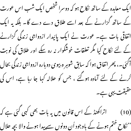
ایک معاہدہ کے ساتھ نکاح ہو کہ دوسرا شخص ایک شب اس عورت
کے ساتھ گزارنے کے بعد اسے طلاق دے دے گا۔ بلکہ یہ ایک
اتفاقی بات ہے۔ عورت نے ایک پائیدار ازدواجی زندگی گزارنے
کے لئے نکاح کیا مگر تعلقات خوشگوار نہ رہ سکے اور طلاق کی نوبت
آگئی۔، پھر اتفاق ہوا کہ سابق شوہر وبیوی دوبارہ ازدواجی زندگی بحال
کرنے کے لئے آمادہ ہوگئے ، جس کو حلالہ کہا جا رہا ہے، اس کی
حقیقت یہی ہے۔
(10) اتراکھنڈ کے اس قانون میں یہ بات بھی کہی گئی ہے کہ
’’نکاح ختم ہونے کے باوجود اُن دونوں سے پیدا ہونے والا بچہ حلال