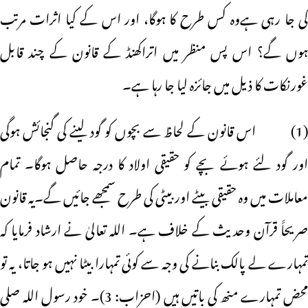
کی جا رہی ہےوہ کس طرح کا ہوگا، اور اس کے کیا اثرات مرتب
ہوں گے؟ اس پس منظر میں اتراکھنڈ کے قانون کے چند قابل
غورنکات کا ذیل میں جائزہ لیا جا رہا ہے۔
(1) اس قانون کے لحاظ سے بچوں کو گود لینے کی گنجائش ہوگی
اور گود لئے ہوئے بچے کو حقیقی اولاد کا درجہ حاصل ہوگا۔ تمام
معاملات میں وہ حقیقی بیٹے اور بیٹی کی طرح سمجھے جائیں گے۔یہ قانون
صریحاََ قرآن وحدیث کے خلاف ہے۔ اللہ تعالیٰ نے ارشاد فرمایا کہ
تمہارے لے پالک بنانے کی وجہ سے کوئی تمہارا بیٹا نہیں ہو جاتا، یہ تو
محض تمہارے منھ کی باتیں ہیں (احزاب: 3)۔ خود رسول اللہ صلی