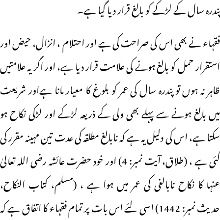
پندرہ سال کے لڑکے کو بالغ قرار دیا گیا ہے۔
فقہاء نے بھی اس کی صراحت کی ہے اور احتلام ، انزال، حیض اور
استقرار حمل کو بالغ ہونے کی علامت قرار دیا ہے، اور اگر یہ علامتیں
ظاہر نہ ہوں تو پندرہ سال کی عمر کو بلوغ کا معیار مانا ہےاور شریعت
میں بالغ ہونے سے پہلے بھی ولی کے ذریعہ لڑکے اور لڑکی نکاح ہو
سکتا ہے، اس کی دلیل یہ ہے کہ نابالغ مطلقہ کی عدت تین مہینہ مقرر کی
گئی ہے ، (طلاق، آیت نمبر: 4) اور خود حضرت عائشہ رضی اللہ تعالیٰ
عنہا کا نکاح نابالغی کی عمر میں ہوا ہے ، (مسلم، کتاب النکاح،
حدیث نمبر: 1442) اسی لئے اس بات پر تمام فقہاء کا اتفاق ہے کہ