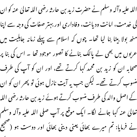
اللہ علیہ وآلہ وسلم نے حضرت زید بن حارثہ رضی اللہ تعالیٰ عنہ کو ان
کی خدمت، امانت ودیانت، وفاداری اور بہتر صفات کی وجہ سے اپنا
منھ بولا بیٹا بنا لیا تھا۔ چوں کہ اسلام سے پہلے زمانہ جاہلیت میں
عربوں میں بھی لے پالک بنانے کا تصور موجود تھا ۔ اس کی بنا پر
صحابہ ان کو زید بن محمد کہا کرتے تھے، اور ان کو آپ کی طرف
منسوب کرتے تھے۔ لیکن جب یہ آیت نازل ہوئی تو پھر ان کو ان
کے اصل والد کی طرف منسوب کرتے ہوئے زید بن حارثہ رضی اللہ
تعالیٰ عنہ کہا جانے لگا۔ ایک موقع پر آپ صلی اللہ علیہ وآلہ وسلم
نے فرمایا: تم میرے بھائی یعنی دینی بھائی اور دوست ہو (صحیح