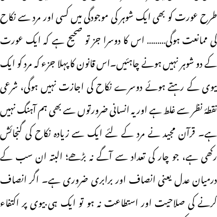
طرح عورت کو بھی ایک شوہر کی موجودگی میں کسی اور مرد سے نکاح
کی ممانعت ہوگی……… اس کا دوسرا جز تو صحیح ہے کہ ایک عورت
کے دو شوہر نہیں ہونے چاہئیں۔اس قانون کا پہلا جزء کہ مرد کو ایک
بیوی کے رہتے ہوئے دوسرے نکاح کی اجازت نہیں ہوگی، شرعی
نقطۂ نظر سے غلط ہے اور یہ انسانی ضرورتوں سے بھی ہم آہنگ نہیں
ہے۔ قرآن مجید نے مرد کے لئے ایک سے زیادہ نکاح کی گنجائش
رکھی ہے، جو چار کی تعداد سے آگے نہ بڑھے؛ البتہ ان سب کے
درمیان عدل یعنی انصاف اور برابری ضروری ہے۔ اگر انصاف
کرنے کی صلاحیت اور استطاعت نہ ہو تو ایک ہی بیوی پر اکتفاء