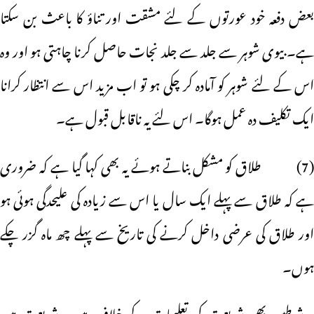
بعض دفعہ خود عورتوں کے لئے مشقت اور تناؤ کا باعث بن سکتا
ہے۔ بیوی شوہر سے جلد سے جلد نجات حاصل کرنا چاہتی ہو اور وہ
اس کے لئے شوہر کو آمادہ کر چکی ہو تو اب مزید اس سے انتظار کرانا
ایک تکلیف دہ عمل ہوگا۔ اس لئے یہ ناقابل قبول ہے۔
(7) طلاق کو مشکل بناتے ہوئے یہ بھی کہا گیا ہے کہ ضروری
ہے کہ طلاق سے پہلے ایک سال یا اس سے زیادہ کی علیحدگی ہوئی ہو
اور طلاق کی عرضی داخل کرنے کی تاریخ سے پہلے چھ ماہ گزر چکے
ہوں۔
یہ شرطیں بھی شریعت کی تعلیمات کے خلاف ہیں۔ شریعت میں