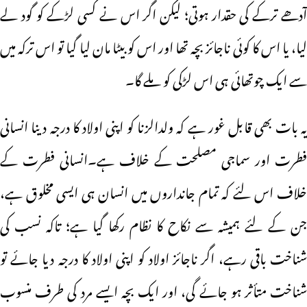
آدھے ترکے کی حقدار ہوتی؛ لیکن اگر اس نے کسی لڑکے کو گود لے
لیا، یا اس کا کوئی ناجائز بچہ تھا اور اس کو بیٹا مان لیا گیا تو اس ترکہ میں
سے ایک چوتھائی ہی اس لڑکی کو ملے گا۔
یہ بات بھی قابل غور ہے کہ ولدالزنا کو اپنی اولاد کا درجہ دینا انسانی
فطرت اور سماجی مصلحت کے خلاف ہے۔انسانی فطرت کے
خلاف اس لئے کہ تمام جانداروں میں انسان ہی ایسی مخلوق ہے،
جن کے لئے ہمیشہ سے نکاح کا نظام رکھا گیا ہے؛ تاکہ نسب کی
شناخت باقی رہے، اگر ناجائز اولاد کو اپنی اولاد کا درجہ دیا جائے تو
شناخت متأثر ہو جائے گی، اور ایک بچہ ایسے مرد کی طرف منسوب