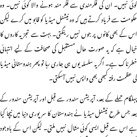
کوئی نہیں۔ ان کی فکرمندی سے فکر مند ہونے والا کوئی نہیں۔ وہ
حکومت سے فریاد کرتے ہیں کہ وہ نیشنل میڈیا کو قابو میں کرے لیکن
اس کے بھی کانوں پر جوں نہیں رینگتی۔ بہت سے تجزیہ کاروں کا
خیال ہے کہ یہ صورت حال مستقبل کی صحافت کے لیے انتہائی
خطرناک ہے۔ اگر یہ سلسلہ یوں ہی جاری رہا تو پھر ہندوستانی میڈیا
کی عظمت رفتہ کبھی بھی واپس نہیں آسکتی۔
پہلگام حملے کے بعد، آپریشن سندور سے قبل اور آپریشن سندور کے
بعد جس طرح نیشنل میڈیا نے ہندوستان کا سر پوری دنیا میں نیچا کیا
ہے اس سے قبل ایسی کوئی مثال نہیں ملتی۔ لیکن اس کے باوجود