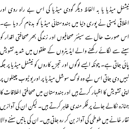
نیشنل میڈیا یا بہ الفاظ دیگر گودی میڈیا کی اس بے راہ روی اور
اخلاقی پستی نے پوری دنیا میں ہندوستانی میڈیا کو بدنام کر دیا ہے۔
اس صورت حال سے سینئر صحافیوں اور زندگی بھر صحافتی اقدار کو
سینے سے لگائے رکھنے والے ایڈیٹروں کے حلقوں میں شدید تشویش
پائی جاتی ہے۔ چونکہ ایسے لوگوں اور تجزیہ کاروں کو نیشنل میڈیا پر جگہ
نہیں دی جاتی اس لیے وہ لوگ سوشل میڈیا پر اور یو ٹیوب چینلوں پر
اپنی تشویش کا اظہار کرتے ہیں اور ہندوستان میں صحافتی اخلاقات کا
جنازہ نکالے جانے پر فکر مندی ظاہر کرتے ہیں۔ لیکن ان کی آوازیں
نقار خانے میں طوطی کی آواز بن کر رہ جاتی ہیں۔ ان کی باتیں سننے والا