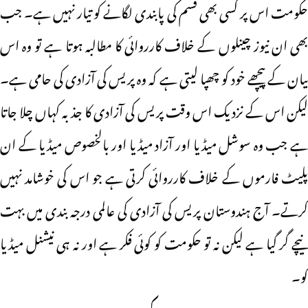
حکومت اس پر کسی بھی قسم کی پابندی لگانے کو تیار نہیں ہے۔ جب
بھی ان نیوز چینلوں کے خلاف کارروائی کا مطالبہ ہوتا ہے تو وہ اس
بیان کے پیچھے خود کو چھپا لیتی ہے کہ وہ پریس کی آزادی کی حامی ہے۔
لیکن اس کے نزدیک اس وقت پریس کی آزادی کا جذبہ کہاں چلا جاتا
ہے جب وہ سوشل میڈیا اور آزاد میڈیا اور بالخصوص میڈیا کے ان
پلیٹ فارموں کے خلاف کارروائی کرتی ہے جو اس کی خوشامد نہیں
کرتے۔ آج ہندوستان پریس کی آزادی کی عالمی درجہ بندی میں بہت
نیچے گر گیا ہے لیکن نہ تو حکومت کو کوئی فکر ہے اور نہ ہی نیشنل میڈیا
کو۔