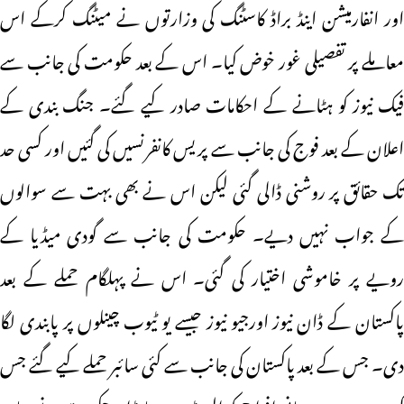
اور انفارمیشن اینڈ براڈ کاسٹنگ کی وزارتوں نے میٹنگ کرکے اس
معاملے پر تفصیلی غور خوض کیا۔ اس کے بعد حکومت کی جانب سے
فیک نیوز کو ہٹانے کے احکامات صادر کیے گئے۔ جنگ بندی کے
اعلان کے بعد فوج کی جانب سے پریس کانفرنسیں کی گئیں اور کسی حد
تک حقائق پر روشنی ڈالی گئی لیکن اس نے بھی بہت سے سوالوں
کے جواب نہیں دیے۔ حکومت کی جانب سے گودی میڈیا کے
رویے پر خاموشی اختیار کی گئی۔ اس نے پہلگام حملے کے بعد
پاکستان کے ڈان نیوز اورجیو نیوز جیسے یو ٹیوب چینلوں پر پابندی لگا
دی۔ جس کے بعد پاکستان کی جانب سے کئی سائبر حملے کیے گئے جس