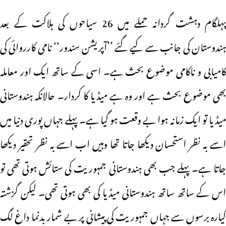
پہلگام دہشت گردانہ حملے میں 26 سیاحوں کی ہلاکت کے بعد
ہندوستان کی جانب سے کیے گئے ’’آپریشن سندور‘‘ نامی کارروائی کی
کامیابی و ناکامی موضوع بحث ہے۔ اسی کے ساتھ ایک اور معاملہ
بھی موضوع بحث ہے اور وہ ہے میڈیا کا کردار۔ حالانکہ ہندوستانی
میڈیا تو ایک زمانہ ہوا بے وقعت ہو گیا ہے۔ پہلے جہاں پوری دنیا میں
اسے بہ نظر استحسان دیکھا جاتا تھا وہیں اب اسے بہ نظر تحقیر دیکھا
جاتا ہے۔ پہلے جب بھی ہندوستانی جمہوریت کی ستائش ہوتی تھی تو
اس کے ساتھ ساتھ ہندوستانی میڈیا کی بھی ہوتی تھی۔ لیکن گزشتہ
گیارہ برسوں سے جہاں جمہوریت کی پیشانی پر بے شمار بدنما داغ لگ