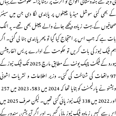
کی وجہ سے ہندوستانی افواج کو الرٹ پر رہنا پڑا۔ حکومت نے یہاں
کے بھی کئی سوشل میڈیا چینلوں پر پابندی لگا دی جن میں سینئر
صحافیوں کے بہت زیادہ دیکھے جانے والے چینل بھی تھے۔ یہ الگ
بات ہے کہ جب اس پر احتجاج کیا گیا تو پھر پابندی ہٹا لی گئی۔ اگر
ہم فیک نیوز کی بات کریں تو حکومت کے ادارے پریس انفارمیشن
بیورو کے فیکٹ چیک یونٹ کے مطابق مارچ 2025 تک فیک نیوز کے
97 واقعات کی شناخت کی گئی۔ وزیر اطلاعات و نشریات اشونی
ویشنو نے پارلیمنٹ کو بتایا تھا کہ 2024 میں 583، 2023 میں 257
اور 2022 میں 338 فیک نیوز پائی گئی تھیں۔ لیکن صرف 2025 میں
اس سے کہیں زیادہ فیک نیوز پائی گئیں۔ اور اگر آپریشن سندور کے