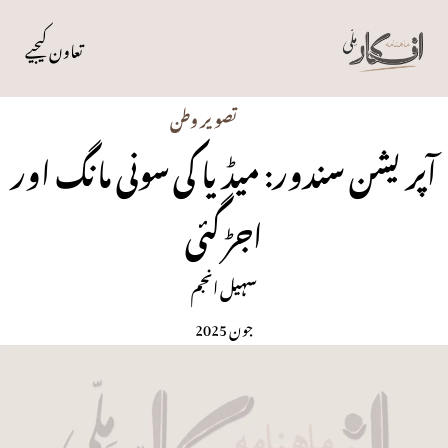
تعاون کیجیے
تصویر وطن
آپریشن سندور: میڈیا کی سونی مانگ اور
اجڑ گئی
سہیل انجم
جون 2025