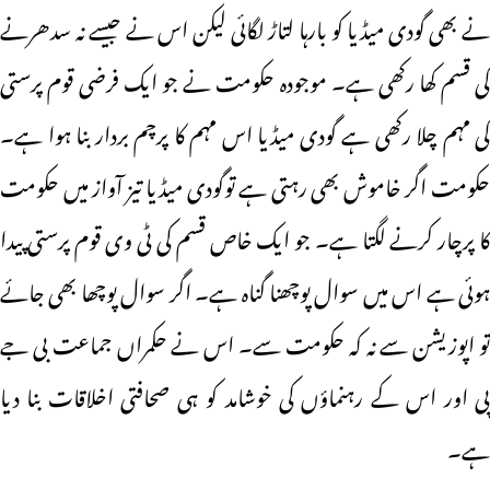
نے بھی گودی میڈیا کو بارہا لتاڑ لگائی لیکن اس نے جیسے نہ سدھرنے
کی قسم کھا رکھی ہے۔ موجودہ حکومت نے جو ایک فرضی قوم پرستی
کی مہم چلا رکھی ہے گودی میڈیا اس مہم کا پرچم بردار بنا ہوا ہے۔
حکومت اگر خاموش بھی رہتی ہے توگودی میڈیا تیز آواز میں حکومت
کا پرچار کرنے لگتا ہے۔ جو ایک خاص قسم کی ٹی وی قوم پرستی پیدا
ہوئی ہے اس میں سوال پوچھنا گناہ ہے۔ اگر سوال پوچھا بھی جائے
تو اپوزیشن سے نہ کہ حکومت سے۔ اس نے حکمراں جماعت بی جے
پی اور اس کے رہنماؤں کی خوشامد کو ہی صحافتی اخلاقات بنا دیا
ہے۔