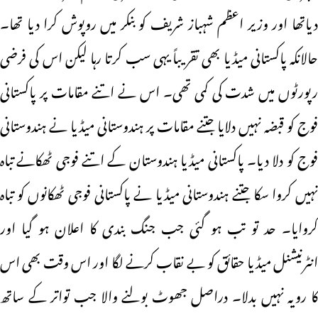
دیاتھا اور وزیر اعظم شہباز شریف کو بنکر میں روپوش کرا دیا تھا۔
حالانکہ پاکستانی میڈیا بھی تقریباً یہی سب کرتا رہا لیکن اس کی فرضی
رپورٹوں میں شدت کی کمی تھی۔ اس نے اتنے مقامات پر پاکستانی
فوج کو قبضہ نہیں دلایا جتنے مقامات پر ہندوستانی میڈیا نے ہندوستانی
فوج کو دلا دیا۔ پاکستانی میڈیا ہندوستان کے اتنے فوجی ٹھکانے تباہ
نہیں کروا سکا جتنے ہندوستانی میڈیا نے پاکستانی فوجی ٹھکانوں کو تباہ
کروایا۔ حد تو تب ہو گئی جب جنگ بندی کا اعلان ہو گیا اور
انٹرنیشنل میڈیا حقائق کو بے نقاب کرنے لگا اور اس وقت بھی اس
کا رویہ نہیں بدلا۔ دراصل جھوٹ بولنے والا جب تواتر کے ساتھ