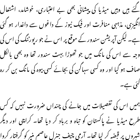
گئے ہیں وہیں میڈیا کی پیشانی بھی بے اعتباری، خوشامد، اشتعال
انگیزی، مذہبی منافرت اور فیک نیوز کے داغوں سے داغدار ہو گئی
ہے۔ لیکن آپریشن سندور کے موقع پر اس نے جو رپورٹنگ کی اس کی
وجہ سے اس کی مانگ میں جو تھوڑا بہت سندور تھا وہ بھی بالکل
صاف ہو گیا اور وہ کسی سہاگن کی بجائے کسی بیوہ کی مانگ بن کر رہ
گئی ہے۔
ہمیں اس کی تفصیلات میں جانے کی چنداں ضرورت نہیں کہ کس
طرح میڈیا نے پاکستان کو تباہ و برباد کر دیا تھا۔ کراچی اور دیگر
شہروں پر قبضہ کر لیا تھا۔ آرمی چیف جنرل عاصم منیر کو گرفتار کروا