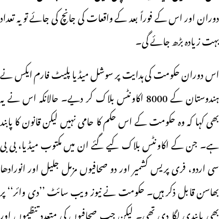
دوران اور اس کے فوراً بعد کے واقعات کی جانچ کی جائے تو یہ تعداد
بہت زیادہ بڑھ جائے گی۔
اس دوران حکومت کی ہدایت پر سوشل میڈیا پلیٹ فارم ایکس نے
ہندوستان کے 8000 اکاونٹس بلاک کر دیے۔ حالانکہ اس نے یہ
بھی کہا کہ وہ حکومت کے اس حکم کا حامی نہیں لیکن قانون کا پابند
ہے۔ جن کے اکاونٹس بلاک کیے گئے ان میں مکتوب میڈیا، بی بی
سی اردو، فری پریس کشمیر اور دو صحافیوں مزمل جلیل اور انورادھا
بھاسن قابل ذکر ہیں۔ حکومت نے نیوز ویب سائٹ ’’دی وائر‘‘ پر
بھی پابندی لگا دی تھی۔ لیکن جب صحافیوں کی متعدد تنظیموں اور