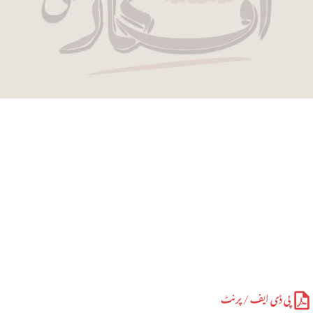
پی ڈی ایف / پرنٹ