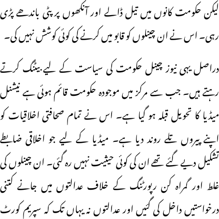
لیکن حکومت کانوں میں تیل ڈالے اور آنکھوں پر پٹی باندھے پڑی
رہی۔ اس نے ان چینلوں کو قابو میں کرنے کی کوئی کوشش نہیں کی۔
دراصل یہی نیوز چینل حکومت کی سیاست کے لیے بیٹنگ کرتے
رہتے ہیں۔ جب سے مرکز میں موجودہ حکومت قائم ہوئی ہے نیشنل
میڈیا کا تحویل قبلہ ہو گیا ہے۔ اس نے تمام صحافتی اخلاقیات کو
اپنے پیروں تلے روند دیا ہے۔ میڈیا کے لیے جو اخلاقی ضابطے
تشکیل دیے گئے تھے ان کی کوئی حیثیت نہیں رہ گئی۔ ان چینلوں کی
غلط اور گمراہ کن رپورٹنگ کے خلاف عدالتوں میں جانے کتنی
درخواستیں داخل کی گئیں اور عدالتوں نہ یہاں تک کہ سپریم کورٹ