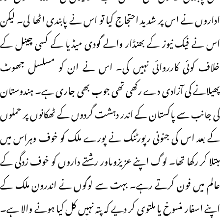
اداروں نے اس پر شدید احتجاج کیا تو اس نے پابندی اٹھا لی۔ لیکن
اس نے فیک نیوز کے بھنڈار والے گودی میڈیا کے کسی چینل کے
خلاف کوئی کارروائی نہیں کی۔ اس نے ان کو مسلسل جھوٹ
پھیلانے کی آزادی دے رکھی تھی جوب بھی جاری ہے۔ ہندوستان
کی جانب سے پاکستان کے اندر دہشت گردوں کے ٹھکانوں پر حملوں
کے بعد اس کی جنونی رپورٹنگ نے پورے ملک کو خوف وہراس میں
مبتلا کر رکھا تھا۔ لوگ اپنے عزیزوںاور رشتے داروں کو خوف زدگی کے
عالم میں فون کرتے رہے۔ بہت سے لوگوں نے اندرون ملک کے
اپنے اسفار منسوخ یا ملتوی کر دیے کہ پتہ نہیں کل کیا ہونے والا ہے۔