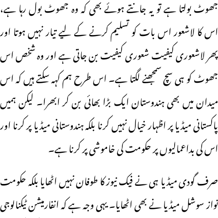
جھوٹ بولتا ہے تو یہ جانتے ہوئے بھی کہ وہ جھوٹ بول رہا ہے،
اس کا لاشعور اس بات کو تسلیم کرنے کے لیے تیار نہیں ہوتا اور
پھر لاشعوری کیفیت شعوری کیفیت بن جاتی ہے اور وہ شخص اس
جھوٹ کو ہی سچ سمجھنے لگتا ہے۔ اس طرح ہم کہہ سکتے ہیں کہ اس
میدان میں بھی ہندوستان ایک بڑا بھائی بن کر ابھرا۔ لیکن ہمیں
پاکستانی میڈیا پر اظہار خیال نہیں کرنا بلکہ ہندوستانی میڈیا پر کرنا اور
اس کی بداعمالیوں پر حکومت کی خاموشی پر کرنا ہے۔
صرف گودی میڈیا ہی نے فیک نیوز کا طوفان نہیں اٹھایا بلکہ حکومت
نواز سوشل میڈیا نے بھی اٹھایا۔ یہی وجہ ہے کہ انفارمیشن ٹیکنالوجی