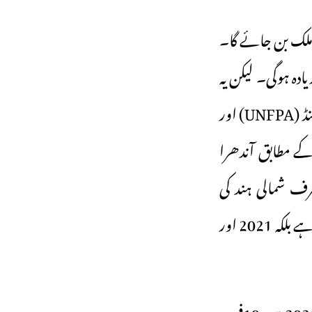
ا ملک بن جائے گا۔
میں سے ایک شخص کی عمر 60 سال سے زیادہ ہوگی۔ لیکن یہ
تناسب جنوبی ہند میں زیادہ تشویشناک ہوگا۔ اقوام متحدہ کےادارے پاپولیشن فنڈ (UNFPA) اور
نیشنل انسٹی ٹیوٹ فار پاپولیشن سائنسز (IIPS) کی انڈیا ایجنگ رپورٹ 2023 کے مطابق آندھرا
صرف شمالی ہند کی
ریاستوں جیسے اتر پردیش ،بہار ، جھارکھنڈ، راجستھان اور مدھیہ پردیش سے زیادہ ہے بلکہ 2021 اور
آندھرا پردیش میں بوڑھے لوگوں کی آبادی 2021 میں12.3فیصد تھی جو سال 2036 میں 19فیصد