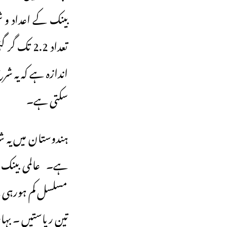
سکتی ہے۔
تین ریاستیں ۔ بہار، اتر پ