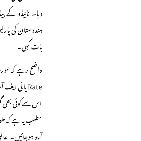
دیا۔ نائیڈو کے ب
بات کہی۔
اس سے کوئی بھی گر
مطلب یہ ہے کہ طوی