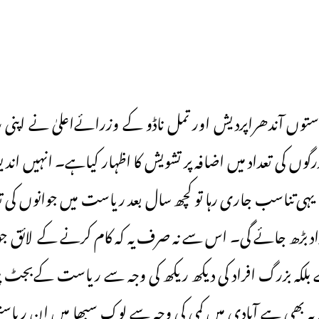
یاستوں آندھراپردیش اور تمل ناڈو کے وزرائےاعلیٰ نے اپنی ر
گوں کی تعداد میں اضافہ پر تشویش کا اظہار کیاہے۔ انہیں اند
یہی تناسب جاری رہا تو کچھ سال بعد ریاست میں جوانوں کی تع
داد بڑھ جائے گی۔ اس سے نہ صرف یہ کہ کام کرنے کے لائق ج
 بلکہ بزرگ افراد کی دیکھ ریکھ کی وجہ سے ریاست کےبجٹ پ
یہ بھی ہے آبادی میں کمی کی وجہ سے لوک سبھا میں ان ریاس