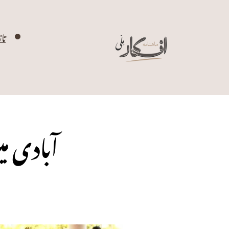
تا
آبادی م