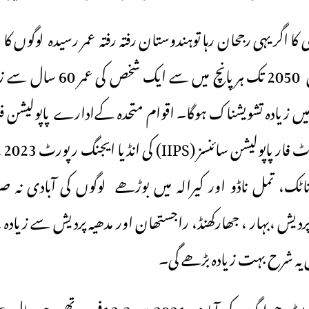
 کا اگر یہی رجحان رہا توہندوستان رفتہ رفتہ عمر رسیدہ لوگوں ک
اندیشہ ہے کہ سال 2050 تک ہر پانچ 
انٹر
رناٹک، تمل ناڈو اور کیرالہ میں بوڑھے لوگوں کی آبادی نہ 