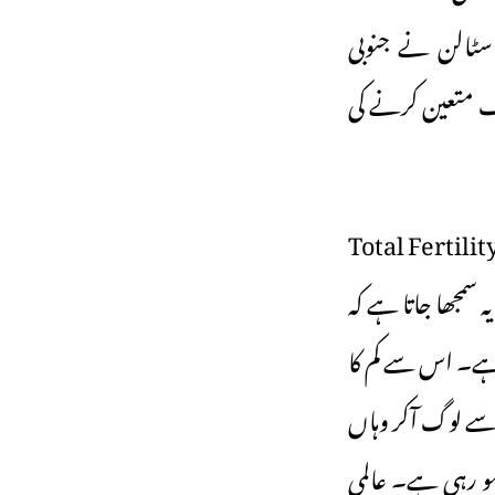
اسٹالن نے جنوبی
نہ کمی کا حوالہ دیتے ہوئے 16 بچوں کا ہدف متعین کرنے کی
ح رہے کہ عورت کی تولیدی عمر کے دوران اوسطاً بچے پیدا کرنے کی شرح کو Total Fertility
 کی شرح کے بارے میں یہ سمجھا جاتا ہے کہ
 ہے۔ اس سے کم کا
 سے لوگ آکر وہاں
کی دہائی سے مسلسل کم ہو رہی ہے۔ عالمی