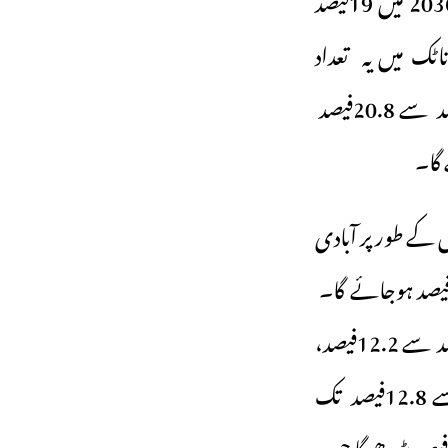
یصد ہو جائے گی۔ کرناٹک میں یہ تعداد
11.5فیصد سے بڑھ کر 17.2فیصد ہو جائے گی ۔ تمل ناڈو میں یہ اضافہ 13.7فیصد سے 20.8فیصد
ل کے طور پر آبادی
وڑھوں کا تناسب اس دوران اتر پردیش میں 8.1 فیصد سے بڑھ کر 11.9 فیصد ہوجائے گا۔
بہار میں یہ اضافہ 7.7 فیصد سے بڑھ کر 11 فیصد ہوجائے گا۔ جھارکھنڈ میں 8.4فیصد سے 12.2فیصد،
راجستھان میں 8.5فیصد سے 12.8فیصد اور مدھیہ پردیش میں بھی 8.5فیصد سے 12.8فیصد تک
اضافہ ہونے کا امکان ہے۔یعنی جنوبی ہند میں بزرگوں کا تناسب 2036تک 6۔7فیصد بڑھے گا جب