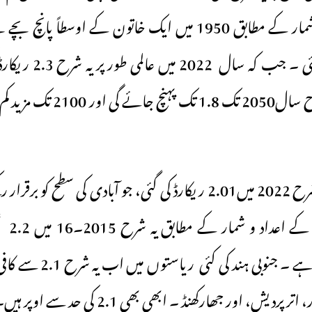
تعداد 2.2 تک گر گئی ۔ جب
ہندوستان میں یہ شرح 2022 میں2.01 ریکارڈ کی گئی، جو آبادی کی سطح
ہے۔ عال
مسلسل کم ہورہی ہے ۔ جنوبی 
ردیش، اور جھارکھنڈ ۔ ابھی بھی 2.1 کی حد سے اوپر ہیں۔