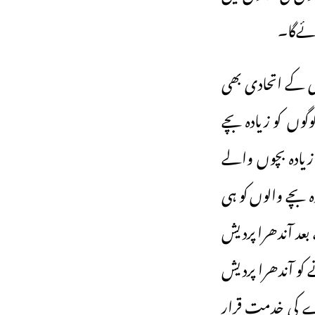
ائےگا۔
پی کے اتحادی بھی
گوں کو زیادہ بچے
زیادہ بچوں والے
بچے والوں کو ہی
ہل قرار دے گی۔ تازہ اعداد وشمار کے مطابق سال 2047 کے بعد آندھرا پردیش
 کو آندھرا پردیش
رے کی خدمت قرار