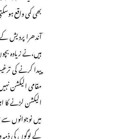
بھی کمی واقع ہوسک
آندھرا پردیش کے و
ہیں،نے زیادہ بچوں
پیدا کرنے کی ترغ
مقامی الیکشن نہی
میں نوجوانوں سے ز
کے لوگوں کی ذمہ 