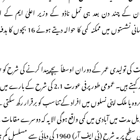
یان کے چند دن بعد ہی تمل ناڈو کے وزیر اعلیٰ ایم کے 
ہندوستان کی پارلیمانی نشستوں میں ممک
واض
Rate یا ٹی ایف آر کہتے ہیں۔ عمومی طور پرفی عورت 2.1
وہ یا ملک اپنی نسلوں میں افراد کے تناسب کو برقرار رکھ سکتی
ل مدت میں آبادی میں کمی واقع ہوگی الا یہ کہ دوسرے مقامات
آباد ہوجائیں۔ عالمی سطح پر یہ شرح (ٹی ایف آر) 1960 