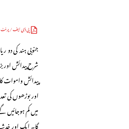
پی ڈی ایف / پرنٹ
جنوبی ہند کی دو ر
شرح پیدائش اور بزر
پیدائش واموات کا 
اور بوڑھوں کی تع
میں کم ہوجائیں گے
گا۔ ایک اور خدشہ 