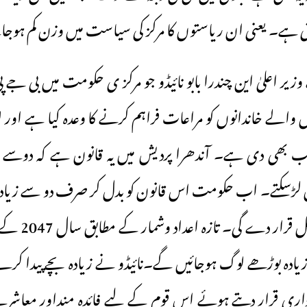
تی ہے۔ یعنی ان ریاستوں کا مرکز کی سیاست میں وزن کم ہوج
زیر اعلیٰ این چندرا بابو نائیڈو جو مرکز ی حکومت میں بی جے 
 والے خاندانوں کو مراعات فراہم کرنے کا وعدہ کیا ہے اور لو
یب بھی دی ہے۔ آندھرا پردیش میں یہ قانون ہے کہ دوسے 
ں لڑسکتے۔ اب حکومت اس قانون کو بدل کر صرف دو سے زیادہ 
الیکشن لڑنے کا ا
یادہ بوڑھے لوگ ہوجائیں گے۔نائیڈو نے زیادہ بچے پیدا کرنے
داری قرار دیتے ہوئے اس قوم کے لیے فائدہ منداور معاش