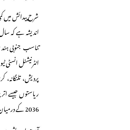
شرح پیدائش میں کمی
پردیش، تلنگانہ، ک
2036 کے درمیان یہ شرح بہت زیادہ بڑھے گی۔