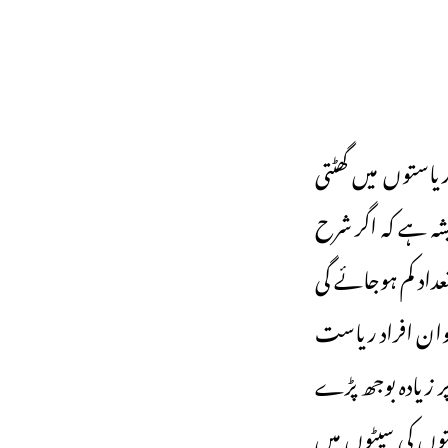
یاستوں میں گھٹتی
یشہ ہے کہ اگر شرح
داد کم ہوجائے گی
وان افراد ریاست
ر زیادہ بوجھ پڑے
توں کی سیٹوں میں