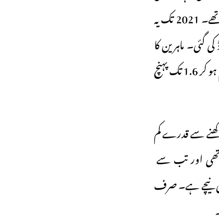
بینک کے اعداد و شمار کے مطابق 1950 میں ایک خاتون کے اوسطاً پانچ بچے تھے۔ 2021 تک یہ
 کہ سال 2022 میں عالمی طور پر یہ شرح 2.3 ریکارڈ کی گئی۔ ماہرین کا
اندازہ ہے کہ یہ شرح سال2050 تک 1.8 تک پہنچ جائے گی اور 2100 تک مزید کم ہو کر 1.6 تک پہنچ
 کو برقرار رکھنے سے قدرے کم
می بینک کے اعداد و شمار کے مطابق یہ شرح 2015۔16 میں 2.2 تھی اور تب سے
ہند کی کئی ریاستوں میں اب یہ شرح 2.1 سے کافی نیچے ہے۔ صرف