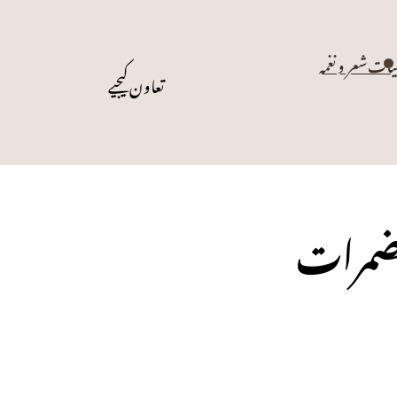
یات
شعر و نغمہ
تعاون کیجیے
مضمرات