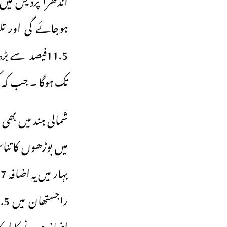
تک ہوگا ۔ جب کہ کیرالہ میں یہ تناسب 5
شمالی ہند میں بھی 