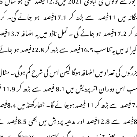
ہوجائے گی اور تلنگانہ میں 11فیصد سے بڑھ کر 17.1ف
16.فیصد سے بڑھ کر 22.8فیصد ہو جائے گا۔
بزرگوں کی تعداد میں اضافہ ہوگا لیکن اس کی شرح کم ہوگی۔ مثا
میں ب