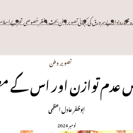
زہ شمارہ
اداریے
سرورق کی کہانی
تصویر وطن
بحث و نظر
خصوصی تجزیے
اسلام
تصویر وطن
یں عدم توازن اور اس کے 
ابوظفر عادل اعظمی
نومبر 2024